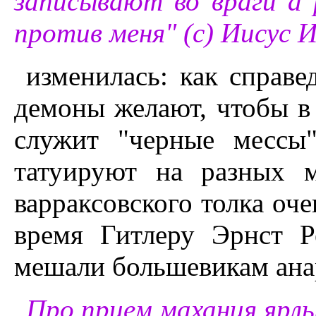
записывают во враги a 
против меня" (с) Иисус 
изменилась: как справе
демоны желают, чтобы в 
служит "черные мессы
татуируют на разных 
варраксовского толка оч
время Гитлеру Эрнст 
мешали большевикам ана
Про прием махания ярлы