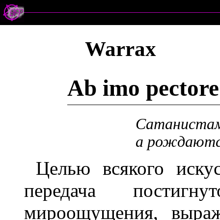
Warrax
Ab imo pectore
Сатанистам
а рожд
Целью всякого искус
передача постигну
мироощущения, выраж