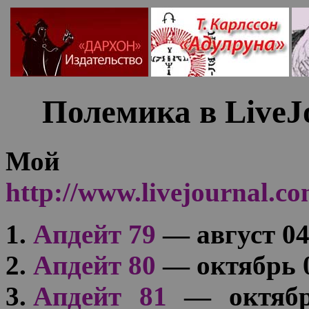
Полемика в LiveJ
Мой 
http://www.livejournal.c
Апдейт 79
— август 0
Апдейт 80
— октябрь 
Апдейт 81
— октябрь