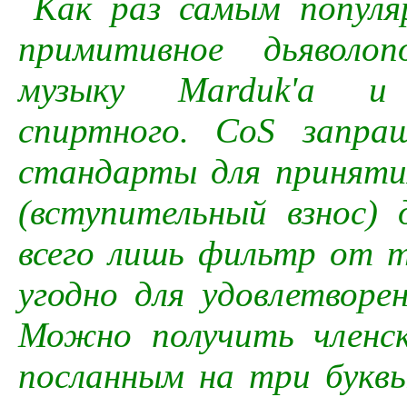
Как раз самым популя
примитивное дьяволоп
музыку Marduk'a и 
спиртного. CoS запра
стандарты для принятия
(вступительный взнос)
всего лишь фильтр от т
угодно для удовлетворен
Можно получить членс
посланным на три буквы