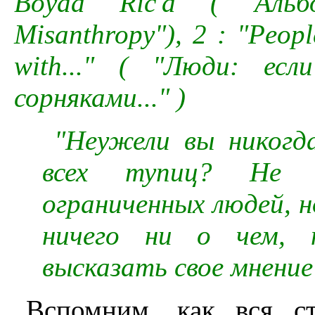
Boyda Ric'a ( Альбо
Misanthropy"), 2 : "Peopl
with..." ( "Люди: ес
сорняками..." )
"Неужели вы никогд
всех тупиц? Не п
ограниченных людей, н
ничего ни о чем, 
высказать свое мнение 
Вспомним, как вся ст