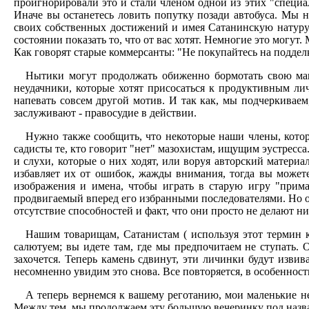
проигнорировали это и стали членом одной из этих "специа
Иначе вы останетесь ловить попутку позади автобуса. Мы 
своих собственных достижений и имея Сатанинскую натуру 
состоянии показать то, что от вас хотят. Немногие это могут
Как говорят старые коммерсанты: "Не покупайтесь на подделк
Нытики могут продолжать обиженно бормотать свою мант
неудачники, которые хотят присосаться к продуктивным лич
напевать совсем другой мотив. И так как, мы подчеркиваем,
заслуживают - правосудие в действии.
Нужно также сообщить, что некоторые наши члены, кото
садисты те, кто говорит "нет" мазохистам, ищущим эустресс
и слухи, которые о них ходят, или воруя авторский материал
избавляет их от ошибок, жажды внимания, тогда вы можете
изображения и имена, чтобы играть в старую игру "прим
продвигаемый вперед его избранными последователями. Но он
отсутствие способностей и факт, что они просто не делают н
Нашим товарищам, Сатанистам ( используя этот термин к
салютуем; вы идете там, где мы предпочитаем не ступать. 
захочется. Теперь камень сдвинут, эти личинки будут изви
несомненно увидим это снова. Все повторяется, в особеннос
А теперь вернемся к вашему реготанию, мои маленькие н
Между тем, мы продолжаем эту большую вечеринку под назва