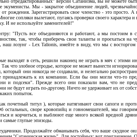
льно отредактированных" версий Сатанизма, вы не можете быть 
не экуменисты. Мы - закрытое объединение людей, чрезвычай
от рождения. Зарегистрировать свое членство - это просто. А
. Многие сопляки вылетают, пугаясь проверки своего характера и 
у. И не используйте заменителей!"
ру: "Пусть все объединяются и работают, а мы постоим в с
ностям, так, чтобы приберечь свои таланты и проехаться на 
 наш лозунг - Lex Talionis, имейте в виду, что мы с восторгом
рые выходят в сеть, решили наконец не играть в мяч с этими
а. Так что злобное отродье, которое не может вынести игнориро
, который они никогда не создавали, и нелегально распространя
 принадлежать к их компании. Если бы они могли что-то пре
ани и подсеки". Прежде всего они показали вам, что не пр
и не будут играть по-другому. Ничто не удерживает их от собс
икаких попыток.
ак почетный титул ), которые натягивают свои сапоги и проти
Об остальных, своре кровопийц и говномешателей, мы говорим
ваться и корчиться, и выблюют еще много всякой вредной дрян
ти самые глупые эпизоды.
еудачники. Продолжайте обманывать себя, что ваше скудное он
нием "Сатанинская жизнь". Для достойных: вот приглашение. От