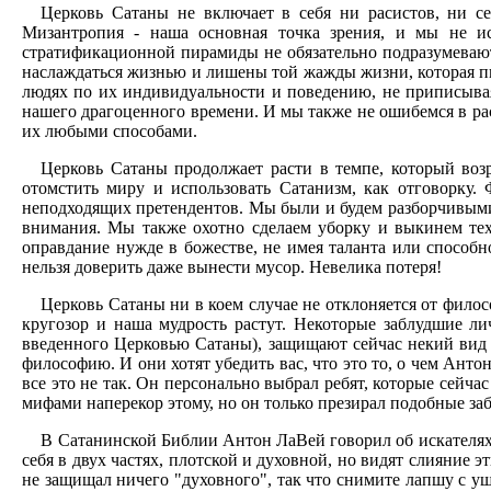
Церковь Сатаны не включает в себя ни расистов, ни се
Мизантропия - наша основная точка зрения, и мы не и
стратификационной пирамиды не обязательно подразумевают
наслаждаться жизнью и лишены той жажды жизни, которая пы
людях по их индивидуальности и поведению, не приписывая
нашего драгоценного времени. И мы также не ошибемся в рас
их любыми способами.
Церковь Сатаны продолжает расти в темпе, который воз
отомстить миру и использовать Сатанизм, как отговорку.
неподходящих претендентов. Мы были и будем разборчивыми, 
внимания. Мы также охотно сделаем уборку и выкинем тех
оправдание нужде в божестве, не имея таланта или способн
нельзя доверить даже вынести мусор. Невелика потеря!
Церковь Сатаны ни в коем случае не отклоняется от фило
кругозор и наша мудрость растут. Некоторые заблудшие ли
введенного Церковью Сатаны), защищают сейчас некий вид 
философию. И они хотят убедить вас, что это то, о чем Ан
все это не так. Он персонально выбрал ребят, которые сейча
мифами наперекор этому, но он только презирал подобные за
В Сатанинской Библии Антон ЛаВей говорил об искателях,
себя в двух частях, плотской и духовной, но видят слияние
не защищал ничего "духовного", так что снимите лапшу с уш