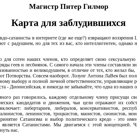
Магистр Питер Гилмор
Карта для заблудившихся
вдо-сатанисты в интернете (где же еще?) извращают воззрения 
ают с радушием, но для тех из вас, кто интеллигентен, однако
 для сотен наших членов, кто определяет свою сексуальную 
ряды геев и лесбиянок. С самого начала эти члены составляли 
зованностью и великодушием, в отличие от тех, кто желал бы,
от Потворства. Совсем наоборот. Лозунг Антона ЛаВея был по
ному выбору и полной личной ответственности, управляющие р
ста - Дионисийская, и никогда не забывайте, что одна из наших
много раз говорилось, каждому отдельному члену присущи св
ческих кандидатов и движения, чьи цели отражают их собс
ключает: либертариев, либералов, консервативистов, респу
талинистов, ленинистов, троцкистов, маоистов, сионистов, мон
 принятие Сатанизма и выбор политического кредо - это име
е является Сатанистами. Мы двигаемся с этой концепцией. 
нуть нас.