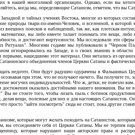
 в нашей многоликой организации. Однако, если вы хотите 
ляйтесь, когда мы, определяющие Сатанизм, отметим, что вы Сат
ом Западной и тайных учениях Востока, многие из которых сос
ние природы твари-по-имени-Человек, и вселенной, в которой
з внешних поисков и наблюдений, так же, как плотская интуи
 математике, вы либо имеете талант понимать эти вещи, либо н
обности, и достигают виртуозности. Мы исследовали эти сферы
их Ритуалах". Многими годами мы публиковали в "Черном П
вном игнорировались на Западе, и о своих знаниях в области
 первыми, нашедшими этот материал. Они метались из организац
Сатанинского объединения членов Церкви Сатаны и фактических
вещать недотеп. Они будут радушно одурачены в Фальшивых Це
 осознавая при этом, что не получают ничего. Вы получите то, з
ение могучих индивидуальностей. Что ж, детки, не повезло вам
и достижения оказались достойными нашего внимания. Вы не в 
я!" Вы не стоите того, чтобы лизать пыль с ботинок продуктив
е, делая вещи, полезные для них и для настоящих Сатанистов. О
что просто "зайти посмотреть" сюда не стоит, пока другие став
танизме, которые могут желать походить на Сатанистов, которы
м, вы отсоединяете себя от Церкви Сатаны. Мы не терпим пар
щенницу, которые нарушают наши авторские права и распр