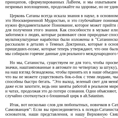
принципов, сформулированных ЛаВеем, и мы охватываем их
незримых воплощениях, продолжайте на здоровье, но не удив
Церковь Сатаны всегда искала знания в науке, в основн
это Неоскверненной Мудростью, и это глубочайшее понима
нужно фундаментальное Понимание, которое может прийти и
для получения этого знания. Как способности в музыке или
заботимся о людях, которые развивают свои природные спос
мультикультурные наработки были изложены в "Сатанинск
рассказали в деталях о Темных Доктринах, которые в осно
пришедших-позже, которые теперь утверждают, что они были
мы собирали горячие данные для реального международного 
Но мы, Сатанисты, существуем не для того, чтобы прос
значки, наштампованные в автомате по четвертаку за штуку),
на наш взгляд безнадежны, чтобы принять их в наше объедин
что вы не можете существовать бок-о-бок с теми людьми, чь
способны быстро бегать. "Это выход, зеленый свет для мен
даже если захотите, ведь они заняты работой в реальном мир
и чатах, продолжая это до потери сознания. Одни объясняют, 
случайно споткнуться о блошиный цирк в alt.Satanism.
Итак, вот несколько слов для любопытных, новичков в Са
Самозванцев": Если вы присоединяетесь к псевдо-Сатаниста
основателя, наши представления, и нашу Верховную Свя