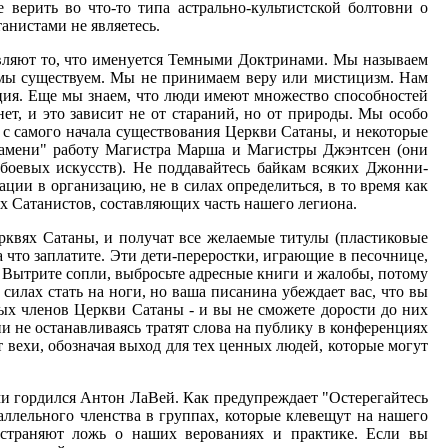
верить во что-то типа астрально-культистской болтовни о
анистами не являетесь.
тавляют то, что именуется Темными Доктринами. Мы называем
 мы существуем. Мы не принимаем веру или мистицизм. Нам
ция. Еще мы знаем, что люди имеют множество способностей
ет, и это зависит не от стараний, но от природы. Мы особо
 с самого начала существования Церкви Сатаны, и некоторые
ламени" работу Магистра Марша и Магистры Джэнтсен (они
 боевых искусств). Не поддавайтесь байкам всяких Джонни-
ии в организацию, не в силах определиться, в то время как
 Сатанистов, составляющих часть нашего легиона.
рквях Сатаны, и получат все желаемые титулы (пластиковые
а что заплатите. Эти дети-переростки, играющие в песочнице,
. Вытрите сопли, выбросьте адресные книги и жалобы, потому
силах стать на ноги, но ваша писанина убеждает вас, что вы
ных членов Церкви Сатаны - и вы не сможете дорости до них
ни не останавливаясь тратят слова на публику в конференциях
ят вехи, обозначая выход для тех ценных людей, которые могут
ми гордился Антон ЛаВей. Как предупреждает "Остерегайтесь
аллельного членства в группах, которые клевещут на нашего
остраняют ложь о наших верованиях и практике. Если вы