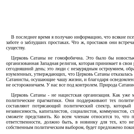
В последнее время я получаю информацию, что всякие псе
заботе о заблудших простаках. Что ж, простаков они встреч
существу.
Церковь Сатаны не гомофобична. Это было бы новостью
организованная Западная религия, которая принимает в свои 
сегодняшний день; это люди с незаурядным остроумием, обра
изумленных, утверждающих, что Церковь Сатаны отказалась 
Сатанисты, осушающие чашу жизни, и благодаря осведомлен
не осторожничаем. У нас все под контролем. Природа Сатани
Церковь Сатаны - не нацистская организация. Как уже 
политические прагматики. Они поддерживают тех полити
составляют потрясающий политический спектр, который в
независимость, капиталистов, социалистов, коммунистов, с
сможете представить. Ко всем членам относится то, что
ответственности, должно быть, в новинку для тех, кто н
собственным политическим выбором, будет предложено поки