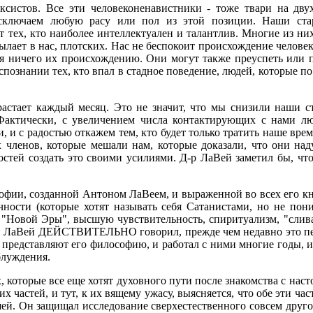
ксистов. Все эти человеконенавистники - тоже твари на дв
сключаем любую расу или пол из этой позиции. Наши стара
 тех, кто наиболее интеллектуален и талантлив. Многие из н
лает в нас, плотских. Нас не беспокоит происхождение человек
 ничего их происхождению. Они могут также преуспеть или п
познании тех, кто впал в стадное поведение, людей, которые 
растает каждый месяц. Это не значит, что мы снизили наши с
 Фактически, с увеличением числа контактирующих с нами л
и с радостью откажем тем, кто будет только тратить наше врем
 членов, которые мешали нам, которые доказали, что они на
остей создать это своими усилиями. Д-р ЛаВей заметил бы, чт
софии, созданной Антоном ЛаВеем, и выраженной во всех его кн
чности (которые хотят называть себя Сатанистами, но не пон
"Новой Эры", высшую чувствительность, спиритуализм, "слив
тон ЛаВей ДЕЙСТВИТЕЛЬНО говорил, прежде чем недавно это пер
с представляют его философию, и работал с ними многие годы, 
блуждения.
 которые все еще хотят духовного пути после знакомства с нас
 этих частей, и тут, к их вящему ужасу, выясняется, что обе э
ей. Он защищал исследование сверхестественного совсем друго