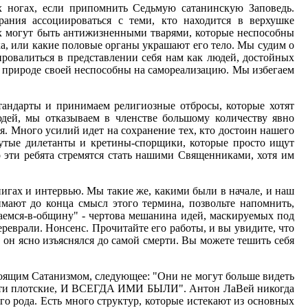
ух ногах, если припомнить Седьмую сатанинскую Заповедь.
ния ассоциироваться с теми, кто находится в верхушке
их могут быть антижизненными тварями, которые неспособны
а, или какие половые органы украшают его тело. Мы судим о
ровалиться в представлении себя нам как людей, достойных
по природе своей неспособны на самореализацию. Мы избегаем
тандарты и принимаем религиозные отбросы, которые хотят
юдей, мы отказываем в членстве большому количеству явно
я. Много усилий идет на сохранение тех, кто достоин нашего
дутые дилетанты и кретины-спорщики, которые просто ищут
о эти ребята стремятся стать нашими Священниками, хотя им
игах и интервью. Мы такие же, какими были в начале, и наш
имают до конца смысл этого термина, позвольте напомнить,
аемся-в-общину" - чертова мешанина идей, маскируемых под
еврали. Нонсенс. Прочитайте его работы, и вы увидите, что
и он ясно изъяснялся до самой смерти. Вы можете тешить себя
тоящим Сатанизмом, следующее: "Они не могут больше видеть
ти части плотские, И ВСЕГДА ИМИ БЫЛИ". Антон ЛаВей никогда
го рода. Есть много структур, которые истекают из основных