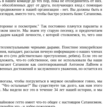
в нашей команде до тех пор, пока не отсоединитесь от них.
но обособленных друг от друга, получающих вход с помощью
 продвижение в нашей организации - нет. Вы должны быть в
взглядов, вместо того, чтобы быстро усвоить базис Сатанизма.
торонке и посмотрим." Так постоянно плачутся паразиты и
чужом хвосте. Мы знаем эту старую песенку, и предпочитаем
 дадим каждой личности, с которой столкнемся, то, чего они
 интеллектуальными черными дырами. Поистине эпикурейские
вания, нападает, рассылая личную информацию о наших членах
я его (это действительно преступление, ребята). Если это не
дложить, что-то собственное, они не использовали бы наши
едлагают Сатанизм как синтезированный Антоном ЛаВеем и
твенных достижений и заслуженного уважения, но остается их
вогазы, чтобы погрузиться в мерзкое онлайновое говно, мы
 "Что остальные?" Вы существуете так долго, как нам этого
и. Мы видели все это в течение 34 лет нашей истории, и мы
лайновое гетто имеет что-то общее с настоящим Сатанизмом.
кройте это - и добро пожаловать.