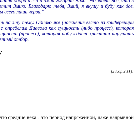
ания добра и зла и Змий говорит Вам: "Но знает Бог, что в
етит Змию: Благодарю тебя, Змий, я вкушу и буду как бог.
 всего лишь черви."
ть на эту тему. Однако же (пояснение взято из конференции
 определим Диавола как сущность (либо процесс), которая
ущность (процесс), которая побуждает христиан нарушать
венный отбор.
у
(2 Кор.2,11).
что средние века - это период напряжённой, даже надрывной