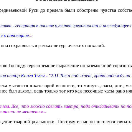
 средневековой Руси до предела были обострены чувства собст
кви - генерация в пастве чувства греховности и последующее по
ся к поповщине
...
 она сохранялась в рамках литургических пасхалий.
авою Господу, теряло земное выражение по заземленной горизон
елал автор
Книги Тьмы
- "2.11.Так и подыхает, храня надежду н
ека мыслится в категорий вечности, то минуты, часы, дни, ме
ое был дьявол, ведь только тот кто как песочные часы рано ил
ачем. Все, что можно сделать завтра, надо откладывать на пос
м никто не мешается...
ущение тварной реальности. Поэтому и нас он пытается связат