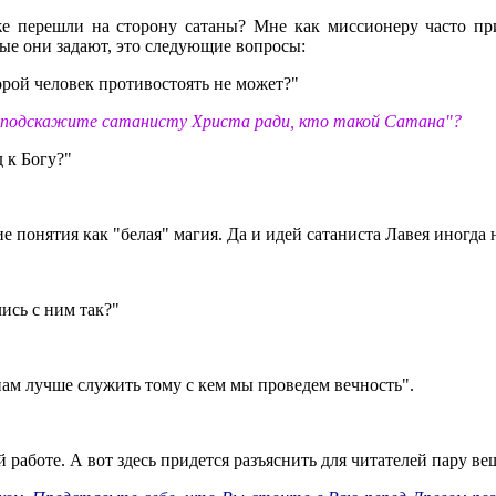
перешли на сторону сатаны? Мне как миссионеру часто прих
ые они задают, это следующие вопросы:
орой человек противостоять не может?"
, подскажите сатанисту Христа ради, кто такой Сатана"?
 к Богу?"
е понятия как "белая" магия. Да и идей сатаниста Лавея иногда 
лись с ним так?"
нам лучше служить тому с кем мы проведем вечность".
 работе. А вот здесь придется разъяснить для читателей пару ве