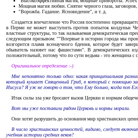
"Высокоэффективная магия, мощные привороты. Успех 
Мощная магия любви. Снятие черного глаза, заговоров,
"Ворожба. Гадание. Ясновидение", и т. д.
Создается впечатление что Россия постепенно превращаетс
в Перми не может выступить против попыток колдуньи Чер
властные структуры, то так называемая демократическая пре
следующим призывом: ""Впервые в истории города мы пронес
возгорится пламя всенаучного бдения, которое будет зав
обыватель назовет нас фашистами". В демократических из
положительный, потому что по сути ведьма - это женщина с
Оригинальное определение :-)
Мне непонятно только одно: какая принципиальная разн
который кушает Священный Гриб, в который с помощью зак
Иисуса? Я уж не говорю о том, что Ему больно, когда поп Ег
Итак силы зла уже бросают вызов Церкви и нормам общеч
Вот мы уже поставили рядом Церковь и нормы морали.
Они хотят разрушить до основания мир христианских ценн
В число христианских ценностей, видимо, следует включи
учебник истории средних веков?