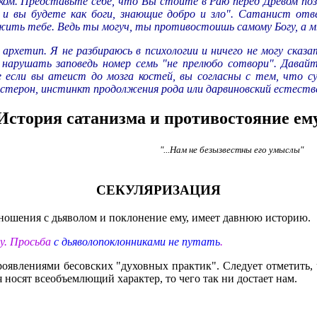
ом. Представьте себе, что Вы стоите в Раю перед Древом позн
и, и вы будете как боги, знающие добро и зло". Сатанист отв
ить тебе. Ведь ты могуч, ты противостоишь самому Богу, а мы
архетип. Я не разбираюсь в психологии и ничего не могу сказа
рушать заповедь номер семь "не прелюбо сотвори". Давайте
 если вы атеист до мозга костей, вы согласны с тем, что с
остерон, инстинкт продолжения рода или дарвиновский естест
История сатанизма и противостояние ем
"...Нам не безызвестны его умыслы"
СЕКУЛЯРИЗАЦИЯ
тношения с дьяволом и поклонение ему, имеет давнюю историю.
у. Просьба
с дьяволопоклонниками не путать
.
роявлениями бесовских "духовных практик". Следует отметить, 
носят всеобъемлющий характер, то чего так ни достает нам.