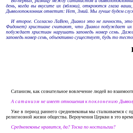
Во-первых, разницу между сатанистом и дьяволопоклонник
день, когда вы вкусите их (яблоки), откроются глаза ваш
Дьяволопоклонник ответит: Нет, Змий. Мы лучше будем служ
И второе. Согласно ЛаВею, Диавол это не личность, это 
Фидонет) христиане считают, что Диавол побуждает их на
побуждает христиан нарушать заповедь номер семь. Даже
заповедь номер семь, объективно существует, будь то тест
Сатанизм, как сознательное вовлечение людей во взаимоо
А
сатанизм
не имеет отношения к
поклонению
Дьявол
Уже в период раннего средневековья мы сталкиваемся с п
религиозной жизни общества. Вероучения Церкви в это время 
Средневековье нравится, да? Тоска по ностальгии?