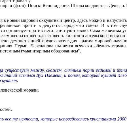
гарантирован";
 порчи (фото). Поиск. Ясновидение. Школа колдовства. Дешево. 
я в новый мировой оккультный центр. Здесь можно и напустить 
епановой пройти в депутаты городского совета. И в том случ
сса организует против него газетную травлю. Сама же ведьма уг
ем шестьсот шестьдесят шесть килотонн ангельского огня по 
ершено демонстрацией орудия возмездия врагам мировой научн
даниях Перми, Черепанова пытается всячески обелить термин 
 системным гуманитарным образованием".
ица существует между, скажем, снятием порчи ведьмой и изг
линаний вселился Дух Племени, и попом, который кушает Хле
о кушает.
еловеческой морали.
остей.
ть все те ценности, которые исповедовались христианами 2000