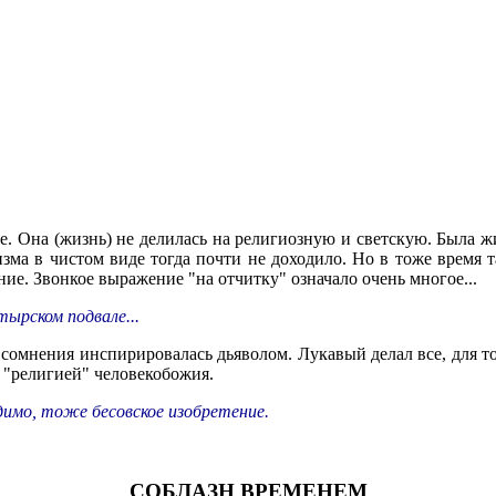
 Она (жизнь) не делилась на религиозную и светскую. Была жиз
изма в чистом виде тогда почти не доходило. Но в тоже время 
ние. Звонкое выражение "на отчитку" означало очень многое...
ырском подвале...
 сомнения инспирировалась дьяволом. Лукавый делал все, для то
 "религией" человекобожия.
идимо, тоже бесовское изобретение.
СОБЛАЗН ВРЕМЕНЕМ