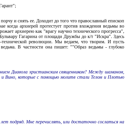
Гарант";
порчу и снять ее. Доходит до того что православный епископ
ае когда архиерей протестует против вхождения ведьмы во
рожает архиерею как "врагу научно технического прогресса",
Бульвару Гагарина от площади Дружбы до к/т "Искра". Здесь
о-технической революции. Мы ведаем, что творим. И пусть
ведьма. В частности она пишет: ""Образ ведьмы - глубоко
нанием Диавола христианским священником? Между шаманом,
б и Вино, которые с помощью молитв стали Телом и Плотью
 лет подряд. Мне перечислять, или достаточно сослаться на