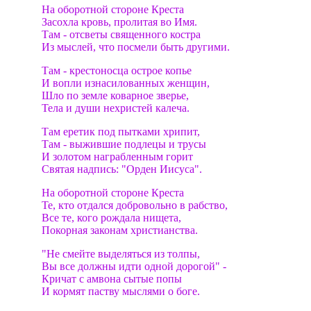
На оборотной стороне Креста
Засохла кровь, пролитая во Имя.
Там - отсветы священного костра
Из мыслей, что посмели быть другими.
Там - крестоносца острое копье
И вопли изнасилованных женщин,
Шло по земле коварное зверье,
Тела и души нехристей калеча.
Там еретик под пытками хрипит,
Там - выжившие подлецы и трусы
И золотом награбленным горит
Святая надпись: "Орден Иисуса".
На оборотной стороне Креста
Те, кто отдался добровольно в рабство,
Все те, кого рождала нищета,
Покорная законам христианства.
"Не смейте выделяться из толпы,
Вы все должны идти одной дорогой" -
Кричат с амвона сытые попы
И кормят паству мыслями о боге.