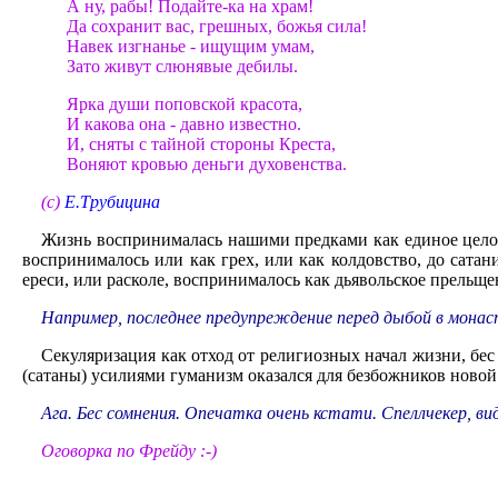
А ну, рабы! Подайте-ка на храм!
Да сохранит вас, грешных, божья сила!
Навек изгнанье - ищущим умам,
Зато живут слюнявые дебилы.
Ярка души поповской красота,
И какова она - давно известно.
И, сняты с тайной стороны Креста,
Воняют кровью деньги духовенства.
(с)
Е.Трубицина
Жизнь воспринималась нашими предками как единое целое.
воспринималось или как грех, или как колдовство, до сатан
ереси, или расколе, воспринималось как дьявольское прельще
Например, последнее предупреждение перед дыбой в монаст
Секуляризация как отход от религиозных начал жизни, бес
(сатаны) усилиями гуманизм оказался для безбожников новой
Ага. Бес сомнения. Опечатка очень кстати. Спеллчекер, в
Оговорка по Фрейду :-)