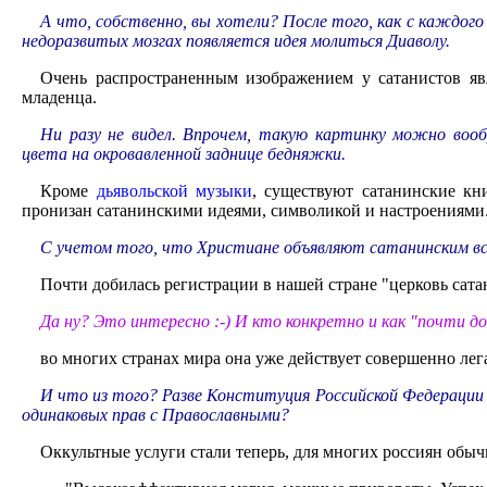
А что, собственно, вы хотели? После того, как с каждого
недоразвитых мозгах появляется идея молиться Диаволу.
Очень распространенным изображением у сатанистов явл
младенца.
Ни разу не видел. Впрочем, такую картинку мо
цвета на окровавленной заднице бедняжки.
Кроме
дьявольской музыки
, существуют сатанинские кн
пронизан сатанинскими идеями, символикой и настроениями
С учетом того, что Христиане объявляют сатанинским все
Почти добилась регистрации в нашей стране "церковь сата
Да ну? Это интересно :-) И кто конкретно и как "почти д
во многих странах мира она уже действует совершенно лег
И что из того? Разве Конституция Российской Федерации 
одинаковых прав с Православными?
Оккультные услуги стали теперь, для многих россиян обы