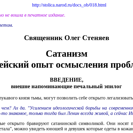
http://stolica.narod.ru/docs_ob/018.html
 но не вошла в печатное издание.
ветом.
Священник Олег Стеняев
Сатанизм
лейский опыт осмысления проб
ВВЕДЕНИЕ,
внешне напоминающие печальный эпилог
лукавого князя тьмы, могут позволить себе открыто легализовать
чем? Ах да. "Усилением идеологической борьбы на современном
о знакомое, только тогда был Ленин всегда живой, а сейчас Ии
ые открыто бравируют сатанинской символикой. Они носят пе
етала", можно увидеть юношей и девушек которые одеты в кожа