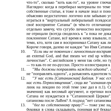
что-то", сколько "хоть как-то", на уровне глю
Наглядно: когда я перебирал материалы по теме
собственные статьи, я тоже в начале знал и пони
объясняю недостаточно логично или забываю уп
играться в "виртуальный либеральный псевдосат
своё восприятие Сатаны" (в чём-то отличающе
отдельно замечу, что сугубо личностно воспр
не отрицали (всегда сводилось к "а пока не дока
поклонение Сатане, всё время к нему взывали, 
теми, кто, хотя сам и воспринимал Сатану как л
Короче говоря, далеко не каждое "во Имя Сатаны
"
Если мы не покончим с личностным воспри
an external God, and that means we end up with
личностью". С английским у меня так себе, но т
—
то как-то не по-русски. Просто иллюстрация 
"
Мы должны поправлять каждого идиота
".
не "поправлять идиота", а разъяснять идиотизм 
"
У
нас есть [Сатанинская] Библия. У нас ес
нас есть Первосвященник
", сюда же
"
изгнания е
линк на лекцию по этой теме уже дал в п.1). 
значения) как весомый аргумент, и еретики во
Сатана не нуждаетася в "Сатанинской Церкви".
сатанизма после ЛаВея? А подход "нет сатанизма
"
бог по собственному праву?
"
—
тоже уже на
буковки в слова складывать, понимая всё букв