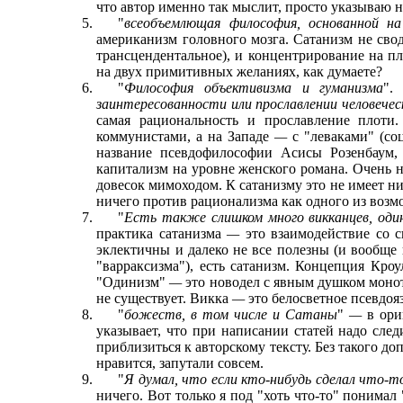
что автор именно так мыслит, просто указываю 
"
всеобъемлющая философия, основанной на
американизм головного мозга. Сатанизм не сво
трансцендентальное), и концентрирование на п
на двух примитивных желаниях, как думаете?
"
Философия объективизма и гуманизма
".
заинтересованности или прославлении человечес
самая рациональность и прославление плоти
коммунистами, а на Западе
—
с "леваками" (со
название псевдофилософии Асисы Розенбаум,
капитализм на уровне женского романа. Очень н
довесок мимоходом. К сатанизму это не имеет н
ничего против рационализма как одного из возм
"
Есть также слишком много викканцев, один
практика сатанизма
—
это взаимодействие со с
эклектичны и далеко не все полезны (и вообще
"варраксизма"), есть сатанизм. Концепция Кро
"Одинизм"
—
это новодел с явным душком монот
не существует. Викка
—
это белосветное псевдоя
"
божеств, в том числе и Сатаны
"
—
в ори
указывает, что при написании статей надо сле
приблизиться к авторскому тексту. Без такого д
нравится, запутали совсем.
"
Я думал, что если кто-нибудь сделал что-
ничего. Вот только я под "хоть что-то" понимал