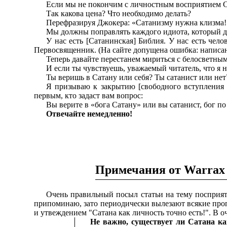
Если мы не покончим с личностным восприятием Сат
Так какова цена? Что необходимо делать?
Перефразируя Джокера: «Сатанизму нужна клизма!
Мы должны поправлять каждого идиота, который дум
У нас есть [Сатанинская] Библия. У нас есть чело
Первосвященник. (На сайте допущена ошибка: написано H
Теперь давайте перестанем мириться с белосветным
И если ты чувствуешь, уважаемый читатель, что я н
Ты веришь в Сатану или себя? Ты сатанист или нет
Я призываю к закрытию [свободного вступления 
первым, кто задаст вам вопрос:
Вы верите в «бога Сатану» или вы сатанист, бог п
Отвечайте немедленно!
Примечания от Warrax
Очень правильный посыл статьи на тему посприяти
припоминаю, зато периодически вылезают всякие про
и утвеждением "Сатана как личность точно есть!". В о
Не важно, существует ли Сатана ка