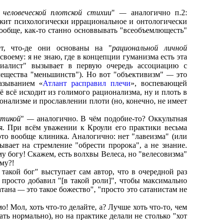
 человеческой плотской стихии
"
—
аналогично п.2:
ержит психологически иррациональное и онтологически
ообще, как-то станно основвывать "всеобъемлющесть"
ет, что-де они основаны на "
рациональной личной
своему: я не знаю, где в концепции гуманизма есть эта
циалист" вызывает в первую очередь ассоциацию с
мещества "меньшинств"). Но вот "объективизм"
—
это
азыванием «
Атлант расправил плечи
», воспевающей
её всё исходит из голимого рационализма, ну и плоть в
онализме и прославлении плоти (но, конечно, не имеет
ктикой
"
—
аналогично. В чём подобие-то? Оккультная
я. При всём уважении к Кроули его практики весьма
 это вообще клиника. Аналогично: нет "лавеизма" (или
ывает на стремление "обрести пророка", а не знание.
у богу! Скажем, есть волхвы Велеса, но "велесовизма"
му?!
 такой бог" выступает сам автор, что в очередной раз
 просто добавил "
[в такой роли]
", чтобы максимально
атана
—
это такое божество", "просто это сатанистам не
о! Мол, хоть что-то делайте, а? Лучше хоть что-то, чем
ать нормально), но на практике делали не столько "хот