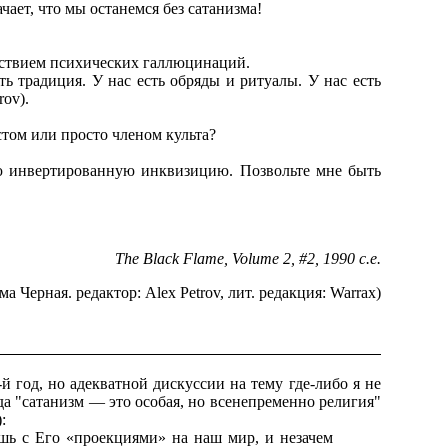
ает, что мы останемся без сатанизма!
ействием психических галлюцинаций.
ть традиция. У нас есть обряды и ритуалы. У нас есть
rov).
стом или просто членом культа?
ую инвертированную инквизицию. Позвольте мне быть
The Black Flame, Volume 2, #2, 1990 c.e.
а Черная. редактор: Alex Petrov, лит. редакция: Warrax)
 год, но адекватной дискуссии на тему где-либо я не
да "сатанизм — это особая, но всенепременно религия"
):
шь с Его «проекциями» на наш мир, и незачем