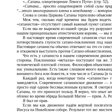
«...Сатана, олицетворение Левого Пути» (стр. 52).
«
Сатана... просто олицетворяет собой силы пр
“
...этого многогранного ключа к неведомому — кото
Снова и снова Церковь Сатаны терпеливо объясняет
Меж тем, сколько ещё времени мы будем видеть
«сатанистов» отсутствует самый важный пункт сатани
Если мы не вырежем из нашей среды эту разрушите
нашим принципиально атеистическим корням, — мы п
В настоящее время современный сатанизм стал по
потворствовать глупости сатано-поклонения под на
Настоящие сатанисты обычно отвечают на это со снис
и откажемся выступить против Сатано-обожествления,
Что есть у сатаниста в нашем современном движе
стороны. Поклонники «металла» поступают так же. 
человеческой плотской стихии. Философия объективизм
нас уникальными. Есть также слишком много викканце
внешнего бога или божеств, в том числе и Сатаны [в 
Каждый раз, когда некоторые типа «сатанисты» г
замедляется. Современное сатанинское движение — э
просто ещё одним бессмысленным культом. Я смотрел п
Сатаны, то это приносит пользу. Я верил, что опыт 
облике во время обряда Большой Магии — прим. A. Pet
Я был не прав.
Если мы как движение падём жертвой посягатель
Иисуса на Никейском соборе. Результат тот же: мисти