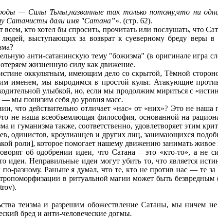
ироды — Силы Тьмы,названные так только потому,что ни одна
рому Сатанисты дали имя "Сатана”
». (стр. 62).
 всем, кто хотел бы спросить, прочитать или послушать, что Са
 людей, выступающих за возврат к суеверному бреду веры в 
зма?
льную анти-сатанинскую тему "божизма" (в оригинале игра сло
отеряем жизненную силу как движение.
истине оккультным, имеющим дело со скрытой, Тёмной сторон
шим именем, мы выродимся в простой культ. Атакующие прот
ходительной улыбкой, но, если мы продолжим мириться с «ист
 — мы понизим себя до уровня масс.
нии, что действительно отличает «нас» от «них»? Это не наша
Это не наша всеобъемлющая философия, основанной на рацион
а и гуманизма также, соответственно, удовлетворяет этим кри
в, одинистов, кроулианцев и других лиц, занимающихся подоб
такой роли], которое помогает нашему движению занимать живое
оворят об одобрении идеи, что Сатана – это «кто-то», а не
то идеи. Неправильные идеи могут убить то, что является ист
о-разному. Раньше я думал, что те, кто не против нас — те за н
антропоморфизации в ритуальной магии может быть безвредным 
rov).
ства теизма и разрешим обожествление Сатаны, мы ничем не 
ческий бред и анти-человеческие догмы.