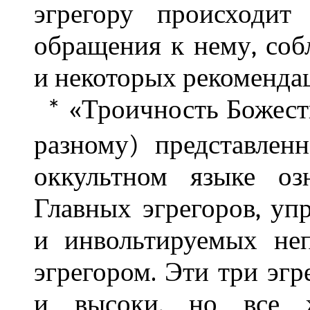
эгрегору происходит
обращения к нему, со
и некоторых рекоменда
«Троичность Божеств
*
разному) представлен
оккультном языке оз
Главных эгрегоров, у
и инвольтируемых не
эгрегором. Эти три эгр
и высоки, но все ж