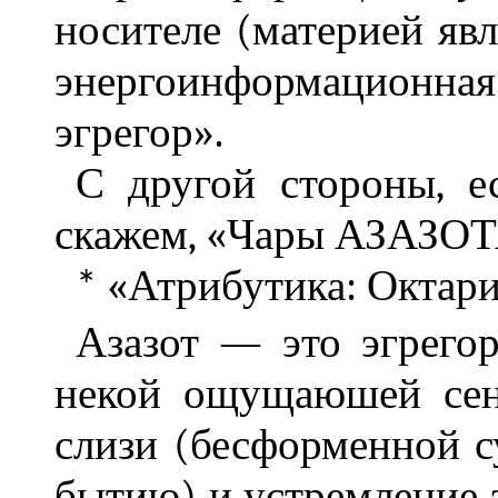
носителе (материей явл
энергоинформацион
эгрегор».
С другой стороны, ес
скажем, «Чары АЗАЗО
«Атрибутика: Октари
*
Азазот — это эгрегор
некой ощущаюшей сен
слизи (бесформенной 
бытию) и устремление э