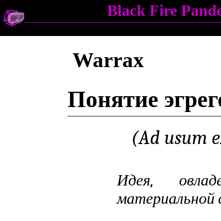
Black Fire Pan
Warrax
Понятие эгрег
(Ad usum e
Идея, овлад
материальной 