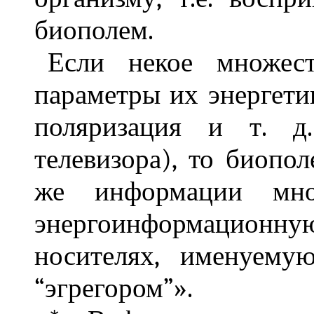
биополем.
Если некое множес
параметры их энергетик
поляризация и т. д.
телевизора), то биопо
же информации мно
энергоинформацион
носителях, именуему
“эгрегором”».