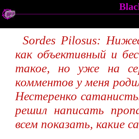
Blac
Sordes Pilosus: Ниж
как объективный и бе
такое, но уже на се
комментов у меня роди
Нестеренко сатанисты 
решил написать проп
всем показать, какие