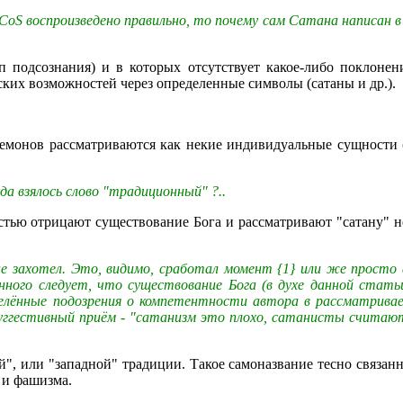
ие CoS воспроизведено правильно, то почему сам Сатана написан в
ип подсознания) и в которых отсутствует какое-либо поклонен
ких возможностей через определенные символы (сатаны и др.).
демонов рассматриваются как некие индивидуальные сущности (
уда взялось слово "традиционный" ?..
тью отрицают существование Бога и рассматривают "сатану" не
не захотел. Это, видимо, сработал момент {1} или же прост
нного следует, что существование Бога (в духе данной стать
делённые подозрения о компетентности автора в рассматривае
суггестивный приём - "сатанизм это плохо, сатанисты считают
й", или "западной" традиции. Такое самоназвание тесно связан
 и фашизма.