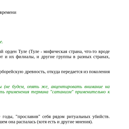
 времени
е.
ый орден Туле (Туле - мифическая страна, что-то вроде
ют и их филиалы, и другие группы в разных странах,
рборейскую древность, откуда передается из поколения
ы (не будем, опять же, акцентировать внимание на
ть применения термина "сатанизм" применительно к
0 годы, "прославив" себя рядом ритуальных убийств.
ем она распалась (хотя есть и другие мнения).