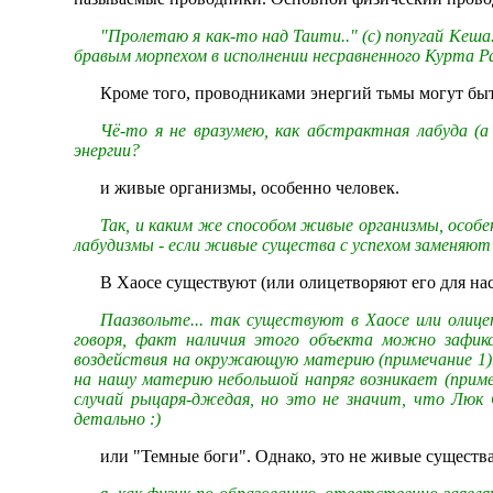
"Пролетаю я как-то над Таити.." (с) попугай Кеш
бравым морпехом в исполнении несравненного Курта Ра
Кроме того, проводниками энергий тьмы могут быт
Чё-то я не вразумею, как абстрактная лабуда (
энергии?
и живые организмы, особенно человек.
Так, и каким же способом живые организмы, особе
лабудизмы - если живые существа с успехом заменяют 
В Хаосе существуют (или олицетворяют его для на
Паазвольте... так существуют в Хаосе или олиц
говоря, факт наличия этого объекта можно зафикс
воздействия на окружающую материю (примечание 1).
на нашу материю небольшой напряг возникает (примеч
случай рыцаря-джедая, но это не значит, что Люк
детально :)
или "Темные боги". Однако, это не живые существа