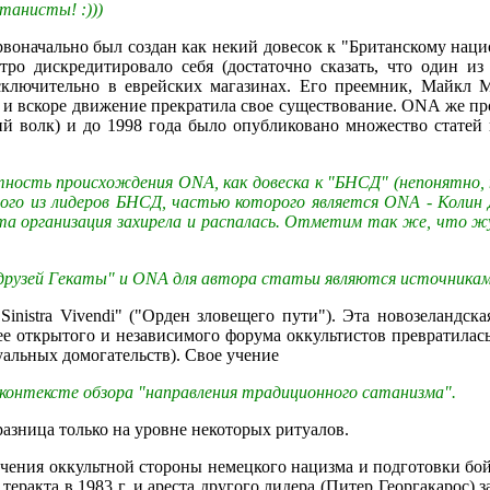
танисты! :)))
воначально был создан как некий довесок к "Британскому нац
тро дискредитировало себя (достаточно сказать, что один и
исключительно в еврейских магазинах. Его преемник, Майкл 
и, и вскоре движение прекратила свое существование. ONA же про
ий волк) и до 1998 года было опубликовано множество статей 
ность происхождения ONA, как довеска к "БНСД" (непонятно, п
дного из лидеров БНСД, частью которого является ONA - Колин
эта организация захирела и распалась. Отметим так же, что жу
узей Гекаты" и ONA для автора статьи являются источникам
inistra Vivendi" ("Орден зловещего пути"). Эта новозеландска
ее открытого и независимого форума оккультистов превратилас
уальных домогательств). Свое учение
контексте обзора "направления традиционного сатанизма".
азница только на уровне некоторых ритуалов.
зучения оккультной стороны немецкого нацизма и подготовки бо
теракта в 1983 г, и ареста другого лидера (Питер Георгакарос