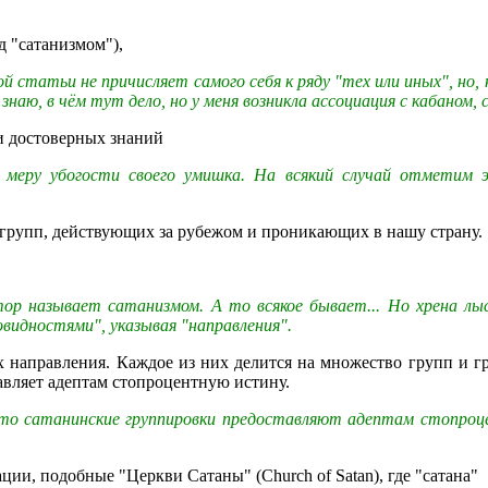
д "сатанизмом"),
 статьи не причисляет самого себя к ряду "тех или иных", но, 
наю, в чём тут дело, но у меня возникла ассоциация с кабаном,
и достоверных знаний
в меру убогости своего умишка. На всякий случай отметим
и групп, действующих за рубежом и проникающих в нашу страну.
ор называет сатанизмом. А то всякое бывает... Но хрена лы
овидностями", указывая "направления".
 направления. Каждое из них делится на множество групп и г
вляет адептам стопроцентную истину.
е-то сатанинские группировки предоставляют адептам стопро
ции, подобные "Церкви Сатаны" (Church of Satan), где "сатана"