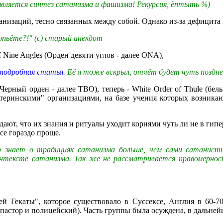
является синтез сатанизма и фашизма! Рекурсия, ёптыть %)
анизаций, тесно связанных между собой. Однако из-за дефицита
опьёте?!" (с) старый анекдот
 Nine Angles (Орден девяти углов - далее ONA),
 подробная статья
. Её я тоже вскрыл, отчёт будет чуть поздне
(Черный орден - далее ТBO), теперь - White Order of Thule (бел
теринскими" организациями, на базе учения которых возника
ают, что их знания и ритуалы уходит корнями чуть ли не в гипе
се гораздо проще.
р знает о традициях сатанизма больше, чем сами сатанист
онтексте сатанизма. Так же не рассматривается правомернос
ей Гекаты", которое существовало в Суссексе, Англия в 60-7
пастор и полицейский). Часть группы была осуждена, в дальнейш