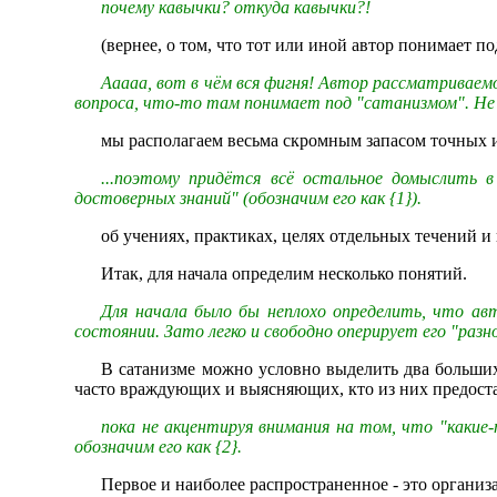
почему кавычки? откуда кавычки?!
(вернее, о том, что тот или иной автор понимает по
Ааааа, вот в чём вся фигня! Автор рассматриваемой
вопроса, что-то там понимает под "сатанизмом". Не з
мы располагаем весьма скромным запасом точных 
...поэтому придётся всё остальное домыслить 
достоверных знаний" (обозначим его как {1}).
об учениях, практиках, целях отдельных течений 
Итак, для начала определим несколько понятий.
Для начала было бы неплохо определить, что авт
состоянии. Зато легко и свободно оперирует его "разн
В сатанизме можно условно выделить два больших
часто враждующих и выясняющих, кто из них предоста
пока не акцентируя внимания на том, что "каки
обозначим его как {2}.
Первое и наиболее распространенное - это организа