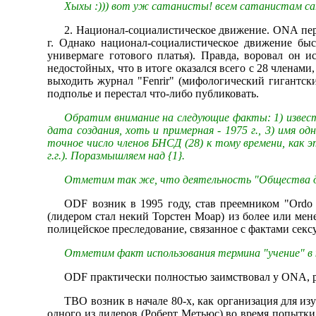
Хыхы :))) вот уж сатанисты! всем сатанистам са
2. Национал-социалистическое движение. ONA пер
г. Однако национал-социалистическое движение быс
универмаге готового платья). Правда, воровал он 
недостойных, что в итоге оказался всего с 28 членам
выходить журнал "Fenrir" (мифологический гигантск
подполье и перестал что-либо публиковать.
Обратим внимание на следующие факты: 1) извест
дата создания, хоть и примерная - 1975 г., 3) имя о
точное число членов БНСД (28) к тому времени, как 
г.г.). Поразмышляем над {1}.
Отметим так же, что деятельность "Общества др
ODF возник в 1995 году, став преемником "Ordo S
(лидером стал некий Торстен Моар) из более или мен
полицейское преследование, связанное с фактами секс
Отметим факт использования термина "учение" в 
ODF практически полностью заимствовал у ONA, р
TBO возник в начале 80-х, как организация для и
одного из лидеров (Роберт Метьюс) во время попытки 