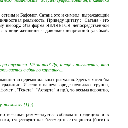
на всю "логичность" их (сил) существования, и кавычки
 сатаны и Бафомет. Сатана это и символ, выражающий
ичностная реальность. Приведу цитату : "Сатана - это
ому выбору. Эта форма ЯВЛЯЕТСЯ непосредственной
мая в виде женщины с довольно неприятной улыбкой,
ера опустили. Чё за нах? Да, и ещё - получается, что
вязывается в единую картинку...
ольшинство церемониальных ритуалов. Здесь я хотел бы
й традиции. И если в вашем городе появилась группа,
ет", "Геката", "Астарта" и пр.), то весьма вероятно,
 поскольку {1} ;)
но все-таки рекомендуется соблюдать традицию и в
чески, существуют как бессмертные сущности (боги) в