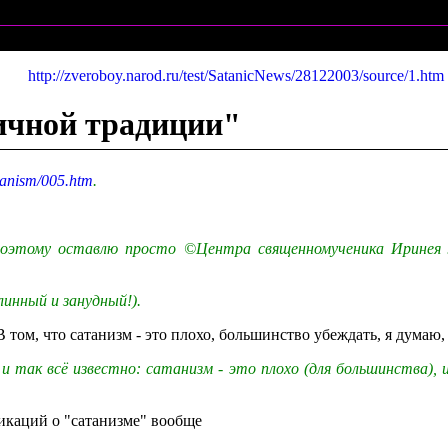
http://zveroboy.narod.ru/test/SatanicNews/28122003/source/1.htm
ичной традиции"
satanism/005.htm
.
оэтому оставлю просто ©Центра священномученика Иринея Л
инный и занудный!).
В том, что сатанизм - это плохо, большинство убеждать, я думаю,
 и так всё известно: сатанизм - это плохо (для большинства), 
икаций о "сатанизме" вообще