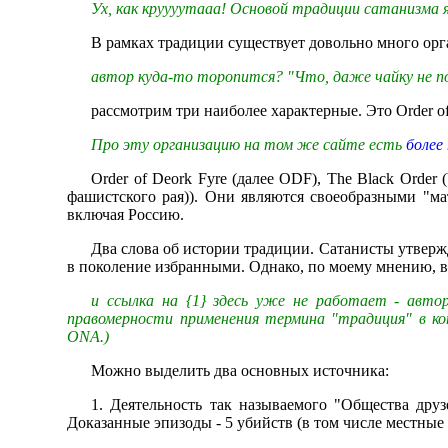
Ух, как круууутааа! Основой традиции сатанизма 
В рамках традиции существует довольно много орг
автор куда-то торопится? "Что, даже чайку не п
рассмотрим три наиболее характерные. Это Order of
Про эту организацию на том же сайте есть
более
Order of Deork Fyre (далее ODF), The Black Order 
фашистского рая)). Они являются своеобразными "ма
включая Россию.
Два слова об истории традиции. Сатанисты утвержд
в поколение избранными. Однако, по моему мнению, в
и ссылка на {1} здесь уже не работает - авто
правомерности применения термина "традиция" в к
ONA.)
Можно выделить два основных источника:
1. Деятельность так называемого "Общества друз
Доказанные эпизоды - 5 убийств (в том числе местные 