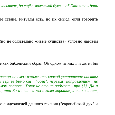
 кавычках, да ещё с маленькой буквы, а? Это что - дань
ие сатане. Ритуалы есть, но их смысл, если говорить
но не обязательно живые существа), условно назовем
 как библейский образ. Об одном из них я и хотел бы
о автор не смог измыслить способ устрашения паствы
и вернее было бы - "бога") первым "направлением" не
мом вопросе. Хотя не стоит забывать про {1}. Да и
, что Бога нет - а мы с вами хорошие, и это значит,
но с идеологией данного течения ("европейский дух" и