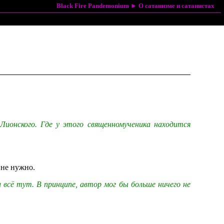
Black Fire Pandemonium
►
О сатанизме и сатанистах
ионского. Где у этого священномученика находится
 не нужно.
и всё тут. В принципе, автор мог бы больше ничего не