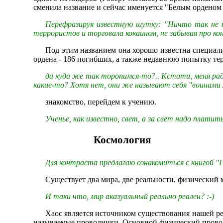
сменила название и сейчас именуется "Белым орденом 
Перефразируя известную шутку: "Ничто так не 
террористов и торговала кокаином, не забывая про к
Под этим названием она хорошо известна специали
ордена - 186 погибших, а также недавнюю попытку терак
да куда же так торопимся-то?.. Кстати, меня ра
какие-то? Хотя нет, они же называют себя "воинами А
знакомство, перейдем к учению.
Ученье, как известно, свет, а за свет надо платить
Космология
Для контраста предлагаю ознакомиться с книгой "
Существует два мира, две реальности, физический
И таки что, мир аказуальный реально реален? :-)
Хаос является источником существования нашей ре
называемые проводники. Основной физический проводн