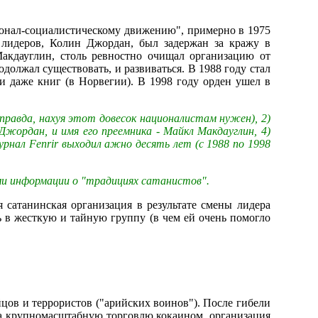
ионал-социалистическому движению", примерно в 1975
з лидеров, Колин Джордан, был задержан за кражу в
Макдауглин, столь ревностно очищал организацию от
должал существовать, и развиваться. В 1988 году стал
и даже книг (в Норвегии). В 1998 году орден ушел в
равда, нахуя этот довесок националистам нужен), 2)
 Джордан, и имя его преемника - Майкл Макдауглин, 4)
рнал Fenrir выходил ажно десять лет (с 1988 по 1998
и информации о "традициях сатанистов".
я сатанинская организация в результате смены лидера
ь в жесткую и тайную группу (в чем ей очень помогло
йцов и террористов ("арийских воинов"). После гибели
) за крупномасштабную торговлю кокаином, организация