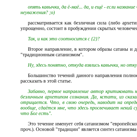
опять кавычки, да ё-маё... да, и ещё - если назван
неуважения? ;о)
рассматривается как безличная сила (либо архет
упрощенно, состоит в пробуждении скрытых человечес
Так, и как это соотносится с {2}?
Второе направление, в котором образы сатаны и 
"традиционным сатанизмом".
Ну, здесь понятно, откуда взялись кавычки, но отк
Большинство течений данного направления полнос
рассказать в этой статье.
Забавно, первое направление автор критиковать 
безличным архетипом сознания. Да, кстати, из сказа
отрицается. Что, в свою очередь, наводит на опре
вообще, сдаётся мне, что здесь просвечивает некий 
что Бог есть".
Это течение именует себя сатанизмом "европейско
проч.). Основой "традиции" является синтез сатанизма