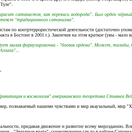
Туле".
красит сатанистов, как перекись водорода". Был орден чёрн
онтекст "традиционного сатанизма".
стам по контртеррористической деятельности (достаточно упом
та в Бостоне в 2001 г.). Закончив на этом краткое (увы - мало 
дует милая формулировочка - "боевик ордена". Может, талибы
ллаха"...
.
Гравитация и космология" американского теоретика Стивнеа Вей
 мир, познаваемый нашими чувствами и мир акаузальный, мир "Х
альности, придавая движение и развитие всему мирозданию. Вли
ик - "Звездные врата", существующие где-то в районе Сатурна