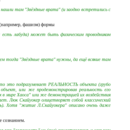
 нашли там "Звёздные врата" (и заодно встретились с
 (например, фашизм) формы
 и есть лабуда) может быть физическим проводником
чем тогда "Звёздные врата" нужны, да ещё всякие там
т, то это подразумевает РЕАЛЬНОСТЬ объекта (грубо
 объект, или же продемонстрировав реальность его
 в мире Хаоса" или же демонстрацией их воздействия
вает. Люк Скайуокер олицетворяет собой классический
ь). Хотя "житие Л.Скайуокера" описано очень даже
е сознанием.