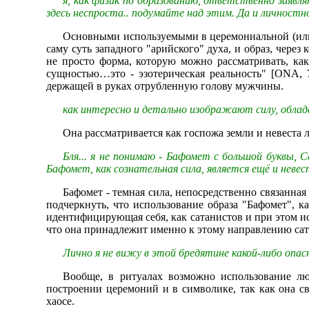
я, как физик по образованию, ответственно заявля
здесь неспроста.. подумайте над этим. Да и личностно
Основными используемыми в церемониальной (или 
саму суть западного "арийского" духа, и образ, чере
не просто форма, которую можно рассматривать, 
сущностью…это - эзотерическая реальность" [ONA, 
держащей в руках отрубленную голову мужчины.
как интересно и детально изображают силу, обла
Она рассматривается как госпожа земли и невеста
Бля... я не понимаю - Бафомет с большой буквы, 
Бафомет, как сознательная сила, является ещё и невес
Бафомет - темная сила, непосредственно связанная
подчеркнуть, что использование образа "Бафомет", к
идентифицирующая себя, как сатанистов и при этом ис
что она принадлежит именно к этому направлению сат
Лично я не вижу в этой бредятине какой-либо опасн
Вообще, в ритуалах возможно использование лю
построении церемоний и в символике, так как она св
хаосе.