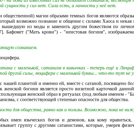
ю - ни одна из известных сил не обладает сознанием, несмотря 
й сущности у сил нет. Сила есть, а личности у неё нет.
общественной) магии образами темных богов являются образы
з который возможно познание и общение с силами Хаоса и некая л
как вышедшую из моды и заменить другим божеством по личн
7]. Бафомет ("Мать крови") - "неистовая богиня", изображае
дающую сознанием.
 люцифера.
Сатана с маленькой, сатанизм в кавычках - теперь ещё и Люциф
той другой силы, люцифера с маленькой буквы... что-то тут не у
 с нашей планетой и именно ей, вместе с сатаной, посвящено б
ак женской богини является просто визитной карточкой данно
пользующая женский образ в ритуалах (под любым именем - "Бафом
анизма, с соответствующей степенью опасности для общества.
ости для общества, равно как и пользы. Возможно, пока не вижу,
бых имен языческих богов и демонов, как кому нравиться, 
язывает группу с другими сатанистами, которые, умерев физи