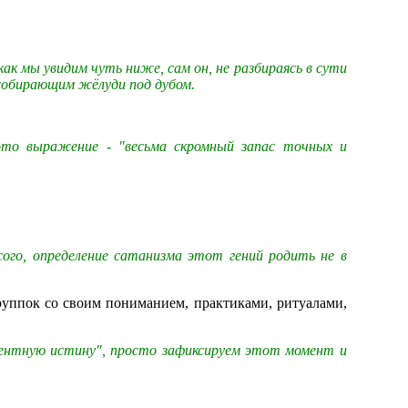
как мы увидим чуть ниже, сам он, не разбираясь в сути
 собирающим жёлуди под дубом.
 это выражение - "весьма скромный запас точных и
сого, определение сатанизма этот гений родить не в
руппок со своим пониманием, практиками, ритуалами,
центную истину", просто зафиксируем этот момент и