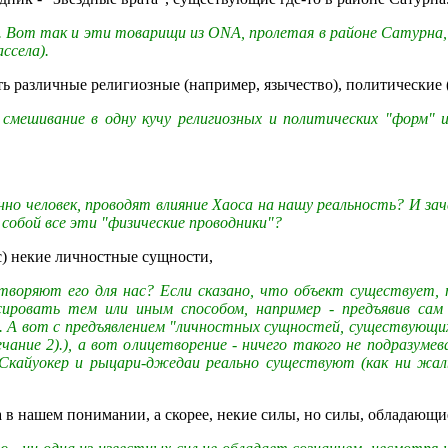
а. Вот так и эти товарищи из ONA, пролетая в районе Сатурна,
ссела).
ь различные религиозные (например, язычество), политические
а смешивание в одну кучу религиозных и политических "форм"
нно человек, проводят влияние Хаоса на нашу реальность? И за
собой все эти "физические проводники"?
с) некие личностные сущности,
етворяют его для нас? Если сказано, что объект существуе
ировать тем или иным способом, например - предъявив сам
 А вот с предъявлением "личностных сущностей, существующих
ание 2).), а вот олицетворение - ничего такого не подразуме
 Скайуокер и рыцари-джедаи реально существуют (как ни жал
 в нашем понимании, а скорее, некие силы, но силы, обладающи