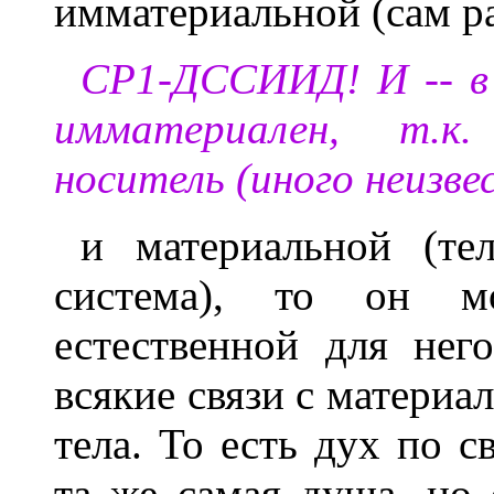
имматериальной (сам р
СР1-ДССИИД! И -- в 
имматериален, т.к
носитель (иного неизве
и материальной (те
система), то он м
естественной для нег
всякие связи с материал
тела. То есть дух по 
та же самая душа, но 