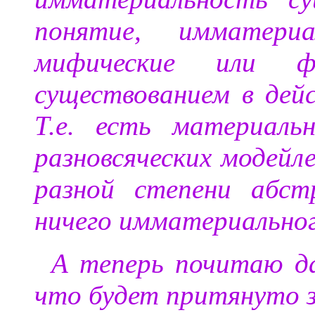
понятие, имматери
мифические или 
существованием в дей
Т.е. есть материаль
разновсяческих модейл
разной степени абст
ничего имматериальног
А теперь почитаю дал
что будет притянуто 