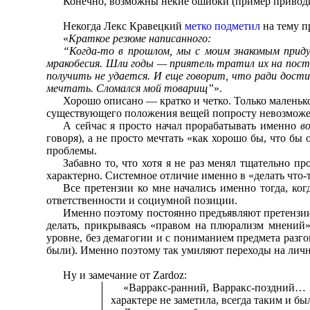
Конечно, возможны некие ошибки (пример приводил
Некогда Лекс Кравецкий
метко подметил
на тему п
«
Краткое резюме написанного:
“Когда-то в прошлом, мы с моим знакомым приду
мракобесия. Шли годы — приятель тратил их на постр
получить не удается. И еще говорит, что ради дост
мечтать. Сломался мой товарищ”
».
Хорошо описано — кратко и четко. Только маленькое
существующего положения вещей попросту невозможе
А сейчас я просто начал прорабатывать именно
в
говоря), а не просто мечтать «как хорошо бы, что б
проблемы.
Забавно то, что хотя я не раз менял тщательно п
характерно. Системное отличие именно в «делать что-
Все претензии ко мне начались именно тогда, ко
ответственности и социумной позиции.
Именно поэтому постоянно предъявляют претензии в
делать, прикрываясь «правом на плюрализм мнений»
уровне, без демагогии и с пониманием предмета разго
были). Именно поэтому так умиляют переходы на лич
Ну и замечание от Zardoz:
«Варракс-ранний, Варракс-поздний… 
характере не заметила, всегда таким и был