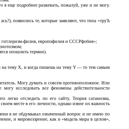
о я еще подробнее разжевать, пожалуй, уже и не могу.
ась?), появились те, которые заявляют, что типа «труЪ
я гитлеризм-филия, европофилия и СССРфобия»;
риотизмом;
мятся опошлить термин).
 на тему X, и когда пишешь на тему Y — то тем самым
о читатель. Могу думать и совсем противоположное. Или
 могу исследовать все феномены действительности
то легко отследить по его сайту. Теория сатанизма,
своем месте в его личности, однако извне их важность
мени я не обдумывал означенный вопрос и не имею по
ние, и мировоззрение, как и «модель мира в целом»,