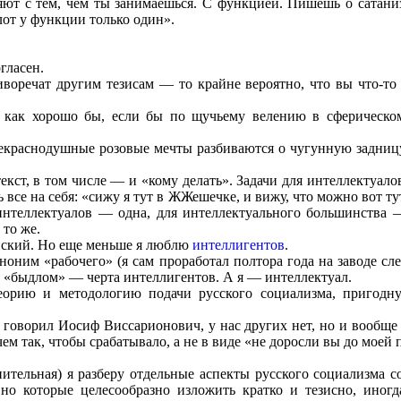
яют с тем, чем ты занимаешься. С функцией. Пишешь о сатаниз
от у функции только один».
огласен.
иворечат другим тезисам — то крайне вероятно, что вы что-то
, как хорошо бы, если бы по щучьему велению в сферическом
прекраснодушные розовые мечты разбиваются о чугунную задниц
екст, в том числе — и «кому делать». Задачи для интеллектуалов
все на себя: «сижу я тут в ЖЖешечке, и вижу, что можно вот т
интеллектуалов — одна, для интеллектуального большинства 
 то же.
енский. Но еще меньше я люблю
интеллигентов
.
ноним «рабочего» (я сам проработал полтора года на заводе с
д «быдлом» — черта интеллигентов. А я — интеллектуал.
орию и методологию подачи русского социализма, пригодну
.
к говорил Иосиф Виссарионович, у нас других нет, но и вообще 
м так, чтобы срабатывало, а не в виде «не доросли вы до моей 
ительная) я разберу отдельные аспекты русского социализма с
о которые целесообразно изложить кратко и тезисно, иног