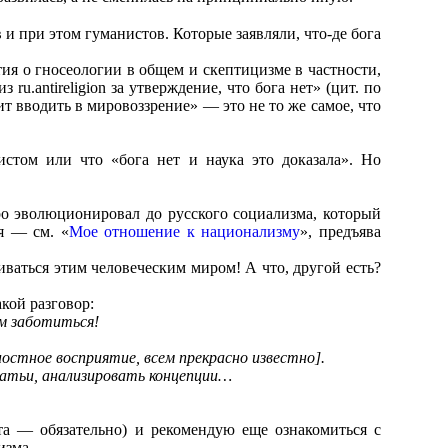
и при этом гуманистов. Которые заявляли, что-де бога
ятия о гносеологии в общем и скептицизме в частности,
u.antireligion за утверждение, что бога нет» (цит. по
т вводить в мировоззрение» — это не то же самое, что
истом или что «бога нет и наука это доказала». Но
ро эволюционировал до русского социализма, который
я — см. «
Мое отношение к национализму
», предъява
ваться этим человеческим миром! А что, другой есть?
кой разговор:
ом заботиться!
остное восприятие, всем прекрасно известно].
татьи, анализировать концепции…
та — обязательно) и рекомендую еще ознакомиться с
изма.