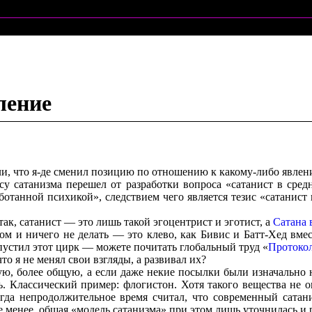
ление
ляли, что я-де сменил позицию по отношению к какому-либо явлен
осу сатанизма перешел от разработки вопроса «сатанист в сре
ботанной психикой», следствием чего является тезис «сатанис
к, сатанист — это лишь такой эгоцентрист и эготист, а
Сатана 
ом и ничего не делать — это клево, как Бивис и Батт-Хед вмес
опустил этот цирк — можете почитать глобальный труд «
Протоко
то я не менял свои взгляды, а развивал их?
ую, более общую, а если даже некие посылки были изначально 
ь. Классический пример: флогистон. Хотя такого вещества не 
когда непродолжительное время считал, что современный сата
 не менее, общая «модель сатанизма» при этом лишь уточнилась и