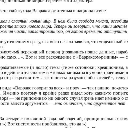
), но никак не мировоззренческого характера.
ретензий «ухода Варракса от атеизма в национализм»:
мали славный новый мир. В нем была свобода мысли, всеобщ
оение этого нового мира. Теперь он говорит, что наши мечты —
ижения части запланированного, он готов временно отступить 
 уточнение: я сразу, с самого начала заявлял, что «идеальный с 
н.
озможный
переходный период (появились новые данные, наработ
ы оно само…». Вот и все расхождение с «Варраксом-ранним» — 
рорабатываемые (и долго) темы (те же сотонюки, креационизм,
то в действительности» и «только заниматься умопостроениями н
гда от раскрытия темы «сатанисты разумнее обывателей», теш
ида «Варракс говорит за всех» и проч. — так наивно, по-детск
. Именно поэтому я крайне редко видел хоть какие-то попыт
вора — не припоминаю ни одного случая (речь идет именно о ст
ности вместо аргументов —
это означает, что аргументов нет
.
За четыре с половиной года наблюдений, принципиальных изме
 :-) Вот системности прибавилось, это да :-)