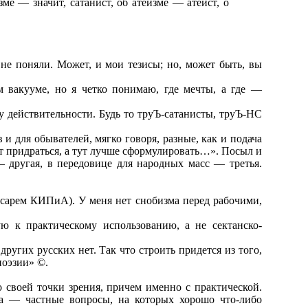
ме — значит, сатанист, об атеизме — атеист, о
 не поняли. Может, и мои тезисы; но, может быть, вы
 вакууме, но я четко понимаю, где мечты, а где —
у действительности. Будь то труЪ-сатанисты, труЪ-НС
 и для обывателей, мягко говоря, разные, как и подача
ут придраться, а тут лучше сформулировать…». Посыл и
— другая, в передовице для народных масс — третья.
лесарем КИПиА). У меня нет снобизма перед рабочими,
ю к практическому использованию, а не сектанско-
других русских нет. Так что строить придется из того,
поэзии» ©.
о своей точки зрения, причем именно с практической.
да — частные вопросы, на которых хорошо что-либо