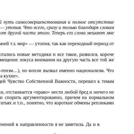
ий путь самосовершенствования и полное отсутствие
 утопия. Что всего, сразу и только благодаря словам
от другой части этого. Теперь его слова мешают мне
моей т.з. мир» — утопия, так как переходный период от
ались новые методики и все такое, развился, короче
смещение локуса внимания на другую часть все той же
 а-теизм…), но вопли вызвал именно национализм. Что
а кухне».
ущей Чувство Собственной Важности, перешел к темам
и, отстаивается «право» нести любой бред и ничего не
ки спорить аргументированно, причем на нормальном
атьях и т.п., понятно, что короткие обмены репликами
нений в направленности я не заметила. Да и в