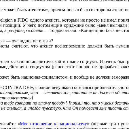
е может быть атеистом», причем посыл был со стороны атеистов 
religion в FIDO одного атеиста, который не просто не имел пон
 позиции. У него потом еще в ориджине было «меня выгнали из r
, а раз
утверждаешь
— то доказывай. «Концепцию бога не стои
ты» — очевидно, не так ли?
исты считают, что атеист всенепременно должен быть гуман
ешел к активно-аналитической в плане социума. И очень быст
имодействия с социумом (ранее этот вопрос не прорабатывалс
ожет быть национал-социалистом, и вообще не должен заморажи
«CONTRA DEI», с одной девушкой состоялся приблизительно та
ал-социализме, это — человеческое, сатанист не должен об эт
асно сочетается]
ебе говорит по этому поводу? [прим.: то, что у меня безличн
я не слышал, а иногда чувствую, что Он помогает мне писать с
читайте «
Мое отношение к национализму
» (первые три пунк
там я тоже раскрываю свою позицию, но безотносительно сатан