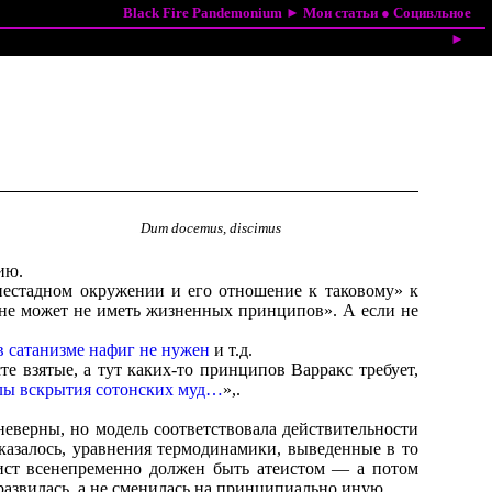
Black Fire Pandemonium
►
Мои статьи
●
Социвльное
►
Dum docemus, discimus
ию.
днестадном окружении и его отношение к таковому» к
т не может не иметь жизненных принципов». А если не
в сатанизме нафиг не нужен
и т.д.
те взятые, а тут каких-то принципов Варракс требует,
лы вскрытия сотонских муд…
»,.
неверны, но модель соответствовала действительности
оказалось, уравнения термодинамики, выведенные в то
нист всенепременно должен быть атеистом — а потом
 развилась, а не сменилась на принципиально иную.