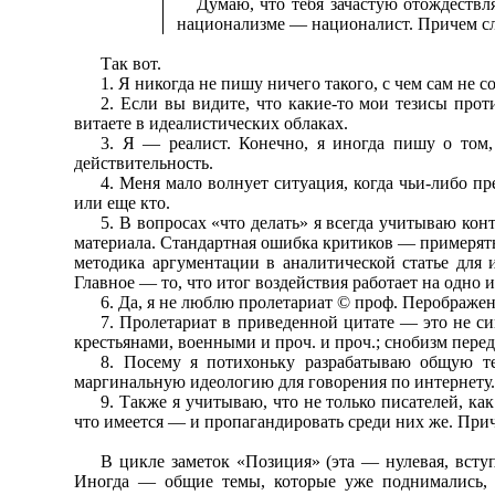
Думаю, что тебя зачастую отождествл
национализме — националист. Причем сл
Так вот.
1. Я никогда не пишу ничего такого, с чем сам не с
2. Если вы видите, что какие-то мои тезисы прот
витаете в идеалистических облаках.
3. Я — реалист. Конечно, я иногда пишу о том
действительность.
4. Меня мало волнует ситуация, когда чьи-либо 
или еще кто.
5. В вопросах «что делать» я всегда учитываю конт
материала. Стандартная ошибка критиков — примерять 
методика аргументации в аналитической статье для 
Главное — то, что итог воздействия работает на одно и
6. Да, я не люблю пролетариат © проф. Перображ
7. Пролетариат в приведенной цитате — это не си
крестьянами, военными и проч. и проч.; снобизм пере
8. Посему я потихоньку разрабатываю общую те
маргинальную идеологию для говорения по интернету
9. Также я учитываю, что не только писателей, ка
что имеется — и пропагандировать среди них же. Приче
В цикле заметок «Позиция» (эта — нулевая, вступ
Иногда — общие темы, которые уже поднимались, н