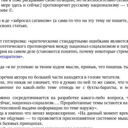
й мере здесь и сейчас] противоречит русскому национализму — т
реве ©.
-де «забросил сатанизм» (а сами-то что на эту тему не пишете, 
своих статьях.
от гитлеризма: «критическими стандартными ошибками являютс
потетического противоречия между национал-социализмом и пат
ерия на самом деле (становится понятно, почему некоторые стре
сепаратизм
».
да «я не успеваю за твоим ходом мысли, привык, что пишешь ты
ечия автора по большей части находятся в голове читателя.
ни, это никак не означает, что я думаю по ней то же самое, чт
нение по какой-либо теме отнюдь не с бухты-барахты, и не
нно сосредотачивается на разработке какого-либо вопроса, ч
 сейчас, национал-социализм…. Проработанные темы остаются на 
интенсивной выдачи информации по теме наружу».
гда я именно что менял мировоззрение. «На данный момент вре
уже обдумаю — то проявляется приснопамятное системное мышле
 в базовых принципах.