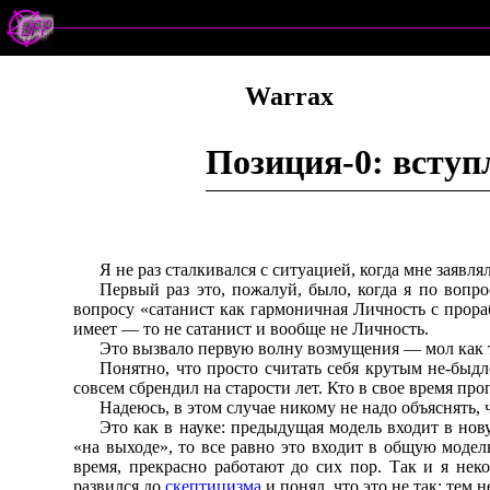
Warrax
Позиция-0: вступ
Я не раз сталкивался с ситуацией, когда мне заяв
Первый раз это, пожалуй, было, когда я по вопр
вопросу «сатанист как гармоничная Личность с прора
имеет — то не сатанист и вообще не Личность.
Это вызвало первую волну возмущения — мол как та
Понятно, что просто считать себя крутым не-быдл
совсем сбрендил на старости лет. Кто в свое время пр
Надеюсь, в этом случае никому не надо объяснять, ч
Это как в науке: предыдущая модель входит в нов
«на выходе», то все равно это входит в общую модел
время, прекрасно работают до сих пор. Так и я не
развился до
скептицизма
и понял, что это не так; тем