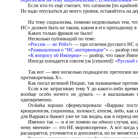
Если кто-то ещё считает, что сатанизм [по крайне
Не надо опускаться до моего уровня, оставайтесь на де
На тему социализма, помимо недовольных тем, что я
НС» должен быть не таким, каким я его преподношу в 
Каких только фриков не было!
Несколько публикаций по теме:
«
Россия — не Рейх!
» — про отличия русского НС 
«
Размышления о “НС-интервенции”
» — разбор ги
«
К вопросу об Империи
» — разбор, что такое Имп
Иногда попадается совсем уж [censored]: «
Русский 
Так вот — мне несколько поднадоели претензии ви
противоречишь X».
Как писал великий Ницше, так называемые противор
Если я не затрагиваю тему Y до какого-либо време
вообще особо ничего не думать — я высказываю м
одновременно.
Ov4arka хорошо сформулировала: «Варракс постоя
креационизм, соционика, холокост, атеизм, либо, как
для Варракса бывает уже не так видна, как в период 
Именно так — и я не помню
ни одного
случая, ко
нему мнения» — это НЕ мировоззрение. А вот когда 
расширяется, уточняется и дополнятся, но не меняется