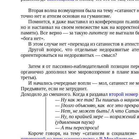
Вторая волна возмущения была на тему «сатанист н
точно нет и атеизм основан на гуманизме.
Помнится, я даже выставил из конференции ru.anti
но и настаивал на своем невежестве как на корректной
памяти). Все верно — за такую
гипотезу
не выгнали бы
«бога нет».
В этом случае нет «перехода из сатанистов в атеис
Другой вопрос, что отдельные недоразвитые ате
ориентироваться на недоразвитых — смысл?
Затем я от пассивно-наблюдательной позиции пер
органично дополнил мое мировоззрение в плане вза
третья).
И начались очередные вопли — мол, сатанист не м
Предъявите, если не затруднит.
Доходило до смешного. Когда я раздавал
второй номер
— Ну как же так! Ты пишешь о национ
— [долго объясняю, как все это прекр
— Нет, не может быть! А что Сатана т
— Ну, по крайней мере — возражений 
(удивленная пауза)
— А ты переспроси!
Короче говоря, на тему «сатанизм и социализм» 
перепиской на тему национализма с В.Михайловым
— 