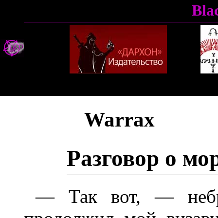
Bla
Warrax
Разговор о мо
— Так вот, — небр