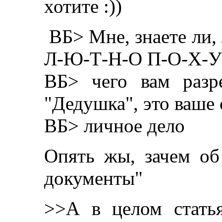
хотите :))
ВБ> Мне, знаете ли,
Л-Ю-Т-Н-О П-О-Х-У
ВБ> чего вам разр
"Дедушка", это ваше 
ВБ> личное дело
Опять жы, зачем об
документы"
>>А в целом стать