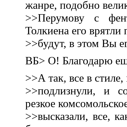
жанре, подобно вели
>>Перумову с фент
Толкиена его врятли 
>>будут, в этом Вы е
ВБ> О! Благодарю еще
>>А так, все в стиле
>>подлизнули, и с
резкое комсомольское
>>высказали, все, ка