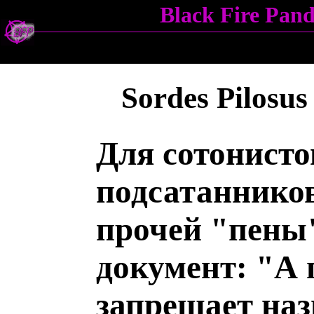
Black Fire Pa
Sordes Pilosus
Для сотонисто
подсатанников
прочей "пены
документ: "А
запрещает наз