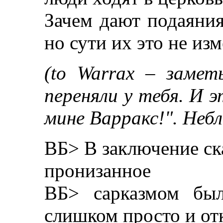
Зачем дают подаяния
но сути их это не из
(to Warrax – замет
переняли у тебя. И э
мине Варракс!". Небла
ВБ> В заключение ск
пронизанное
ВБ> сарказмом был
слишком просто и от