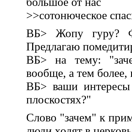
большое от нас
>>сотонюческое спас
ВБ> Жопу гуру? Ф
Предлагаю помедити
ВБ> на тему: "зач
вообще, а тем более, 
ВБ> ваши интересы
плоскостях?"
Слово "зачем" к при
люди ходят в церковь