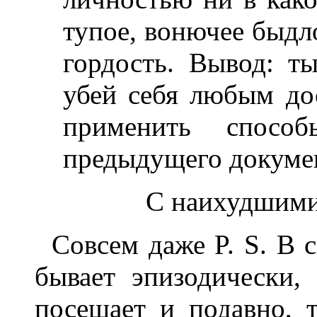
тупое, вонючее быдло
гордость. Вывод: т
убей себя любым д
применить спосо
предыдущего докумен
С наихудшими 
Совсем даже P. S. В с
бывает эпизодически,
посещает и подавно, т