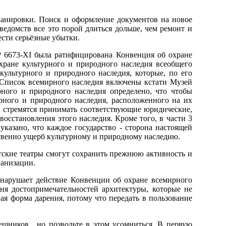
спланировки. Поиск и оформление документов на новое
ведомств все это порой длиться дольше, чем ремонт и
ести серьёзные убытки.
Р 6673-XI была ратифицирована Конвенция об охране
хране культурного и природного наследия всеобщего
культурного и природного наследия, которые, по его
Список всемирного наследия включены кстати Музей
ного и природного наследия определено, что чтобы
рного и природного наследия, расположенного на их
и, стремятся принимать соответствующие юридические,
осстановления этого наследия. Кроме того, в части 3
казано, что каждое государство - сторона настоящей
свенно ущерб культурному и природному наследию.
детские театры смогут сохранить прежнюю активность и
ганизации.
 нарушает действие Конвенции об охране всемирного
ня достопримечательностей архитектуры, которые не
ая форма дарения, потому что передать в пользование
ешников , но позвольте в этом усомниться. В первую