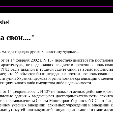
shel
 свои...."
 матери городов русских, воистину чудные...
 от 14 февраля 2002 г. N 137 перестало действовать постановл
 архитектуры, не подлежащих передаче в постоянное пользова
г. N 83 была тяжелой и трудной судите сами, за время его дейст
ачает, что 29 объектов были переданы в постоянное пользование
нституции Украины церковь и религиозные организации отделены 
низациям какого либо имущества либо недвижимости.
 от 14 февраля 2002 г. N 137 не только отменило действие мн
ультовые здания - выдающиеся достопримечательности архите
 с постановлением Совета Министров Украинской ССР от 5 апре
ением учебных заведений, архивных учреждений и заведений ку
 выкинуть музей или какую либо иную организацию из занимае