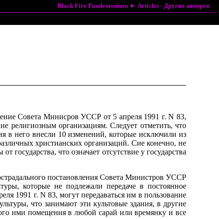
Black Fire Pandemonium
►
Articles - Других авторов
ение Совета Минисров УССР от 5 апреля 1991 г. N 83,
ние религиозным организациям. Следует отметить, что
вия в него внесли 10 изменений, которые исключили из
 различных христианских организаций. Сие конечно, не
от государства, что означает отсутствие у государства
огострадального постановления Совета Министров УССР
ктуры, которые не подлежали передаче в постоянное
ля 1991 г. N 83, могут передаваться им в пользование
льтуры, что занимают эти культовые здания, в другие
мого ими помещения в любой сарай или времянку и все