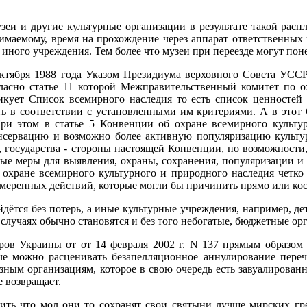
музеи и другие культурные организации в результате такой ра
имаемому, время на прохождение через аппарат ответственных 
 иного учреждения. Тем более что музеи при переезде могут пон
 октября 1988 года Указом Президиума верховного Совета УСС
гласно статье 11 которой Межправительственный комитет по о
икует Список всемирного наследия то есть список ценностей 
 в соответствии с установленными им критериями. А в этот 
ри этом в статье 5 Конвенции об охране всемирного культур
нсервацию и возможно более активную популяризацию культу
, государства - стороны настоящей Конвенции, по возможност
е меры для выявления, охраны, сохранения, популяризации и в
хране всемирного культурного и природного наследия четко у
амеренных действий, которые могли бы причинить прямо или ко
ойдётся без потерь, а иные культурные учреждения, например, 
 случаях обычно становятся и без того небогатые, бюджетные ор
ров Украины от от 14 февраля 2002 г. N 137 прямым образом
че можно расценивать безапелляционное аннулирование переч
зным организациям, которое в свою очередь есть завуалированн
е возвращает.
зить что мол они то сохранят свои святыни лучше мирских гр