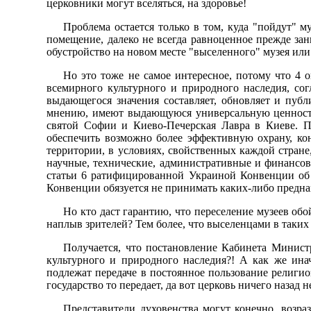
церковники могут вселяться, на здоровье!
Проблема остается только в том, куда "пойдут" 
помещение, далеко не всегда равноценное прежде зан
обустройство на новом месте "выселенного" музея или
Но это тоже не самое интересное, потому что 4
всемирного культурного и природного наследия, со
выдающегося значения составляет, обновляет и публ
мнению, имеют выдающуюся универсальную ценность
святой Софии и Киево-Печерская Лавра в Киеве. П
обеспечить возможно более эффективную охрану, ко
территории, в условиях, свойственных каждой стране
научные, технические, административные и финансовы
статьи 6 ратифицированной Украиной Конвенции об о
Конвенции обязуется не принимать каких-либо предн
Но кто даст гарантию, что переселение музеев об
наплыв зрителей? Тем более, что выселенцами в таких
Получается, что постановление Кабинета Минист
культурного и природного наследия?! А как же ина
подлежат передаче в постоянное пользование религио
государство то передает, да вот церковь ничего назад н
Представители духовенства могут конечно, возра