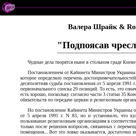
Валера Шрайк & Ro
"Подпоясав чресла
Чудные дела творятся ныне в стольном граде Киеве,
Постановлением от Кабинета Министров Украины от
которое определяло перечень достопримечательностей
десятилетняя судьба постановления от 5 апреля 1991 
первоначального списка 29 позиций. То есть, это озн
есть хорошо, поскольку согласно части 3 статьи 35 Ко
обязательств по передаче церкви и религиозным орга
Но постановление Кабинета Министров Украины от
от 5 апреля 1991 г. N 83, но и установило, что к
пользование религиозным организациям в соответствии
только после решения вопросов, связанных с перемещ
помещения... Вот это ловко оказывается, достаточно