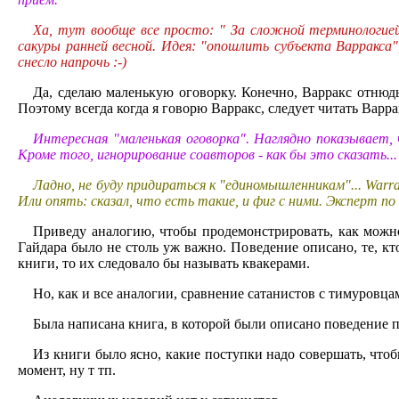
Ха, тут вообще все просто: " За сложной терминологией
сакуры ранней весной. Идея: "опошлить субъекта Варракса",
снесло напрочь :-)
Да, сделаю маленькую оговорку. Конечно, Варракс отнюдь
Поэтому всегда когда я говорю Варракс, следует читать Вар
Интересная "маленькая оговорка". Наглядно показывает,
Кроме того, игнорирование соавторов - как бы это сказать...
Ладно, не буду придираться к "единомышленникам"... War
Или опять: сказал, что есть такие, и фиг с ними. Эксперт по
Приведу аналогию, чтобы продемонстрировать, как можно
Гайдара было не столь уж важно. Поведение описано, те, к
книги, то их следовало бы называть квакерами.
Но, как и все аналогии, сравнение сатанистов с тимуровца
Была написана книга, в которой были описано поведение п
Из книги было ясно, какие поступки надо совершать, что
момент, ну т тп.