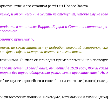
ристианстве и его сатанизм растёт из Нового Завета.
 мнение, и он от него ни в жисть не отступит, чтобы ему не г
чтобы там не написал Варракс-Борцов о Сатане и сатанизме, я 
 соглашусь!"
огичную привычку :-)
чениям, по совместительству подрабатывающий историком, сказ
 а не философы и историки вместе с лингвистами.
сточниками. Сначала он приводит пример племени, не исповеду
 вполне есть: "В своей книге, вышедшей в 1929 году, Фольц сдел
 которые без труда обнаружили религиозные представления." Но 
ари" не глупее европейцев и способны на сложные философские 
сти философских понятий. Почему-то, математики и химии "дикар