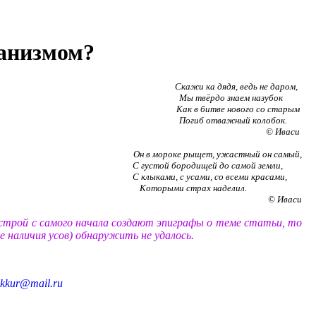
танизмом?
Скажи ка дядя, ведь не даром,
Мы твёрдо знаем назубок
Как в битве нового со старым
Погиб отважный колобок.
© Иваси
Он в мороке рыщет, ужастный он самый,
С густой бородищей до самой земли,
С клыками, с усами, со всеми красами,
Которыми страх наделил.
© Иваси
астрой с самого начала создают эпиграфы о теме статьи, то
ме наличия усов) обнаружить не удалось.
okkur@mail.ru