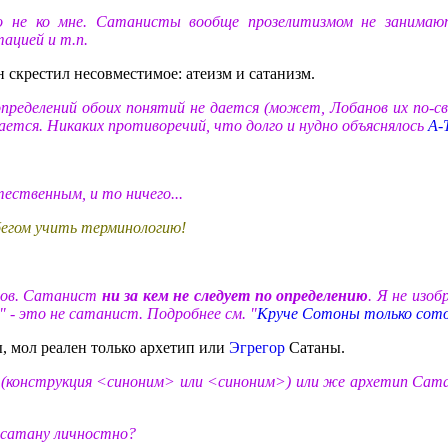
 не ко мне. Сатанисты вообще прозелитизмом не занимают
ацией и т.п.
Он скрестил несовместимое: атеизм и сатанизм.
пределений обоих понятий не дается (может, Лобанов их по-св
тается. Никаких противоречий, что долго и нудно объяснялось
А-
ственным, и то ничего...
 бегом учить терминологию!
стов. Сатанист
ни за кем не следует по определению
. Я не изо
 - это не сатанист. Подробнее см. "
Круче Сотоны только сот
 мол реален только архетип или
Эгрегор
Сатаны.
е (конструкция <синоним> или <синоним>) или же архетип Сата
 сатану личностно?