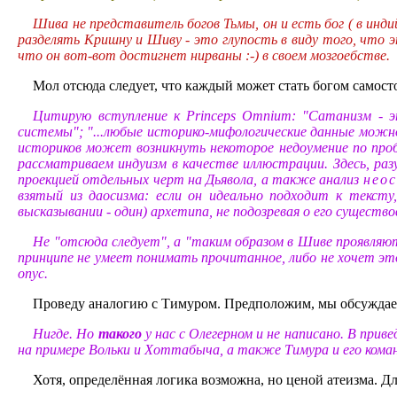
Шива не представитель богов Тьмы, он и есть бог ( в инди
разделять Кришну и Шиву - это глупость в виду того, что эт
что он вот-вот достигнет нирваны :-) в своем мозгоебстве.
Мол отсюда следует, что каждый может стать богом самост
Цитирую вступление к Princeps Omnium: "Сатанизм - эт
системы"; "...любые историко-мифологические данные мож
историков может возникнуть некоторое недоумение по про
рассматриваем индуизм в качестве иллюстрации. Здесь, разу
проекцией отдельных черт на Дьявола, а также анализ
нео
взятый из даосизма: если он идеально подходит к текс
высказывании - один) архетипа, не подозревая о его существо
Не "отсюда следует", а "таким образом в Шиве проявляют
принципе не умеет понимать прочитанное, либо не хочет это
опус.
Проведу аналогию с Тимуром. Предположим, мы обсуждаем 
Нигде. Но
такого
у нас с Олегерном и не написано. В при
на примере Вольки и Хоттабыча, а также Тимура и его кома
Хотя, определённая логика возможна, но ценой атеизма. Д