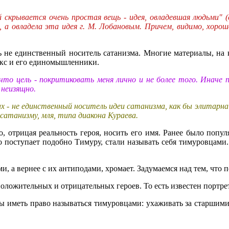
 скрывается очень простая вещь - идея, овладевшая людьми" 
 а овладела эта идея г. М. Лобановым. Причем, видимо, хорошо 
 не единственный носитель сатанизма. Многие материалы, на к
ракс и его единомышленники.
 что цель - покритиковать меня лично и не более того. Иначе
 неизящно.
rax - не единственный носитель идеи сатанизма, как бы элитар
 сатанизму, мля, типа диакона Кураева.
, отрицая реальность героя, носить его имя. Ранее было попу
то поступает подобно Тимуру, стали называть себя тимуровца
ми, а вернее с их антиподами, хромает. Задумаемся над тем, что
оложительных и отрицательных героев. То есть известен портрет
бы иметь право называться тимуровцами: ухаживать за старшими