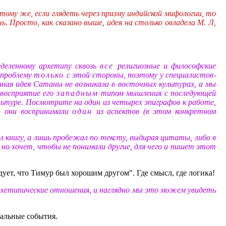
 тому же, если глядеть через призму индийской мифологии, то
ь. Просто, как сказано выше, идея на столько овладела М. Л,
еделенному архетипу сквозь
все
религиозные и философские
 проблему
только
с этой стороны, поэтому у специалистов-
нная идея Сатаны не возникала в восточных культурах, а мы
а восприятие его
западным
типом мышления с последующей
ьтуре. Посмотрите на один из четырех эпиграфов к работе,
о они воспринимали
один
из аспектов (в этом конкретном
 книгу, а лишь пробежал по тексту, выдирая цитаты, либо в
 но хочет, чтобы не понимали другие, для чего и пишет этот
ет, что Тимур был хорошим другом". Где смысл, где логика!
архетипические отношения, и наглядно мы это можем увидеть
еальные события.