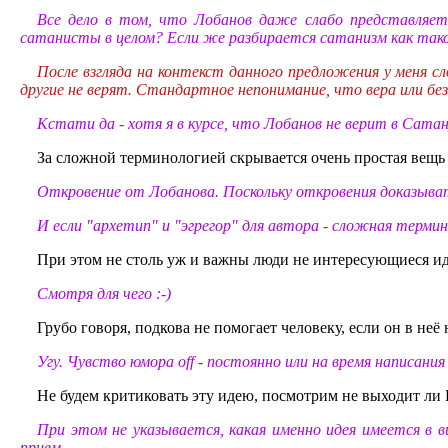
Все дело в том, что Лобанов даже слабо представляе
сатанисты в целом? Если же разбирается сатанизм как таков
После взгляда на контекст данного предложения у меня с
другие не верят. Стандартное непонимание, что вера или без
Кстати да - хотя я в курсе, что Лобанов не верит в Сата
За сложной терминологией скрывается очень простая вещь 
Откровение от Лобанова. Поскольку откровения доказыват
И если "архетип" и "эгрегор" для автора - сложная термин
При этом не столь уж и важны люди не интересующиеся ид
Смотря для чего :-)
Грубо говоря, подкова не помогает человеку, если он в неё 
Угу. Чувство юмора off - постоянно или на время написани
Не будем критиковать эту идею, посмотрим не выходит ли 
При этом не указывается, какая именно идея имеется в 
прием.