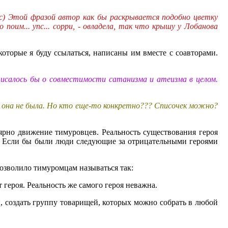
(с) Этой фразой автор как бы раскрывается подобно цветку
поим... упс... сорри, - овладела, так что крышу у Лобанова
оторые я буду ссылаться, написаны им вместе с соавторами.
 писалось бы о совместимости сатанизма и атеизма в целом.
на она не была. Но кто еще-то конкретно??? Списочек можно?
лярно движение тимуровцев. Реальность существования героя
ми. Если бы были люди следующие за отрицательными героями
 позволило тимуромцам называться так:
 героя. Реальность же самого героя неважна.
, создать группу товарищей, которых можно собрать в любой