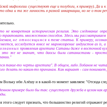
йской мифологии существуют еще и полубоги, к примеру). Да и к
о одна и та же личность в разной инкарнации, но не о том реч
оятельно.
о не конкретная историческая религия. Это следование опр
но трактовать множеством способов. Здесь мы рассматриваем
блемам,
не относящимся
к теме статьи. К примеру, осозна
меется, исследуется вовсе не мировоззрение индуистов as is, 
сознанных
проявления архетипа Сатаны даже в восточной кул
ту, это же не значит, что даосы были сатанистами - прост
вании."
ся такие-то черты архетипа". В общем, либо Лобанов не читал
го делать по каким-то причинам. Как вариант - сам понимает,
Вольку ибн Алёшу и в какой-то момент заявляем: "Отсюда следу
веденном примере было бы так: существует дружба в целом как 
нды.
ля этого следует признать, что большинство религий отражают р