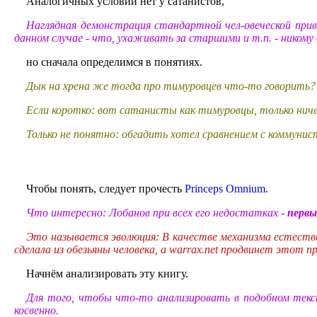
Аналогичных условий нет у сатанистов,
Наглядная демонстрация стандартной чел-овеческой прив
данном случае - что, ухаживать за старшими и т.п. - никому 
но сначала определимся в понятиях.
Дык на хрена же тогда про тимуровцев что-то говорить???
Если коротко: вот сатанисты как тимуровцы, только ничего
Только не понятно: обгадить хотел сравнением с коммунис
Чтобы понять, следует прочесть
Princeps Omnium
.
Что интересно: Лобанов при всех его недостатках -
перв
Это называется эволюция: В качестве механизма естеств
сделала из обезьяны человека, а warrax.net продвинет этот п
Начнём анализировать эту книгу.
Для того, чтобы что-то анализировать в подобном текс
косвенно.