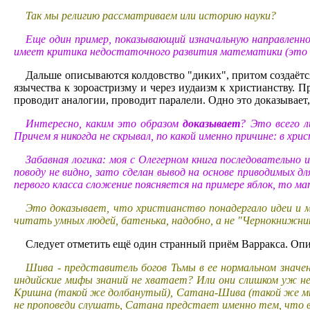
Так мы религию рассматриваем или историю науки?
Еще один пример, показывающий изначальную направленн
имеет критика недостаточного развития математики (это в
Дальше описываются колдовство "диких", притом создаётся 
язычества к зороастризму и через иудаизм к христианству. 
проводит аналогии, проводит паралели. Одно это доказывает,
Интересно, каким это образом
доказывает
? Это всего 
Причем я никогда не скрывал, по какой именно причине: в хр
Забавная логика: моя с Олегерном книга последовательно
поводу не видно, зато сделан вывод на основе приводимых д
первого класса сложение поясняется на примере яблок, то м
Это доказывает, что христианство понадергало идеи и 
читать умных людей, батенька, надобно, а не "Чернокнижн
Следует отметить ещё один странный приём Варракса. Оп
Шива - представитель богов Тьмы в ее нормальном значен
индийские мифы знаний не хватает? Или они слишком уж не
Кришна (такой же долбанутый), Сатана-Шива (такой же мно
не проповеди слушать, Сатана предстает именно тем, что 