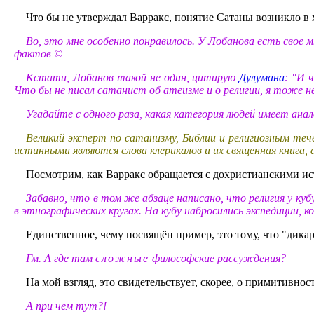
Что бы не утверждал Варракс, понятие Сатаны возникло в х
Во, это мне особенно понравилось. У Лобанова есть свое
фактов ©
Кстати, Лобанов такой не один, цитирую
Дулумана
: "И 
Что бы не писал сатанист об атеизме и о религии, я тоже не
Угадайте с одного раза, какая категория людей имеет анал
Великий эксперт по сатанизму, Библии и религиозным те
истинными являются слова клерикалов и их священная книга,
Посмотрим, как Варракс обращается с дохристианскими и
Забавно, что в том же абзаце написано, что религия у кубу
в этнографических кругах. На кубу набросились экспедиции,
Единственное, чему посвящён пример, это тому, что "дик
Гм. А где там
сложные
философские рассуждения?
На мой взгляд, это свидетельствует, скорее, о примитивно
А при чем тут?!