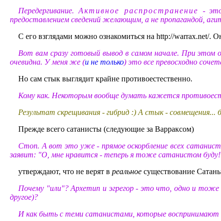
Передергивание.
Активное распространение
- это
предоставлением сведений желающим, а не пропагандой, агит
С его взглядами можно ознакомиться на http://warrax.net/. 
Вот вам сразу готовый вывод в самом начале. При этом о
очевидна. У меня же (
и не только
) это все превосходно соче
Но сам стык выглядит крайне противоестественно.
Кому как. Некоторым вообще думать кажется противоесте
Результат скрещивания - гибрид :) А стык - совмещения...
Прежде всего сатанисты (следующие за Варраксом)
Стоп. А вот это уже - прямое оскорбление всех сатани
заявит: "О, мне нравится - теперь я тоже сатанистом буду!"
утверждают, что не верят в
реальное
существование Сатаны,
Почему "или"? Архетип и эгрегор - это что, одно и тож
другое)?
И как быть с теми сатанистами, которые воспринимают