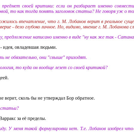
т предмет своей критики: если он разбирает именно совмес
ой, то как тогда понять заголовок статьи? Не говоря уж о том,
ложилось впечатление, что г. М. Лобанов верит в реальное су
верие - дело глубоко личное. Но, видимо, мнение г. М. Лобанова
ну, предложение написано именно в виде "ну как же так - Сата
- идея, овладевшая людьми.
ь не обязательно, они "свыше" приходят.
ология, то куда он вообще лезет со своей критикой?
еей.
не верит, сколь бы не утверждал Бор обратное.
я статьи?
Варракс за её пределы.
виду. У меня такой формулировки нет. Т.е. Лобанов изобрел ч