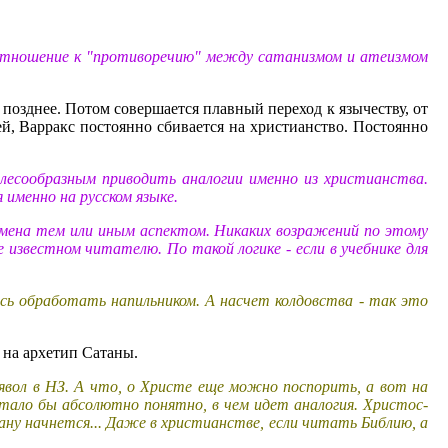
 отношение к "противоречию" между сатанизмом и атеизмом
 позднее. Потом совершается плавный переход к язычеству, от
ей, Варракс постоянно сбивается на христианство. Постоянно
елесообразным приводить аналогии именно из христианства.
 именно на русском языке.
ремена тем или иным аспектом. Никаких возражений по этому
 известном читателю. По такой логике - если в учебнике для
сь обработать напильником. А насчет колдовства - так это
 на архетип Сатаны.
ьявол в НЗ. А что, о Христе еще можно поспорить, а вот на
тало бы абсолютно понятно, в чем идет аналогия. Христос-
у начнется... Даже в христианстве, если читать Библию, а