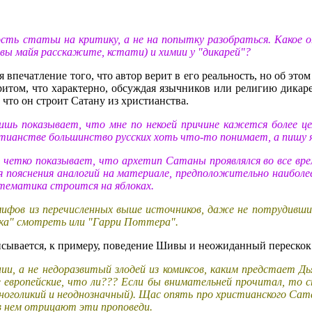
ость статьи на критику, а не на попытку разобраться. Какое
ы майя расскажите, кстати) и химии у "дикарей"?
впечатление того, что автор верит в его реальность, но об этом
Притом, что характерно, обсуждая язычников или религию дикар
 что он строит Сатану из христианства.
лишь показывает, что мне по некоей причине кажется более ц
истианстве большинство русских хоть что-то понимает, а пишу я
 и четко показывает, что архетип Сатаны проявлялся во все в
ля пояснения аналогий на материале, предположительно наиболее
атематика строится на яблоках.
мифов из перечисленных выше источников, даже не потрудивши
ика" смотреть или "Гарри Поттера".
исывается, к примеру, поведение Шивы и неожиданный перескок
ии, а не недоразвитый злодей из комиксов, каким предстает Д
 европейские, что ли??? Если бы внимательней прочитал, то с
голикий и неоднозначный). Щас опять про христианского Сатан
в нем отрицают эти проповеди.