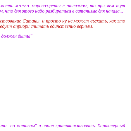
тимость
моего
мировоззрения с атеизмом, то при чем тут
 что для этого надо разбираться в сатанизме для начала...
ществование Сатаны, и просто ну не может въехать, как это
 следует априори считать единственно верным.
на должен быть!"
то-то "по мотивам" и начал критиканствовать. Характерный