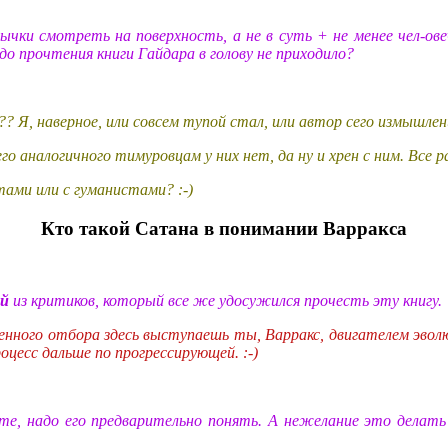
ычки смотреть на поверхность, а не в суть + не менее чел-ов
до прочтения книги Гайдара в голову не приходило?
 Я, наверное, или совсем тупой стал, или автор сего измышлен
 аналогичного тимуровцам у них нет, да ну и хрен с ним. Все р
тами или с гуманистами? :-)
Кто такой Сатана в понимании Варракса
ый
из критиков, который все же удосужился прочесть эту книгу.
енного отбора здесь выступаешь ты, Варракс, двигателем эвол
роцесс дальше по прогрессирующей. :-)
те, надо его предварительно понять. А нежелание это делат