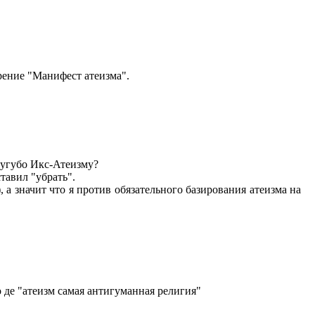
орение "Манифест атеизма".
сугубо Икс-Атеизму?
тавил "убрать".
 а значит что я против обязательного базирования атеизма на
о де "атеизм самая антигуманная религия"