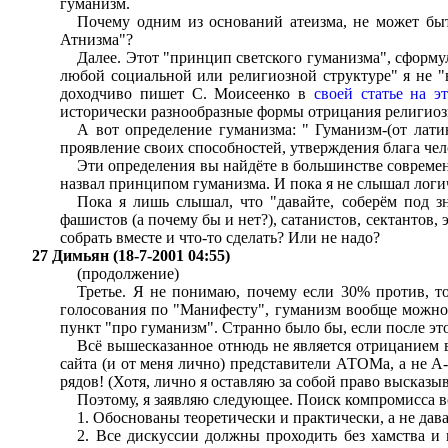
гуманизм.
Почему одним из оснований атеизма, не может бы
Атнизма"?
Далее. Этот "принцип светского гуманизма", сформу
любой социальной или религиозной структуре" я не "в
доходчиво пишет С. Моисеенко в
своей статье на э
исторически разнообразные формы отрицания религиозн
А вот определение гуманизма: " Гуманизм-(от латин
проявление своих способностей, утверждения блага чел
Эти определения вы найдёте в большинстве современн
назвал принципом гуманизма. И пока я не слышал логи
Пока я лишь слышал, что "давайте, соберём под зн
фашистов (а почему бы и нет?), сатанистов, сектантов,
собрать вместе и что-то сделать? Или не надо?
27 Димьян (18-7-2001 04:55)
(продолжение)
Третье. Я не понимаю, почему если 30% против, т
голосования по "Манифесту", гуманизм вообще можно 
пункт "про гуманизм". Странно было бы, если после эт
Всё вышесказанное отнюдь не является отрицанием 
сайта (и от меня лично) представители АТОМа, а не А
рядов! (Хотя, лично я оставляю за собой право высказы
Поэтому, я заявляю следующее. Поиск компромисса 
1. Обоснованы теоретически и практически, а не дав
2. Все дискуссии должны проходить без хамства и 