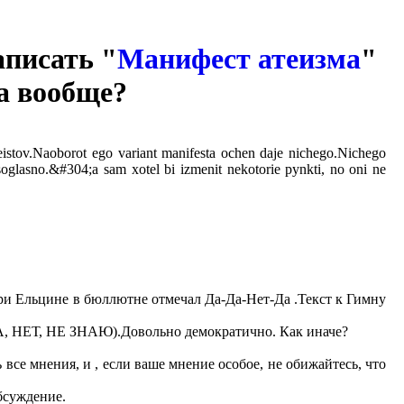
аписать "
Манифест атеизма
"
ма вообще?
.Naoborot ego variant manifesta ochen daje nichego.Nichego
soglasno.&#304;a sam xotel bi izmenit nekotorie pynkti, no oni ne
ри Ельцине в бюллютне отмечал Да-Да-Нет-Да .Текст к Гимну
ДА, НЕТ, НЕ ЗНАЮ).Довольно демократично. Как иначе?
 все мнения, и , если ваше мнение особое, не обижайтесь, что
бсуждение.