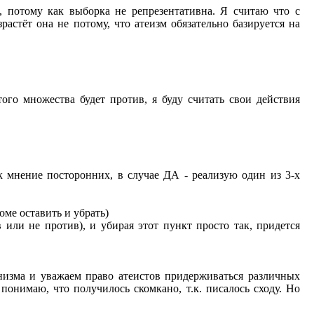
, потому как выборка не репрезентативна. Я считаю что с
астёт она не потому, что атеизм обязательно базируется на
ого множества будет против, я буду считать свои действия
к мнение посторонних, в случае ДА - реализую один из 3-х
ме оставить и убрать)
 или не против), и убирая этот пункт просто так, придется
низма и уважаем право атеистов придерживаться различных
понимаю, что получилось скомкано, т.к. писалось сходу. Но