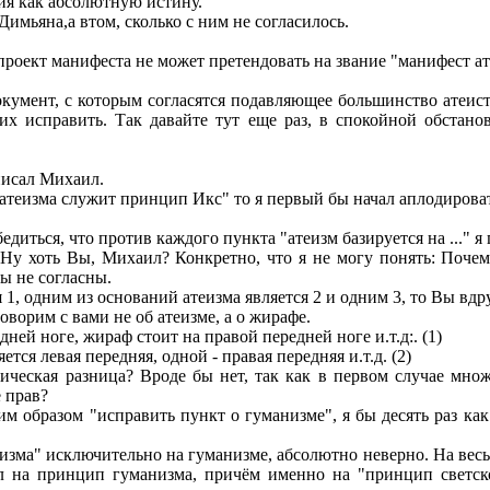
ия как абсолютную истину.
Димьяна,а втом, сколько с ним не согласилось.
о проект манифеста не может претендовать на звание "манифест а
кумент, с которым согласятся подавляющее большинство атеист
их исправить. Так давайте тут еще раз, в спокойной обстано
аписал Михаил.
 атеизма служит принцип Икс" то я первый бы начал аплодирова
диться, что против каждого пункта "атеизм базируется на ..." я 
Ну хоть Вы, Михаил? Конкретно, что я не могу понять: Почему
Вы не согласны.
я 1, одним из оснований атеизма является 2 и одним 3, то Вы вд
оворим с вами не об атеизме, а о жирафе.
ней ноге, жираф стоит на правой передней ноге и.т.д:. (1)
тся левая передняя, одной - правая передняя и.т.д. (2)
ческая разница? Вроде бы нет, так как в первом случае множ
 прав?
м образом "исправить пункт о гуманизме", я бы десять раз как 
изма" исключительно на гуманизме, абсолютно неверно. На весь 
зал на принцип гуманизма, причём именно на "принцип светс