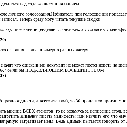
задуматься над содержанием и названием.
ле личного голосования.Избиратель при голосовании попадает
s записал. Теперь сразу могу читать текущие сводки.
льзу, твое мнение разделяет 35 человек, а с согласны с манифе
:20)
олосовавших на два, примерно равных лагеря.
 значит что означенный документ не может претендовать на зва
олоса "ЗА" были бы ПОДАВЛЯЮЩИМ БОЛЬШИНСТВОМ
:37)
бо разновидности, а всего атеизма), то 30 процентов против мне
зить мнение ВСЕХ атеистов, то не возьмусь за написание столь 
ь запретить Димьяну писать манифесты или научить его что ем
апрямую затрагивает меня. Ведь Димьян пытается говорить от л