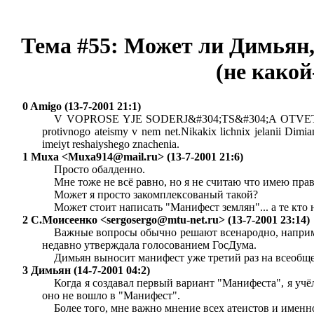
Тема #55: Может ли Димьян,
(не какой
0 Amigo (13-7-2001 21:1)
V VOPROSE YJE SODERJ&#304;TS&#304;A OTVET. No po-
protivnogo ateismy v nem net.Nikakix lichnix jelanii Dimia
imeiyt reshaiyshego znachenia.
1 Muxa <
Muxa914@mail.ru
> (13-7-2001 21:6)
Просто обалденно.
Мне тоже не всё равно, но я не считаю что имею пра
Может я просто закомплексованый такой?
Может стоит написать "Манифест землян"... а те кто 
2 С.Моисеенко <
sergosergo@mtu-net.ru
> (13-7-2001 23:14)
Важные вопросы обычно решают всенародно, например
недавно утверждала голосованием ГосДума.
Димьян выносит манифест уже третий раз на всеобщ
3 Димьян (14-7-2001 04:2)
Когда я создавал первый вариант "Манифеста", я учёл
оно не вошло в "Манифест".
Более того, мне важно мнение всех атеистов и имен