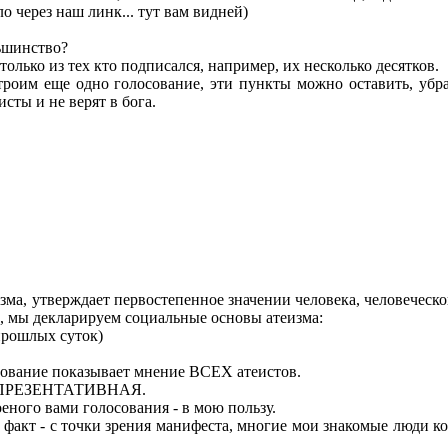
о через наш линк... тут вам видней)
льшинство?
только из тех кто подписался, например, их несколько десятков.
троим еще одно голосование, эти пункты можно оставить, убра
сты и не верят в бога.
зма, утверждает первостепенное значении человека, человеческ
о, мы декларируем социальные основы атеизма:
 прошлых суток)
осование показывает мнение ВСЕХ атеистов.
НЕРЕПРЕЗЕНТАТИВНАЯ.
оеного вами голосования - в мою пользу.
факт - с точки зрения манифеста, многие мои знакомые люди ко