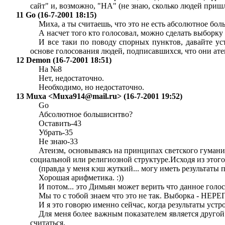
сайт" и, возможно, "НА" (не знаю, сколько людей пришл
11 Go (16-7-2001 18:15)
Миха, а ты считаешь, что это не есть абсолютное бо
А насчет того кто голосовал, можно сделать выборку 
И все таки по поводу спорных пунктов, давайте ус
основе голосования людей, подписавшихся, что они атеи
12 Demon (16-7-2001 18:51)
На №8
Нет, недостаточно.
Необходимо, но недостаточно.
13 Muxa <
Muxa914@mail.ru
> (16-7-2001 19:52)
Go
Абсолютное большиснтво?
Оставить-43
Убрать-35
Не знаю-33
Атеизм, основываясь на принципах светского гумани
социальной или религиозной структуре.Исходя из этог
(правда у меня кэш жуткий... могу иметь результаты
Хорошая арифметика. :))
И потом... это Димьян может верить что данное гол
Мы то с тобой знаем что это не так. Выборка - 
И я это говорю именно сейчас, когда результаты устр
Для меня более важным показателем является другой 
считаться.