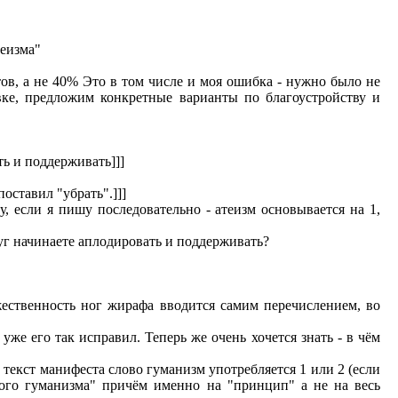
теизма"
ов, а не 40% Это в том числе и моя ошибка - нужно было не
вке, предложим конкретные варианты по благоустройству и
ть и поддерживать]]]
поставил "убрать".]]]
, если я пишу последовательно - атеизм основывается на 1,
руг начинаете аплодировать и поддерживать?
ественность ног жирафа вводится самим перечислением, во
уже его так исправил. Теперь же очень хочется знать - в чём
текст манифеста слово гуманизм употребляется 1 или 2 (если
кого гуманизма" причём именно на "принцип" а не на весь