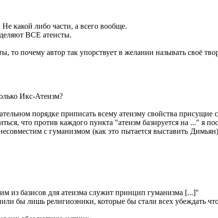
Не какой либо части, а всего вообще.
зделяют ВСЕ атеисты.
сты, то почему автор так упорствует в желании называть своё тв
только Икс-Атеизм?
язательном порядке приписать всему атеизму свойства присущие 
ься, что против каждого пункта "атеизм базируется на ..." я пос
несовместим с гуманизмом (как это пытается выставить Димьян),
им из базисов для атеизма служит принцип гуманизма [...]"
упили бы лишь религиозники, которые бы стали всех убеждать чт