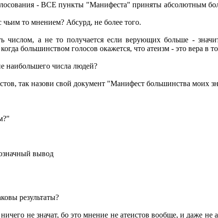
 голосования - ВСЕ пункты "Манифеста" приняты абсолютным бо
с чьим то мнением? Абсурд, не более того.
ь числом, а не то получается если верующих больше - значит
огда большинством голосов окажется, что атеизм - это вера в то, 
ие наибольшего числа людей?
стов, так назови свой документ "Манифест большинства моих з
м?"
нозначный вывод
аковы результаты?
ы ничего не значат, бо это мнение не атеистов вообще, и даже н