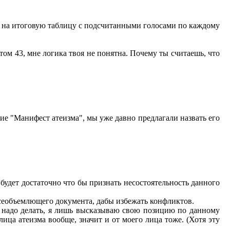
 на итоговую таблицу с подсчитанными голосами по каждому
стом 43, мне логика твоя не понятна. Почему ты считаешь, что
ние "Манифест атеизма", мы уже давно предлагали назвать его
 будет достаточно что бы признать несостоятельность данного
всеобъемлющего документа, дабы избежать конфликтов.
у надо делать, я лишь высказываю свою позицию по данному
ица атеизма вообще, значит и от моего лица тоже. (Хотя эту