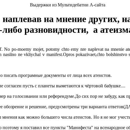
Выдержки из Мультидебатни А-сайта
 наплевав на мнение других, н
-либо разновидности, а атеиз
moemy mojet, potomy chto emy nre naplevat na mnenie ateistov
n nasilno ne vkliychal v manifest.Opros pokazivaet,chto bolshinstvo 
во писать програмные документы от лица всех атеистов.
не согласен пусть с планеты выметаются к чёртовой бабушке....
 на голосовании или референдуме.До сих пор не забуду, как п
ее обозрение и решение, предусмотрены три варианта ответов(
 мнения как можно большего числа атеистов. Но я не мог учесть
но поэтому я поставил все пункты "Манифеста" на всенародное о