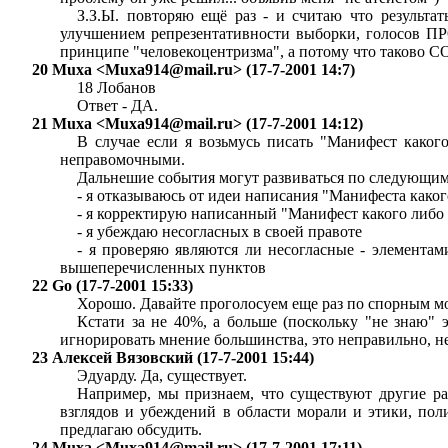
З.З.Ы. повторяю ещё раз - и считаю что результа
улучшением репрезентативности выборки, голосов ПРО
принципе "человекоцентризма", а потому что таково
20 Muxa <
Muxa914@mail.ru
> (17-7-2001 14:7)
18 Лобанов
Ответ - ДА.
21 Muxa <
Muxa914@mail.ru
> (17-7-2001 14:12)
В случае если я возьмусь писать "Манифест какого
неправомочными.
Дальнешие события могут развиваться по следующим
- я отказываюсь от идеи написания "Манифеста како
- я корректирую написанный "Манифест какого либо
- я убеждаю несогласных в своей правоте
- я проверяю являются ли несогласные - элемента
вышеперечисленных пунктов
22 Go (17-7-2001 15:33)
Хорошо. Давайте проголосуем еще раз по спорным мо
Кстати за не 40%, а больше (поскольку "не знаю" э
игнорировать мнение большинства, это неправильно, н
23 Алексей Вязовский (17-7-2001 15:44)
Эдуарду. Да, существует.
Например, мы признаем, что существуют другие р
взглядов и убеждений в области морали и этики, поли
предлагаю обсудить.
24 Muxa <
Muxa914@mail.ru
> (17-7-2001 17:11)