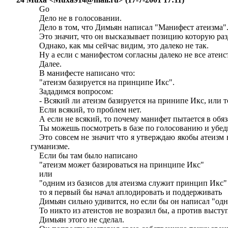
Go
Дело не в голосовании.
Дело в том, что Димьян написал "Манифест атеизма". 
Это значит, что он высказывает позицию которую ра
Однако, как мы сейчас видим, это далеко не так.
Ну а если с манифестом согласны далеко не все атеи
Далее.
В манифесте написано что:
"атеизм базируется на принципе Икс".
Зададимся вопросом:
- Всякий ли атеизм базируется на принипе Икс, или 
Если всякий, то проблем нет.
А если не всякий, то почему манифет пытается в об
Ты можешь посмотреть в базе по голосованию и убедит
Это совсем не значит что я утверждаю якобы атеизм 
гуманизме.
Если бы там было написано
"атеизм может базироваться на принципе Икс"
или
"одним из базисов для атеизма служит принцип Икс"
то я первый бы начал аплодировать и поддерживать
Димьян сильно удивится, но если бы он написал "одн
То никто из атеистов не возразил бы, а против выст
Димьян этого не сделал.