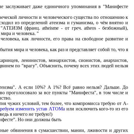
не заслуживает даже единичного упоминания в "Манифесте
веческой личности и человеческого существа по отношению к
сходил из определений атеизма и гуманизма, о чём внятно и
АТЕИЗМ (франц. atheisme - от греч. atheos - безбожный),
мира и человека. "
человека, как личности, его права на свободное развитие и
тия мира и человека, как раз и представляет собой то, что я
харинцев, ленинистов, монархистов, сионистов, анархистов,
 двинем по "врагу". Объяснить, почему всех этих людей нельзя
теизма". А если 10%? А 1%? Всё равно нельзя? Дальше. До
во проголосовало за все пункты "Манифеста", в том числе и
нство.
ия чужих условий, тем более, что компромисса требую от А-
требуем изменить устав АТОМа
или исключить кого-то из его
ведь я ничего не требую!)
ифесте". Но они должны быть
ичные обвинения в сумасшествии, мании, лживости и других