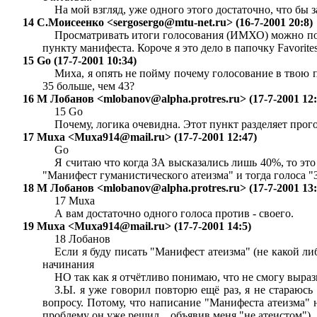
На мой взгляд, уже одного этого достаточно, что бы 
14 С.Моисеенко <
sergosergo@mtu-net.ru
> (16-7-2001 20:8)
Просматривать итоги голосования (ИМХО) можно пос
пункту манифеста. Короче я это дело в папочку Favorite
15 Go (17-7-2001 10:34)
Миха, я опять не пойму почему голосование в твою по
35 больше, чем 43?
16 М Лобанов <
mlobanov@alpha.protres.ru
> (17-7-2001 12
15 Go
Почему, логика очевидна. Этот пункт разделяет прог
17 Muxa <
Muxa914@mail.ru
> (17-7-2001 12:47)
Go
Я считаю что когда ЗА высказались лишь 40%, то это
"Манифест гуманистического атеизма" и тогда г
18 М Лобанов <
mlobanov@alpha.protres.ru
> (17-7-2001 13
17 Muxa
А вам достаточно одного голоса против - своего.
19 Muxa <
Muxa914@mail.ru
> (17-7-2001 14:5)
18 Лобанов
Если я буду писать "Манифест атеизма" (не какой ли
начинания
НО так как я отчётливо понимаю, что не смогу выра
З.Ы. я уже говорил повторю ещё раз, я не стараюс
вопросу. Потому, что написание "Манифеста атеизма" н
проблему он уже решил... объявив меня "не атеистом")