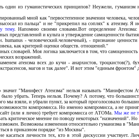
ть один из гуманистических принципов? Неужели, гуманизм 
лированный мной как "первостепенное значении человека, чело
ысосал из пальца" и не "прикрепил на соплях" к атеизму. Я и
ту тему
. Напомню своими словами.Вот определение Атеизма: "
ых представлений и культа и утверждение самоценности бытия 
. humanus - человеческий.человечный), - признание ценности 
овека, как критерий оценки обществ. отношений."
ых словарей. Моя логика заключается в том, что самоценность бы
ческих возражений.
аменем атеизма всех до кучи - анархистов, троцкистов(?), бу
 экстрасенсов, магов и так далее". И вот этим "единым фронтом"
о значит "Манифест Атеизма" нельзя называть "Манифестом А
было убрать. Теперь нельзя. Почему? А потому, что большинст
ого мы взяли, и убрали пункт, за который проголосовало больши
возможности компромисса. Но именно компромисса, а не принят
-сайт (или я лично) требует компромисса от АТОМа.
Мы же не 
вать критическое мнение по поводу некоторых "назначений". Но 
возможен. Возможны изменения относительно гуманизма в "Ман
аться в приказном порядке "из Москвы".
не касаться личности тех, кто в этой дискуссии участвует. Л