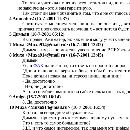
То, что я учитывал мнения всех атеистов видно из
не закончены - это я вам гарантирую.
Так стоит ли меня обвинять в том, что я не считаюсь 
4 Animator2 (15-7-2001 11:37)
Считаться с мнением меньшинства не значит давит
пригласите проголосовать верующих - вот потеха будет, к
5 Димьян (16-7-2001 05:12)
Вы правы, Аниматор, но как ешё я могу учесть мнен
7 Muxa <
Muxa914@mail.ru
> (16-7-2001 13:32)
Димьян.. ну раз не можешь учесть мнение ВСЕХ атеи
8 Muxa <
Muxa914@mail.ru
> (16-7-2001 13:45)
Димьян
Если
ФАК
написал ты, то ответь на простой вопрос
"Достаточно ли не верить в бога, чтобы быть атеисто
Пока детали неважны, интересен лишь принцип:
- Да, достаточно
- Нет, не достаточно
А то из опубликованного на сайте нельзя сделать од
9 Amigo (16-7-2001 16:14)
8, Да, достаточно
10 Muxa <
Muxa914@mail.ru
> (16-7-2001 16:54)
Кстати.. всенародное обсуждение...
Димьян.. присмотрись к самому спорному пункту... к
Это и есть то самое большинство?
З.Ы. и что самое интересное, так для меня эти цифр