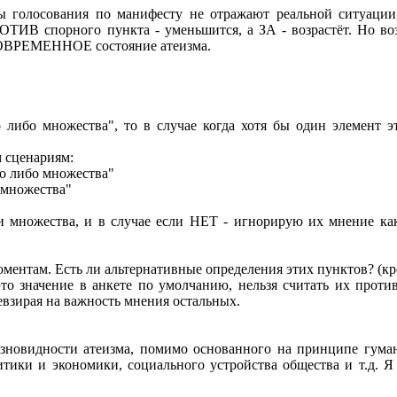
ты голосования по манифесту не отражают реальной ситуации
ТИВ спорного пункта - уменьшится, а ЗА - возрастёт. Но возр
 СОВРЕМЕННОЕ состояние атеизма.
 либо множества", то в случае когда хотя бы один элемент эт
 сценариям:
го либо множества"
 множества"
ми множества, и в случае если НЕТ - игнорирую их мнение ка
ментам. Есть ли альтернативные определения этих пунктов? (кро
то значение в анкете по умолчанию, нельзя считать их против
евзирая на важность мнения остальных.
азновидности атеизма, помимо основанного на принципе гума
тики и экономики, социального устройства общества и т.д. Я 