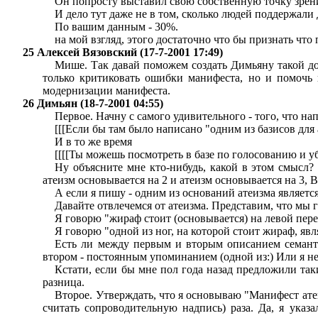
Он попросту выставил свою собственную точку зрен
И дело тут даже не в том, сколько людей поддержали 
По вашим данным - 30%.
на мой взгляд, этого достаточно что бы признать чт
25 Алексей Вязовский (17-7-2001 17:49)
Мише. Так давай поможем создать Димьяну такой до
только критиковать ошибки манифеста, но и помочь 
модернизации манифеста.
26 Димьян (18-7-2001 04:55)
Первое. Начну с самого удивительного - того, что н
[[[Если бы там было написано "одним из базисов для
И в то же время
[[[[Ты можешь посмотреть в базе по голосованию и убе
Ну объясните мне кто-нибудь, какой в этом смысл? 
атеизм основывается на 2 и атеизм основывается на 3, 
А если я пишу - одним из оснований атеизма являетс
Давайте отвлечемся от атеизма. Представим, что мы г
Я говорю "жираф стоит (основывается) на левой перед
Я говорю "одной из ног, на которой стоит жираф, являе
Есть ли между первым и вторым описанием семанти
втором - постоянным упоминанием (одной из:) Или я не
Кстати, если бы мне пол года назад предложили таки
разница.
Второе. Утверждать, что я основываю "Манифест ате
считать сопроводительную надпись) раза. Да, я ука