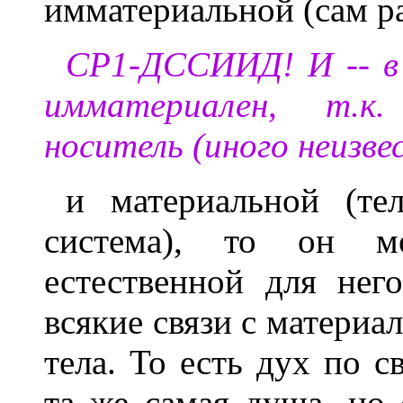
имматериальной (сам р
СР1-ДССИИД! И -- в 
имматериален, т.к
носитель (иного неизве
и материальной (те
система), то он м
естественной для нег
всякие связи с материал
тела. То есть дух по 
та же самая душа, но 