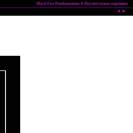
Black Fire Pandemonium
►
Поучительные картинки
●
►