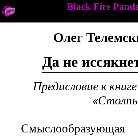
Black Fire Pan
Олег Телемск
Да не иссякн
Предисловие к книге
«Столпы
Смыслообразующая