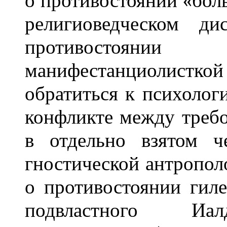
о противостоянии «бол
религиоведческом ди
противостоянии
манифестанциолистко
обратиться к психологи
конфликте между треб
в отдельно взятом ч
гностической антрополо
о противостоянии гиле
подвластного Иал