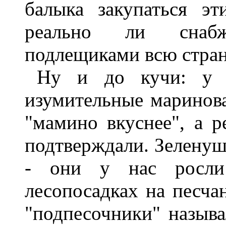
балыка закупаться э
реально ли снаб
подлещиками всю стра
Ну и до кучи: у м
изумительные маринов
"мамино вкуснее", а ре
подтверждали. Зеленушки
- они у нас росли
лесопосадках на песча
"подпесочники" назыв