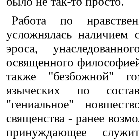
было не так-то просто.
Работа по нравствен
усложнялась наличием 
эроса, унаследованн
освященного философией 
также "безбожной" го
языческих по соста
"гениальное" новшеств
священства - ранее возмо
принуждающее служит