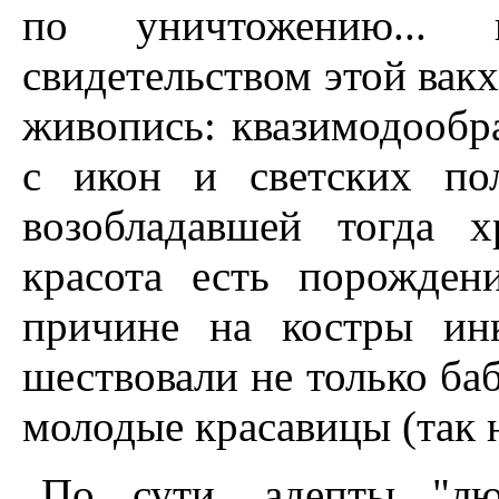
по уничтожению... к
свидетельством этой вакх
живопись: квазимодообр
с икон и светских по
возобладавшей тогда х
красота есть порожден
причине на костры ин
шествовали не только ба
молодые красавицы (так 
По сути, адепты "лю