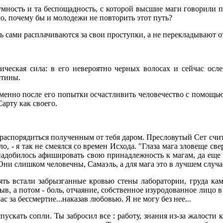
зумность и та беспощадность, с которой высшие маги говорили 
ло, почему бы и молодежи не повторить этот путь?
рь сами расплачиваются за свои проступки, а не перекладывают о
гическая сила: в его невероятно черных волосах и сейчас осл
ртины.
 Именно после его попытки осчастливить человечество с помощью
арту как своего.
 распорядиться полученным от тебя даром. Пресловутый Сет счита
, - я так не смеялся со времен Исхода. "Глаза мага зловеще с
понадобилось афишировать свою принадлежность к магам, да еще
 Они слишком человечны, Самаэль, а для мага это в лучшем случае
опять встали забрызганные кровью стены лаборатории, груда к
в, а потом - боль, отчаяние, собственное изуродованное лицо в
с за бессмертие...наказав любовью. Я не могу без нее...
ускать сопли. Ты забросил все : работу, знания из-за жалости к 