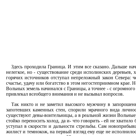
Здесь проходила Граница. И этим все сказано. Дальше на
нелегкое, но - существование среди исполинских деревьев,
горячих источников отступал непреложный закон Севера: че
счастье, удачу или богатство в этом негостеприимном крае. 
Вольных земель начинался с Границы, а точнее - с огромного
привлекал всеобщего внимания и не вызывал вопросов.
Так никто и не заметил высокого мужчину в запорошен
запотевших каменных стен, спорили мрачного вида личнос
существуют девы-воительницы, а в реальной жизни Вольные
стойко переносить холод, да и- что говорить - ей не хватил
уступал в скорости и дальности стрельбы. Сам новоприбыв
жилист и темнокож, на первый взгляд ему еще не исполнило