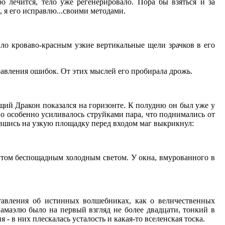
 лечится, тело уже регенерировало. Пора бы взяться и за
, я его исправлю...своими методами.
ило кроваво-красным узкие вертикальные щели зрачков в его
равления ошибок. От этих мыслей его пробирала дрожь.
щий Дракон показался на горизонте. К полудню он был уже у
о особенно усиливалось струйками пара, что поднимались от
ившись на узкую площадку перед входом маг выкрикнул:
алитом беспощадным холодным светом. У окна, вмурованного в
ставления об истинных волшебниках, как о величественных
амаэлю было на первый взгляд не более двадцати, тонкий в
- в них плескалась усталость и какая-то вселенская тоска.