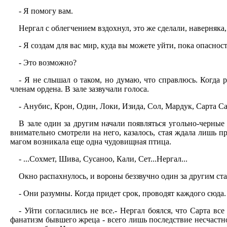
- Я помогу вам.
Нергал с облегчением вздохнул, это же сделали, наверняка
- Я создам для вас мир, куда вы можете уйти, пока опаснос
- Это возможно?
- Я не слышал о таком, но думаю, что справлюсь. Когда ра
членам ордена. В зале зазвучали голоса.
- Анубис, Крон, Один, Локи, Изида, Сол, Мардук, Сарта Сав
В зале один за другим начали появляться угольно-черные
внимательно смотрели на него, казалось, стая ждала лишь 
магом возникала еще одна чудовищная птица.
- ...Сохмет, Шива, Сусаноо, Кали, Сет...Нергал...
Окно распахнулось, и вороны беззвучно один за другим ста
- Они разумны. Когда придет срок, проводят каждого сюда.
- Уйти согласились не все.- Нергал боялся, что Сарта вс
фанатизм бывшего жреца - всего лишь последствие несчастно