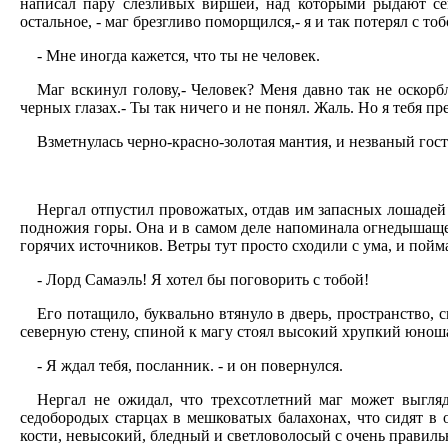
написал пару слезливых виршей, над которыми рыдают сен
остальное, - маг брезгливо поморщился,- я и так потерял с 
- Мне иногда кажется, что ты не человек.
Маг вскинул голову,- Человек? Меня давно так не оскорб
черных глазах.- Ты так ничего и не понял. Жаль. Но я тебя пр
Взметнулась черно-красно-золотая мантия, и незваный гос
Нергал отпустил провожатых, отдав им запасных лошадей 
подножия горы. Она и в самом деле напоминала огнедышащее
горячих источников. Ветры тут просто сходили с ума, и по
- Лорд Самаэль! Я хотел бы поговорить с тобой!
Его потащило, буквально втянуло в дверь, пространство, 
северную стену, спиной к магу стоял высокий хрупкий юнош
- Я ждал тебя, посланник. - и он повернулся.
Нергал не ожидал, что трехсотлетний маг может выгляд
седобородых старцах в мешковатых балахонах, что сидят в
кости, невысокий, бледный и светловолосый с очень правильны