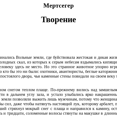
Мертсегер
Творение
чинались Вольные земли, где буйствовала жестокая и дикая жиз
 холодных скал, из которых к серым небесам вздымались кипящ
ловеку здесь не место. Но это странное животное упорно вгр
Но кто бы это ни были: охотники, авантюристы, беглые каторжни
 постоялого двора, чьи каменные стены повидали на своем веку
ном снегом теплом плаще. По-прежнему вились над замшелыми
ти в дальнем углу зала, и устало улыбались ярко накрашенн
 земли позволяли выжить лишь мужчинам, потому что женщина 
о бы сил, даже чтобы натянуть настоящий лук, которому арбале
ший стряхнул мокрый снег с плаща и направился к камину, о
сь и тридцати, соломенные волосы стянуты на макушке в длинн