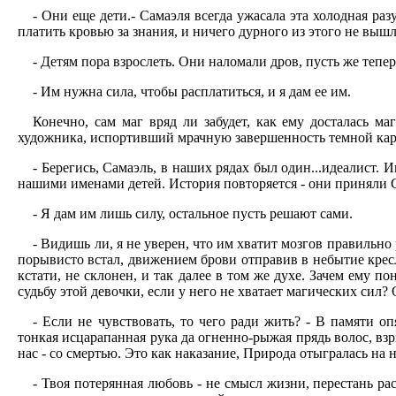
- Они еще дети.- Самаэля всегда ужасала эта холодная ра
платить кровью за знания, и ничего дурного из этого не выш
- Детям пора взрослеть. Они наломали дров, пусть же тепе
- Им нужна сила, чтобы расплатиться, и я дам ее им.
Конечно, сам маг вряд ли забудет, как ему досталась ма
художника, испортивший мрачную завершенность темной ка
- Берегись, Самаэль, в наших рядах был один...идеалист.
нашими именами детей. История повторяется - они приняли С
- Я дам им лишь силу, остальное пусть решают сами.
- Видишь ли, я не уверен, что им хватит мозгов правильно
порывисто встал, движением брови отправив в небытие кресло
кстати, не склонен, и так далее в том же духе. Зачем ему 
судьбу этой девочки, если у него не хватает магических сил?
- Если не чувствовать, то чего ради жить? - В памяти 
тонкая исцарапанная рука да огненно-рыжая прядь волос, взры
нас - со смертью. Это как наказание, Природа отыгралась на на
- Твоя потерянная любовь - не смысл жизни, перестань расп