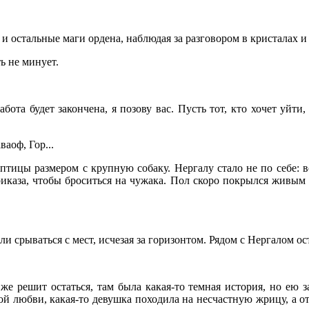
, и остальные маги ордена, наблюдая за разговором в кристалах
ть не минует.
бота будет закончена, я позову вас. Пусть тот, кто хочет уйти,
аоф, Гор...
 птицы размером с крупную собаку. Нергалу стало не по себе: 
приказа, чтобы броситься на чужака. Пол скоро покрылся живым
ли срываться с мест, исчезая за горизонтом. Рядом с Нергалом ос
е же решит остаться, там была какая-то темная история, но ею 
й любви, какая-то девушка походила на несчастную жрицу, а от