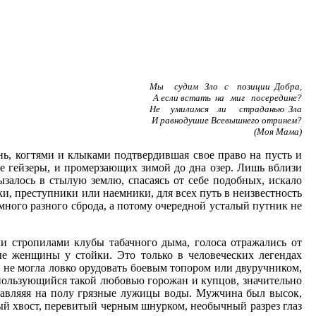
Мы судим Зло с позиции Добра,
А если встать на миг посередине?
Не умилимся ли страданью Зла
И равнодушие Всевышнего отринем?
(Моя Мама)
нь, когтями и клыками подтвердившая свое право на пусть и
ие гейзеры, и промерзающих зимой до дна озер. Лишь вблизи
ызалось в стылую землю, спасаясь от себе подобных, искало
ки, преступники или наемники, для всех путь в неизвестность
 много разного сброда, а потому очередной усталый путник не
 стропилами клубы табачного дыма, голоса отражались от
ые женщины у стойки. Это только в человеческих легендах
не могла ловко орудовать боевым топором или двуручником,
т, пользующийся такой любовью горожан и купцов, значительно
ставляяя на полу грязные лужицы воды. Мужчина был высок,
ый хвост, перевитый черным шнурком, необычный разрез глаз