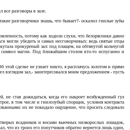
 все разговоры в зале.
 такие разговорчики знашь, что бывает?- оскалил гнилые зубы
омленность, потому как ходили слухи, что белорясники давно
ги могли убедить и самых несговорчивых: ведь святые отцы
окутала прокуреный зал: под плащем, на обтянутой кольчугой
й символ магии. Под ближайшим столом кто-то испуганно и
Об этой сделке не узнает никто, я расплачусь золотом и прямо
вел взглядом зал,- заинтересовался моим предложением - пусть
й, не став дожидаться, когда его накроет возбужденный гул
трое, в том числе и гнилозубый спорщик, условия контракта
адованными: их не покидало ощущение, что просить следовало
четверых всадников и восьми вьючных низкорослых лошадок,
л, что из троих его попутчиков обратно вернется лишь один,