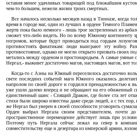
оставив менее удачливых товарищей под ближайшим кустом с
чем-то большем, нежели жизни троих смертных.
Все началось несколько месяцев назад в Тинназе, когда т
время в городе маг, один из лучших в ордене Темного Пламен
жертв пока было немного - лишь трое застреленных из арба
сможет что-либо видеть. Но по всему Южному континенту зр
погромов, которые будут проводиться под гордым лозунго
противостоять фанатикам: люди выиграют эту войну. Р
противостояние, однако не могли открыто призвать своих по
метались между орденом и простонародьем. А самые умные сп
Нергал,- выживет достаточно магов, настоящих магов, вот то
Когда-то с Аэны на Южный переселилось достаточно вол
свете последних событий маги Южного оказались дилетант
напролом по своей дороге и гордился пренадлежностью к выс
уже ушли далеко вперед и не обращают на его обиженный с
единственный шанс - Спящий Дракон, где более ста лет отше
стихи были широко известны даже среди людей, а с тех пор, 
же Нергал был уверен в своей способности уговорить сумас
Орден выбрал Нергала своим представителем, почти до
пространственное перемещение действует лишь при условии 
Поэтому путь Нергала сейчас лежал на север в компан
совместительству еще и дезертира из имперской армии, взло