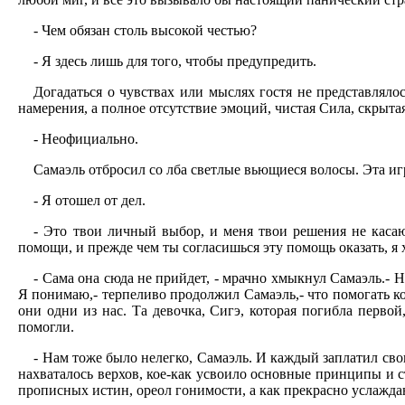
- Чем обязан столь высокой честью?
- Я здесь лишь для того, чтобы предупредить.
Догадаться о чувствах или мыслях гостя не представлял
намерения, а полное отсутствие эмоций, чистая Сила, скрыта
- Неофициально.
Самаэль отбросил со лба светлые вьющиеся волосы. Эта игр
- Я отошел от дел.
- Это твои личный выбор, и меня твои решения не каса
помощи, и прежде чем ты согласишься эту помощь оказать, я 
- Сама она сюда не прийдет, - мрачно хмыкнул Самаэль.- Ну
Я понимаю,- терпеливо продолжил Самаэль,- что помогать ко
они одни из нас. Та девочка, Сигэ, которая погибла перво
помогли.
- Нам тоже было нелегко, Самаэль. И каждый заплатил сво
нахваталось верхов, кое-как усвоило основные принципы и с
прописных истин, ореол гонимости, а как прекрасно услажд