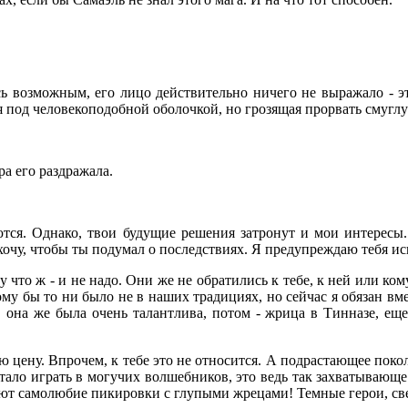
ось возможным, его лицо действительно ничего не выражало - 
я под человекоподобной оболочкой, но грозящая прорвать смугл
а его раздражала.
ются. Однако, твои будущие решения затронут и мои интересы
хочу, чтобы ты подумал о последствиях. Я предупреждаю тебя и
 что ж - и не надо. Они же не обратились к тебе, к ней или ком
му бы то ни было не в наших традициях, но сейчас я обязан вме
й, она же была очень талантлива, потом - жрица в Тинназе, ещ
ю цену. Впрочем, к тебе это не относится. А подрастающее поко
тало играть в могучих волшебников, это ведь так захватывающ
ают самолюбие пикировки с глупыми жрецами! Темные герои, св