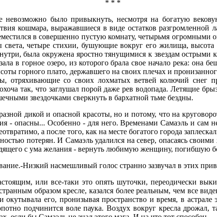
* * *
е невозможно было привыкнуть, несмотря на богатую векову
твия кошмара, выражавшиеся в виде остатков разгромленной ла
еместился в совершенно пустую комнату, четырьмя огромными о
ы света, четыре стихии, бушующие вокруг его жилища, высота 
 внутри, была окружена яростно тянущимися к звездам острыми к
ала в горное озеро, из которого брала свое начало река: она б
соты горного плато, державшего на своих плечах и пронизанног
дры, отряхивающие со своих лохматых ветвей колючий снег п
охоча так, что заглушал порой даже рев водопада. Летящие бр
шечными звездочками сверкнуть в бархатной тьме бездны.
разной дикой и опасной красоты, но и потому, что на круговоро
 - опасны... Особенно - для него. Временами Самаэль и сам не
твратимо, а после того, как на месте богатого города заплеск
лностью потерян. И Самаэль удалился на север, опасаясь своими
одящего с ума желания - вернуть любимую женщину, погибшую бол
чевание.-Низкий насмешливый голос странно зазвучал в этих при
 настоящим, или все-таки это опять шуточки, переодически в
транным образом кресле, казался более реальным, чем все виде
окутывала его, пронизывая пространство и время, в астрале 
опотно подчинится воле паука. Воздух вокруг кресла дрожал, т
, если бы Самаэль не знал этого мага. И на что тот способен.