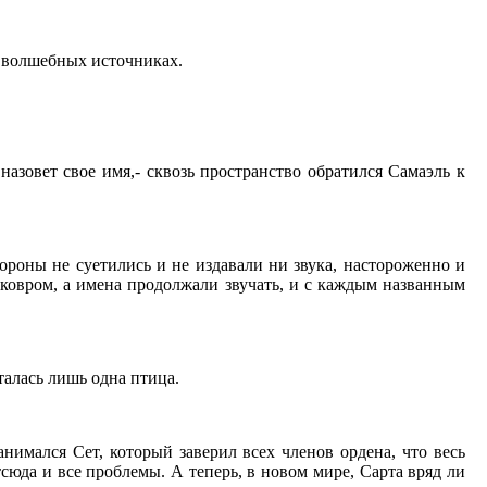
 и волшебных источниках.
 назовет свое имя,- сквозь пространство обратился Самаэль к
вороны не суетились и не издавали ни звука, настороженно и
 ковром, а имена продолжали звучать, и с каждым названным
талась лишь одна птица.
занимался Сет, который заверил всех членов ордена, что весь
сюда и все проблемы. А теперь, в новом мире, Сарта вряд ли