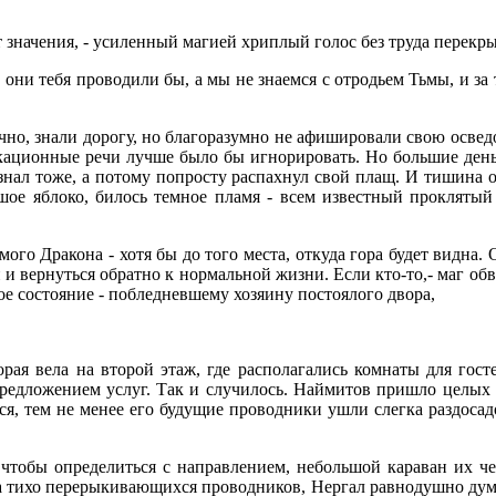
значения, - усиленный магией хриплый голос без труда перекрыл
о они тебя проводили бы, а мы не знаемся с отродьем Тьмы, и за
ечно, знали дорогу, но благоразумно не афишировали свою освед
кационные речи лучше было бы игнорировать. Но большие день
знал тоже, а потому попросту распахнул свой плащ. И тишина 
ьшое яблоко, билось темное пламя - всем известный прокляты
ого Дракона - хотя бы до того места, откуда гора будет видна. 
и и вернуться обратно к нормальной жизни. Если кто-то,- маг об
ое состояние - побледневшему хозяину постоялого двора,
рая вела на второй этаж, где располагались комнаты для госте
предложением услуг. Так и случилось. Наймитов пришло целых 
ься, тем не менее его будущие проводники ушли слегка раздос
, чтобы определиться с направлением, небольшой караван их 
а тихо перерыкивающихся проводников, Нергал равнодушно дума