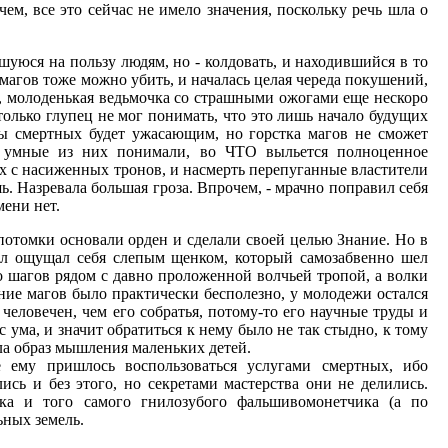
м, все это сейчас не имело значения, поскольку речь шла о
шуюся на пользу людям, но - колдовать, и находившийся в то
 магов тоже можно убить, и началась целая череда покушений,
и, молоденькая ведьмочка со страшными ожогами еще нескоро
олько глупец не мог понимать, что это лишь начало будущих
ны смертных будет ужасающим, но горстка магов не сможет
е умные из них понимали, во ЧТО выльется полноценное
их с насиженных тронов, и насмерть перепуганные властители
. Назревала большая гроза. Впрочем, - мрачно поправил себя
мени нет.
отомки основали орден и сделали своей целью Знание. Но в
гал ощущал себя слепым щенком, который самозабвенно шел
ко шагов рядом с давно проложенной волчьей тропой, а волки
ие магов было практически бесполезно, у молодежи остался
человечен, чем его собратья, потому-то его научные труды и
 ума, и значит обратиться к нему было не так стыдно, к тому
ла образ мышления маленьких детей.
 ему пришлось воспользоваться услугами смертных, ибо
ись и без этого, но секретами мастерства они не делились.
ка и того самого гнилозубого фальшивомонетчика (а по
ьных земель.