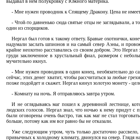
выдавал в нем полукровку с Южного материка.
- Мне нужен проводник к Спящему Дракону. Цена не имеет 
- Чтой-то давненько сюда святые отцы не заглядывали, а т
один из спорщиков.
Нергал был готов к такому ответу. Бравые охотнички, кон
надумали заслать шпионов и на самый север Аэны, и прово
крайне неохотно расставались со своим добром. Это Нергал 
груди заключенное в хрустальный фиал, размером с небол
мучительно икнул.
- Мне нужен проводник в один конец, необязательно до сам
сейчас, этих денег хватит, чтобы рассчитаться за любые грех
позже подойдет и скажет. Нергал кинул золотую монету - цел
- Комнату на ночь. Я отправляюсь завтра утром.
И не оглядываясь маг пошел к деревянной лестнице, кото
людских голосов. Нергал знал, что ночью к нему придут с 
были оговорены очень быстро, так как маг не стал торговат
больше, потому как им все равно бы не отказали.
Уже следующим утром, чуть только достаточно рассвело
привычных к холодному климату, двинулся на север. Глядя н