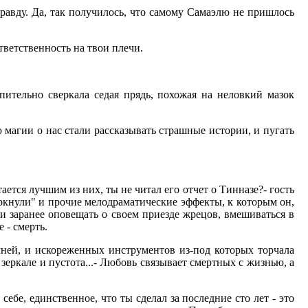
правду. Да, так получилось, что самому Самаэлю не пришлось
тветственность на твои плечи.
епительно сверкала седая прядь, похожая на неловкий мазок
 магии о нас стали рассказывать страшные истории, и пугать
ется лучшим из них, ты не читал его отчет о Тинназе?- гость
веркнули" и прочие мелодраматические эффекты, к которым он,
 и заранее оповещать о своем приезде жрецов, вмешиваться в
 - смерть.
амней, и искореженных инструментов из-под которых торчала
 зеркале и пустота...- Любовь связывает смертных с жизнью, а
себе, единственное, что ты сделал за последние сто лет - это