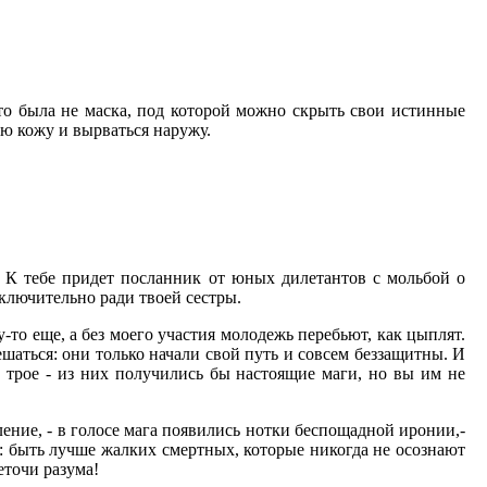
это была не маска, под которой можно скрыть свои истинные
ую кожу и вырваться наружу.
. К тебе придет посланник от юных дилетантов с мольбой о
сключительно ради твоей сестры.
у-то еще, а без моего участия молодежь перебьют, как цыплят.
шаться: они только начали свой путь и совсем беззащитны. И
е трое - из них получились бы настоящие маги, но вы им не
ление, - в голосе мага появились нотки беспощадной иронии,-
е: быть лучше жалких смертных, которые никогда не осознают
еточи разума!