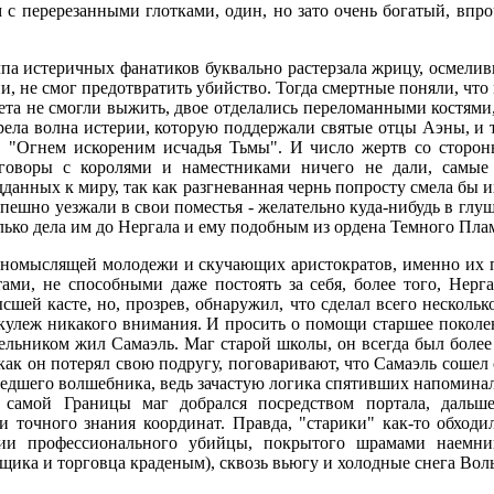
 перерезанными глотками, один, но зато очень богатый, впроче
олпа истеричных фанатиков буквально растерзала жрицу, осмелив
и, не смог предотвратить убийство. Тогда смертные поняли, что
лета не смогли выжить, двое отделались переломанными костям
ела волна истерии, которую поддержали святые отцы Аэны, и т
в "Огнем искореним исчадья Тьмы". И число жертв со сторо
азговоры с королями и наместниками ничего не дали, самы
дданных к миру, так как разгневанная чернь попросту смела бы 
ешно уезжали в свои поместья - желательно куда-нибудь в глушь
лько дела им до Нергала и ему подобным из ордена Темного Пла
ьномыслящей молодежи и скучающих аристократов, именно их п
ами, не способными даже постоять за себя, более того, Нер
шей касте, но, прозрев, обнаружил, что сделал всего несколь
кулеж никакого внимания. И просить о помощи старшее поколен
льником жил Самаэль. Маг старой школы, он всегда был более 
как он потерял свою подругу, поговаривают, что Самаэль сошел с
шедшего волшебника, ведь зачастую логика спятивших напомина
 самой Границы маг добрался посредством портала, дальше
точного знания координат. Правда, "старики" как-то обходил
ии профессионального убийцы, покрытого шрамами наемни
мщика и торговца краденым), сквозь вьюгу и холодные снега Вол