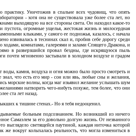
ю практику. Уничтожив в спальне всех чудовищ, что опять
боратории - хотя она не существовала уже более ста лет, но
кнами выходящую на все стороны света. Он находил какое-то
и пустота, огромные ущелья, жестокая жизнь и милосердная
аменными клыками, у самого ее подножья, казалось, с начала
ешено извивалась в теснинах скал и, пробив себе дорогу среди
о ходами, комнатами, галереями и залами Спящего Дракона, и
рямо в разверзшийся провал бездны, где искрящуюся пыль
ызги почти мгновенно застывали в холодном воздухе и градом
т воды, камня, воздуха и огня можно было просто смотреть и
 знал, что есть его мир - сон или явь, любые сны и желания,
ались морские волны, когда маг изьявил желание услышать шум
 желаниями натворить чего-нибуть похуже, тем более, что они
ее ста лет назад.
выкших к тишине стенах.- Но я тебя недооценил.
ыкидываемые больным подсознанием. Но возникший из ничего
нное Самаэлем за его довольно долгую жизнь. От незванного
это выглядело светящейся паутиной, каждая ниточка которой
ак же вокруг колыхалась реальность, что могла измениться в