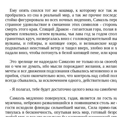
Ему опять снился тот же кошмар, к которому все так ж
пробрались из сна в реальный мир, а так же прочие последс
стойко фигурировала во всех ночных видениях, Самаэль пер
странное удовольствие в смешении этих символов - сторон
смерть этого края. Спящий Дракон - гигантская гора, полая
времен плевались огнем вулканы, чья лава год за годом сполз
гранитных круч, низвергалась вниз с головокружительной вы
вулканы, и гейзеры, и кипящее озеро, и великанские ке
подхватывал неистовый ветер и тащил вверх, злобно воя и х
падали вниз, чтобы потонуть в белой кипящей пене, или кро
Это зрелище не надоедало Самаэлю не только из-за своеоб
ни о чем не думать, ибо мысли порождают желания, а желания
мечты и все движения подсознания сбывались мгновенно и нео
прибоя, стало окончательно ясно, что контроль над собой по
всегда сбывались, за исключением одного, действительно св
- Я полагал, тебе будет достаточно целого века на самоби
Самаэль медленно повернулся, гадая, является ли гость
мужчина, небрежно развалившийся в появившемся столь же с
гостя исходили флюиды сильнейшей магии, Сила прямо-таки 
тянулась в бесконечность, опутывая весь мир, готовый безр
любой миг, и все это вызывало бы настоящий панический страх