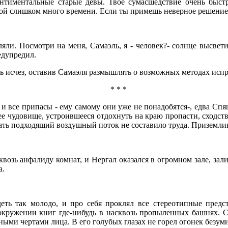
тиментальные старые девы. Твое сумасшедствие очень быстро
тобой слишком много времени. Если ты примешь неверное решение
ляли. Посмотри на меня, Самаэль, я - человек?- солнце высвет
едупредил.
ть исчез, оставив Самаэля размышлять о возможных методах исп
* * *
и все припасы - ему самому они уже не понадобятся-, едва Спя
 чудовище, устроившееся отдохнуть на краю пропасти, сходств
ймать подходящий воздушный поток не составило труда. Приземл
сквозь анфалиду комнат, и Нергал оказался в огромном зале, з
а.
еть так молодо, и про себя проклял все стереотипные пред
 окружении книг где-нибудь в насквозь пропыленных башнях. С
ми чертами лица. В его голубых глазах не горел огонек безумия 