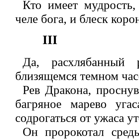
Кто имеет мудрость,
челе бога, и блеск кор
III
Да, расхлябанный 
близящемся темном час
Рев Дракона, проснув
багряное марево уга
содрогаться от ужаса у
Он пророкотал сред