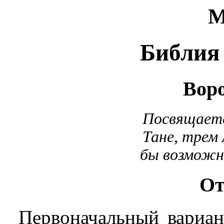
M
Библия
Вор
Посвящаетс
Тане, трем 
бы во
От
Первоначальный вариан