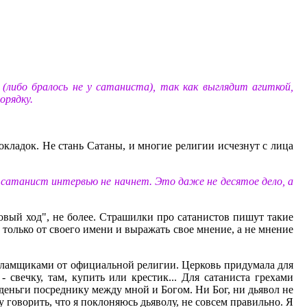
либо бралось не у сатаниста), так как выглядит агиткой,
орядку.
кладок. Не стань Сатаны, и многие религии исчезнут с лица
 сатанист интервью не начнет. Это даже не десятое дело, а
говый ход", не более. Страшилки про сатанистов пишут такие
ь только от своего имени и выражать свое мнение, а не мнение
рекламщиками от официальной религии. Церковь придумала для
 свечку, там, купить или крестик... Для сатаниста грехами
и деньги посреднику между мной и Богом. Ни Бог, ни дьявол не
у говорить, что я поклоняюсь дьяволу, не совсем правильно. Я