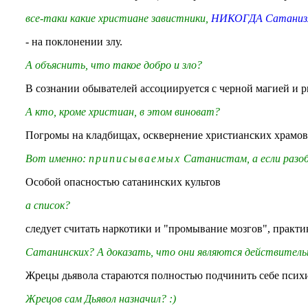
все-таки какие христиане завистники,
НИКОГДА Сатанизм 
- на поклонении злу.
А объяснить, что такое добро и зло?
В сознании обывателей ассоциируется с черной магией и 
А кто, кроме христиан, в этом виноват?
Погромы на кладбищах, осквернение христианских храмов,
Вот именно:
приписываемых
Сатанистам, а если разо
Особой опасностью сатанинских культов
а список?
следует считать наркотики и "промывание мозгов", практи
Сатанинских? А доказать, что они являются действител
Жрецы дьявола стараются полностью подчинить себе психи
Жрецов сам Дьявол назначил? :)