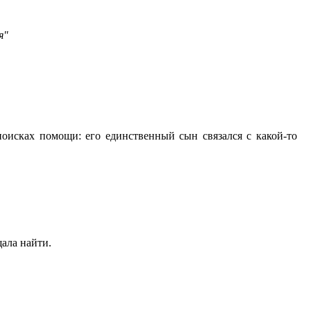
я"
поисках помощи: его единственный сын связался с какой-то
щала найти.