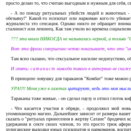
просто делаю то, что считаю выгодным и нужным для себя, с
- А по поводу ритуальных убийств людей и животных - 
обезьяну!" Какой-то психопат или наркоман кого-то убива
журналиста это сенсация. Однако никто не обращает внима
сталинист или ленинец. Как там учили во времена социализм
??? эта книга НИКОГДА не называлась черной, а только "
Вот эта фраза совершенно четко показывает, что это "и
Там ясно сказано, что сексуальное насилие недопустимо, 
И опять:
сатанист
никогда такого в интервью не скаже
В принципе ловушку для тараканов "Комбат" тоже можно р
УРА!!!! Меня уже в газетах
цитируют, ведь это моя мысл
Тараканы тоже живые, - он сделал паузу и отпил глоток коф
- Что касается участия в обряде, - продолжил мой нов
упоминающую магию. Дальнейшее зависит от размера вашего
сказать о "ритуалах принесения в жертву Сатане" бродячих к
удержания в секте своих членов, то это просто трюк афер
хулиганские выходки юных психопатов и наркоманов, воспи