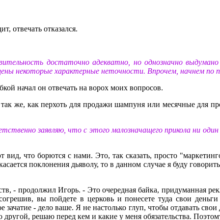
т, отвечать отказался.
тельность достаточно адекватно, но однозначно выдумано (
ены некоторые характерные неточности. Впрочем, начнем по п
ыбкой начал он отвечать на ворох моих вопросов.
так же, как перхоть для продажи шампуня или месячные для про
етственно заявляю, что с этого малозначащего прикола ни один
т вид, что борются с нами. Это, так сказать, просто "маркетин
касается поклонения дьяволу, то в данном случае я буду говорит
ьств, - продолжил Игорь. - Это очередная байка, придуманная 
огрешив, вы пойдете в церковь и понесете туда свои деньги -
 зачатие - дело ваше. Я не настолько глуп, чтобы отдавать сво
то другой, решаю перед кем и какие у меня обязательства. Поэтом