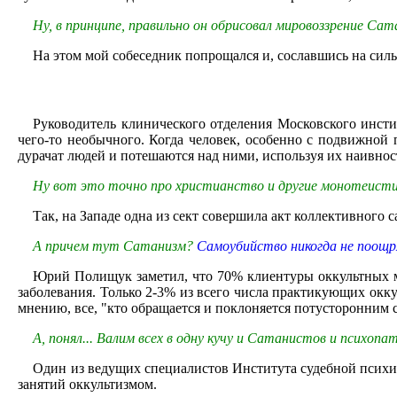
Ну, в принципе, правильно он обрисовал мировоззрение Са
На этом мой собеседник попрощался и, сославшись на силь
Руководитель клинического отделения Московского инст
чего-то необычного. Когда человек, особенно с подвижной
дурачат людей и потешаются над ними, используя их наивнос
Ну вот это точно про христианство и другие монотеистич
Так, на Западе одна из сект совершила акт коллективного
А причем тут Сатанизм?
Самоубийство никогда не поощ
Юрий Полищук заметил, что 70% клиентуры оккультных ма
заболевания. Только 2-3% из всего числа практикующих окк
мнению, все, "кто обращается и поклоняется потусторонним 
А, понял... Валим всех в одну кучу и Сатанистов и психопат
Один из ведущих специалистов Института судебной психиа
занятий оккультизмом.