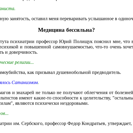
таниста.
ную занятость, оставил меня переваривать услышанное в одиноч
Медицина бессильна?
итута психиатрии профессор Юрий Полищук пояснил мне, что в
 психикой и повышенной самовнушаемостью, что-то очень хочет
ть и доверчивость.
еские религии...
 самоубийства, как призывал душевнобольной предводитель.
рялось Сатанизмом
.
гов и знахарей не только не получают облегчения от болезней
ультистов имеют какие-то способности к целительству, "осталь
силам", являются психически нездоровыми.
ов...
трии им. Сербского, профессор Федор Кондратьев, утверждает, 