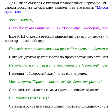
Для начала связался с Русской православной церковью (РП
смогла досадить служителям дьявола, так это издать "
Мисси
ориентации
"
борцы, блин :-).
Надо же какая мания величия - "досадить". Наоборот, до
Еще РПЦ открыла реабилитационный центр при церкви "В
лоно православной церкви.
Переводим с православного на русский: теперь они деньги 
Никакой другой деятельности по противостоянию сатаниста
Ну конечно, а статьи и в православной, и в "светской" пре
Причина "общероссийская" - отсутствие денег.
Макет храма "Христа спасителя" без денег отгрохали?
Сатанисты считаются самым криминогенным культом.
Считаются кем? РПЦ?
Сатанизм основан на принципах, противоположных христи