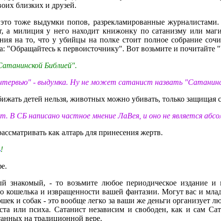
воих близких и друзей.
это тоже выдумки попов, разрекламированные журналистами. 
ет, а милиция у него находит книжонку по сатанизму или маг
ния на то, что у убийцы на полке стоит полное собрание сочи
а: "Обращайтесь к первоисточнику". Вот возьмите и почитайте
Сатанинской Библией".
нтервью" - выдумка. Ну не может сатанист назвать "Сатанинс
обижать детей нельзя, животных можно убивать, только защищая 
т. В СБ написано частное мнение ЛаВея, и оно не является абс
ассматривать как алтарь для принесения жертв.
ь
!
е.
ый знакомый, - то возьмите любое периодическое издание и
 кошелька и извращенности вашей фантазии. Могут вас и мла
ошек и собак - это вообще легко за ваши же деньги организует л
иста или психа. Сатанист независим и свободен, как и сам Са
танных на традиционной вере.