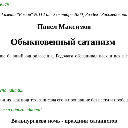
56478
Газета "Россiя" №112 от 2 октября 2000, Раздел "Расследовани
Павел Максимов
Обыкновенный сатанизм
мне бывший одноклассник. Бедолага обзванивал всех и вся в 
но найти...
иция, как водится, записала его в пропавшие без вести и пообе
оиски одного идиота!
Вальпургиева ночь - праздник сатанистов