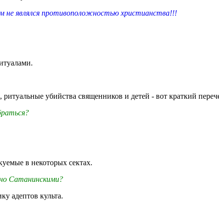
не являлся противоположностью христианства!!!
ритуалами.
 ритуальные убийства священников и детей - вот краткий пере
браться?
куемые в некоторых сектах.
ьно Сатанинскими?
ку адептов культа.