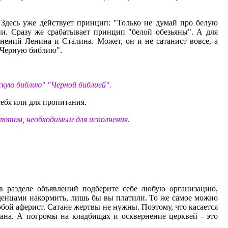
Здесь уже действует принцип: "Только не думай про белую
ии. Сразу же срабатывает принцип "белой обезьяны". А для
нений Ленина и Сталина. Может, он и не сатанист вовсе, а
 "Черную библию".
кую библию" "Черной библией".
себя или для пропитания.
олютом, необходимым для исполнения.
 в разделе объявлений подберите себе любую организацию,
денцами накормить, лишь бы вы платили. То же самое можно
юбой аферист. Сатане жертвы не нужны. Поэтому, что касается
тана. А погромы на кладбищах и осквернение церквей - это