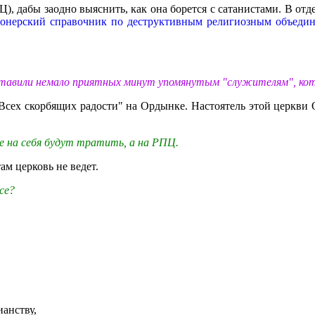
Ц), дабы заодно выяснить, как она борется с сатанистами. В от
онерский справочник по деструктивным религиозным объедине
ставили немало приятных минут упомянутым "служителям", кото
сех скорбящих радости" на Ордынке. Настоятель этой церкви 
не на себя будут тратить, а на РПЦ.
м церковь не ведет.
ссе?
анству,