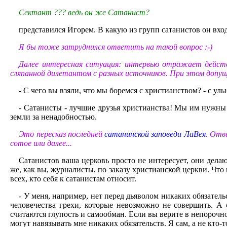
Сектант ??? ведь он же Сатанист?
представился Игорем. В какую из групп сатанистов он входи
Я бы тоже затруднился ответить на такой вопрос :-)
Далее интересная ситуация: интервью отражает действи
сляпанной дилетантом с разных источников. При этом допущ
- С чего вы взяли, что мы боремся с христианством? - с ул
- Сатанисты - лучшие друзья христианства! Мы им нужны 
земли за ненадобностью.
Это пересказ последней
сатанинской заповеди ЛаВея
. Отв
сотое или далее...
Сатанистов ваша церковь просто не интересует, они делаю
же, как вы, журналисты, по заказу христианской церкви. Что 
всех, кто себя к сатанистам относит.
- У меня, например, нет перед дьяволом никаких обязател
человечества грехи, которые невозможно не совершить. А с
считаются глупость и самообман. Если вы верите в непорочное
могут навязывать мне никаких обязательств. Я сам, а не кто-