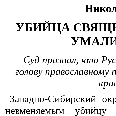
Никол
УБИЙЦА СВЯЩ
УМАЛ
Суд признал, что Ру
голову православному
кри
Западно-Сибирский ок
невменяемым убийцу н