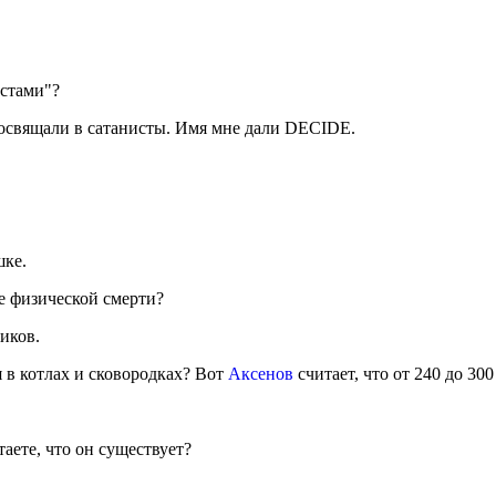
истами"?
посвящали в сатанисты. Имя мне дали DECIDE.
шке.
ле физической смерти?
ников.
 в котлах и сковородках? Вот
Аксенов
считает, что от 240 до 30
таете, что он существует?