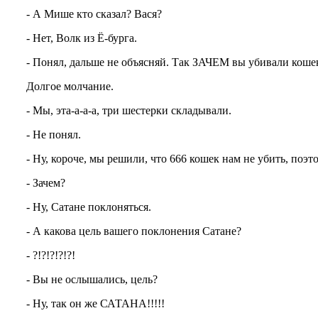
- А Мише кто сказал? Вася?
- Нет, Волк из Ё-бурга.
- Понял, дальше не объясняй. Так ЗАЧЕМ вы убивали коше
Долгое молчание.
- Мы, эта-а-а-а, три шестерки складывали.
- Не понял.
- Ну, короче, мы решили, что 666 кошек нам не убить, поэт
- Зачем?
- Ну, Сатане поклоняться.
- А какова цель вашего поклонения Сатане?
- ?!?!?!?!?!
- Вы не ослышались, цель?
- Ну, так он же САТАНА!!!!!