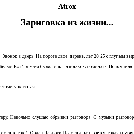
Atrox
Зарисовка из жизни...
". Звонок в дверь. На пороге двое: парень, лет 20-25 с глупым 
 "Белый Кот", в коем бывал и я. Начинаю вспоминать. Вспоминаю
ассетами махнуться.
теру. Невольно слушаю обрывки разговора. С музыки разговор
а, именно так!), Орден Черного Пламени называется, такая крут