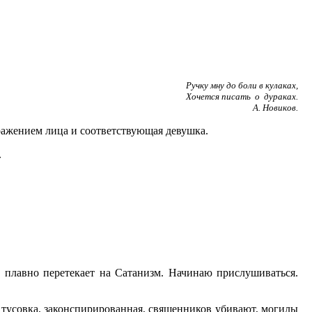
Ручку мну до боли в кулаках,
Хочется писать о дураках.
А. Новиков.
выражением лица и соответствующая девушка.
.
 плавно перетекает на Сатанизм. Начинаю прислушиваться.
ая тусовка, законспирированная, священников убивают, могилы