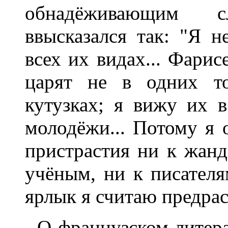
обнадёживающим 
ввысказался так: "Я 
всех их видах... Фарис
царят не в одних то
кутузках; я вижу их в
молодёжи... Потому я 
пристрастия ни к жанд
учёным, ни к писател
ярлык я считаю предрасс
О французском литер