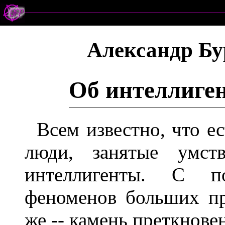
Александр Бу
Об интеллиге
Всем известно, что е
люди, занятые умст
интеллигенты. С п
феноменов больших пр
же -- камень преткнове