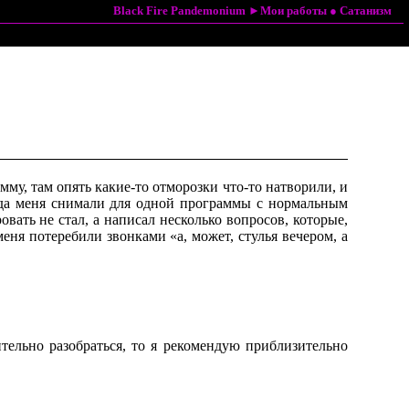
Black Fire Pandemonium
►
Мои работы
●
Сатанизм
му, там опять какие-то отморозки что-то натворили, и
огда меня снимали для одной программы с нормальным
вать не стал, а написал несколько вопросов, которые,
еня потеребили звонками «а, может, стулья вечером, а
ительно разобраться, то я рекомендую приблизительно