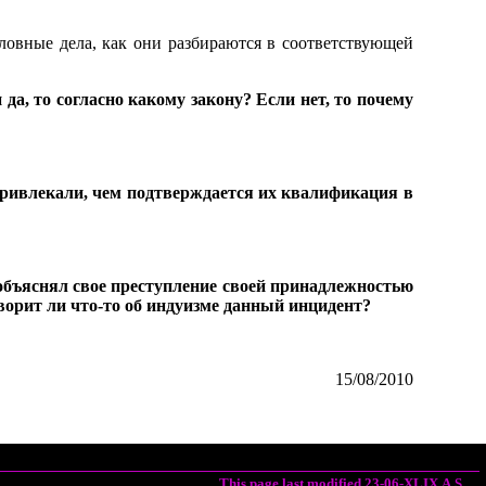
ловные дела, как они разбираются в соответствующей
да, то согласно какому закону? Если нет, то почему
привлекали, чем подтверждается их квалификация в
объяснял свое преступление своей принадлежностью
ворит ли что-то об индуизме данный инцидент?
15/08/2010
This page last modified 23-06-XLIX A.S.