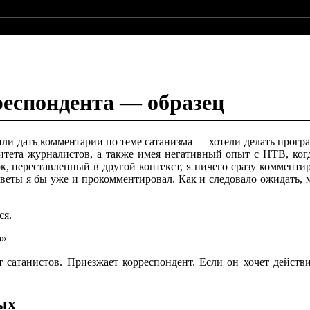
еспондента — образец
ли дать комментарии по теме сатанизма — хотели делать програм
литета журналистов, а также имея негативный опыт с НТВ, к
, переставленный в другой контекст, я ничего сразу комментиро
ответы я бы уже и прокомментировал. Как и следовало ожидать, м
ся.
о»
т сатанистов. Приезжает корреспондент. Если он хочет действ
ых