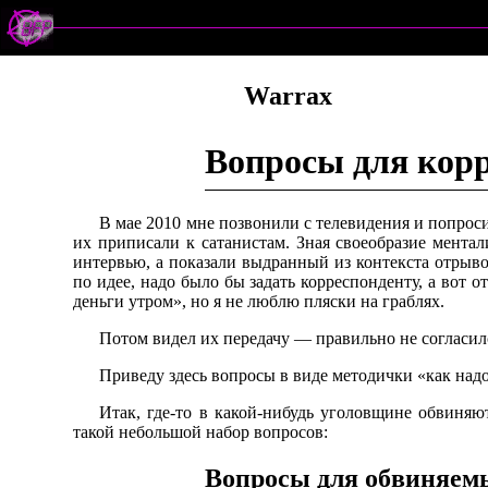
Warrax
Вопросы для корр
В мае 2010 мне позвонили с телевидения и попроси
их приписали к сатанистам. Зная своеобразие мента
интервью, а показали выдранный из контекста отрывок
по идее, надо было бы задать корреспонденту, а вот 
деньги утром», но я не люблю пляски на граблях.
Потом видел их передачу — правильно не согласил
Приведу здесь вопросы в виде методички «как над
Итак, где-то в какой-нибудь уголовщине обвиняю
такой небольшой набор вопросов:
Вопросы для обвиняем