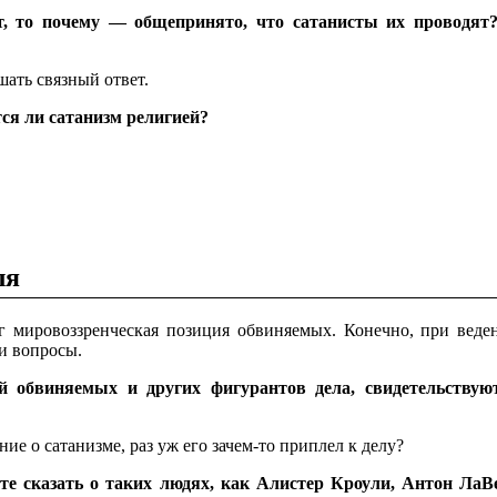
, то почему — общепринято, что сатанисты их проводят?
шать связный ответ.
тся ли сатанизм религией?
ля
 мировоззренческая позиция обвиняемых. Конечно, при веден
и вопросы.
й обвиняемых и других фигурантов дела, свидетельствую
ие о сатанизме, раз уж его зачем-то приплел к делу?
ете сказать о таких людях, как Алистер Кроули, Антон Л