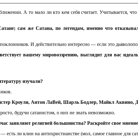
лижении. А то мало ли кто кем себя считает. Учитывается, что
Сатане; сам же Сатана, по легендам, именно что отказыв
опоклонников. И действительно интересно — если это дьяволопо
тветствует вашему мировоззрению, выглядит для вас идеал
итературу изучали?
ников.
Алистер Кроули, Антон ЛаВей, Шарль Бодлер, Майкл Аквино,
росто, будучи сатанистом, о них не знать невозможно.
ейчас заявляют религией большинства? Раскройте свое мнение
— есть ли клин на антихристианстве (мол, самое главное для са