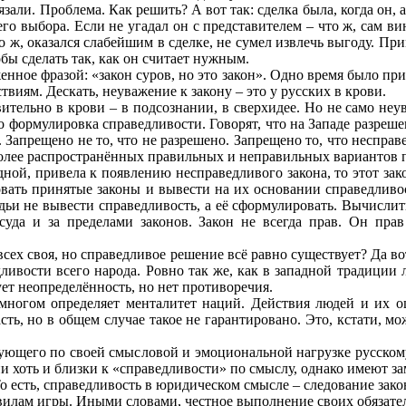
язали. Проблема. Как решить? А вот так: сделка была, когда он, 
его выбора. Если не угадал он с представителем – что ж, сам ви
то ж, оказался слабейшим в сделке, не сумел извлечь выгоду. При
обы сделать так, как он считает нужным.
енное фразой: «закон суров, но это закон». Одно время было пр
твиям. Дескать, неуважение к закону – это у русских в крови.
ительно в крови – в подсознании, в сверхидее. Но не само не
о формулировка справедливости. Говорят, что на Западе разрешено
к. Запрещено не то, что не разрешено. Запрещено то, что несправ
более распространённых правильных и неправильных вариантов 
ной, привела к появлению несправедливого закона, то этот зако
овать принятые законы и вывести на их основании справедливо
дьи не вывести справедливость, а её сформулировать. Вычисли
уда и за пределами законов. Закон не всегда прав. Он прав 
всех своя, но справедливое решение всё равно существует? Да в
ивости всего народа. Ровно так же, как в западной традиции 
ет неопределённость, но нет противоречия.
 многом определяет менталитет наций. Действия людей и их 
сть, но в общем случае такое не гарантировано. Это, кстати, 
твующего по своей смысловой и эмоциональной нагрузке русском
е они хоть и близки к «справедливости» по смыслу, однако имеют з
 То есть, справедливость в юридическом смысле – следование зак
равилам игры. Иными словами, честное выполнение своих обязате