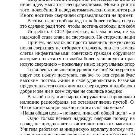
иной идее, мыслится несправедливым. Можно уничтожи
того, покорённый народ автоматически становится рав
Иного носитель сверхидеи справедливости не примет.
В этом плане свобода куда как более гибкая сверх
это сделано ради того, чтобы достичь свободы для се
Истребить СССР физически, как мы знаем, не уд
надеждой стала атака на сверхидею. На стержень нац
Причём, нельзя было просто заменить чужую сверх
новая сверхидея не отбирает стержень, она его замен
слегка инфантильными советских граждан обрушился 
которые польстятся на якобы более успешную и прав
новую сверхидею – поскольку иных виртуальных опор
Ты хочешь повышения уровня жизни? Конкурентоспо
вдруг все начнут поступать так же, то вся страна бу
высоким постам. Живи в своё удовольствие. Развивай
предоставляется сотня личных сверхидеек и вдобавок
добре и зле ни в коем случае не сошлись воедино.
В такой ситуации народ погружается в продолжит
иллюзию разнообразия, но оставляет жизнь пустой. О
Что в конце концов можно написать на знамёнах?
«Наша общая цель – не иметь никакой общей цели» – в
Одно только вселяет надежду: одержав победу н
граждане продолжают в капиталистических магазинах 
Учителя работают за нищенскую зарплату потому что «
а как проекция справедливости на страницу бумаги. И