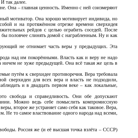
И так далее.
овне. Она – главная ценность. Именно с ней соизмеряют
.
льный мотиватор. Она хорошо мотивирует индивида, но
 собой и на протяжённом отрезке времени сверхидея
лжительных рейдов с целью ограбить соседей. После
 бы половчее слинять домой с награбленным. Ну и как
верующий не отнимает часть веры у предыдущих. Эта
арода над им покорёнными. Власть как и веру не надо
а ничем не хуже предыдущей. Она всё такая же цель в
мые путём к сверхидее противоречия. Вера требовала
ой сверхидеи для всех вера и власть не подходили,
блюдать и в двадцать первом веке – как локальные,
 это свобода и справедливость. Они обе допускают
вании. Можно ведь себе помыслить компромиссную
еры, второе же устраняет само себя как таковое. Вера,
им. Не то самое властвование одного народа над всеми,
вободы. Россия же (и её высшая точка взлёта – СССР)