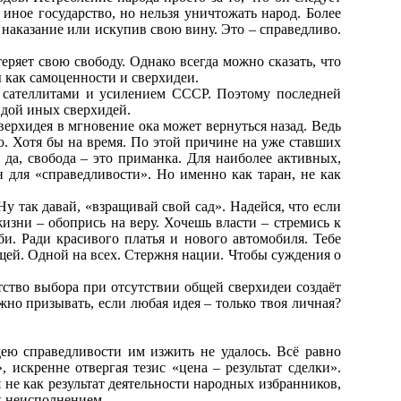
иное государство, но нельзя уничтожать народ. Более
 наказание или искупив свою вину. Это – справедливо.
теряет свою свободу. Однако всегда можно сказать, что
ы как самоценности и сверхидеи.
ё сателлитами и усилением СССР. Поэтому последней
ндой иных сверхидей.
верхидея в мгновение ока может вернуться назад. Ведь
ью. Хотя бы на время. По этой причине на уже ставших
да, свобода – это приманка. Для наиболее активных,
 для «справедливости». Но именно как таран, не как
 так давай, «взращивай свой сад». Надейся, что если
жизни – обопрись на веру. Хочешь власти – стремись к
би. Ради красивого платья и нового автомобиля. Тебе
щей. Одной на всех. Стержня нации. Чтобы суждения о
ство выбора при отсутствии общей сверхидеи создаёт
но призывать, если любая идея – только твоя личная?
ею справедливости им изжить не удалось. Всё равно
 искренне отвергая тезис «цена – результат сделки».
 не как результат деятельности народных избранников,
х неисполнением.