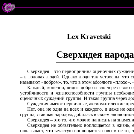
Lex Kravetski
Сверхидея народ
Сверхидея – это первопричина оценочных суждений 
– в головах людей. Однако люди так устроены, что 
называют «добром», то, что в этом абсолюте «плохо», 
Каждый, конечно, видит добро и зло через свою
устойчивости и жизнеспособности группы необходим
оценочных суждений группы. И такая группа через до
Суждения имеют первичные, аксиоматические предп
Нет, она не одна на всех и каждого, и даже не од
группа, ставшая народом, добилась в своём эволюци
Сверхидея – это то, что можно написать на знамен
Сверхидея не обязательно воплощается в жизнь, 
показывает, что зачастую воплощается совсем не то,