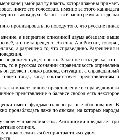
американец выбирал ту власть, которая законы примает.
новат, никто его голосовать именно за этого кандидата
мерно в таком духе. Закон – всё равно результат сделки
инято иронизировать по поводу того, что русские никак
уважение, а неприятие описанной двумя абзацами выше
 всё, что не запрещено. Это так. А в России, говорят,
едливо, а разрешено то, что справедливо. Разрешения и
поведения.
н не должен существовать. Закон не есть сделка, это –
сть, то в русском сознании справедливость определена
ть он должен только расклад ситуации, а справедливый
только тогда, когда соответствует представлениям о
от так и может: личное представление о справедливости
личное представление о балансе свобод есть некоторое
оценки имеют фундаментально разные обоснования. В
можно пронаблюдать даже по языкам, на которых народы
у слову «справедливость». Английский предлагает три
аметные отличия.
ону и право судиться беспристрастным судом.
льств.