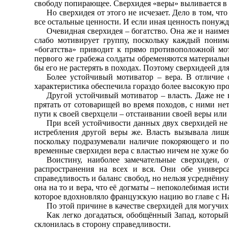
свободу попирающее. Сверхидея «веры» выливается в то
Но сверхидея от этого не исчезает. Дело в том, ч
все остальные ценности. И если иная ценность понужд
Очевидная сверхидея – богатство. Она же и наиме
слабо мотивирует группу, поскольку каждый понима
«богатства» приводит к прямо противоположной мот
первого же грабежа солдаты обременяются материальн
бы его не растерять в походах. Поэтому сверхидеей дл
Более устойчивый мотиватор – вера. В отличие 
характеристика обеспечила гораздо более высокую про
Другой устойчивый мотиватор – власть. Даже не 
прятать от сотоварищей во время походов, с ними не
пути к своей сверхцели – отстаивании своей веры или 
При всей устойчивости данных двух сверхидей не
истребления другой веры же. Власть вызывала лише
поскольку подразумевали наличие покоряющего и по
временные сверхидеи вера с властью ничем не хуже бо
Воистину, наиболее замечательные сверхидеи, 
распространения на всех и вся. Они обе универ
справедливость и баланс свобод, но нельзя усреднённу
она на то и вера, что её догматы – непоколебимая ист
которое вдохновляло французскую нацию во главе с Н
По этой причине в качестве сверхидей для могучих
Как легко догадаться, обобщённый Запад, которы
склонилась в сторону справедливости.