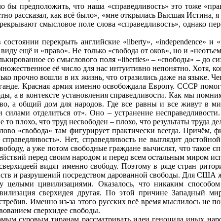
ло бы предположить, что наша «справедливость» это тоже «прав
тно рассказал, как всё было», «мне открылась Высшая Истина, я 
ерекрывают смысловое поле слова «справедливость», однако пер
в состоянии перекрыть английские «liberty», «independence» и 
в виду ещё и «право». Не только «свобода от оков», но и «неотъ
лькированное со смыслового поля «liberties» – «свободы» – до с
ожественное её число для нас интуитивно непонятно. Хотя, кон
лько прочно вошли в их жизнь, что отразились даже на языке. Ч
аганде. Красная армия именно освобождала Европу. СССР помог
оды, а в контексте установления справедливости. Как мы помн
тво, а общий дом для народов. Где все равны и все живут в 
силами отделиться от». Оно – устранение несправедливости.
 то плохо, что труд несвободен – плохо, что результаты труда де
слово «свобода» там фигурирует практически всегда. Причём, 
праведливость». Нет, справедливость не выглядит достойной 
вободу, а уже потом свободные граждане вычислят, что такое с
действий перед своим народом и перед всем остальным миром исп
 сверхидеей видят именно свободу. Поэтому в ряде стран рито
йств и разрушений посредством дарованной свободы. Для США ж
 целыми цивилизациями. Оказалось, что никаким способом 
вилизация сверхидея другая. По этой причине Западный ми
истребив. Именно из-за этого русских всё время мыслилось не 
вованием сверхидее свободы.
амым суровым тиранам рассматривать идеи геноцида иных народ