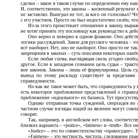
сделки – закон в таком случае по определению ему нав
И, соответственно, эти законы – косвенный результат 
не заставлял. Выиграл не тот, за кого он голосовал? Ч
с его участием. Просто он был недостаточно силён, чт
Из-за этого проистекает отношение к закону, выраж
не хотят принять эту пословицу как руководство к дейс
Оно верно и неверно в одном флаконе. Оно действ
логики рассуждений. Закон для русского человека – эт
всё наоборот. Нет, оно не наоборот. Оно просто не та
запрещения в законах – суть описания некоторых наи
Если любая схема, выглядящая сколь угодно свобод
другое. Если в западном сознании цель судьи – тракт
вне законов. Законы – лишь её формулировка. Цель су
вывод по этому раскладу существует за пределами с
справедливости.
Но как же такое может быть, что справедливость у 
есть некоторое приближение представлений о справедл
приближение «идеального» их баланса. Тут присутству
Однако отправная точка суждений, сверхидея во
частном случае взгляды наций на явление могут совпа
говорят.
Так, например, в английском нет слова, соответс
близких варианта – «justice», «fairness» и «truth». Вс
«Justice» – это по совместительству «правосудие».
«Fairness» – это честность, чистота, следование п