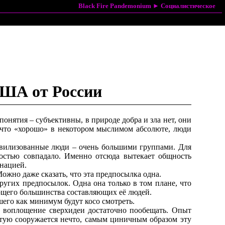
Black Fire Pandemonium
►
Социалистическое
США от России
понятия – субъективны, в природе добра и зла нет, они
, что «хорошо» в некотором мыслимом абсолюте, люди
ивилизованные люди – очень большими группами. Для
ностью совпадало. Именно отсюда вытекает общность
нацией.
жно даже сказать, что эта предпосылка одна.
других предпосылок. Одна она только в том плане, что
ющего большинства составляющих её людей.
шего как минимум будут косо смотреть.
г, воплощение сверхидеи достаточно пообещать. Опыт
астую сооружается нечто, самым циничным образом эту