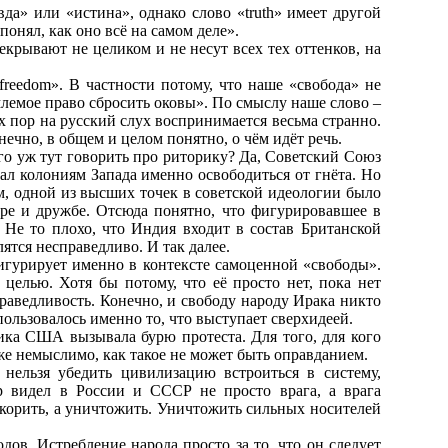
да» или «истина», однако слово «truth» имеет другой
понял, как оно всё на самом деле».
екрывают не целиком и не несут всех тех оттенков, на
«freedom». В частности потому, что наше «свобода» не
емлемое право сбросить оковы». По смыслу наше слово –
их пор на русский слух воспринимается весьма странно.
ечно, в общем и целом понятно, о чём идёт речь.
его уж тут говорить про риторику? Да, Советский Союз
ал колониям Запада именно освободиться от гнёта. Но
им, одной из высших точек в советской идеологии было
мире и дружбе. Отсюда понятно, что фигурировавшее в
 Не то плохо, что Индия входит в состав Британской
лятся несправедливо. И так далее.
фигурирует именно в контексте самоценной «свободы».
целью. Хотя бы потому, что её просто нет, пока нет
праведливость. Конечно, и свободу народу Ирака никто
ользовалось именно то, что выступает сверхидеей.
рика США вызывала бурю протеста. Для того, для кого
е немыслимо, как такое не может быть оправданием.
нельзя убедить цивилизацию встроиться в систему,
р видел в России и СССР не просто врага, а врага
покорить, а уничтожить. Уничтожить сильных носителей
ов. Истребление народа просто за то, что он следует