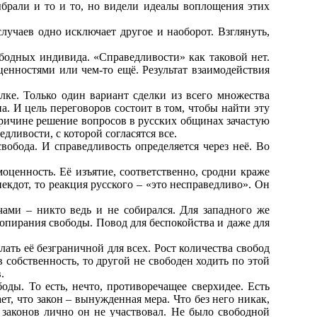
ыбрали и то и то, но видели идеалы воплощения этих
лучаев одно исключает другое и наоборот. Взглянуть,
бодных индивида. «Справедливости» как таковой нет.
ценностями или чем-то ещё. Результат взаимодействия
елке. Только один вариант сделки из всего множества
. И цель переговоров состоит в том, чтобы найти эту
причине решение вопросов в русских общинах зачастую
едливости, с которой согласятся все.
вобода. И справедливость определяется через неё. Во
моценность. Её изъятие, соответственно, сродни краже
некдот, то реакция русского – «это несправедливо». Он
чами – никто ведь и не собирался. Для западного же
попирания свободы. Повод для беспокойства и даже для
ать её безграничной для всех. Рост количества свобод
 собственность, то другой не свободен ходить по этой
.
оды. То есть, нечто, противоречащее сверхидее. Есть
т, что закон – вынужденная мера. Что без него никак,
 законов лично он не участвовал. Не было свободной