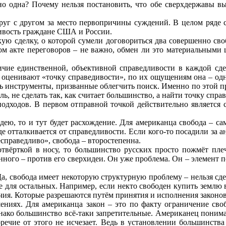
но одна? Почему нельзя постановить, что обе сверхдержавы в
руг с другом за место первопричины суждений. В целом ряде с
ливость граждане США и России.
ую сделку, о которой сумели договориться два совершенно сво
м акте переговоров – не важно, обмен ли это материальными 
аличие единственной, объективной справедливости в каждой сд
оценивают «точку справедивости», по их ощущениям она – одна
ь инструменты, призванные облегчить поиск. Именно по этой 
, не сделать так, как считает большинство, а найти точку справ
одходов. В первом отправной точкой действительно является с
идею, то и тут будет расхождение. Для американца свобода – са
е отталкивается от справедливости. Если кого-то посадили за а
есправедливо», свобода – второстепенна.
 отвёрткой в носу, то большинство русских просто пожмёт пле
енного – против его сверхидеи. Он уже проблема. Он – элемент 
а, свобода имеет некоторую структурную проблему – нельзя сдел
е для остальных. Например, если некто свободен купить землю в
речия. Которые разрешаются путём принятия и исполнения законов
ениях. Для американца закон – это по факту ограничение своб
ако большинство всё-таки запретительные. Американец понимае
ечие от этого не исчезает. Ведь в установлении большинства