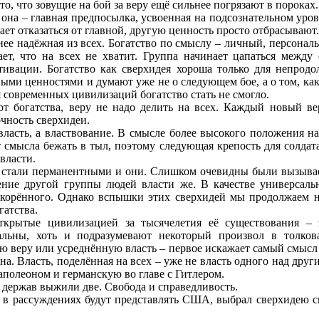
, что зовущие на бой за веру ещё сильнее погрязают в пороках. 
то она – главная предпосылка, усвоенная на подсознательном ур
ает отказаться от главной, другую ценность просто отбрасывают
нее надёжная из всех. Богатство по смыслу – личный, персона
ет, что на всех не хватит. Группа начинает цапаться между
ивации. Богатство как сверхидея хороша только для непродо
ыми ценностями и думают уже не о следующем бое, а о том, как
я современных цивилизаций богатство стать не смогло.
от богатства, веру не надо делить на всех. Каждый новый 
чность сверхидеи.
власть, а властвование. В смысле более высокого положения н
т смысла бежать в тыл, поэтому следующая крепость для солдат
власти.
 стали перманентными и они. Слишком очевидны были вызывае
ние другой группы людей власти же. В качестве универсальн
корённого. Однако вспышки этих сверхидей мы продолжаем на
гатства.
открытые цивилизацией за тысячелетия её существования –
сальны, хоть и подразумевают некоторый произвол в толко
ю веру или усреднённую власть – первое искажает самый смысл в
ина. Власть, поделённая на всех – уже не власть одного над друг
аполеоном и германскую во главе с Гитлером.
 держав выжили две. Свобода и справедливость.
й в рассуждениях будут представлять США, выбрал сверхидею с