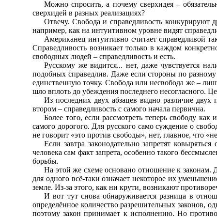
Можно спросить, а почему сверхидея – обязатель
сверхидей в разных реализациях?
Отвечу. Свобода и справедливость конкурируют д
например, как на интуитивном уровне видят справед
Американец интуитивно считает справедливой так
Справедливость возникает только в каждом конкретно
свободных людей – справедливость и есть.
Русскому же видится... нет, даже чувствуется н
подобных справедлив. Даже если стороны по разному 
единственную точку. Свобода или несвобода же – лиш
шло вплоть до убеждения последнего несогласного. Цель
Из последних двух абзацев видно различие двух п
втором – справедливость с самого начала первична.
Более того, если рассмотреть теперь свободу как 
самого дорогого. Для русского само суждение о свобод
не говорит «это против свободы», нет, главное, что «н
Если завтра законодательно запретят ковыряться
человека сам факт запрета, особенно такого бессмысл
борьбы.
На этой же схеме основано отношение к законам. Д
для одного всё-таки означает некоторое их уменьшени
земле. Из-за этого, как ни крути, возникают противо
И вот тут снова обнаруживается разница в отнош
определённое количество разрешительных законов, одн
поэтому закон принимает к исполнению. Но противор