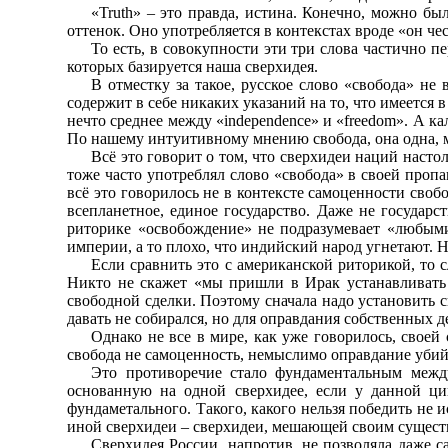
«Truth» – это правда, истина. Конечно, можно бы
оттенок. Оно употребляется в контекстах вроде «он чес
То есть, в совокупности эти три слова частично п
которых базируется наша сверхидея.
В отместку за такое, русское слово «свобода» не 
содержит в себе никаких указаний на то, что имеется 
нечто среднее между «independence» и «freedom». А ка
По нашему интуитивному мнению свобода, она одна, мн
Всё это говорит о том, что сверхидеи наций насто
тоже часто употреблял слово «свобода» в своей проп
всё это говорилось не в контексте самоценности своб
всепланетное, единое государство. Даже не государс
риторике «освобождение» не подразумевает «любыми 
империи, а то плохо, что индийский народ угнетают. Не
Если сравнить это с американской риторикой, то 
Никто не скажет «мы пришли в Ирак устанавливать с
свободной сделки. Поэтому сначала надо установить с
давать не собирался, но для оправдания собственных 
Однако не все в мире, как уже говорилось, своей
свобода не самоценность, немыслимо оправдание уби
Это противоречие стало фундаментальным между
основанную на одной сверхидее, если у данной ци
фундаметального. Такого, какого нельзя победить не 
иной сверхидеи – сверхидеи, мешающей своим сущест
Сверхидея России, напротив, не позволяла даже с