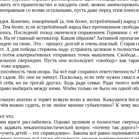
ть его правительство и насадить своё, можно аннексировать 
ноправным со всеми остальными, пусть даже перед этим понеся
идея. Конечно, покорённый (а, тем более, истреблённый) народ 
бя. Тем более, если истреблённый народ был противником свобод
алось. Последний поход окончился поражением Германии с е
ии. На её главный мотиватор. Каким образом? Активной пропага
идею на свою. Это – процесс долгий и очень опасный. Старая с
яет. А для победы стержень надо устранить целиком и полност
поток альтернативных отправных точек мышления. Свобода... 
ильную сверхидею. Пусть они используют «свободу» как таран
 тоже изрядно.
собность твоя опора. Ты всё ещё сохранил ответственность? Ну
дет садом. Но они не начнут. Поскольку, если тебе нужен смысл 
 себя, но не трогай других. Будь ради семьи. Ради твоего хоб
 право выбирать между ними. Чтобы только не было ни одной об
ельную апатию и теряет всякую волю к жизни. Кажущееся богат
 чём можно судить, если любое мнение субъективно? К чему мож
от что.
аши враги расслабились. Однако целиком и полностью сверхид
задавать некапитиалистический вопрос «почему так дорого?»,
учить детей – это справедливо». Законы всё равно оцениваются
менно поэтому всё также абсурдность законов компенсируется и