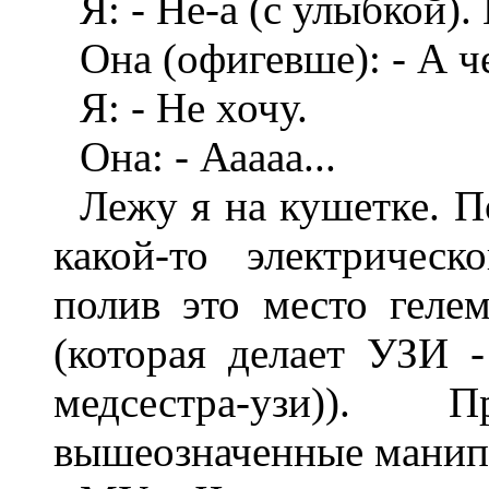
Я: - Не-а (с улыбкой).
Она (офигевше): - А ч
Я: - Не хочу.
Она: - Ааааа...
Лежу я на кушетке. П
какой-то электрическ
полив это место геле
(которая делает УЗИ -
медсестра-узи)).
вышеозначенные манип