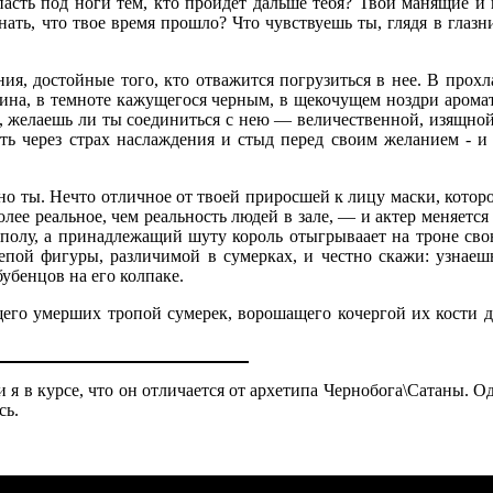
асть под ноги тем, кто пройдет дальше тебя? Твои манящие и
нать, что твое время прошло? Что чувствуешь ты, глядя в глаз
ия, достойные того, кто отважится погрузиться в нее. В прох
вина, в темноте кажущегося черным, в щекочущем ноздри аромат
, желаешь ли ты соединиться с нею — величественной, изящной
ь через страх наслаждения и стыд перед своим желанием - и о
о ты. Нечто отличное от твоей приросшей к лицу маски, которое
олее реальное, чем реальность людей в зале, — и актер меняет
 полу, а принадлежащий шуту король отыгрываает на троне св
лепой фигуры, различимой в сумерках, и честно скажи: узнае
бенцов на его колпаке.
щего умерших тропой сумерек, ворошащего кочергой их кости 
 я в курсе, что он отличается от архетипа Чернобога\Сатаны. Од
сь.