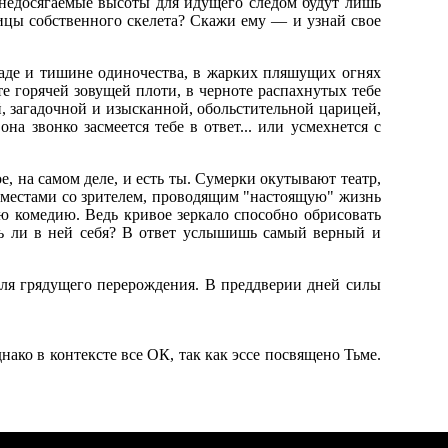
 недосягаемые высоты для идущего следом будут лишь
ницы собственного скелета? Скажи ему — и узнай свое
ладе и тишине одиночества, в жарких пляшущих огнях
е горячей зовущей плоти, в черноте распахнутых тебе
, загадочной и изысканной, обольстительной царицей,
на звонко засмеется тебе в ответ... или усмехнется с
, на самом деле, и есть ты. Сумерки окутывают театр,
ся местами со зрителем, проводящим "настоящую" жизнь
ою комедию. Ведь кривое зеркало способно обрисовать
шь ли в ней себя? В ответ услышишь самый верный и
для грядущего перерождения. В преддверии дней силы
нако в контексте все ОК, так как эссе посвящено Тьме.