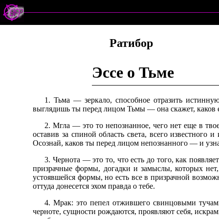
Ратибор
Эссе о Тьме
1. Тьма — зеркало, способное отразить истинную
выглядишь ты перед лицом Тьмы — она скажет, каков е
2. Мгла — это то непознанное, чего нет еще в тво
оставив за спиной область света, всего известного и
Осознай, каков ты перед лицом непознанного — и узна
3. Чернота — это то, что есть до того, как появля
призрачные формы, догадки и замыслы, которых нет, 
устоявшейся формы, но есть все в призрачной возможн
оттуда донесется эхом правда о тебе.
4. Мрак: это пепел отжившего свинцовыми тучами
черноте, сущности рождаются, проявляют себя, искрами