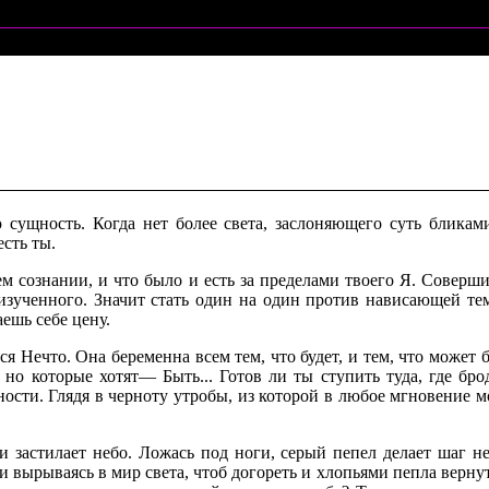
 сущность. Когда нет более света, заслоняющего суть бликами
сть ты.
ем сознании, и что было и есть за пределами твоего Я. Соверш
 изученного. Значит стать один на один против нависающей тем
ешь себе цену.
ется Нечто. Она беременна всем тем, что будет, и тем, что может
но которые хотят— Быть... Готов ли ты ступить туда, где брод
ости. Глядя в черноту утробы, из которой в любое мгновение м
 застилает небо. Ложась под ноги, серый пепел делает шаг 
 вырываясь в мир света, чтоб догореть и хлопьями пепла вернут