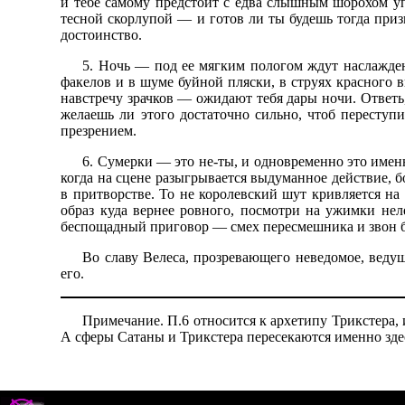
и тебе самому предстоит с едва слышным шорохом уп
тесной скорлупой — и готов ли ты будешь тогда приз
достоинство.
5. Ночь — под ее мягким пологом ждут наслажден
факелов и в шуме буйной пляски, в струях красного 
навстречу зрачков — ожидают тебя дары ночи. Ответь
желаешь ли этого достаточно сильно, чтоб переступит
презрением.
6. Сумерки — это не-ты, и одновременно это именн
когда на сцене разыгрывается выдуманное действие, б
в притворстве. То не королевский шут кривляется на
образ куда вернее ровного, посмотри на ужимки не
беспощадный приговор — смех пересмешника и звон бу
Во славу Велеса, прозревающего неведомое, веду
его.
Примечание. П.6 относится к архетипу Трикстера, и
А сферы Сатаны и Трикстера пересекаются именно зде