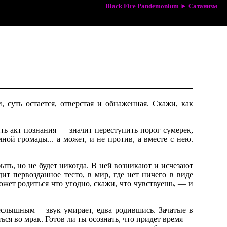
Black Fire Pandemonium
►
Сатанизм
, суть остается, отверстая и обнаженная. Скажи, как
ить акт познания — значит переступить порог сумерек,
ной громады... а может, и не против, а вместе с нею.
 быть, но не будет никогда. В ней возникают и исчезают
ит первозданное тесто, в мир, где нет ничего в виде
ожет родиться что угодно, скажи, что чувствуешь, — и
неслышным— звук умирает, едва родившись. Зачатые в
ься во мрак. Готов ли ты осознать, что придет время —