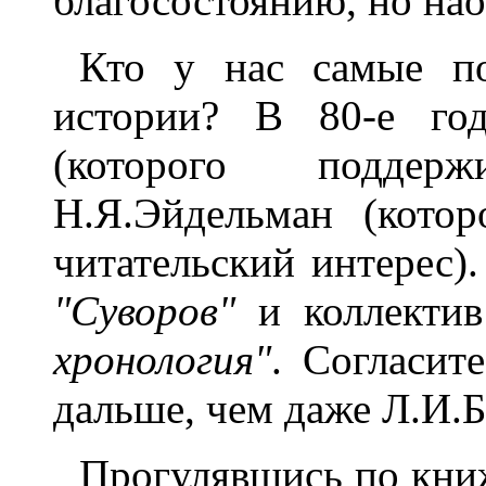
благосостоянию, но нао
Кто у нас самые п
истории? В 80-е го
(которого поддер
Н.Я.Эйдельман (кото
читательский интерес).
"Суворов"
и коллектив
хронология"
. Согласит
дальше, чем даже Л.И.
Прогулявшись по книж