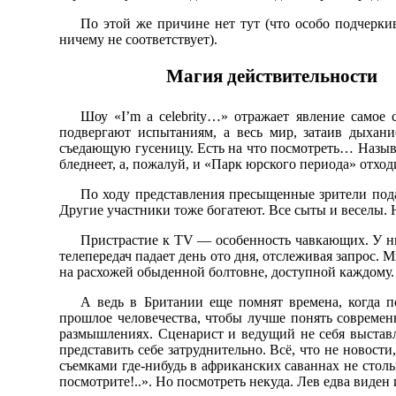
По этой же причине нет тут (что особо подчеркив
ничему не соответствует).
Магия действительности
Шоу «I’m a celebrity…» отражает явление самое 
подвергают испытаниям, а весь мир, затаив дыхани
съедающую гусеницу. Есть на что посмотреть… Называе
бледнеет, а, пожалуй, и «Парк юрского периода» отход
По ходу представления пресыщенные зрители пода
Другие участники тоже богатеют. Все сыты и веселы. 
Пристрастие к TV — особенность чавкающих. У них
телепередач падает день ото дня, отслеживая запрос.
на расхожей обыденной болтовне, доступной каждому. 
А ведь в Британии еще помнят времена, когда п
прошлое человечества, чтобы лучше понять современ
размышлениях. Сценарист и ведущий не себя выставл
представить себе затруднительно. Всё, что не новос
съемками где-нибудь в африканских саваннах не стол
посмотрите!..». Но посмотреть некуда. Лев едва виден