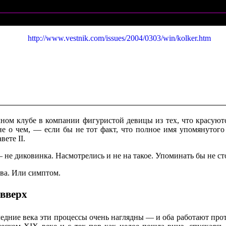
http://www.vestnik.com/issues/2004/0303/win/kolker.htm
ном клубе в компании фигуристой девицы из тех, что красуют
 не о чем, — если бы не тот факт, что полное имя упомянутог
ете II.
 не диковинка. Насмотрелись и не на такое. Упоминать бы не ст
ва. Или симптом.
 вверх
следние века эти процессы очень наглядны — и оба работают пр