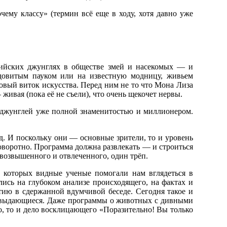
чему классу» (термин всё еще в ходу, хотя давно уже
ралийских джунглях в обществе змей и насекомых — и
 ядовитым пауком или на известную модницу, живьем
Новый виток искусства. Перед ним не то что Мона Лиза
живая (пока её не съели), что очень щекочет нервы.
из джунглей уже полной знаменитостью и миллионером.
д. И поскольку они — основные зрители, то и уровень
поворотно. Программа должна развлекать — и строиться
 возвышенного и отвлеченного, один трёп.
в которых видные ученые помогали нам вглядеться в
ись на глубоком анализе происходящего, на фактах и
тию в сдержанной вдумчивой беседе. Сегодня такое и
 не выдающиеся. Даже программы о животных с дивными
о, то и дело восклицающего «Поразительно! Вы только