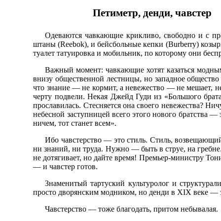
Петиметр, денди, чавстер
Одеваются чавкающие крикливо, свободно и с пр
штаны (Reebok), и бейсбольные кепки (Burberry) козыр
туалет татуировка и мобильник, по которому они бесп
Важный момент: чавкающие хотят казаться модным
внизу общественной лестницы, но западное общество в
что знание — не кормит, а невежество — не мешает, 
черту подвели. Некая Джейд Гуди из «Большого брата
прославилась. Стесняется она своего невежества? Нич
небесной заступницей всего этого нового братства — 
ничем, тот станет всем».
Ибо чавстерство — это стиль. Стиль, возвещающий
ни знаний, ни труда. Нужно — быть в струе, на гребне
не дотягивает, но дайте время! Премьер-министру Тони
— и чавстер готов.
Знаменитый тартуский культуролог и структурали
просто дворянским модником, но денди в XIX веке — э
Чавстерство — тоже благодать, притом небывалая.