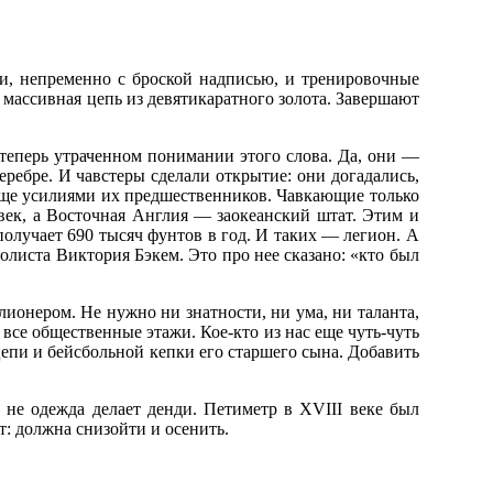
и, непременно с броской надписью, и тренировочные
— массивная цепь из девятикаратного золота. Завершают
теперь утраченном понимании этого слова. Да, они —
еребре. И чавстеры сделали открытие: они догадались,
 еще усилиями их предшественников. Чавкающие только
овек, а Восточная Англия — заокеанский штат. Этим и
получает 690 тысяч фунтов в год. И таких — легион. А
олиста Виктория Бэкем. Это про нее сказано: «кто был
ионером. Не нужно ни знатности, ни ума, ни таланта,
 все общественные этажи. Кое-кто из нас еще чуть-чуть
 цепи и бейсбольной кепки его старшего сына. Добавить
 не одежда делает денди. Петиметр в XVIII веке был
т: должна снизойти и осенить.