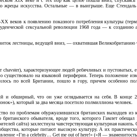
ческом XIX веке и с тех пор как целое пошла вниз, спускаяс
ько жрецы искусства. Остальные — в выигрыше. Еще Стендаль
X-XX веков к появлению показного потребления культуры (тер
студенческой сексуальной революции 1968 года — к созданию 
виток лестницы, ведущей вниз, — охватившая Великобританию 
т chavster), характеризующее людей ребячливых и пустоватых, е
оно существовало на языковой периферии. Теперь положение из
илось по всей Британии, пошло в гору, причем особенно пол
ый и обширный, что он уже оглядывается на себя. В конце 
онок»), который за два месяца посетило полмиллиона человек.
тво по проблемам обуржуазившихся британских выходцев из 
о британского обывателя, вроде того, которого Гамлет обещал
оителей сайта) захлестнула чавстерствующая культурная накипь. 
бщества, которые питают высокую культуру. А их практически
авление «I’m a celebrity… Get me out of here!» («Я — знаменитос