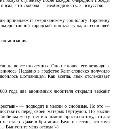
ь на новую ступеньку после каждой очередной победы
 писал, что свобода — необходимость, а искусство —
мин принадлежит американскому социологу Торстейну
альтернативной городской поп-культуры, оттеснившей
чавтанизация.
сли не вовсе никчемных. Оно не новое, его возводят к
менилось. Недавно в графстве Кент словечко получило
юбилось шотландцам. Как всегда, язык отслеживает
2003 года два анонимных любителя открыли вебсайт
крестьян» — подводит к мысли о снобизме. Но это —
 поставить перед своей матерью Гертрудой. По мысли
Снобизма же тут нет и в помине просто потому, что для
 не стало. Даже в Британии. Ведь известно, что сама
ть… Выпустите меня отсюда!»).