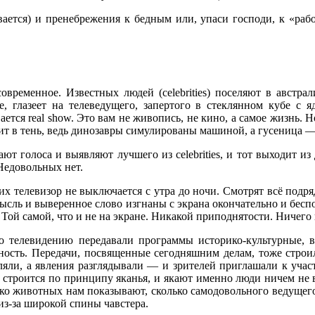
ается) и пренебрежения к бедным или, упаси господи, к «рабо
современное. Известных людей (celebrities) поселяют в авст
е, глазеет на телеведущего, запертого в стеклянном кубе с
тся real show. Это вам не живопись, не кино, а самое жизнь. 
ит в тень, ведь динозавры симулированы машиной, а гусеница — 
ют голоса и выявляют лучшего из celebrities, и тот выходит 
Недовольных нет.
 телевизор не выключается с утра до ночи. Смотрят всё подря
 Мысль и выверенное слово изгнаны с экрана окончательно и бес
Той самой, что и не на экране. Никакой приподнятости. Ничего
о телевидению передавали программы историко-культурные, 
ность. Передачи, посвященные сегодняшним делам, тоже строил
яли, а явления разглядывали — и зрителей приглашали к учас
ти, строится по принципу яканья, и якают именно люди ничем
ько животных нам показывают, сколько самодовольного ведущег
 из-за широкой спины чавстера.