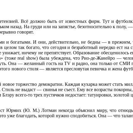
етензией. Всё должно быть от известных фирм. Тут и футболк
ьком назад. На груди или на запястье, безотносительно к полу, 
рерывно говорят.
и и богатыми. И они, действительно, не бедны — в прежнем, 
 целом так богато, что сегодня и безработный нередко ест на с
не унижает, ничему не препятствует. Образование обесценилось
» (тоже real show) была убеждена, что Рио-де-Жанейро — чел
уть. Она — желанный гость на TV и радио, она только от СМИ 
этого нового стиля — является пресловутая певичка и жена футб
 новое торжество демократии. Каждая кухарка может стать милл
. Стиль не выдаст — свинья не съест. Ему все возрасты покорны,
 Блэру всего-то трех пустячков недостает: татуировки, золотой
ст Юрмих (Ю. М.) Лотман некогда объяснил миру, что отнюдь
то уже благодать, которой нужно сподобиться. Она — что талан