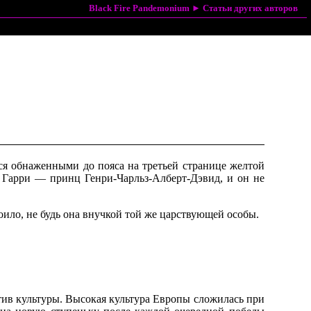
Black Fire Pandemonium
►
Статьи других авторов
ся обнаженными до пояса на третьей странице желтой
о Гарри — принц Генри-Чарльз-Алберт-Дэвид, и он не
оило, не будь она внучкой той же царствующей особы.
отив культуры. Высокая культура Европы сложилась при