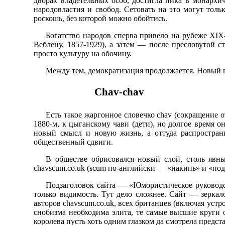
дворах владетельных особ, достигла пика в монархи
народовластия и свобод. Сетовать на это могут тол
роскошь, без которой можно обойтись.
Богатство народов сперва привело на рубеже XI
Веблену, 1857-1929), а затем — после пресловутой 
просто культуру на обочину.
Между тем, демократизация продолжается. Новый 
Chav-chav
Есть такое жаргонное словечко chav (сокращение о
1880-м, к цыганскому чави (дети), но долгое время 
новый смысл и новую жизнь, а оттуда распростран
общественный сдвиги.
В обществе обрисовался новый слой, столь явн
chavscum.co.uk (scum по-английски — «накипь» и «под
Подзаголовок сайта — «Юмористическое руководс
только видимость. Тут дело сложнее. Сайт — зеркал
авторов chavscum.co.uk, всех британцев (включая устр
снобизма необходима элита, те самые высшие круги о
королева пусть хоть одним глазком да смотрела предст