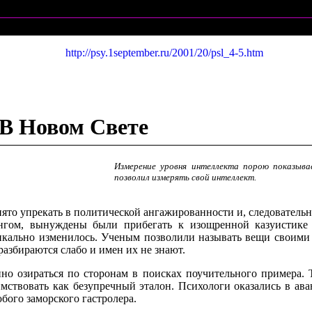
http://psy.1september.ru/2001/20/psl_4-5.htm
В Новом Свете
Измерение уровня интеллекта порою показыва
позволил измерять свой интеллект.
то упрекать в политической ангажированности и, следовательно
нгом, вынуждены были прибегать к изощренной казуистике р
кально изменилось. Ученым позволили называть вещи своими 
разбираются слабо и имен их не знают.
но озираться по сторонам в поисках поучительного примера. 
мствовать как безупречный эталон. Психологи оказались в ава
бого заморского гастролера.