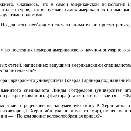
него. Оказалось, что в самой американской психологии ца
астолько суров, что вынуждает самих американцев с помощью
ежду этими полюсами.
 Но для этого необходимо сначала внимательно присмотреться,
м из последних номеров американского научно-популярного жур
ых статей, написанных ведущими американскими специалистами
есты интеллекта?»
сора Гарвардского университета Говарда Гарднера под название
 именитого специалиста Линды Готфредсон (университет шта
но раскритикованного g-фактора (статья так и называется — «Фа
 выступает с рецензией на нашумевшую книгу Р. Хернстайна 
н из авторов, Р. Хернстайн, уже покинул этот мир), но неизмен
нии — «По ком звонит колоколообразная кривая?»