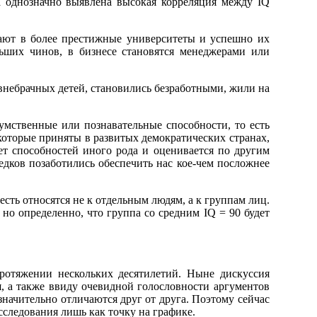
ла однозначно выявлена высокая корреляция между IQ
дают в более престижные университеты и успешно их
ьших чинов, в бизнесе становятся менеджерами или
 внебрачных детей, становились безработными, жили на
 умственные или познавательные способности, то есть
 которые приняты в развитых демократических странах,
ет способностей иного рода и оценивается по другим
едков позаботились обеспечить нас кое-чем посложнее
сть относятся не к отдельным людям, а к группам лиц.
 но определенно, что группа со средним IQ = 90 будет
протяжении нескольких десятилетий. Ныне дискуссия
, а также ввиду очевидной голословности аргументов
значительно отличаются друг от друга. Поэтому сейчас
сследования лишь как точку на графике.