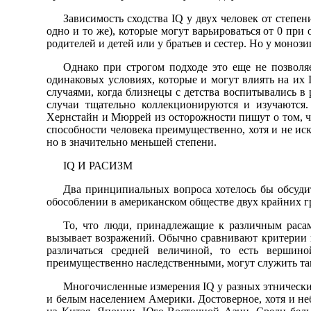
Зависимость сходства IQ у двух человек от степе
одно и то же), которые могут варьироваться от 0 при
родителей и детей или у братьев и сестер. Но у моноз
Однако при строгом подходе это еще не позволяе
одинаковых условиях, которые и могут влиять на их
случаями, когда близнецы с детства воспитывались в 
случаи тщательно коллекционируются и изучаются
Хернстайн и Мюррей из осторожности пишут о том, ч
способности человека преимущественно, хотя и не ис
но в значительно меньшей степени.
IQ И РАСИЗМ
Два принципиальных вопроса хотелось бы обсуди
обособлении в американском обществе двух крайних г
То, что люди, принадлежащие к различным расам
вызывает возражений. Обычно сравнивают критерии н
различаться средней величиной, то есть вершино
преимущественно наследственными, могут служить тако
Многочисленные измерения IQ у разных этнически
и белым населением Америки. Достоверное, хотя и 