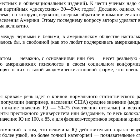
 местных и общенациональных изданий). К чести ученых надо о
на партийных «дискуссиях» 30—50-х годов). Досадно, однако,
еме, на которую, вероятно, впервые обратили внимание ее авт
аселения Америки. Этому последнему вопросу авторы уделяют в
ма деликатно.
 между черными и белыми, в американском обществе настольк
алось бы, в свободной (как это любят подчеркивать американц
стом — неважно, с основаниями или без — несет реальную о
во американских психологов в своем социальном конформи
орят о них в такой академически-эзоповой форме, что очень
 кривая» речь идет о кривой нормального статистического р
популяции (например, населения США) среднее значение (медиан
я нижние значения IQ — 50-75 (умственно отсталые) и верх
нты престижного университета или бездомные, то весь колокол
ачение IQ не 100, а 85, а для физиков-теоретиков вершина крив
мнений в том, что величина IQ действительно характеризует
олее узкой, но более точной категорией — познавательные спо