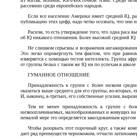
из Китая, Японии, Юго-Восточной Азии. Среди белы
рассеянии среди европейских народов.
Если все население Америки имеет средний IQ, ра
публикацию этих цифр, надо четко осознать, что они 
Расизм, то есть утверждение того, что одна раса 
об IQ никакого отношения. Более высокий средний IQ у
Не слишком серьезны и возражения ангажированных
Это легко опровергнуть тем фактом, что при равн
измеряется с помощью тестов интеллекта. Группа афро
от группы белых с таким же IQ ни по успехам в школе
ГУМАННОЕ ОТНОШЕНИЕ
Принадлежность к группе с более низким средн
оказаться выше среднего для его группы, во-вторых, 
И, наконец, в-третьих, его собственные усилия, выра
Тем не менее принадлежность к группе с боле
низкооплачиваемых, малообразованных и живущих на г
немалой мере это определяется заколдованным кругом с
Чтобы разорвать этот порочный круг, а также ко
дает ряд преимуществ чернокожим, отчасти латиноам