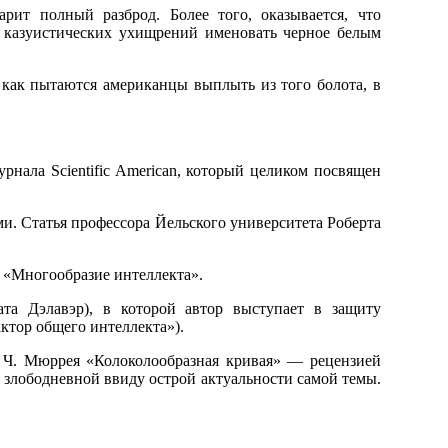
рит полный разброд. Более того, оказывается, что
 казуистических ухищрений именовать черное белым
 как пытаются американцы выплыть из того болота, в
нала Scientific American, который целиком посвящен
. Статья профессора Йельского университета Роберта
м «Многообразие интеллекта».
та Дэлавэр), в которой автор выступает в защиту
ктор общего интеллекта»).
и Ч. Мюррея «Колоколообразная кривая» — рецензией
но злободневной ввиду острой актуальности самой темы.