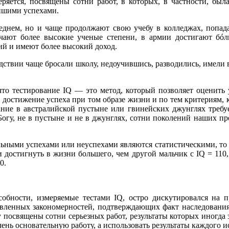
еряется, посвящены сотни работ, в которых, в частности, бы
ейшими успехами.
реднем, но и чаще продолжают свою учебу в колледжах, попа
учают более высокие ученые степени, в армии достигают б
ó
л
й и имеют более высокий доход.
едствии чаще бросали школу, недоучившись, разводились, имели
 что тестирование IQ — это метод, который позволяет оценить
 достижение успеха при том образе жизни и по тем критериям,
ание в австралийской пустыне или гвинейских джунглях требу
огу, не в пустыне и не в джунглях, сотни поколений наших пр
ьными успехами или неуспехами являются статистическими, то е
достигнуть в жизни большего, чем другой мальчик с IQ = 110,
0.
собности, измеряемые тестами IQ, остро дискутировался на 
овленных закономерностей, подтверждающих факт наследования
посвящены сотни серьезных работ, результаты которых иногда 
чень основательную работу, а использовать результаты каждого и