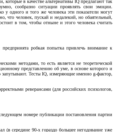
, которые в качестве альтернативы IQ предлагают так
мно, сообразно ситуации проявлять свои эмоции.
о у одного и того же человека эти показатели могут
но, что человек, пускай и недалекий, но обаятельный,
стоит в том, чтобы отныне и этого человека считать
ой предпринята робкая попытка привлечь внимание к
скими методами, то есть является не теоретической
иционному представлению об уме, в основе которого и
о запутывают. Тесты IQ, измеряющие именно g-фактор,
орректными реверансами (для российских психологов,
в следующем номере публикации постановления партии
ал (в середине 90-х гораздо большее негодование уже