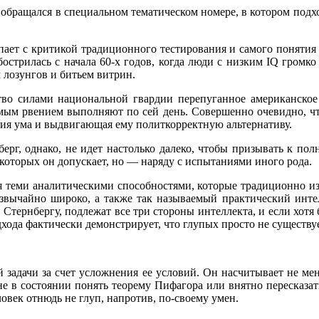
обращался в специальном тематическом номере, в котором подх
упает с критикой традиционного тестирования и самого понятия 
острилась с начала 60-х годов, когда люди с низким IQ громко
 лозунгов и битьем витрин.
во силами национальной гвардии перепуганное американское 
мым рвением выполняют по сей день. Совершенно очевидно, что
ия ума и выдвигающая ему политкорректную альтернативу.
ерг, однако, не идет настолько далеко, чтобы призывать к пол
которых он допускает, но — наряду с испытаниями иного рода.
я теми аналитическими способностями, которые традиционно 
езвычайно широко, а также так называемый практический инте
Стернбергу, подлежат все три стороны интеллекта, и если хотя б
хода фактически демонстрирует, что глупых просто не существуе
 задачи за счет усложнения ее условий. Он насчитывает не мен
не в состоянии понять теорему Пифагора или внятно пересказать
ловек отнюдь не глуп, напротив, по-своему умен.