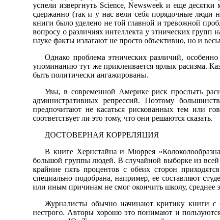
успели извергнуть Science, Newsweek и еще десятки
сдержанно (так и у нас вели себя порядочные люди 
книги было уделено не той главной и тревожной пробл
вопросу о различиях интеллекта у этнических групп н
науке факты излагают не просто объективно, но и весь
Однако проблема этнических различий, особенно
упоминанию тут же приклеивается ярлык расизма. Каз
быть политически ангажированы.
Увы, в современной Америке риск прослыть раси
административных репрессий. Поэтому большинст
предпочитают не касаться рискованных тем или гов
соответствует ли это тому, что они решаются сказать.
ДОСТОВЕРНАЯ КОРРЕЛЯЦИЯ
В книге Хернстайна и Мюррея «Колоколообразная
большой группы людей. В случайной выборке из всей 
крайние пять процентов с обеих сторон приходятс
специально подобрана, например, ее составляют студе
или иным причинам не смог окончить школу, среднее зн
Журналисты обычно начинают критику книги с со
нестрого. Авторы хорошо это понимают и пользуются б