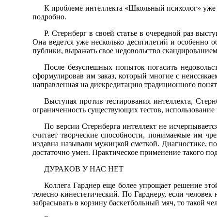
К проблеме интеллекта «Школьный психолог» уже 
подробно.
Р. Стернберг в своей статье в очередной раз выст
Она ведется уже несколько десятилетий и особенно об
публики, выражать свое недовольство скандированием
После безуспешных попыток погасить недовольст
сформулировав им заказ, который многие с неиссякае
направленная на дискредитацию традиционного понят
Выступая против тестирования интеллекта, Стернб
ограниченность существующих тестов, использование 
По версии Стернберга интеллект не исчерпываетс
считает творческие способности, понимаемые им чр
издавна называли мужицкой сметкой. Диагностике, по 
достаточно умен. Практическое применение такого под
ДУРАКОВ У НАС НЕТ
Коллега Гарднер еще более упрощает решение этой
телесно-кинестетический. По Гарднеру, если человек 
забрасывать в корзину баскетбольный мяч, то такой че