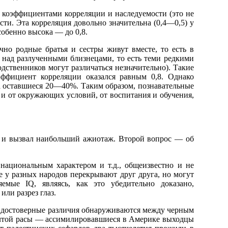
т коэффициентами корреляции и наследуемости (это не
сти. Эта корреляция довольно значительна (0,4—0,5) у
собенно высока — до 0,8.
чно родные братья и сестры живут вместе, то есть в
 над разлученными близнецами, то есть теми редкими
одственников могут различаться незначительно). Такие
ффициент корреляции оказался равным 0,8. Однако
а оставшиеся 20—40%. Таким образом, познавательные
 и от окружающих условий, от воспитания и обучения,
й и вызвал наибольший ажиотаж. Второй вопрос — об
национальным характером и т.д., общеизвестно и не
 у разных народов перекрывают друг друга, но могут
емые IQ, являясь, как это убедительно доказано,
ли разрез глаз.
е достоверные различия обнаруживаются между черным
елтой расы — ассимилировавшиеся в Америке выходцы