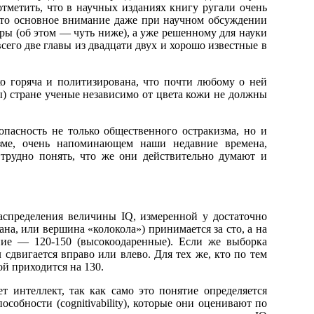
тметить, что в научных изданиях книгу ругали очень
 что основное внимание даже при научном обсуждении
оры (об этом — чуть ниже), а уже решенному для науки
сего две главы из двадцати двух и хорошо известные в
о горяча и политизирована, что почти любому о ней
ы) стране ученые независимо от цвета кожи не должны
пасность не только общественного остракизма, но и
зме, очень напоминающем наши недавние времена,
 трудно понять, что же они действительно думают и
аспределения величины IQ, измеренной у достаточно
а, или вершина «колокола») принимается за сто, а на
ние — 120-150 (высокоодаренные). Если же выборка
 сдвигается вправо или влево. Для тех же, кто по тем
ой приходится на 130.
 интеллект, так как само это понятие определяется
собности (cognitivability), которые они оценивают по