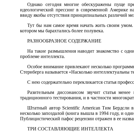
Однако сегодня многие обескуражены пуще преж
идеологический прессинг в современной Америке н
ввиду якобы отсутствия принципиальных различий м
Тут бы нам самое время начать жить своим умом.
котором мы барахтались более полувека.
РАЗНООБРАЗНОЕ СОДЕРЖАНИЕ
На такие размышления наводит знакомство с одни
проблеме интеллекта.
Особое внимание привлекают несколько программн
Стернберга называется «Насколько интеллектуальны т
С нею содержательно перекликается статья профес
Разительным диссонансом звучит статья менее
традиционного тестирования, и в частности многократ
Штатный автор Scientific American Тим Бердсли
несколько запоздалой (книга вышла в 1994 году, и оди
Публицистический пафос рецензии отражен в ее назва
ТРИ СОСТАВЛЯЮЩИЕ ИНТЕЛЛЕКТА