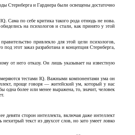
оды Стернберга и Гарднера были освещены достаточно
IQ. Сама по себе критика такого рода отнюдь не нова.
 обиделись на психологов и стали, как принято у этой
правительство привлекло для этой цели психологов,
 под этот заказ разработана и концепция Стернберга,
ному от него отказу. Он лишь указывает на известную
измеряются тестами IQ. Важными компонентами ума он
ллект, проще говоря — житейский ум, который у нас
ы одна более или менее выражена, то, значит, человек
т.
ее девяти сторон интеллекта, включая даже интеллект
 нехитрый текст из двухсот слов, но зато умеет ловко