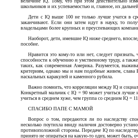
величине IQ. Тому, что при этом действительно изм
школьников и их успеваемостью и, главное, их дальн
Дети с IQ выше 100 не только лучше учатся в с
заканчивают. Если они затем идут в науку, то пол
владельцами более крупных и преуспевающих компани
Наоборот, дети, имевшие IQ ниже среднего, впосл
пособие.
Нравится это кому-то или нет, следует признать,
способности к обучению и умственному труду, а также
таких, как современная Америка. Разумеется, выжив
критериям, однако мы и нам подобные живем, слава Б
наскальных каракулей и каменного рубила.
Важно помнить, что корреляции между IQ и социал
Конкретный мальчик с IQ = 90 может учиться лучше и 
учиться в среднем хуже, чем группа со средним IQ = 11
СПАСИБО ПАПЕ С МАМОЙ
Вопрос о том, передаются ли по наследству спо
несколько поутихла ввиду наличия достоверно устан
противоположной стороны. Передаче IQ по наследству 
принято не опираться на какую-то одну, может быть, о