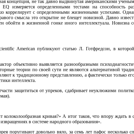
ая концепция, не так давно выдвинутая американскими учеными
EQ измеряется определенными тестами на способность разу
рошо коррелирует с определенными жизненными успехами. Однак
равого смысла это открытие не блещет новизной. Давно извест
н обойти в жизненной гонке иного интеллектуала. Новизна со
ientific American публикуют статью Л. Готфредсон, в котор
ктор объективно выявляется разнообразными психодиагностиче
торные теории по своей сути не являются альтернативой трад
авляют к традиционному представлению, а фактически только ег
тики интеллекта.
части защититься от упреков, сдабривает неуклюжими политк
мая).
т колоколообразная кривая?» А итог таков, что впору ждать 
 извращениях в системе народного образования».
рея поругивают довольно вяло, за семь лет пафос несколько сп