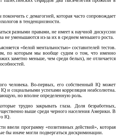
т палестинских сефардов два тысячелетия прожили в
ы покончить с демагогией, которая часто сопровождает
сихологов в тенденциозности.
ваться разными правами, не имеет к научной дискуссии
ва не уменьшаются из-за их в среднем меньшего роста.
ясняется «белой ментальностью» составителей тестов.
ям, по которым мы вообще судим о том, что именно
ожих заметно меньше, чем среди белых), не отличается
пособностей.
го человека. Во-первых, его собственный IQ может
ду IQ и социальными успехами корреляция неабсолютна.
ешающую, но вполне определенную роль.
торые трудно закрывать глаза. Доля безработных,
существенно выше среди черного населения Америки. В
о IQ.
сти ввели программу «позитивных действий», которая
ые бы иначе могли подвергаться дискриминации.