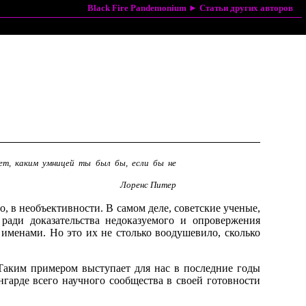
Black Fire Pandemonium
►
Статьи других авторов
ет, каким умницей ты был бы, если бы не
Лоренс Питер
, в необъективности. В самом деле, советские ученые,
ади доказательства недоказуемого и опровержения
именами. Но это их не столько воодушевило, сколько
Таким примером выступает для нас в последние годы
нгарде всего научного сообщества в своей готовности