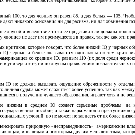
х несколько выделяются евреи-ашкенази, которые в отличие о
вный 100, то для черных он равен 85, а для белых — 105. Чтоб
не дают никакого основания ни для расизма, ни для обвинения п
выше другой и вследствие этого ее представители должны пользо
 японцев не дает им преимущества в правах, так же как эти пра
 критиков, которые говорят, что более низкий IQ у черных объ
ом IQ черные и белые оказываются одинаковы по тем критери
американцев со средним IQ, равным 110 (их доля среди чернок
 и в университете, ни по другим проявлениям познавательных с
им IQ не должна вызывать ощущение обреченности у отдельно
его личная судьба может сложиться более успешно, так как меж
зившиеся в получении лучшего образования, играют хотя и не р
е низким в среднем IQ создает серьезные проблемы, на ко
осударственное пособие, а также наркоманов и преступников 
оциальных условий, но не может не зависеть от их более низког
мпенсировать природную «несправедливость», американские вла
ериканцам, инвалидам и некоторым другим меньшинствам, котор