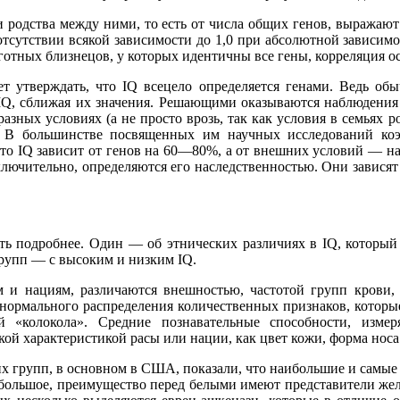
ни родства между ними, то есть от числа общих генов, выражаю
 отсутствии всякой зависимости до 1,0 при абсолютной зависимо
иготных близнецов, у которых идентичны все гены, корреляция о
т утверждать, что IQ всецело определяется генами. Ведь обы
 IQ, сближая их значения. Решающими оказываются наблюдения
разных условиях (а не просто врозь, так как условия в семьях р
. В большинстве посвященных им научных исследований коэ
то IQ зависит от генов на 60—80%, а от внешних условий — н
ключительно, определяются его наследственностью. Они зависят
ть подробнее. Один — об этнических различиях в IQ, которы
рупп — с высоким и низким IQ.
 и нациям, различаются внешностью, частотой групп крови, 
ормального распределения количественных признаков, которые
й «колокола». Средние познавательные способности, измеря
й характеристикой расы или нации, как цвет кожи, форма носа и
х групп, в основном в США, показали, что наибольшие и самы
небольшое, преимущество перед белыми имеют представители ж