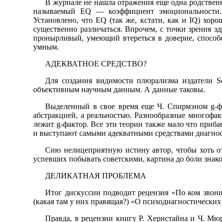
В журнале не нашла отражения еще одна родственн
называемый EQ — коэффициент эмоциональности. 
Установлено, что EQ (так же, кстати, как и IQ) хо
существенно различаться. Впрочем, с точки зрения зд
пронырливый, умеющий втереться в доверие, способе
умным.
АДЕКВАТНОЕ СРЕДСТВО?
Для создания видимости плюрализма издатели Sc
объективным научным данным. А данные таковы.
Выделенный в свое время еще Ч. Спирмэном g-фа
абстракцией, а реальностью. Разнообразные многофак
лежит g-фактор. Все эти теории также мало что приб
и выступают самыми адекватными средствами диагнос
Сию нелицеприятную истину автор, чтобы хоть от
успевших побывать советскими, картина до боли знако
ДЕЛИКАТНАЯ ПРОБЛЕМА
Итог дискуссии подводит рецензия «По ком звони
(какая там у них правящая?) «О психодиагностических
Правда, в рецензии книгу Р. Хернстайна и Ч. Мюр