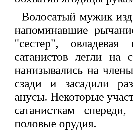
Волосатый мужик изда
напоминавшие рычание
"сестер", овладевая
сатанистов легли на 
нанизывались на член
сзади и засадили ра
анусы. Некоторые учас
сатанисткам спереди,
половые орудия.