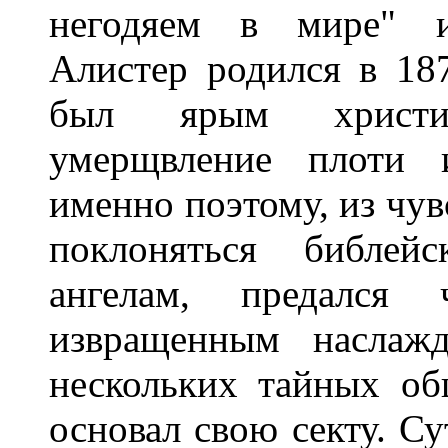
негодяем в мире" и
Алистер родился в 18
был ярым христиа
умерщвление плоти 
именно поэтому, из чув
поклоняться библе
ангелам, предался 
извращенным наслажд
нескольких тайных об
основал свою секту. С