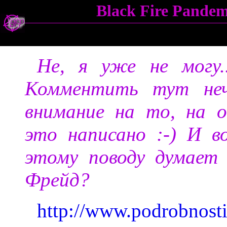
Black Fire Pande
Не, я уже не могу
Комментить тут неч
внимание на то, на о
это написано :-) И в
этому поводу думает
Фрейд?
http://www.podrobnosti