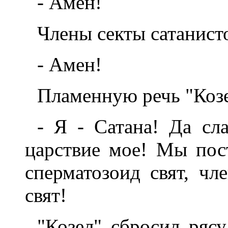
- Амен!
Члены секты сатанист
- Амен!
Пламенную речь "Козе
- Я - Сатана! Да сл
царствие мое! Мы пос
сперматозоид свят, чле
свят!
"Козел" сбросил рясу