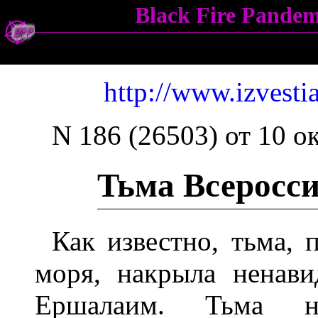
Black Fire Pande
http://www.izvesti
N 186 (26503) от 10 о
Тьма Всеросс
Как известно, тьма,
моря, накрыла ненав
Ершалаим. Тьма н