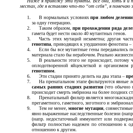
Ниже я привожу эти пункты. Все они, хоть я и п
местах, где я вставляю что-то “от себя”, я помечаю 
В нормальных условиях
при любом делении
за одну генерацию.
Таким образом,
при прохождении ряда дел
гамета будет нести около 40 мутантных генов.
Часть этих мутаций незаметна; другая час
генотипа
, приводящих к ухудшению фенотипа – з
Если бы все мутантные гены передавались по 
материала стало бы нерабочим. Реально жизнесп
В реальности этого не происходит, потому 
оплодотворенной яйцеклеткой и организмом р
генотипом
.
Эти стадии принято делить на два этапа –
пр
На пренатальном этапе фильтруются явные л
самых ранних стадиях развития
(что обычно 
происходит смерть эмбриона на более поздних с
Пренатальный фильтр является многокаскадн
прегаметного, гаметного, зиготного и эмбриона
Тем не менее,
многие мутации
, совместимые
явно выраженные наследственные болезни (напр.
(напр. недостаточный иммунитет или подверже
фильтр полностью надежен по отношению к одн
отношению к другим.