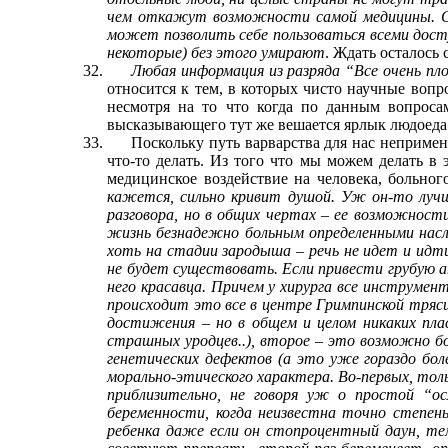
чем откажут возможности самой медицины. Со
может позволить себе пользоваться всеми дост
некоторые) без этого умирают
. Ждать осталось 
Любая информация из разряда “Все очень пл
относится к тем, в которых чисто научные вопр
несмотря на то что когда по данным вопроса
высказывающего тут же вешается ярлык людоеда
Поскольку путь варварства для нас непримен
что-то делать. Из того что мы можем делать в 
медицинское воздействие на человека, больног
кажется, сильно кривит душой. Уж он-то лучш
разговора, но в общих чертах – ее возможност
жизнь безнадежно больным определенными насле
хоть на стадии зародыша – речь не идет и идт
не будет существовать. Если привести грубую а
него красавца. Причем у хирурга все инструмен
происходит это все в центре Гримпинской тряси
достижения – но в общем и целом никаких пла
страшных уродцев..), второе – это возможно б
генетических дефектов (а это уже гораздо бол
морально-этического характера. Во-первых, тол
приблизительно, не говоря уж о простой “о
беременности, когда неизвестна точно степе
ребенка даже если он стопроцентный даун, те