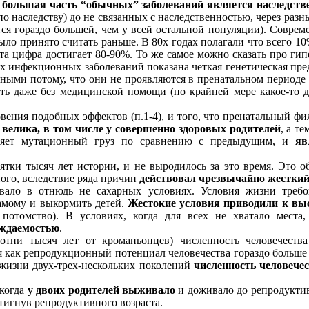
 большая часть “обычных” заболеваний является наследств
о наследству) до не связанных с наследственностью, через раз
ется гораздо большей, чем у всей остальной популяции). Совр
было принято считать раньше. В 80х годах полагали что всего 
та цифра достигает 80-90%. То же самое можно сказать про гип
их инфекционных заболеваний показана четкая генетическая пр
ными потому, что они не проявляются в пренатальном периоде
ть даже без медицинской помощи (по крайней мере какое-то д
вения подобных эффектов (п.1-4), и того, что пренатальный фи
 велика, в том числе у совершенно здоровых родителей
, а т
яет мутационный груз по сравнению с предыдущим, и
яв
ятки тысяч лет истории, и не выродилось за это время. Это о
ого, вследствие ряда причин
действовал чрезвычайно жестки
вало в отнюдь не сахарных условиях. Условия жизни требо
амому и выкормить детей.
Жестокие условия приводили к вы
потомство). В условиях, когда для всех не хватало места
ождаемостью
.
отни тысяч лет от кроманьонцев) численность человечеств
я как репродукционный потенциал человечества гораздо больше 
х жизни двух-трех-нескольких поколений
численность человече
 когда
у двоих родителей выживало
и доживало до репродукти
тигнув репродуктивного возраста.