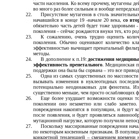
части населения. Ко всему прочему, мутагены д
во много раз более сильным и вообще непредска
Присутствие мутагенов в столь значительны
начавшийся в конце 19 -начале 20 века,
со вто
обязательно часть детей будет тоже здоровыми 
поколения – сейчас рождаются внуки тех, кто род
К сожалению, очень трудно оценить колич
поколения. Обычно оценивают количество кла
эффективностью вычищает пренатальный фильтр,
методы.
В дополнение к п.19:
достижения медицины 
эффективность пренетального
. Медицинская п
поддержки она была бы сорвана – это все привод
Одна из самых существенных по массовости
вызывать изменения в нуклеотидных последов
потенциально неодинаковых для фенотипа. И
существенно меньше, чем просто ослабляющих ф
Еще более ухудшает возможности оценки то
поколении оно незаметно или слабо заметно
повреждения накопятся в популяции, и будут к
после появления, и будет проявляться лавинооб
мутационной нагрузке, которую получили непоср
Поскольку массированные повреждения начали
по некоторым косвенным признакам. В популяц
конкретной тенденцией – смещением времени н