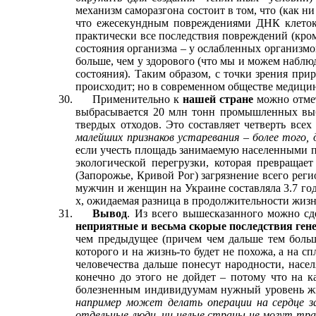
механизм саморазгона состоит в том, что (как ни
что ежесекундным повреждениями ДНК клеток 
практически все последствия повреждений (кром
состояния организма – у ослабленных организмов
больше, чем у здорового (что мы и можем наблюд
состояния). Таким образом, с точки зрения при
происходит; но в современном обществе медицин
Применительно к
нашей стране
можно отмет
выбрасывается 20 млн тонн промышленных выбр
твердых отходов. Это составляет четверть вс
малейших признаков устаревания – более того, 
если учесть площадь занимаемую населенными п
экологической перегрузки, которая превращае
(Запорожье, Кривой Рог) загрязнение всего рег
мужчин и женщин на Украине составляла 3.7 года
х, ожидаемая разница в продолжительности жизни
Вывод
. Из всего вышесказанного можно с
неприятные и весьма скорые последствия ген
чем предыдущее (причем чем дальше тем больш
которого и на жизнь-то будет не похожа, а на 
человечества дальше понесут народности, нас
конечно до этого не дойдет – потому что на 
болезненным индивидуумам нужный уровень 
например может делать операции на сердце з
отдельные люди, ни целые страны не могут тра