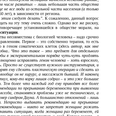
м числе развитых – лишь небольшая часть общества
не все люди из остальной части населения (а только
60 лет), в зависимости от региона.
с этим следует делать”
. К сожалению, данный вопрос
ать на эту тему очень сложно. Однако все же рискну,
тиворечащее установившейся в обществе морали, на
 ситуации
.
тва несовместима с биологией человека – надо срочно
равлениям. Первое – это собственно терапия, то есть
о в геном соматических клеток (
здесь автор, как мне
обна.. Что это такое – это предмет для отдельного
тобы в экспериментальном порядке чуть-чуть продлять
оценно исправлять геном человека – хоть взрослого,
сь. Просто не существует нужного инструментария, и
ворят ему сделать пластическую операцию и сделать из
 вообще он не хирург, а массажист бывший. И наконец
пнул, кому-то корку лишая содрал – и это уже большие
. Тем более что каждый год ему приводят все более
омендации по прерыванию беременности при выявлении
 всегда, становятся проблемы уже не технического, а
имер синдром Дауна. А большинство отклонений – лишь
я. Непросто выдавать рекомендацию на прерывание
 рекомендации – никто не запретит женщине рожать
ставить ситуацию, когда женщина раз беременеет, ей