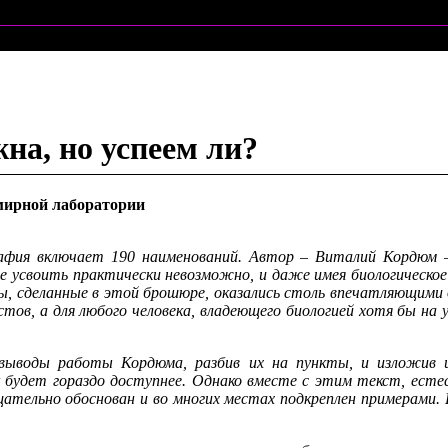
на, но успеем ли?
мирной лаборатории
афия включает 190 наименований. Автор – Виталий Кордюм – 
е усвоить практически невозможно, и даже имея биологическо
, сделанные в этой брошюре, оказались столь впечатляющими 
истов, а для любого человека, владеющего биологией хотя бы на 
выводы работы Кордюма, разбив их на пункты, и изложив и
 будет гораздо доступнее. Однако вместе с этим текст, естес
щательно обоснован и во многих местах подкреплен примерами