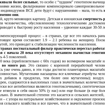
ыживали более сильные
, то особи с “худшим” генотипом вычища
ловиями жизни, фильтрование компенсировало самопроизвольное
х индивидуумов ВСЕ дети будут с нарушениями – мала, то есть
именно они
.
й, круто меняющих картину. Детская и юношеская
смертность 
ля человечества, обусловленному технологическими достижен
иводит к быстрому росту населения – удвоение каждые 30-50 лет
омпенсирующий процесс – в странах, где все это началось ран
стоящее время составляет 1.9 – 2.1 ребенка на женщину. Пос
ей, это приводит к стабилизации численности населения.
странах постнатальный фильтр практически перестал работа
я с начала 20 века отсутствует механизм вычистки геноти
сь 4-5 поколений.
0 века (приблизительно с 60х годов) во всемирном масштабе 
 во много раз
. Это связано с коренной переработкой челов
сь уже очень давно, в эти годы достигло планетарных масштаб
ссивностью. Мутагенами насыщены все ключевые атрибуты чело
их добавок в продуктах, тем более они мутагенны); воздух
рен, содержится в выхлопных газах в значительных количествах
ески все антибиотики являются генотоксичными), синтетическ
е втянули в себя около 50% (у нас) или еще больше (в еще бол
но. В значительной степени это касается и сельских жителей,
и – с упора на натуральное хозяйствование и окружение произо
я сельского хозяйства и все прочее, что в значительной степ