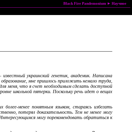
Black Fire Pandemonium
►
Научное
известный украинский генетик, академик. Написана
е образование, мне пришлось приложить немало труда,
для меня, что я счет необходимым сделать доступной
уровне школьной пятерки. Поскольку речь идет о вещах
х более-менее понятным языком, стараясь избегать
твенно, потерял доказательность. Тем не менее могу
. Интересующимся могу порекомендовать обратиться к