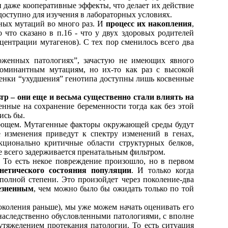
и даже кооперативные эффекты, что делает их действие
доступно для изучения в лабораторных условиях.
нных мутаций во много раз. И
процесс их накопления
,
 что сказано в п.16 - что у двух здоровых родителей
центрации мутагенов). С тех пор сменилось всего два
ложенных патологиях”, зачастую не имеющих явного
доминантным мутациям, но их-то как раз с высокой
ценки “ухудшения” генотипа доступны лишь косвенные
р – они еще и весьма существенно стали влиять на
енные на сохранение беременности тогда как без этой
ись бы.
дующем. Мутагенные факторы окружающей среды будут
 изменения приведут к спектру изменений в генах,
ционально критичные области структурных белков,
 всего задерживается пренатальным фильтром.
 То есть некое повреждение произошло, но в первом
енетического состояния популяции
. И только когда
полной степени. Это произойдет через поколение-два
езненным
, чем можно было бы ожидать только по той
околения раньше), мы уже можем начать оценивать его
наследственно обусловленными патологиями, с вполне
утяжелением протекания патологии. То есть ситуация