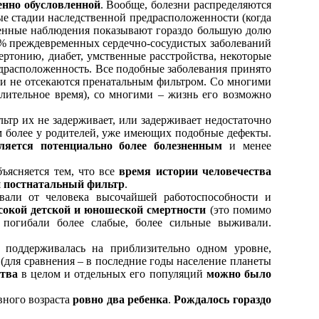
енно обусловленной
. Вообще, болезни распределяются
ные стадии наследственной предрасположенности (когда
еменные наблюдения показывают гораздо большую долю
10% преждевременных сердечно-сосудистых заболеваний
ертонию, диабет, умственные расстройства, некоторые
едрасположенность. Все подобные заболевания принято
 и не отсекаются пренатальным фильтром. Со многими
лительное время), со многими – жизнь его возможно
льтр их не задерживает, или задерживает недостаточно
ем более у родителей, уже имеющих подобные дефекты.
ляется потенциально более болезненным
и менее
бъясняется тем, что все
время истории человечества
й постнатальный фильтр
.
вали от человека высочайшей работоспособности и
сокой детской и юношеской смертности
(это помимо
, погибали более слабые, более сильные выживали.
а поддерживалась на приблизительно одном уровне,
(для сравнения – в последние годы население планеты
ства
в целом и отдельных его популяций
можно было
вного возраста
ровно два ребенка
.
Рождалось гораздо