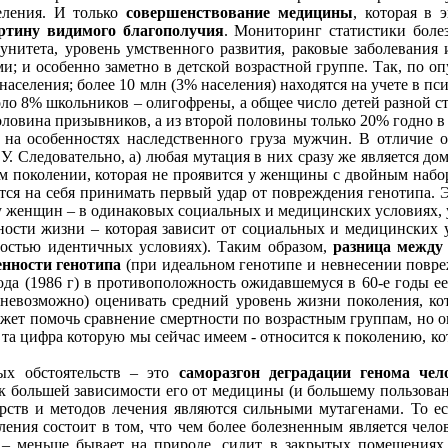
еления. И только
совершенствование медицины
, которая в 
артину видимого благополучия
. Мониторинг статистики боле
унитета, уровень умственного развития, раковые заболевания 
и; и особенно заметно в детской возрастной группе. Так, по о
 населения; более 10 млн (3% населения) находятся на учете в 
оло 8% школьников – олигофрены, а общее число детей разной с
овина призывников, а из второй половины только 20% годно в лю
 на особенностях наследственного груза мужчин. В отличие
 Следовательно, а) любая мутация в них сразу же является дом
ем поколении, которая не проявится у женщины с двойным набо
ся на себя принимать первый удар от повреждения генотипа. Э
 женщин – в одинаковых социальных и медицинских условиях, у
ности жизни – которая зависит от социальных и медицинских 
остью идентичных условиях). Таким образом,
разница между
нности генотипа
(при идеальном генотипе и невнесении повре
года (1986 г) в противоположность ожидавшемуся в 60-е годы е
 невозможно) оценивать средний уровень жизни поколения, кот
ожет помочь сравнение смертности по возрастным группам, но о
та цифра которую мы сейчас имеем - относится к поколению, кот
ых обстоятельств – это
саморазгон деградации генома че
к большей зависимости его от медицины (и большему пользова
рств и методов лечения являются сильными мутагенами. То е
ления состоит в том, что чем более болезненным является челов
 – меньше бывает на природе, сидит в закрытых помещениях