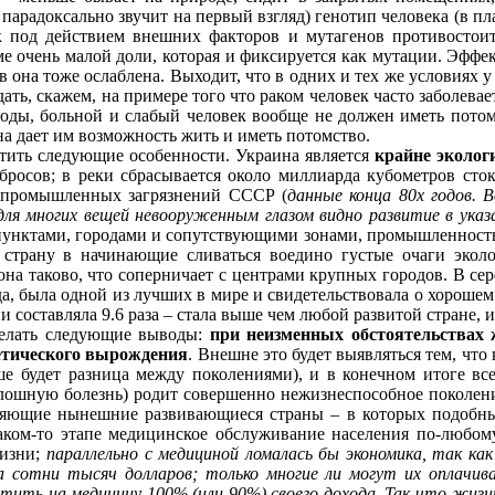
 парадоксально звучит на первый взгляд) генотип человека (в пл
под действием внешних факторов и мутагенов противостоит
е очень малой доли, которая и фиксируется как мутации. Эффе
 она тоже ослаблена. Выходит, что в одних и тех же условиях у
ать, скажем, на примере того что раком человек часто заболева
роды, больной и слабый человек вообще не должен иметь потомс
а дает им возможность жить и иметь потомство.
ить следующие особенности. Украина является
крайне эколог
осов; в реки сбрасывается около миллиарда кубометров стоко
ех промышленных загрязнений СССР (
данные конца 80х годов. 
для многих вещей невооруженным глазом видно развитие в указ
унктами, городами и сопутствующими зонами, промышленностью
т страну в начинающие сливаться воедино густые очаги экол
иона таково, что соперничает с центрами крупных городов. В с
, была одной из лучших в мире и свидетельствовала о хорошем 
 составляла 9.6 раза – стала выше чем любой развитой стране, 
делать следующие выводы:
при неизменных обстоятельствах 
етического вырождения
. Внешне это будет выявляться тем, чт
е будет разница между поколениями), и в конечном итоге все
сплошную болезнь) родит совершенно нежизнеспособное поколени
еляющие нынешние развивающиеся страны – в которых подобные
каком-то этапе медицинское обслуживание населения по-любом
жизни;
параллельно с медициной ломалась бы экономика, так ка
а сотни тысяч долларов; только многие ли могут их оплачив
тить на медицину 100% (или 90%) своего дохода. Так что жизн