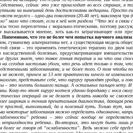
бственно, сейчас это уже происходит во всех странах, в то
упными на нынешний день достижениями медицины. Просто еще 
совсем недолго – одно-два поколения (20-40 лет), максимум три (
охо” мало что стоит, если в ней нет раздела “Что же в связи 
осы тесно переплетены с морально-этическими, поэтому рассужд
м высказывается мнение, хоть как-то затрагивающее или про
.
Напоминаю, что это не более чем попытка научного анализа
им, гуманизму альтернативы нет, а существующая модель общес
этой связи – это применять генетическую терапию по двум нап
о наследственной болезнью, предусматривающее вмешательств
е других знает, что такое генная терапия и на что она спос
и на сегодня настолько убоги, что речь идет только о том, ч
дственными заболеваниями, и не более того. О том чтобы полн
и не может, причем за 13 лет практически ничего не изменило
налогию, представьте себе, что хирургу приводят уродца, и го
ты – это ноготь большого пальца. А остальных пальцев нету. И
ны. Кому-то этот хирург ногтем удачно бородавку с носа сколу
стических операций он не делает и делать никогда не сможет
олее широкая и точная пренатальная диагностика, дающая рек
ее простой, выполнимый, да и полезный путь. Только тут, как
ько некоторые заболевания можно определить однозначно, напр
слабленности” ребенка – это сейчас вообще не определяетс
нь непригодности ребенка.. Во-вторых, это могут быть лишь
м более не говоря об “ослабленности”. Ведь можно себе пред