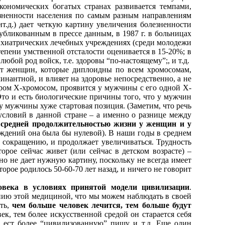
экономических богатых странах развивается темпами,
зненности населения по самым разным направлениям
ит.д.) дает четкую картину увеличения болезненности
публикованным в прессе данным, в 1987 г. в больницах
психиатрических лечебных учреждениях (среди молодежи
тепени умственной отсталости оценивается в 15-20%; в
бой род войск, т.е. здоровы “по-настоящему”;, и т.д.
 от женщин, которые диплоидны по всем хромосомам,
инантной, и влияет на здоровье непосредственно, а не
ром Х-хромосом, проявится у мужчины с его одной Х-
то и есть биологические причины того, что у мужчин
 мужчины хуже стартовая позиция. (Заметим, что речь
условий в данной стране – а именно о разнице между
 средней продолжительностью жизни у женщин и у
ждений она была бы нулевой). В наши годы в среднем
е сокращению, и продолжает увеличиваться. Трудность
орое сейчас живет (или сейчас в детском возрасте) –
но не дает нужную картину, поскольку не всегда имеет
орое родилось 50-60-70 лет назад, и ничего не говорит
ловека в условиях принятой модели цивилизации
.
нию этой медициной, что мы можем наблюдать в своей
сть,
чем больше человек лечится, тем больше будут
ек, тем более искусственной средой он старается себя
, ест более “цивилизованную” пищу и т.д. Еще один