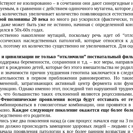
ействуют не изолированно – в сочетании они дают синергидные 
зуемым, в сравнении с действием одиночного мутагена, которое 
х количествах увеличивает количество появляющихся естестве
рой половины 20 века
во много раз ускорился (фактически, то
- даже может быть уже не истинно, начиная с определенной кон
ился в 50х-60х годах.
ественно накопление мутаций, поскольку речь идет об “от
ссических наследственных патологий, которые относятся к 
 поэтому их количество существенно не увеличивается. Для о
и цивилизации не только “отключили” постнатальный фильт
оддержка беременности, сохранения и т.д. – все меры, направл
ит к рождению детей, которые без этого вмешательства не родил
 и значимости причин ухудшения генотипа заключается в сле
ательностях в первом приближении равновероятно. Но такие
зменений, затрагивающих активный центр фермента или функ
ункцию. Однако именно этот, последний тип нарушений труднее
, что большинство таких отклонений являются рецессивными.
.
Фенотипические проявления всегда будут отставать от г
омбинироваться в гомозиготные комбинации, они проявятся в 
разно.
Каждое следующее поколение окажется еще более бол
едственно его родители.
сь уже два поколения назад (а сам процесс начался еще на 3 п
ии должно происходить замещение здоровых людей – людьми с 
ачала проявления патологии к все более ранним возрастам и 