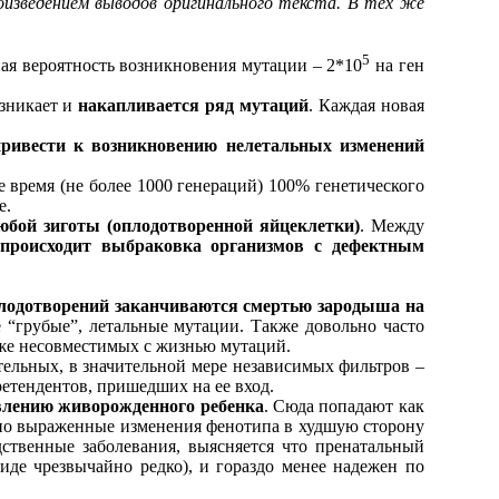
оизведением выводов оригинального текста. В тех же
5
ная вероятность возникновения мутации – 2*10
на ген
озникает и
накапливается ряд мутаций
. Каждая новая
ривести к возникновению нелетальных изменений
е время (не более 1000 генераций) 100% генетического
е.
бой зиготы (оплодотворенной яйцеклетки)
. Между
происходит выбраковка организмов с дефектным
плодотворений заканчиваются смертью зародыша на
“грубые”, летальные мутации. Также довольно часто
акже несовместимых с жизнью мутаций.
ельных, в значительной мере независимых фильтров –
ретендентов, пришедших на ее вход.
влению живорожденного ребенка
. Сюда попадают как
явно выраженные изменения фенотипа в худшую сторону
дственные заболевания, выясняется что пренатальный
де чрезвычайно редко), и гораздо менее надежен по