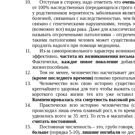
Отступая в сторону, надо отметить что
очень
от 100% наследственных (передающихся строго п
у родственников вероятность заболевания явля
болезней, связанных с наследственностью, чем 
связано с генетическими нарушениями, теперь э
(возможно все) виды рака. Даже для классическ
называть отсроченными патологиями – отсрочен
такими патологиями человек может существова
продлить надолго при помощи медицины.
Из-за самопроизвольного характера возникно
эффективно,
частота их возникновения весьма
Фактически,
каждое новое поколение
добавл
жизнеспособным.
Тем не менее, человечество насчитывает дес
(кроме последнего времени)
помимо пренатальн
Человечество всю свою историю существо
крепчайшего здоровья для того чтобы выжить с
короткого срока жизни тех кто уже оставил 
Компенсировалась эта смертность высокой р
Практически всю историю человечества (с
происходил лишь очень плавный рост, в то врем
удвоилось всего за 35 лет). То есть в масштаба
считать постоянной
.
Постоянная численность – это, грубо говоря,
больше
(порядка 5-10),
лишние погибали
не дос