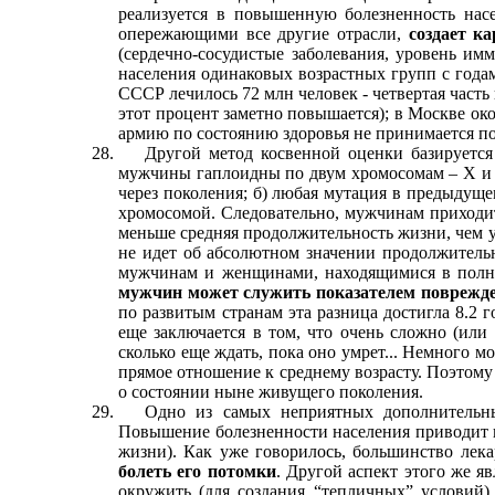
реализуется в повышенную болезненность нас
опережающими все другие отрасли,
создает к
(сердечно-сосудистые заболевания, уровень имм
населения одинаковых возрастных групп с годам
СССР лечилось 72 млн человек - четвертая часть
этот процент заметно повышается); в Москве ок
армию по состоянию здоровья не принимается пол
Другой метод косвенной оценки базируется
мужчины гаплоидны по двум хромосомам – Х и У.
через поколения; б) любая мутация в предыдущ
хромосомой. Следовательно, мужчинам приходит
меньше средняя продолжительность жизни, чем у
не идет об абсолютном значении продолжитель
мужчинам и женщинами, находящимися в полн
мужчин может служить показателем поврежде
по развитым странам эта разница достигла 8.2 
еще заключается в том, что очень сложно (или
сколько еще ждать, пока оно умрет... Немного м
прямое отношение к среднему возрасту. Поэтому 
о состоянии ныне живущего поколения.
Одно из самых неприятных дополнительн
Повышение болезненности населения приводит 
жизни). Как уже говорилось, большинство лека
болеть его потомки
. Другой аспект этого же яв
окружить (для создания “тепличных” условий)