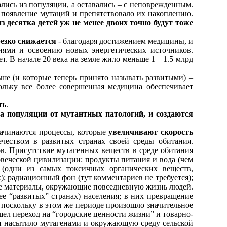
лись из популяции, а оставались – с неповрежденным.
 появление мутаций и препятствовало их накоплению.
из десятка детей уж не менее двоих точно будут тоже
резко снижается
- благодаря достижением медицины, и
иями и освоению новых энергетических источников.
. В начале 20 века на земле жило меньше 1 – 1.5 млрд
ьше (и которые теперь принято называть развитыми) –
кольку все более совершенная медицина обеспечивает
ть
.
па популяции от мутантных патологий, и создаются
начинаются процессы, которые
увеличивают скорость
ечеством в развитых странах своей среды обитания.
ов. Присутствие мутагенных веществ в среде обитания
веческой цивилизации: продукты питания и вода (чем
 (одни из самых токсичных органических веществ,
); радиационный фон (тут комментариев не требуется);
ие материалы, окружающие повседневную жизнь людей.
ее “развитых” странах) населения; в них превращение
 поскольку в этом же периоде произошло значительное
шел переход на “городские ценности жизни” и товарно-
ени насытило мутагенами и окружающую среду сельской