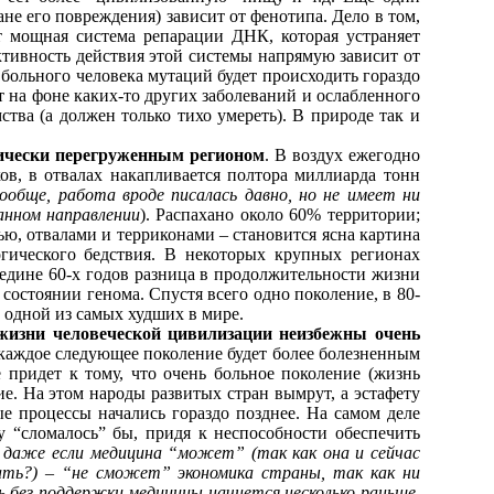
ане его повреждения) зависит от фенотипа. Дело в том,
 мощная система репарации ДНК, которая устраняет
ктивность действия этой системы напрямую зависит от
 больного человека мутаций будет происходить гораздо
ет на фоне каких-то других заболеваний и ослабленного
тва (а должен только тихо умереть). В природе так и
ически перегруженным регионом
. В воздух ежегодно
в, в отвалах накапливается полтора миллиарда тонн
Вообще, работа вроде писалась давно, но не имеет ни
анном направлении
). Распахано около 60% территории;
, отвалами и терриконами – становится ясна картина
огического бедствия. В некоторых крупных регионах
ередине 60-х годов разница в продолжительности жизни
состоянии генома. Спустя всего одно поколение, в 80-
и одной из самых худших в мире.
жизни человеческой цивилизации неизбежны очень
о каждое следующее поколение будет более болезненным
 придет к тому, что очень больное поколение (жизнь
е. На этом народы развитых стран вымрут, а эстафету
 процессы начались гораздо позднее. На самом деле
у “сломалось” бы, придя к неспособности обеспечить
к даже если медицина “может” (так как она и сейчас
ать?) – “не сможет” экономика страны, так как ни
ь без поддержки медицины начнется несколько раньше,