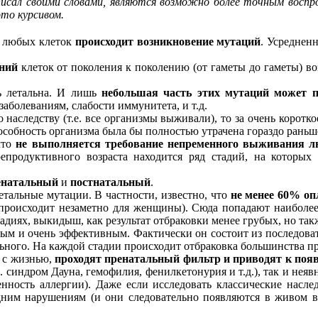
исал своими словами, являются возможно более точным воспр
это курсивом.
любых клеток
происходит возникновение мутаций
. Усреднен
ений
клеток от поколения к поколению (от гаметы до гаметы) в
ть летальна. И лишь
небольшая часть этих мутаций может п
аболеваниям, слабости иммунитета, и т.д.
наследству (т.е. все организмы выживали), то за очень коротко
особность организма была бы полностью утрачена гораздо раньш
что
не выполняется требование непременного выживания лю
епродуктивного возраста находится ряд стадий, на которых
енатальный
и
постнатальный
.
етальные мутации. В частности, известно, что
не менее 60% о
происходит незаметно для женщины). Сюда попадают наиболее 
тадиях, выкидыш, как результат отбраковки менее грубых, но т
ым и очень эффективным. Фактически он состоит из последоват
льного. На каждой стадии происходит отбраковка большинства п
 с жизнью,
проходят пренатальный фильтр и приводят к поя
 синдром Дауна, гемофилия, фенилкетонурия и т.д.), так и не
нность аллергии). Даже если исследовать классические насле
им нарушениям (и они следовательно появляются в живом ви