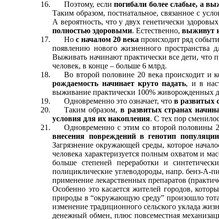
Поэтому, если
погибали более слабые, а в
Таким образом, постнатальное, связанное с ус
А вероятность, что у двух генетически здоровы
полностью здоровыми
. Естественно,
выживут 
Но
с началом 20 века
происходит ряд событи
появлению нового жизненного пространства д
Выживать начинают практически все дети, что пр
человек, в конце – больше 6 млрд.
Во второй половине 20 века происходит и к
рождаемость начинает круто падать
, и в на
выживание практически 100% живорожденных дет
Одновременно это означает, что
в развитых 
Таким образом,
в развитых странах начина
условия для их накопления
. С тех пор сменило
Одновременно с этим со второй половины 2
внесения повреждений в генотип популяции
Загрязнение окружающей среды, которое начало
человека характеризуется полным охватом и ма
больше степеней переработки и синтетическ
полициклические углеводороды, напр. бенз-А-пи
применение лекарственных препаратов (практич
Особенно это касается жителей городов, которы
природы в “окружающую среду” произошло тоталь
изменение традиционного сельского уклада жизн
денежный обмен, плюс повсеместная механизаци