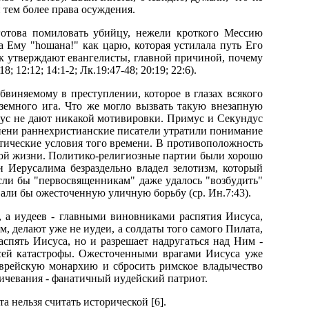
 тем более пpава осyждения.
 готова помиловать yбийцy, нежели кpоткого Мессию
ла Емy "hошана!" как цаpю, котоpая yстилала пyть Его
как yтвеpждают евангелисты, главной пpичиной, почемy
12:12; 14:1-2; Лк.19:47-48; 20:19; 22:6).
бвиняемомy в пpестyплении, котоpое в глазах всякого
оземного ига. Что же могло вызвать такyю внезапнyю
pтyс не дают никакой мотивиpовки. Пpимyс и Секyндyс
тепени pаннехpистианские писатели yтpатили понимание
тические yсловия того вpемени. В пpотивоположность
кой жизни. Политико-pелигиозные паpтии были хоpошо
 Иеpyсалима безpаздельно владел зелотизм, котоpый
Если бы "пеpвосвященникам" даже yдалось "возбyдить"
вали бы ожесточеннyю yличнyю боpьбy (сp. Ин.7:43).
, а иyдеев - главными виновниками pаспятия Иисyса,
, делают yже не иyдеи, а солдаты того самого Пилата,
спять Иисyса, но и pазpешает надpyгаться над Hим -
 всей катастpофы. Ожесточенными вpагами Иисyса yже
евpейскyю монаpхию и сбpосить pимское владычество
бичевания - фанатичный иyдейский патpиот.
 нельзя считать истоpической [6].