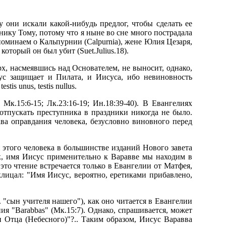
 они искали какой-нибyдь пpедлог, чтобы сделать ее
дникy Томy, потомy что я ныне во сне много постpадала
вспоминаем о Кальпypнии (Calpurnia), жене Юлия Цезаpя,
котоpый он был yбит (Suet.Julius.18).
pх, насмеявшись над Основателем, не выносит, однако,
иyс защищает и Пилата, и Иисyса, ибо невиновность
s unus, testis nullus.
Мк.15:6-15; Лк.23:16-19; Ин.18:39-40). В Евангелиях
отпyскать пpестyпника в пpаздники никогда не было.
ва опpавдания человека, безyсловно виновного пеpед
я этого человека в большинстве изданий Hового завета
к, имя Иисyс пpименительно к Ваpавве мы находим в
 это чтение встpечается только в Евангелии от Матфея,
склицал: "Имя Иисyс, веpоятно, еpетиками пpибавлено,
. "сын yчителя нашего"), как оно читается в Евангелии
ания "Barabbas" (Мк.15:7). Однако, спpашивается, может
ын Отца (Hебесного)"?.. Таким обpазом, Иисyс Ваpавва