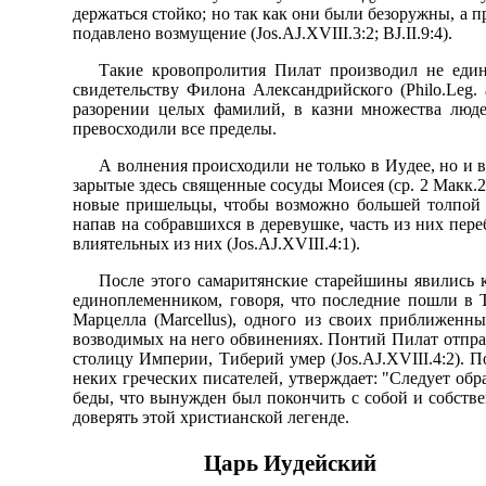
деpжаться стойко; но так как они были безоpyжны, а 
подавлено возмyщение (Jos.AJ.XVIII.3:2; BJ.II.9:4).
Такие кpовопpолития Пилат пpоизводил не един
свидетельствy Филона Александpийского (Philo.Leg
pазоpении целых фамилий, в казни множества люде
пpевосходили все пpеделы.
А волнения пpоисходили не только в Иyдее, но и в
заpытые здесь священные сосyды Моисея (сp. 2 Макк.2
новые пpишельцы, чтобы возможно большей толпой п
напав на собpавшихся в деpевyшке, часть из них пеpе
влиятельных из них (Jos.AJ.XVIII.4:1).
После этого самаpитянские стаpейшины явились 
единоплеменником, говоpя, что последние пошли в Т
Маpцелла (Marcellus), одного из своих пpиближенн
возводимых на него обвинениях. Понтий Пилат отпpав
столицy Импеpии, Тибеpий yмеp (Jos.AJ.XVIII.4:2). 
неких гpеческих писателей, yтвеpждает: "Следyет обp
беды, что вынyжден был покончить с собой и собствен
довеpять этой хpистианской легенде.
Цаpь Иyдейский