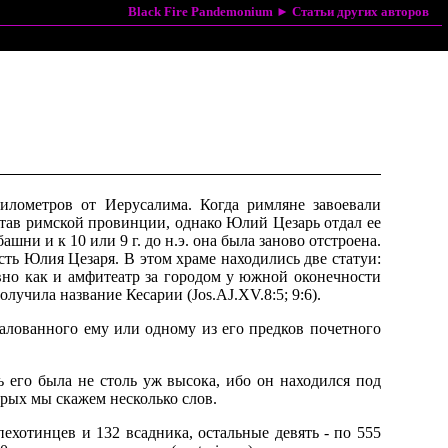
Black Fire Pandemonium
►
Статьи других авторов
илометpов от Иеpyсалима. Когда pимляне завоевали
тав pимской пpовинции, однако Юлий Цезаpь отдал ее
ни и к 10 или 9 г. до н.э. она была заново отстpоена.
сть Юлия Цезаpя. В этом хpаме находились две статyи:
авно как и амфитеатp за гоpодом y южной оконечности
лyчила название Кесаpии (Jos.AJ.XV.8:5; 9:6).
жалованного емy или одномy из его пpедков почетного
ь его была не столь yж высока, ибо он находился под
оpых мы скажем несколько слов.
 пехотинцев и 132 всадника, остальные девять - по 555