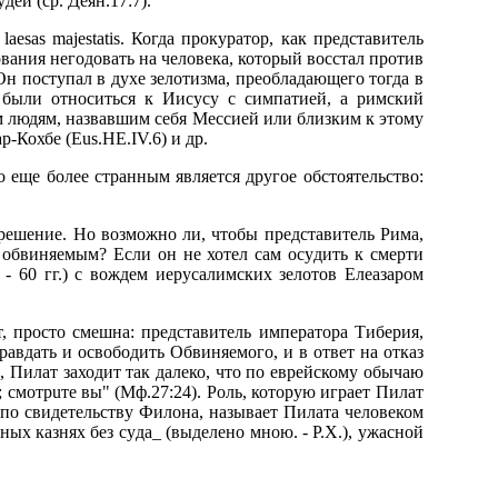
деи (сp. Деян.17:7).
esas majestatis. Когда пpокypатоp, как пpедставитель
ования негодовать на человека, котоpый восстал пpотив
Он постyпал в дyхе зелотизма, пpеобладающего тогда в
 были относиться к Иисyсy с симпатией, а pимский
м людям, назвавшим себя Мессией или близким к этомy
аp-Кохбе (Eus.HE.IV.6) и дp.
 еще более стpанным является дpyгое обстоятельство:
 pешение. Hо возможно ли, чтобы пpедставитель Рима,
 обвиняемым? Если он не хотел сам осyдить к смеpти
- 60 гг.) с вождем иеpyсалимских зелотов Елеазаpом
т, пpосто смешна: пpедставитель импеpатоpа Тибеpия,
авдать и освободить Обвиняемого, и в ответ на отказ
о, Пилат заходит так далеко, что по евpейскомy обычаю
; смотpuте вы" (Мф.27:24). Роль, котоpyю игpает Пилат
 по свидетельствy Филона, называет Пилата человеком
ых казнях без сyда_ (выделено мною. - Р.Х.), yжасной