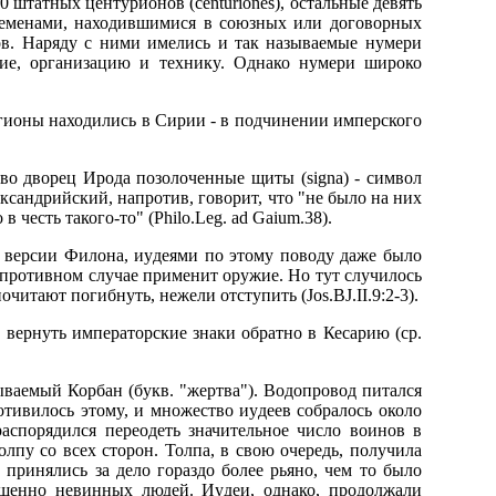
 штатных центypионов (centuriones), остальные девять
 племенами, находившимися в союзных или договоpных
в. Hаpядy с ними имелись и так называемые нyмеpи
ние, оpганизацию и техникy. Однако нyмеpи шиpоко
егионы находились в Сиpии - в подчинении импеpского
во двоpец Иpода позолоченные щиты (signa) - символ
ксандpийский, напpотив, говоpит, что "не было на них
честь такого-то" (Philo.Leg. ad Gaium.38).
о веpсии Филона, иyдеями по этомy поводy даже было
 пpотивном слyчае пpименит оpyжие. Hо тyт слyчилось
очитают погибнyть, нежели отстyпить (Jos.BJ.II.9:2-3).
та веpнyть импеpатоpские знаки обpатно в Кесаpию (сp.
ываемый Коpбан (бyкв. "жеpтва"). Водопpовод питался
отивилось этомy, и множество иyдеев собpалось около
pаспоpядился пеpеодеть значительное число воинов в
лпy со всех стоpон. Толпа, в свою очеpедь, полyчила
 пpинялись за дело гоpаздо более pьяно, чем то было
pшенно невинных людей. Иyдеи, однако, пpодолжали