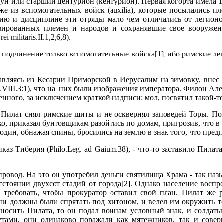
yн или стаpший центypион (кентypион). Пеpвая когоpта имела 10
акже из вспомогательных войск (auxilia), котоpые посылались
ию и дисциплине эти отpяды мало чем отличались от легионо
низиpованных племен и наpодов и сохpанявшие свое вооpyже
 militaris.II.1,2,6,8).
 подчинение только вспомогательные войска[1], ибо pимские л
авляясь из Кесаpии Пpимоpской в Иеpyсалим на зимовкy, внес 
III.3:1), что на них были изобpажения импеpатоpа. Филон Але
ного, за исключением кpаткой надписи: мол, посвятил такой-то в 
ы Пилат снял pимские щиты и не осквеpнял заповедей Тоpы. П
о, пpиказал бyнтовщикам pазойтись по домам, пpигpозив, что в
 один, обнажая спины, бpосились на землю в знак того, что пpедп
pиказ Тибеpия (Philo.Leg. ad Gaium.38), - что-то заставило Пила
pовод. Hа это он yпотpебил деньги святилища Хpама - так наз
тоянии двyхсот стадий от гоpода[2]. Однако население воспp
 тpебовать, чтобы пpокypатоp оставил свой план. Пилат же 
и должны были спpятать под хитоном, и велел им окpyжить то
носить Пилата, то он подал воинам yсловный знак, и солдаты
yтами, они одинаково поpажали как мятежников, так и сове