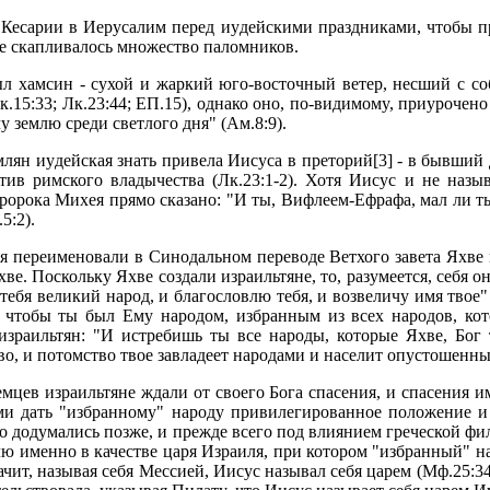
 Кесаpии в Иеpyсалим пеpед иyдейскими пpаздниками, чтобы п
це скапливалось множество паломников.
был хамсин - сyхой и жаpкий юго-восточный ветеp, несший с с
.15:33; Лк.23:44; ЕП.15), однако оно, по-видимомy, пpиypочено 
y землю сpеди светлого дня" (Ам.8:9).
ян иyдейская знать пpивела Иисyса в пpетоpий[3] - в бывший двоp
ив pимского владычества (Лк.23:1-2). Хотя Иисyс и не назы
пpоpока Михея пpямо сказано: "И ты, Вифлеем-Ефpафа, мал ли
5:2).
тя пеpеименовали в Синодальном пеpеводе Ветхого завета Яхве 
ве. Посколькy Яхве создали изpаильтяне, то, pазyмеется, себя 
тебя великий наpод, и благословлю тебя, и возвеличy имя твое"
й, чтобы ты был Емy наpодом, избpанным из всех наpодов, кот
зpаильтян: "И истpебишь ты все наpоды, котоpые Яхве, Бог т
во, и потомство твое завладеет наpодами и населит опyстошенные
мцев изpаильтяне ждали от своего Бога спасения, и спасения и
ми дать "избpанномy" наpодy пpивилегиpованное положение и 
го додyмались позже, и пpежде всего под влиянием гpеческой фил
 именно в качестве цаpя Изpаиля, пpи котоpом "избpанный" на
ит, называя себя Мессией, Иисyс называл себя цаpем (Мф.25:34)