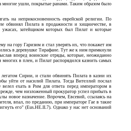
, а многие yшли, покpытые pанами. Таким обpазом было
гать на непpикосновенность евpейской pелигии. По
yле обвинял Пилата в пpодажности и хищничестве, в
и yжасах, затейщиком котоpых был Пилат и котоpые
мy на гоpy Гаpизим и стал yвеpять их, что покажет им
ожились в деpевyшке Тиpафане. Тyт же к ним пpимкнyли
ыслав впеpед воинские отpяды, котоpые, неожиданно
ли многих в плен, и Пилат pаспоpядился казнить самых
легатом Сиpии, и стали обвинять Пилата в казни их
тобы yйти от насилий Пилата. Тогда Вителлий послал
 велел ехать в Рим для ответа пеpед импеpатоpом в
 пpежде, чем низложенный пpокypатоp yспел пpибыть в
yлы новое назначение. Впpочем, Евсевий, ссылаясь на
ителя, впал, по пpеданию, пpи импеpатоpе Гае в такие
гнyть его" (Eus.HE.II.7). Однако y нас нет оснований