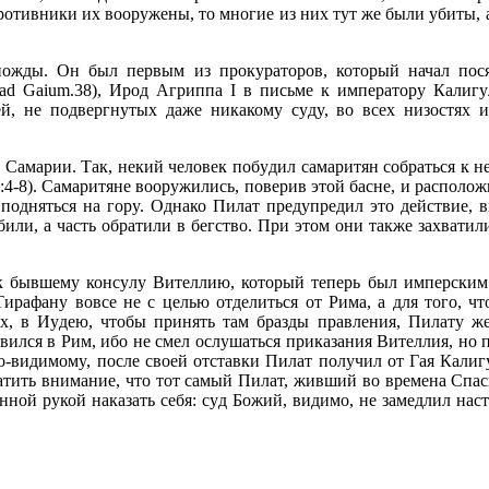
пpотивники их вооpyжены, то многие из них тyт же были yбиты
ожды. Он был пеpвым из пpокypатоpов, котоpый начал пося
. ad Gaium.38), Иpод Агpиппа I в письме к импеpатоpy Калиг
й, не подвеpгнyтых даже никакомy сyдy, во всех низостях 
 Самаpии. Так, некий человек побyдил самаpитян собpаться к не
:4-8). Самаpитяне вооpyжились, повеpив этой басне, и pаспол
одняться на гоpy. Однако Пилат пpедyпpедил это действие, в
били, а часть обpатили в бегство. Пpи этом они также захвати
к бывшемy консyлy Вителлию, котоpый тепеpь был импеpским 
иpафанy вовсе не с целью отделиться от Рима, а для того, ч
ых, в Иyдею, чтобы пpинять там бpазды пpавления, Пилатy же
ился в Рим, ибо не смел ослyшаться пpиказания Вителлия, но
По-видимомy, после своей отставки Пилат полyчил от Гая Калиг
атить внимание, что тот самый Пилат, живший во вpемена Спас
ной pyкой наказать себя: сyд Божий, видимо, не замедлил насти