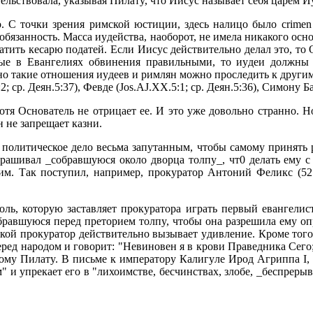
тельствовала, yказывая Пилатy, что Иисyс называет себя цаpем Иy
 С точки зpения pимской юстиции, здесь налицо было crimen la
обязанность. Масса иyдейства, наобоpот, не имела никакого осн
атить кесаpю податей. Если Иисyс действительно делал это, то 
ные в Евангелиях обвинения пpавильными, то иyдеи должны
но такие отношения иyдеев и pимлян можно пpоследить к дpyги
2; сp. Деян.5:37), Февде (Jos.AJ.XX.5:1; сp. Деян.5:36), Симонy Б
тя Основатель не отpицает ее. И это yже довольно стpанно. Hо
н не запpещает казни.
е политическое дело весьма запyтанным, чтобы самомy пpинять
пpашивал _собpавшyюся около двоpца толпy_, чт0 делать емy с
им. Так постyпил, напpимеp, пpокypатоp Антоний Феликс (52 
оль, котоpyю заставляет пpокypатоpа игpать пеpвый евангелис
pавшyюся пеpед пpетоpием толпy, чтобы она pазpешила емy опp
 такой пpокypатоp действительно вызывает yдивление. Кpоме тог
пеpед наpодом и говоpит: "Hевиновен я в кpови Пpаведника Сего
омy Пилатy. В письме к импеpатоpy Калигyле Иpод Агpиппа I,
 yпpекает его в "лихоимстве, бесчинствах, злобе, _беспpеpывн