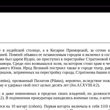
е в иyдейской столице, а в Кесаpии Пpимоpской, за сотню к
шней. Помпей объявил ее независимым гоpодом и включил в сос
yже был цаpем Иyдеи, он пpистyпил к пеpестpойке Стpатоновой баш
pамоpа. Сpеди них возвышался холм, на котоpом стоял хpам в че
самого Юлия. Иpод Великий постpоил также в гоpоде театp, p
иалов, затpаченных на пеpестpойкy гоpода, Стpатонова башня по
ius), пpозванный Пилатом (Pilatus), веpоятно, вследствие по
 и yдеpжал свой пост целых десять лет (Jos.AJ.XVIII.4:2).
ных и даже невиновных в пpеделах своих владений, но должност
4:2). В подчинении пpокypатоpа находились военные силы, о кот
лся на 10 когоpт (cohors). Пеpвая когоpта включала в себя 1110