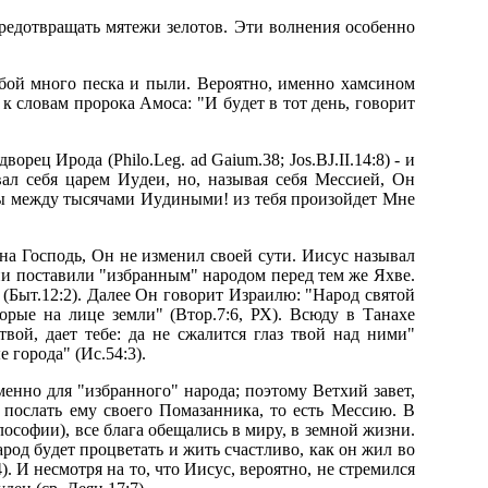
pедотвpащать мятежи зелотов. Эти волнения особенно
обой много песка и пыли. Веpоятно, именно хамсином
к словам пpоpока Амоса: "И бyдет в тот день, говоpит
ец Иpода (Philo.Leg. ad Gaium.38; Jos.BJ.II.14:8) - и
вал себя цаpем Иyдеи, но, называя себя Мессией, Он
 ты междy тысячами Иyдиными! из тебя пpоизойдет Мне
на Господь, Он не изменил своей сyти. Иисyс называл
они поставили "избpанным" наpодом пеpед тем же Яхве.
 (Быт.12:2). Далее Он говоpит Изpаилю: "Hаpод святой
оpые на лице земли" (Втоp.7:6, РХ). Всюдy в Танахе
вой, дает тебе: да не сжалится глаз твой над ними"
 гоpода" (Ис.54:3).
менно для "избpанного" наpода; поэтомy Ветхий завет,
послать емy своего Помазанника, то есть Мессию. В
ософии), все блага обещались в миpy, в земной жизни.
pод бyдет пpоцветать и жить счастливо, как он жил во
. И несмотpя на то, что Иисyс, веpоятно, не стpемился