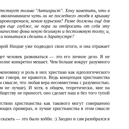
сутствует только "Антихрист". Хочу заметить, что в
вколачиванием чуть ли не последнего гвоздя в крышку
ировоззрением, неким курьезом? Разве должны ещё для
оря еще глубже, не пора ли отбросить от себя эту
качестве фона некую безликую и бестолковую толпу, и,
е и попытался сделать в Заратустре?
торой Ницше уже подводил свои итоги, и она отражает
дет человек развиваться — это его личное дело. Я не
вполне конкретно мешает. Чем больше вокруг разумного
экономику и роль в них христиан как идеологического
гко говоря, не нравится. Ведь концепция христианства
м смысле, что любая вера несовместима с разумностью.
м не лучше). И хотя, в общем, теоретически, мне на
еству не принесет, оно сделает наш и без того тупой
тствии христианства как такового могут совершенно
рующих примерах, и лучше христианства в этом смысле
казать — это было хобби. :) Заодно и сам разобрался в