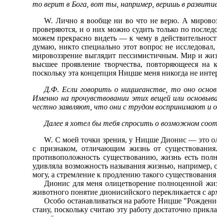
то верит в Бога, вот ты, например, веришь в развитие
W. Лично я вообще ни во что не верю. А мировозз
проверяются, и о них можно судить только по последс
можем прекрасно видеть — к чему в действительности
думаю, никто специально этот вопрос не исследовал, 
мировоззрение выглядит пессимистичным. Мир и жизн
высшее проявление творчества, повторяющееся на 
поскольку эта концепция Ницше меня никогда не интерес
Д.Ф. Если говорить о ницшеанстве, то оно осно
Именно на прочувствовании этих вещей или основыва
честно заявляют, что они с трудом воспринимают и о
Далее я хотел бы тебя спросить о возможном соо
W. С моей точки зрения, у Ницше Дионис — это ол
с признаком, отличающим жизнь от существования
противоположность существованию, жизнь есть полн
удивляла возможность называния жизнью, например, су
могу, а стремление к продлению такого существования
Дионис для меня олицетворение полноценной жизн
животного понятие дионисийского перекликается с арх
Особо останавливаться на работе Ницше "Рождение 
стану, поскольку считаю эту работу достаточно прикл