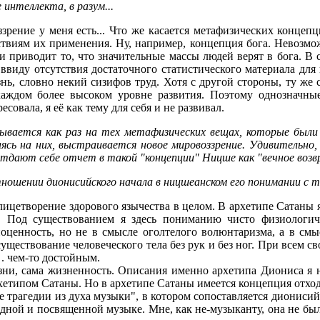
 интеллекта, в разум...
рение у меня есть... Что же касается метафизических концепц
твиям их применения. Ну, например, концепция бога. Невозмож
 приводит то, что значительные массы людей верят в бога. В с
ввиду отсутствия достаточного статистического материала для
ь, словно некий сизифов труд. Хотя с другой стороны, ту ж
каждом более высоком уровне развития. Поэтому однозначны
овала, я её как тему для себя и не развивал.
вывается как раз на тех метафизических вещах, которые был
ясь на них, выстраивается новое мировоззрение. Удивительно
тдают себе отчет в такой "концепции" Ницше как "вечное возвр
тношении дионисийского начала в ницшеанском его понимании с
ицетворение здорового язычества в целом. В архетипе Сатаны 
. Под существованием я здесь пониманию чисто физиологиче
оценность, но не в смысле оголтелого волюнтаризма, а в смы
ществование человеческого тела без рук и без ног. При всем с
 . чем-то достойным.
и, сама жизненность. Описания именно архетипа Диониса я н
етипом Сатаны. Но в архетипе Сатаны имеется концепция отхода 
трагедии из духа музыки", в котором сопоставляется дионисийс
адной и посвященной музыке. Мне, как не-музыканту, она не был