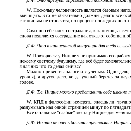
Д.Ф. Это требует определенной психологической пр
W. Поскольку человечность является базовым нап
вычищать. Это не обязательно должны делать все особ
сатанистам не относятся, но процент последних по отн
Сама по себе идея сострадания, как помощь всем 
снова появляется сострадание как отказ от собственн
Д.Ф. Что в ницшеанской концепции для тебя выгл
W. Повторюсь: у Ницше я не принимаю его работу 
некоему светлому будущему, где всё будет замечательн
я для них что-то делал сейчас?
Можно привести аналогию с ученым. Одно дело, к
уровня), а другое дело, когда ученый берется за на
голове.
Д.Ф. Т.е. Ницше можно представить себе именно
W. КПД в философии измерять, знаешь ли, трудно.
раздумывать над одной страницей минут по пятнадцать
Все остальные "слабые" места у Ницше для меня м
Д.Ф. Но это не очень большая претензия к Ницше. :