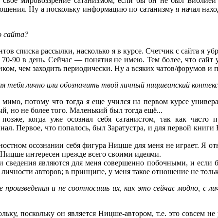
свое мировоззрение сатанизмом, если бы он не был Библией 
ошения. Ну а поскольку информацию по сатанизму я начал находи
о сайта?
в списка рассылки, насколько я в курсе. Счетчик с сайта я убрал
0-90 в день. Сейчас — понятия не имею. Тем более, что сайт 
ликом, чем заходить периодически. Ну а всяких чатов/форумов и 
я тебя лично или обозначить твой личный ницшеанский контекс
 мимо, потому что тогда я еще учился на первом курсе универ
й, но не более того. Маленький был тогда ещё...
 позже, когда уже осознал себя сатанистом, так как часто 
нал. Первое, что попалось, был Заратустра, и для первой книг
ностном осознании себя фигура Ницше для меня не играет. Я о
е Ницше интересен прежде всего своими идеями.
эти сведения являются для меня совершенно побочными, и если 
личности авторов; в принципе, у меня такое отношение не тольк
е произведения и не соотносишь их, как это сейчас модно, с 
ьку, поскольку он является Ницше-автором, т.е. это совсем не 