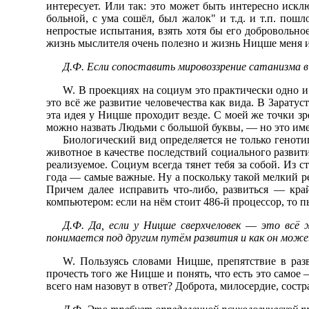
интересует. Или так: это может быть интересно искл
больной, с ума сошёл, был жалок" и т.д. и т.п. пош
непростые испытания, взять хотя бы его добровольное
жизнь мыслителя очень полезно и жизнь Ницше меня и
Д.Ф. Если сопоставить мировоззрение сатанизма в
W. В проекциях на социум это практически одно и 
это всё же развитие человечества как вида. В Зарату
эта идея у Ницше проходит везде. С моей же точки зре
можно назвать Людьми с большой буквы, — но это име
Биологический вид определяется не только геноти
животное в качестве последствий социального развити
реализуемое. Социум всегда тянет тебя за собой. Из 
года — самые важные. Ну а поскольку такой мелкий ре
Причем далее исправить что-либо, развиться — кр
компьютером: если на нём стоит 486-й процессор, то 
Д.Ф. Да, если у Ницше сверхчеловек
—
это всё ж
понимается под другим путём развития и как он мож
W. Пользуясь словами Ницше, препятствие в разв
прочесть того же Ницше и понять, что есть это самое
всего нам назовут в ответ? Доброта, милосердие, состр