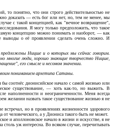
ий, то понятно, что они строго действительностью не
но доказать — есть бог или нет, но, тем не менее, мы
лучае с такой концепцией, как "вечное возвращение",
 исследования. Я могу только предположить, что такое
е самую концепцию можно понимать и наоборот, — как
е выводы о её проявлении сделать очень сложно. И
и предложены Ницше и о которых мы сейчас говорим.
, но многие люди, хорошо знающие творчество Ницше,
ащение", его смысле и несомом значении.
 твоим пониманием архетипа Сатаны.
я бы соотнёс дионисийское начало с самой жизнью или
ское существование, — хоть как-то, но выжить. В
сле наполненности и неограниченности. Меня всегда
воем желании назвать такое существование жизнью я не
е встречал, но в проявлениях жизненности здорового
от человеческого, а у Диониса такого быть не может.
кое и аполлоновское начало в жизни и искусстве, я не
а столь уж интересна. Во всяком случае, перечитывать