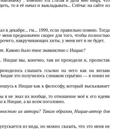
наизнанку". Именно эта статья и дала мне инфу, что
ть, то я её начал и выкладывать... Сейчас на сайте из
 в декабре... гм... 1999, если правильно помню. Тогда
у меня предназначен скорее для того, чтобы полностью
прочего, накручивающих хиты, у меня нет и не будет.
т. Каково было твое знакомство с Ницше?
а. Ницше мы, конечно, там не проходили и, пролистав
приходилось слышать ссылки на него как на весьма
и Ницше это получилось слишком серьёзно — я понял не
тношусь к Ницше как к философу, который высказывает
бы я не знал их вообще, то отношение моё к его идеям
о к Ницше, а ко всем поголовно.
личностью их автора? Таким образом, Ницше-автор для
упускается из вида, но можно сказать, что это меня не