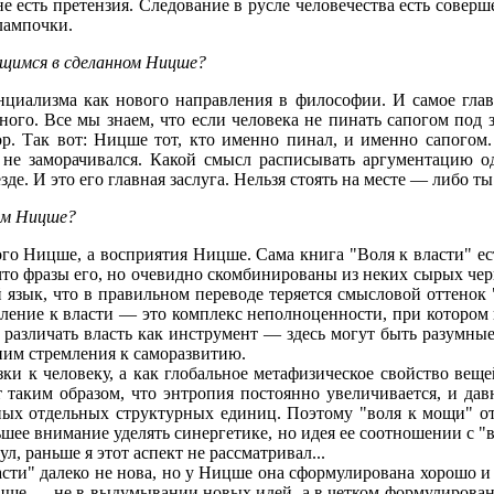
не есть претензия. Следование в русле человечества есть сове
лампочки.
щимся в сделанном Ницше?
иализма как нового направления в философии. И самое главн
ого. Все мы знаем, что если человека не пинать сапогом под 
. Так вот: Ницше тот, кто именно пинал, и именно сапогом. 
о не заморачивался. Какой смысл расписывать аргументацию 
де. И это его главная заслуга. Нельзя стоять на месте — либо ты 
ям Ницше?
ого Ницше, а восприятия Ницше. Сама книга "Воля к власти" ес
что фразы его, но очевидно скомбинированы из неких сырых черно
 язык, что в правильном переводе теряется смысловой оттенок "
ление к власти — это комплекс неполноценности, при котором 
о различать власть как инструмент — здесь могут быть разумны
оним стремления к саморазвитию.
ки к человеку, а как глобальное метафизическое свойство веще
таким образом, что энтропия постоянно увеличивается, и дав
ных отдельных структурных единиц. Поэтому "воля к мощи" отд
льшее внимание уделять синергетике, но идея ее соотношении с 
л, раньше я этот аспект не рассматривал...
ласти" далеко не нова, но у Ницше она сформулирована хорошо 
Ницше — не в выдумывании новых идей, а в четком формулиров