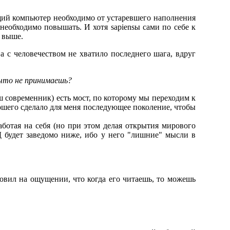
щий компьютер необходимо от устаревшего наполнения
 необходимо повышать. И хотя sapiensы сами по себе к
о выше.
а с человечеством не хватило последнего шага, вдруг
 что не принимаешь?
 современник) есть мост, по которому мы переходим к
орошего сделало для меня последующее поколение, чтобы
ботая на себя (но при этом делая открытия мирового
ПД будет заведомо ниже, ибо у него "лишние" мысли в
ловил на ощущении, что когда его читаешь, то можешь