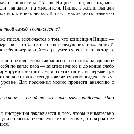
чьи-то вопли типа: "А ваш Ницше — он, дескать, мол,
 мысли, нападают на мыслителя. Ницше в жизни выпали
ок и т.п. никак нельзя. В этом смысле знать реальную
".
а твой взгляд, соотношение?
 уже писал, заключается в том, что концепция Ницше —
их берегов — от ближнего ради следующих поколений. И
 себя исчерпало. Хотя, разумеется, есть и те, которых
торию человечества так много нацепилось на здоровое
себя по капле раба — занятие нудное и до конца слабо
рмируется до пяти лет, а из этих пяти лет первые три
ртное воспитание сегодня является явно неадекватным.
 уровне. Для пояснения можно провести аналогию с
.
развитие
—
некий прыжок или некое инобытиё. Что
ая инструкция заключается в том, чтобы внимательно
у и спросить о человеческих качествах, что вероятнее
ться.