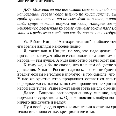
мне её не захотелось.
Д.Ф. Можешь ли ты высказать своё мнение об отд
направлении своего удара именно по христианству вы
гроба христианства, то не выглядят ли сейчас, в на
тебя существовать всерьез те люди, которые заст
неизбывную рефлексию ко всему низшему вокруг нас? В
лишаясь рефлексии к ней, они как бы повисают в возд
W. Работа Ницше "Антихристианин" наиболее точно
его зрелые взгляды наиболее полно.
Я, также как и Ницше, не учу, что надо делать. 
призываю к тому, чтобы все становились сатанистами 
народа — тем лучше. А куда конкретно разум будет раз
К тому же, я бы не сказал, что в нашем обществе
движения. У нас в России, надеюсь, все же не будет 
вредит мозгам не только напрямую (в том смысле, что
У нас же христианство продолжает оставаться легит
народные массы плевать, но само продвижение христи
народ ещё тупее. Разве может меня греть мысль о жизн
Далее... Вопреки распространенному мнению, ид
нормально существовать. Однако пояснять любую конц
ничего придумать и нельзя.
Ну и вообще одно время комментарии к статьям хри
теологии, апологетике, креационизме и т.п.