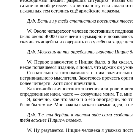
необходимый инсайт, разрешив ситуацию "назвал бы 
сатанизм вообще имеет к христианству и т.п. мало отн
начальных тем остались ещё армейские маразмы.
Д.Ф. Есть ли у тебя статистика посещения твоег
W. Около четырехсот человек постоянных подписанто
было около 40000 посещений суммарно и добавлялось 7
скачивать апдейты и содержать его у себя на харде це
Д.Ф. Можешь ли ты определить значение Ницше дл
W. Первое знакомство с Ницше было, я бы сказал,
некое попавшееся издание, я понял, что мужик он умны
Сознательно я познакомился с ним значительно
нетривиального мыслителя. Захотелось прочесть ориги
более четверти. Хотя слог впечатлил.
Какого-либо личностного значения или роли в лич
определенные идеи, часто — созвучные моим. Т.е. мн
Я, конечно, кое-что знаю и о его биографии, но 
было бы тем же. Мне важны высказываемые идеи, а не 
Д.Ф. Т.е. ты берёшь в чистом виде сами созданны
тебя важнее Ницше-человека.
W. Ну разумеется. Ницше-человека я уважаю постол