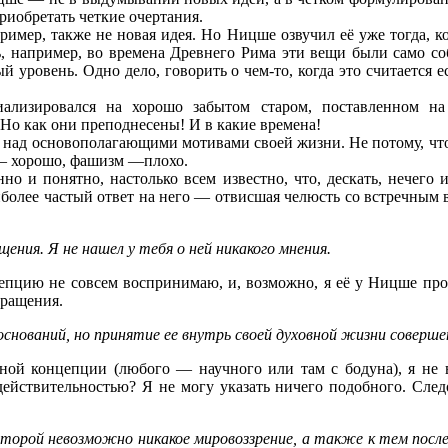
риобретать четкие очертания.
имер, также не новая идея. Но Ницше озвучил её уже тогда, ко
 например, во времена Древнего Рима эти вещи были само со
 уровень. Одно дело, говорить о чем-то, когда это считается е
лизировался на хорошо забытом старом, поставленном на 
 Но как они преподнесены! И в какие времена!
над основополагающими мотивами своей жизни. Не потому, что о
я — хорошо, фашизм —плохо.
нно и понятно, настолько всем известно, что, дескать, нечего
более частый ответ на него — отвисшая челюсть со встречным 
щения. Я не нашел у тебя о ней никакого мнения.
нцепцию не совсем воспринимаю, и, возможно, я её у Ницше пр
вращения.
снований, но принятие ее внутрь своей духовной жизни совершен
нной концепции (любого — научного или там с бодуна), я не
ействительностью? Я не могу указать ничего подобного. Следо
 которой невозможно никакое мировоззрение, а также к тем пос