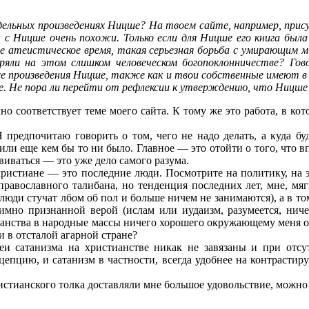
ельных произведениях Ницше? На твоем сайте, например, при
 с Ницше очень похожи. Только если для Ницше его книга была 
ше атеистическое время, такая серьезная борьба с умирающим м
ряли на этом слишком человеческом богопоклонничестве? Гов
се произведения Ницше, также как и твои собственные имеют в 
ухе. Не пора ли перейти от рефлексии к утверждению, что Ницш
 соответствует теме моего сайта. К тому же это работа, в ко
Я предпочитаю говорить о том, чего не надо делать, а куда бу
или еще кем бы то ни было. Главное — это отойти о того, что 
виваться — это уже дело самого разума.
 христиане — это последние люди. Посмотрите на политику, на 
православного талибана, но тенденция последних лет, мне, мя
 люди стучат лбом об пол и больше ничем не занимаются), а в то
имно признанной верой (ислам или иудаизм, разумеется, ниче
анства в народные массы ничего хорошего окружающему меня общ
и в отсталой агарной стране?
еи сатанизма на христианстве никак не завязаны и при отсу
епцию, и сатанизм в частности, всегда удобнее на контрасти
стианского толка доставляли мне большое удовольствие, можно с