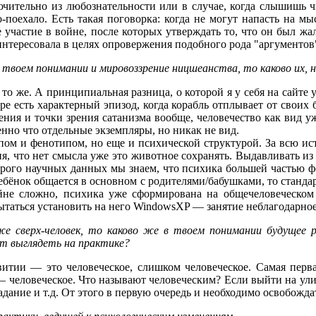
ючительно из любознательности или в случае, когда слышишь 
ло-поехало. Есть такая поговорка: когда не могут напасть на
 участие в войне, после которых утверждать то, что он был жал
нтересовала в целях опровержения подобного рода "аргументов
 твоем понимании и мировоззрение ницшеанства, то каково их, н
то же. А принципиальная разница, о которой я у себя на сайте
стре есть характерный эпизод, когда корабль отплывает от сво
ния и точки зрения сатанизма вообще, человечество как вид уже
нно что отдельные экземпляры, но никак не вид.
пом и фенотипом, но еще и психической структурой. За всю ис
я, что нет смысла уже это животное сохранять. Выдавливать из 
строго научных данных мы знаем, что психика большей частью фо
бёнок общается в основном с родителями/бабушками, то станда
айне сложно, психика уже сформирована на общечеловеческом
пытаться установить на него WindowsXP — занятие неблагодарное
е сверх-человек, то каково же в твоем понимании будущее 
ет выглядеть на практике?
итии — это человеческое, слишком человеческое. Самая перв
 — человеческое. Что называют человеческим? Если выйти на улиц
адание и т.д. От этого в первую очередь и необходимо освобожда