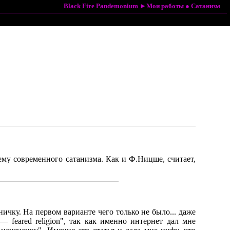
Black Fire Pandemonium
►
Мои работы
●
Сатанизм
тему современного сатанизма. Как и Ф.Ницше, считает,
ничку. На первом варианте чего только не было... даже
 feared religion", так как именно интернет дал мне