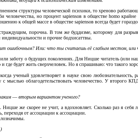
актики, ведущей к психологическим изменениям.
олнением структуры человеческой психики, то хреново работаю
и человечества, но процент sapiensов в обществе homo крайне
ошению к общей массе в обществе sapiensов всегда будет горазд
страждущим, порочна. В том же буддизме, которому для разрыв
ой индивидуальности и прочие бодхисаттвы.
ядит ошибочным? Или: что ты считаешь её слабым местом, или
или заботу о будущих поколениях. Для Ницше читатель (или наш
о и где будет жить сверхчеловек. Но я спрашиваю: что такого х
огда ученый удовлетворяет в науке свою любознательность, ра
уку с мыслью облагодетельствовать человечество. У второго К
 таким
—
вторым вариантом ученого?
 Ницше же скорее не учит, а вдохновляет. Сколько раз я себя 
, переходя от ассоциации к ассоциации.
алозначимы.
)