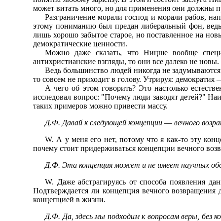
может витать много, но для применения они должны п
Разграничение морали господ и морали рабов, напр
этому пониманию был предан либеральный фон, ведь,
лишь хорошо забытое старое, но поставленное на новый
демократические ценности.
Можно даже сказать, что Ницше вообще специа
антихристианские взгляды, то они все далеко не новы.
Ведь большинство людей никогда не задумываются 
то совсем не приходит в голову. Утрируя: демократи
А чего об этом говорить? Это настолько естестве
исследовал вопрос: "Почему люди заводят детей?" Наи
таких примеров можно привести массу.
Д.Ф. Давай к следующей концепции
—
вечного возра
W. А у меня его нет, потому что я как-то эту ко
почему стоит придерживаться концепции вечного воз
Д.Ф. Эта концепция может и не имеет научных обо
W. Даже абстрагируясь от способа появления да
Подтверждается ли концепция вечного возвращения д
концепцией в жизни.
Д.Ф. Да, здесь мы подходим к вопросам веры, без