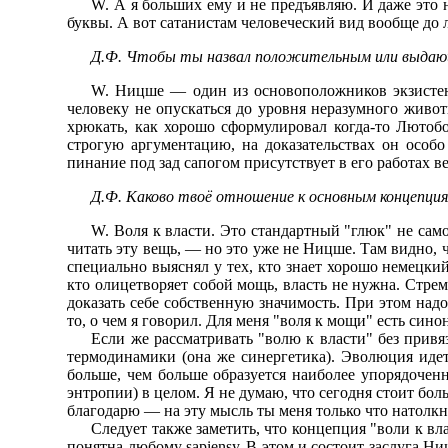
W. А я больших ему и не предъявляю. И даже это 
буквы. А вот сатанистам человеческий вид вообще до 
Д.Ф. Чтобы ты назвал положительным или выдаю
W. Ницше — один из основоположников экзистенц
человеку не опускаться до уровня неразумного животн
хрюкать, как хорошо сформулировал когда-то Лютобор
строгую аргументацию, на доказательствах он особ
пинание под зад сапогом присутствует в его работах вез
Д.Ф. Каково твоё отношение к основным концепци
W. Воля к власти. Это стандартный "глюк" не сам
читать эту вещь, — но это уже не Ницше. Там видно, 
специально выяснял у тех, кто знает хорошо немецкий
кто олицетворяет собой мощь, власть не нужна. Стрем
доказать себе собственную значимость. При этом над
то, о чем я говорил. Для меня "воля к мощи" есть син
Если же рассматривать "волю к власти" без привяз
термодинамики (она же синергетика). Эволюция идет 
больше, чем больше образуется наиболее упорядочен
энтропии) в целом. Я не думаю, что сегодня стоит бо
благодарю — на эту мысль ты меня только что натолкну
Следует также заметить, что концепция "воли к в
понятна любому sapiensу. В этом и состоит заслуга 