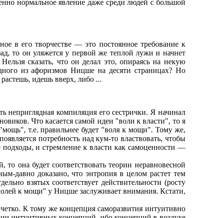
ршенно нормальное явление даже среди людей с большой
ое в его творчестве — это постоянное требование к
зад, то он уляжется у первой же теплой лужи и начнет
Нельзя сказать, что он делал это, опираясь на некую
одного из афоризмов Ницше на десяти страницах? Но
растешь, идешь вверх, либо ...
ть неприглядная компиляция его сестрички. Я начинал
виков. Что касается самой идеи "воли к власти", то я
мощь", т.е. правильнее будет "воля к мощи". Тому же,
появляется потребность над кум-то властвовать, чтобы
е подходы, и стремление к власти как самоценности —
й, то она будет соответствовать теории неравновесной
ным-давно доказано, что энтропия в целом растет тем
ельно взятых соответствует действительности (росту
"волей к мощи" у Ницше заслуживает внимания. Кстати,
и четко. К тому же концепция саморазвития интуитивно
ании интуитивных концепций, ибо концепций в воздухе