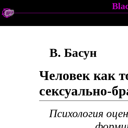
Bla
В. Басун
Человек как т
сексуально-б
Психология оцен
форми