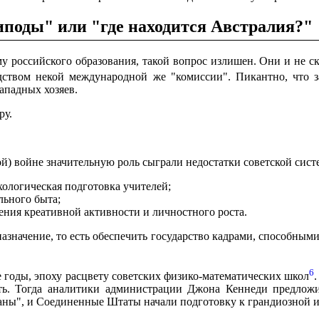
типоды" или "где находится Австралия?"
 российского образования, такой вопрос излишен. Они и не с
ством некой международной же "комиссии". Пикантно, что з
ападных хозяев.
ру.
 войне значительную роль сыграли недостатки советской систе
хологическая подготовка учителей;
льного быта;
ения креативной активности и личностного роста.
назначение, то есть обеспечить государство кадрами, способны
6
-е годы, эпоху расцвету советских физико-математических школ
ть. Тогда аналитики администрации Джона Кеннеди предложи
раны", и Соединенные Штаты начали подготовку к грандиозной и