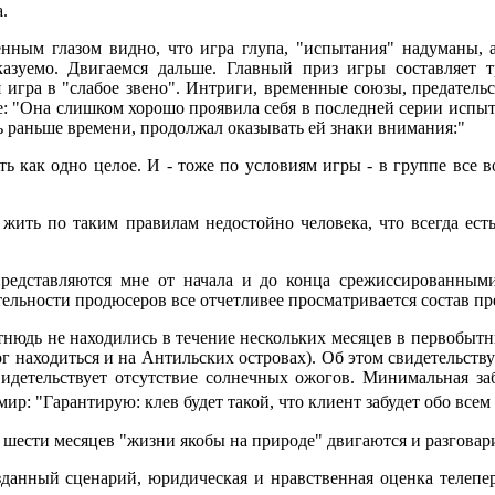
.
енным глазом видно, что игра глупа, "испытания" надуманы, 
казуемо. Двигаемся дальше. Главный приз игры составляет 
игра в "слабое звено". Интриги, временные союзы, предательс
оде: "Она слишком хорошо проявила себя в последней серии испы
сь раньше времени, продолжал оказывать ей знаки внимания:"
ь как одно целое. И - тоже по условиям игры - в группе все в
 жить по таким правилам недостойно человека, что всегда ест
представляются мне от начала и до конца срежиссированными
тельности продюсеров все отчетливее просматривается состав пр
тнюдь не находились в течение нескольких месяцев в первобытн
мог находиться и на Антильских островах). Об этом свидетельс
идетельствует отсутствие солнечных ожогов. Минимальная за
: "Гарантирую: клев будет такой, что клиент забудет обо всем 
е шести месяцев "жизни якобы на природе" двигаются и разгова
зданный сценарий, юридическая и нравственная оценка телепер