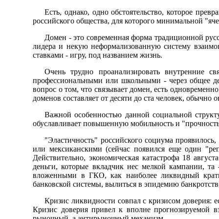
Есть, однако, одно обстоятельство, которое прев
российского общества, для которого минимальной "ячей
Домен - это современная форма традиционной рус
лидера и некую неформализованную систему взаимоп
ставками - игру, под названием жизнь.
Очень трудно проанализировать внутренние с
профессиональными или школьными - через общее дет
вопрос о том, что связывает домен, есть одновременн
доменов составляет от десяти до ста человек, обычно о
Важной особенностью данной социальной структур
обуславливает повышенную мобильность и "прочность
"Эластичность" российского социума проявилось, 
или мексиканскими (сейчас появился еще один "ре
Действительно, экономическая катастрофа 18 авгус
деньги, которые вкладчик нес мелкой кампании, та 
вложенными в ГКО, как наиболее ликвидный кратк
банковской системы, вылиться в эпидемию банкротств 
Кризис ликвидности совпал с кризисом доверия: е
Кризис доверия привел к вполне прогнозируемой вз
рыночный, а антирыночный механизм.