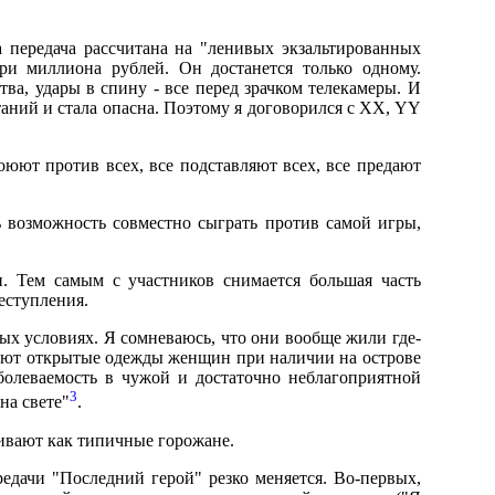
а передача рассчитана на "ленивых экзальтированных
три миллиона рублей. Он достанется только одному.
тва, удары в спину - все перед зрачком телекамеры. И
таний и стала опасна. Поэтому я договорился с XX, YY
оюют против всех, все подставляют всех, все предают
ь возможность совместно сыграть против самой игры,
. Тем самым с участников снимается большая часть
еступления.
ых условиях. Я сомневаюсь, что они вообще жили где-
твуют открытые одежды женщин при наличии на острове
болеваемость в чужой и достаточно неблагоприятной
3
на свете"
.
ривают как типичные горожане.
едачи "Последний герой" резко меняется. Во-первых,