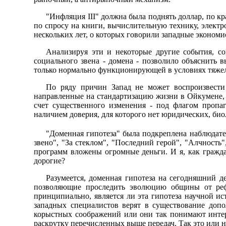
"Инфляция III" должна была поднять доллар, по кра
по спросу на книги, вычислительную технику, электр
нескольких лет, о которых говорили западные экономис
Анализируя эти и некоторые другие события, с
социального звена - домена - позволило объяснить 
только нормально функционирующей в условиях тяже
По ряду причин Запад не может воспроизвести
направленные на стандартизацию жизни в Ойкумене, 
счет существенного изменения - под флагом пропа
наличием доверия, для которого нет юридических, б
"Доменная гипотеза" была подкреплена наблюдате
звено", "За стеклом", "Последний герой", "Алчность
программ вложены огромные деньги. И я, как граждан
дорогие?
Разумеется, доменная гипотеза на сегодняшний д
позволяющие проследить эволюцию общины от реф
принципиально, является ли эта гипотеза научной и
западных специалистов верят в существование допо
корыстных соображений или они так понимают интер
раскрутку перечисленных выше передач. Так это или н