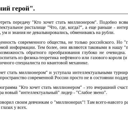
ний герой".
треть передачу "Кто хочет стать миллионером". Подобно всяко
лектуальное ристалище "Что, где, когда?", а еще раньше - ин
, ум и знания не девальвировались, обмениваясь на рубли.
ценность современного общества, не только российского. Hо "
мой информации. Тем более, они являются таковыми в нашу "
озможность обратного преобразования глубоко не очевидна. 
воспитать из физика-теоретика нефтяного или газового короля (
личного специалиста по квантовой механике.
очет стать миллионером" и уступала интеллектуальными турнир
 пространство современной России просто не в состоянии подд
рограмма "Кто хочет стать миллионером" - это вчерашний счас
ира новый "интеллектуальный" лидер - "Слабое звено".
говорил своим девчонкам о "миллионерах"! Там всего-навсего ра
глазах у всех.