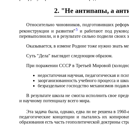
2. "Hе антипапы, а ан
Относительно чиновников, подготовивших реформу
5
реконструкции и развития"
и работают под руковод
перевыполнили, и в результате сильно подвели своих з
Оказывается, в измене Родине тоже нужно знать ме
Суть "Дела" выглядит следующим образом.
При поражении СССР в Третьей Мировой (холодной)
недостаточная научная, педагогическая и пси
заорганизованность учебного процесса и шко
безраздельное господство механизмов подавл
В результате школа не смогла исполнить свое пред
и научному потенциалу всего мира.
Эта задача была, однако, едва ли не решена в 1960
педагогические концепции и пытались их копирова
образования есть часть геополитической доктрины ст