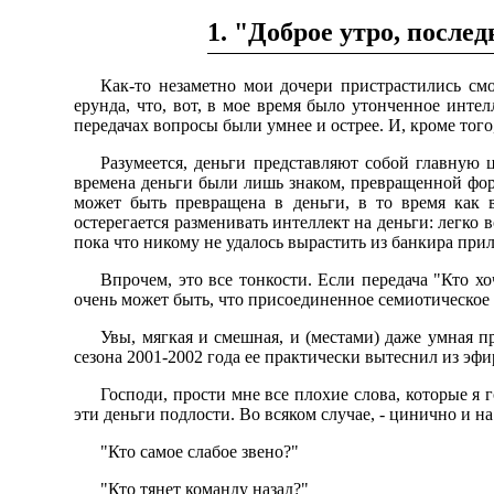
1. "Доброе утро, послед
Как-то незаметно мои дочери пристрастились смо
ерунда, что, вот, в мое время было утонченное интел
передачах вопросы были умнее и острее. И, кроме того
Разумеется, деньги представляют собой главную 
времена деньги были лишь знаком, превращенной фор
может быть превращена в деньги, в то время как в
остерегается разменивать интеллект на деньги: легко 
пока что никому не удалось вырастить из банкира при
Впрочем, это все тонкости. Если передача "Кто х
очень может быть, что присоединенное семиотическое
Увы, мягкая и смешная, и (местами) даже умная п
сезона 2001-2002 года ее практически вытеснил из эф
Господи, прости мне все плохие слова, которые я 
эти деньги подлости. Во всяком случае, - цинично и на 
"Кто самое слабое звено?"
"Кто тянет команду назад?"