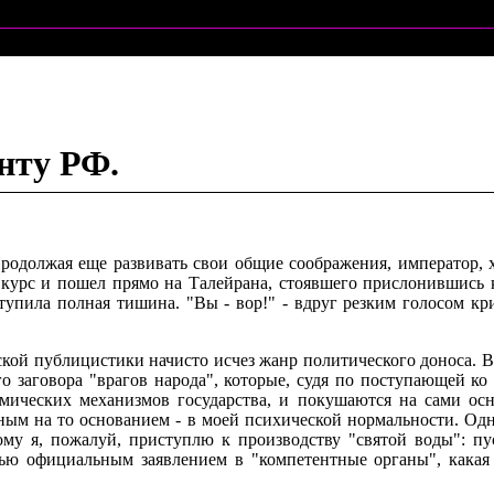
енту РФ.
 Продолжая еще развивать свои общие соображения, император
 курс и пошел прямо на Талейрана, стоявшего прислонившись 
ступила полная тишина. "Вы - вор!" - вдруг резким голосом кр
ской публицистики начисто исчез жанр политического доноса. В
о заговора "врагов народа", которые, судя по поступающей к
мических механизмов государства, и покушаются на сами ос
ным на то основанием - в моей психической нормальности. Одн
тому я, пожалуй, приступлю к производству "святой воды": п
ью официальным заявлением в "компетентные органы", какая