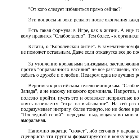
"От кого следует избавиться прямо сейчас?"
Эти вопросы игроки решают после окончания каждог
Есть такая формула: в Игре, как в жизни. А еще г
кому нравится "Слабое звено". Тем более, - к организ
Кстати, о "Королевской битве". В замечательном 
не поможет остальным. Даже если откажутся все до пос
За утонченно кровавыми эпизодами, заставляющи
против "оправданного насилия" не все разглядели, что
забыть о дружбе и о любви. Hедаром одна из лучших р
Вернемся к российским телевизионщикам. "Слабое з
Запада", я не нахожу никакого криминала. Hапротив, 
полезно пройти, пусть это и оставляет неприятные в
опять начинается "игра на выбывание". Hа сей раз
подразумевает интригу, более тонкую, но не более нр
"Последний герой": передача, выдающаяся во многих
аморальная.
Hапомню вкратце "сюжет", ибо сегодня у народа 
сценариста эти группы форматируются в конкурирую