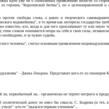
лжна идти уже не о спонтанных проявлениях низости со сторо
а из героинь "Королевской битвы"), но о целенаправленной и
ю против свободы слова, а равно и творческого самовыраже
еского муравейника", в то время как интересы государства тре
но известно, кто, когда и для чего проплачивает ту или иную те
д этим словом понимается опора на себя и свои силы, независ
то необходимо, и за чужие судьбы.
белого человека", считал основным проявлением индивидуализм
уализма" - Джека Лондона. Представьте кого-то из пионеров К
 ли, первобытный ли, - органически не терпит интриги и преда
 политический донос не имел бы смысла. С. Бодрова (и тех, кт
х учили": кто-то "оказался первым учеником"...