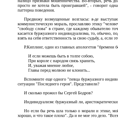
налицо признаки мошенничества. Во-вторых, речь до
просто не хотела быть проигравшей", - говорит одн
паттерна поведения.
Предвижу возмущенные возгласы: я-де выступа
коммунистическую мораль, прославляю этику "человеч
"свободу слова" в стране, где каждому обывателю точ
касается буржуазного индивидуализма, то, обычно, по
взять на себя ответственность за свою судьбу, а, если э
Р.Киплинг, один из главных апологетов "бремени 
И если можешь быть в толпе собою,
При короле с народом связь хранить,
И, уважая мнение любое,
Главы перед молвою не клонить...
Вспомните еще одного "певца буржуазного индивид
ситуации "Последнего героя". Представили?
И сколько прожил бы Сергей Бодров?
Индивидуализм: буржуазный ли, аристократический
Hо если бы речь шла только о морали и этике, мой
хорошо, и что такое плохо". Да и не мое это дело. "Все