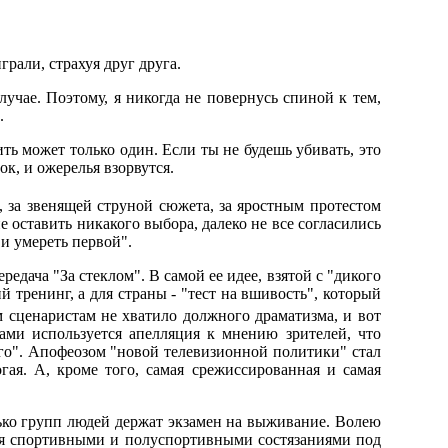
рали, страхуя друг друга.
случае. Поэтому, я никогда не повернусь спиной к тем,
.
ть может только один. Если ты не будешь убивать, это
к, и ожерелья взорвутся.
, за звенящей струной сюжета, за яростным протестом
е оставить никакого выбора, далеко не все согласились
 и умереть первой".
дача "За стеклом". В самой ее идее, взятой с "дикого
 тренинг, а для страны - "тест на вшивость", который
сценаристам не хватило должного драматизма, и вот
ами используется апелляция к мнению зрителей, что
оего". Апофеозом "новой телевизионной политики" стал
гая. А, кроме того, самая срежиссированная и самая
лько групп людей держат экзамен на выживание. Волею
ся спортивными и полуспортивными состязаниями под