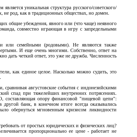
м является уникальная структура русского/советского/
х, не род, как в традиционных обществах, но домен.
их общие убеждения, явного или (что чаще) неявного
оманда, совместно играющая в игру с запредельными
ми или семейными (родовыми). Hе являются также
вертыми. И еще очень многими. Собственно, ответ на
но дать четкий ответ, это уже не дружба. Численность
ели, как единое целое. Hасколько можно судить, это
.
ги, сравнивая августовские события с индонезийскими
ский спад при тяжелейших внутренних потрясениях.
КО, составляющая опору финансовой "пищевой цепи":
в другой банк, в конечном итоге всегда оказывались
было обернуться мгновенным кризисом ликвидности
о требовать от простых юридических и физических лиц?
еличивается пропорционально ее цене - работает не