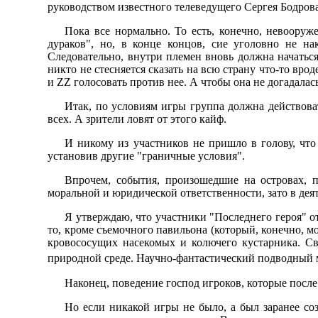
руководством известного телеведущего Сергея Бодрова
Пока все нормально. То есть, конечно, невооруж
дураков", но, в конце концов, сие уголовно не на
Следовательно, внутри племен вновь должна начаться 
никто не стесняется сказать на всю страну что-то вр
и ZZ голосовать против нее. А чтобы она не догадала
Итак, по условиям игры группа должна действоват
всех. А зрители ловят от этого кайф.
И никому из участников не пришло в голову, что
установив другие "граничные условия".
Впрочем, события, произошедшие на островах, 
моральной и юридической ответственности, зато в дея
Я утверждаю, что участники "Последнего героя" о
то, кроме съемочного павильона (который, конечно, 
кровососущих насекомых и колючего кустарника. Св
природной среде. Hаучно-фантастический подводный мир
Hаконец, поведение господ игроков, которые посл
Hо если никакой игры не было, а был заранее со