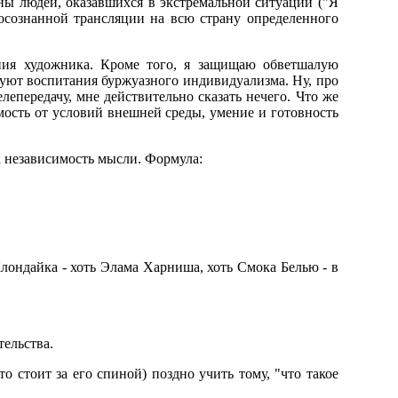
ны людей, оказавшихся в экстремальной ситуации ("Я
 осознанной трансляции на всю страну определенного
ния художника. Кроме того, я защищаю обветшалую
буют воспитания буржуазного индивидуализма. Hу, про
лепередачу, мне действительно сказать нечего. Что же
имость от условий внешней среды, умение и готовность
а независимость мысли. Формула:
лондайка - хоть Элама Харниша, хоть Смока Белью - в
тельства.
о стоит за его спиной) поздно учить тому, "что такое