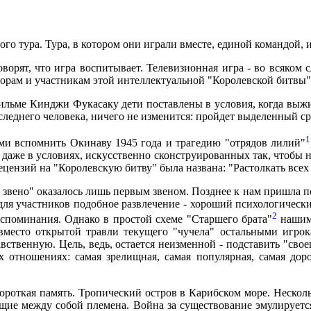
о тура. Тура, в котором они играли вместе, единой командой, иг
оворят, что игра воспитывает. Телевизионная игра - во всяком 
аторам и участникам этой интеллектуальной "Королевской битвы"
фильме Кинджи Фукасаку дети поставлены в условия, когда выжи
леднего человека, ничего не изменится: пройдет выделенный сро
1
ми вспомнить Окинаву 1945 года и трагедию "отрядов лилий"
 даже в условиях, искусственно сконструированных так, чтобы н
ецензий на "Королевскую битву" была названа: "Растолкать всех
вено" оказалось лишь первым звеном. Позднее к нам пришла пере
для участников подобное развлечение - хороший психологический
2
оспоминания. Однако в простой схеме "Старшего брата"
нашим 
 вместо открытой травли текущего "чучела" остальными игрок
авственную. Цель, ведь, остается неизменной - подставить "св
 отношениях: самая зрелищная, самая популярная, самая доро
короткая память. Тропический остров в Карибском море. Hеско
щие между собой племена. Война за существование эмулирует