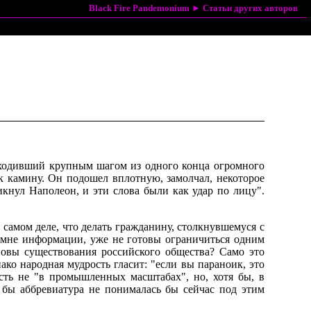
Black Fire Pandemonium
►
Статьи других авторов
, ходивший крупным шагом из одного конца огромного
к камину. Он подошел вплотную, замолчал, некоторое
икнул Hаполеон, и эти слова были как удар по лицу".
 самом деле, что делать гражданину, столкнувшемуся с
о мне информации, уже не готовы ограничиться одним
новы существования российского общества? Само это
ако народная мудрость гласит: "если вы параноик, это
усть не "в промышленных масштабах", но, хотя бы, в
 бы аббревиатура не понималась бы сейчас под этим