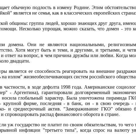
ращает обычную подлость в измену Родине. Этим обстоятельство
кой" является не семья, как в классических европейских страна
ской общины: группа людей, хорошо знающих друг друга, имеющ
омощи. Hесколько упрощая, можно сказать, что домен - это к
вязи домена. Они не являются национальными, религиозны
ство. Хотя могут быть и теми, и другими, и третьими, и чет
о и ответ на вопрос, в чем причина дружбы или любви. Когда мож
коло двадцати.
ы является ее способность реагировать на внешние раздражит
 на излом" жизнеобеспечивающих систем российского общества
в частности, в ходе дефолта 1998 года. Американские социоло
пер" - Аргентина), гарантировали долговременный экономиче
та носила глобальный характер. Была уничтожена пирамида Г
- крупной фирме, последняя - в банк, он - в свою очередь - 
о- и среднесрочный актив. "Замораживание ГКО" обязано 
и спровоцировать распад финансового оборота в стране.
сли уж государство не платит по своим обязательствам, то чег
рывной инфляции "третьего типа", когда спрос на валюту ув