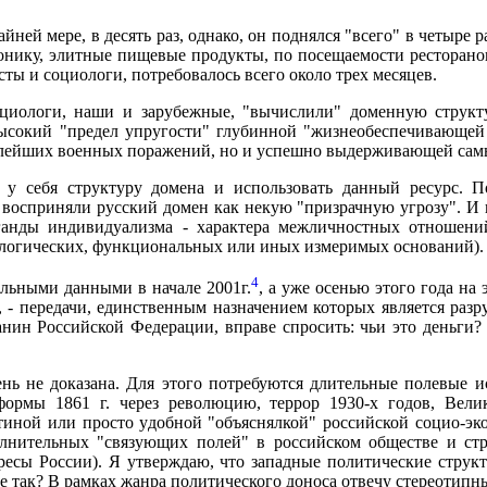
йней мере, в десять раз, однако, он поднялся "всего" в четыре 
онику, элитные пищевые продукты, по посещаемости ресторано
ты и социологи, потребовалось всего около трех месяцев.
оциологи, наши и зарубежные, "вычислили" доменную структ
высокий "предел упругости" глубинной "жизнеобеспечивающей
лейших военных поражений, но и успешно выдерживающей самы
 у себя структуру домена и использовать данный ресурс. 
восприняли русский домен как некую "призрачную угрозу". И н
ганды индивидуализма - характера межличностных отношений
иологических, функциональных или иных измеримых оснований).
4
льными данными в начале 2001г.
, а уже осенью этого года на
", - передачи, единственным назначением которых является раз
ин Российской Федерации, вправе спросить: чьи это деньги? 
ень не доказана. Для этого потребуются длительные полевые и
ормы 1861 г. через революцию, террор 1930-х годов, Вели
стиной или просто удобной "объяснялкой" российской социо-эк
лнительных "связующих полей" в российском обществе и стре
есы России). Я утверждаю, что западные политические струк
е так? В рамках жанра политического доноса отвечу стереотипны