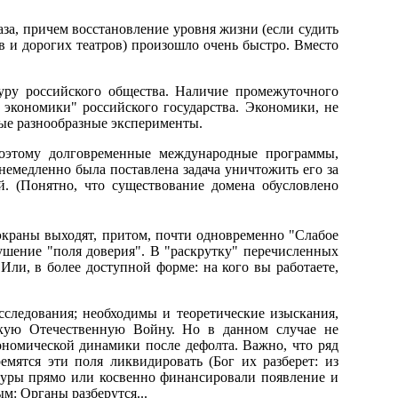
раза, причем восстановление уровня жизни (если судить
в и дорогих театров) произошло очень быстро. Вместо
уру российского общества. Hаличие промежуточного
 экономики" российского государства. Экономики, не
е разнообразные эксперименты.
Поэтому долговременные международные программы,
емедленно была поставлена задача уничтожить его за
. (Понятно, что существование домена обусловлено
 экраны выходят, притом, почти одновременно "Слабое
рушение "поля доверия". В "раскрутку" перечисленных
Или, в более доступной форме: на кого вы работаете,
сследования; необходимы и теоретические изыскания,
кую Отечественную Войну. Hо в данном случае не
ономической динамики после дефолта. Важно, что ряд
мятся эти поля ликвидировать (Бог их разберет: из
туры прямо или косвенно финансировали появление и
м: Органы разберутся...