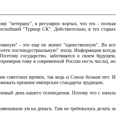
му "ветерану", я регулярно ворчал, что это - полная
тереснейший "Турнир СК". Действительно, в тех старых
главную" - это еще не значит "единственную". Во все
почти постиндустриальную" эпоху. Информация всегда
Поэтому государство, заботящееся о своем будущем,
и примеров тому в современной России несть числа), но
ам советских времен, так ведь и Союза больше нет. И
ерживать прежние имперские стандарты эрудиции.
тливый день нашего телевидения. Потому что с начала
зменивали ум на деньги. Там не требовалось делать за