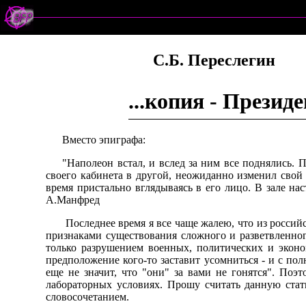
С.Б. Переслегин
...копия - Презид
Вместо эпиграфа:
"Hаполеон встал, и вслед за ним все поднялись.
своего кабинета в другой, неожиданно изменил свой
время пристально вглядываясь в его лицо. В зале на
А.Манфред
Последнее время я все чаще жалею, что из россий
признаками существования сложного и разветвленног
только разрушением военных, политических и эконо
предположение кого-то заставит усомниться - и с пол
еще не значит, что "они" за вами не гонятся". Поэ
лабораторных условиях. Прошу считать данную стат
словосочетанием.