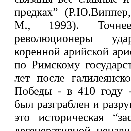
предках” (Р.Ю.Виппер
М., 1993). Точнее
революционеры уд
коренной арийской арис
по Римскому государст
лет после галилеянск
Победы - в 410 году 
был разграблен и разр
это историческая “за
дегенеративной ненав