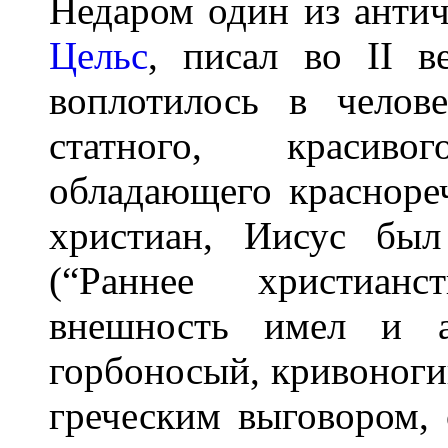
Недаром один из антич
Цельс
, писал во II в
воплотилось в челов
статного, красиво
обладающего краснореч
христиан, Иисус был
(“Раннее христианст
внешность имел и ап
горбоносый, кривоноги
греческим выговором,