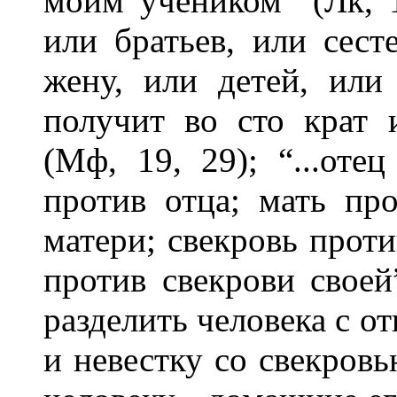
моим учеником” (Лк, 1
или братьев, или сест
жену, или детей, или
получит во сто крат 
(Мф, 19, 29); “...оте
против отца; мать пр
матери; свекровь проти
против свекрови своей”
разделить человека с от
и невестку со свекровь