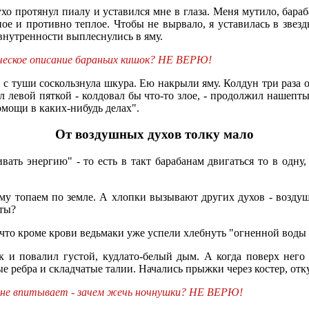
ухо протянул пиалу и уставился мне в глаза. Меня мутило, бара
ное и противно теплое. Чтобы не вырвало, я уставилась в звезд
нутренности выплеснулись в яму.
ческое описание бараньих кишок? НЕ ВЕРЮ!
 с туши соскользнула шкура. Ею накрыли яму. Колдун три раза 
 левой пяткой - колдовал бы что-то злое, - продолжил нашептыв
омощи в каких-нибудь делах".
От воздушных духов толку мало
вать энергию" - то есть в такт барабанам двигаться то в одн
му топаем по земле. А хлопки вызывают других духов - воздуш
нты?
 что кроме крови ведьмаки уже успели хлебнуть "огненной воды 
к и повалил густой, кудлато-белый дым. А когда поверх него
е ребра и складчатые талии. Начались прыжки через костер, от
ли не впитывает - зачем жечь ночнушки? НЕ ВЕРЮ!