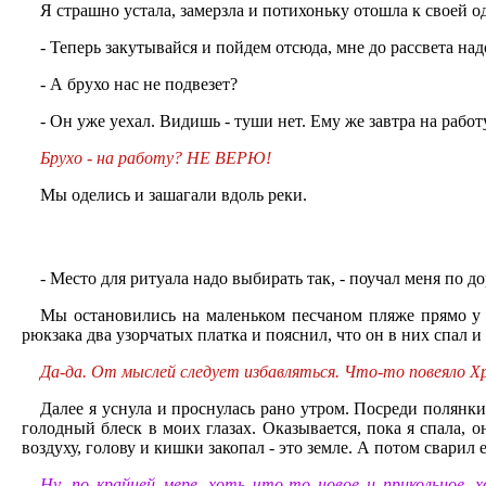
Я страшно устала, замерзла и потихоньку отошла к своей о
- Теперь закутывайся и пойдем отсюда, мне до рассвета над
- А брухо нас не подвезет?
- Он уже уехал. Видишь - туши нет. Ему же завтра на работ
Брухо - на работу? НЕ ВЕРЮ!
Мы оделись и зашагали вдоль реки.
- Место для ритуала надо выбирать так, - поучал меня по до
Мы остановились на маленьком песчаном пляже прямо у в
рюкзака два узорчатых платка и пояснил, что он в них спал
Да-да. От мыслей следует избавляться. Что-то повеяло 
Далее я уснула и проснулась рано утром. Посреди полянки 
голодный блеск в моих глазах. Оказывается, пока я спала, 
воздуху, голову и кишки закопал - это земле. А потом сварил е
Ну, по крайней мере, хоть что-то новое и прикольное,