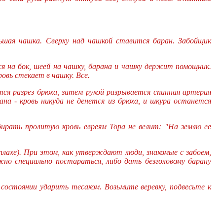
ьшая чашка. Сверху над чашкой ставится баран. Забойщик
ся на бок, шеей на чашку, барана и чашку держит помощник.
овь стекает в чашку. Все.
ся разрез брюха, затем рукой разрывается спинная артерия
а - кровь никуда не денется из брюха, и шкура останется
ирать пролитую кровь евреям Тора не велит: "На землю ее
плахе). При этом, как утверждают люди, знакомые с забоем,
жно специально постараться, либо дать безголовому барану
 состоянии ударить тесаком. Возьмите веревку, подвесьте к