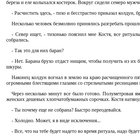
береза и еле колыхался костерок. Вокруг сидели семеро мужч
- Расчистить здесь, - тихо и бесстрастно приказал колдун, 
Несколько человек безмолвно принялись разгребать прошло
- Север ищет, - тихонько пояснил мне Костя, все ритуал
собрались.
- Так это для них баран?
- Нет. Барана брухо отдаст нищим, чтобы получить из их 
шкуры.
Наконец колдун вогнал в землю на краю расчищенного пят
огромными блестящими глазами со стрельчатыми ресницами и
Через несколько минут все было готово. Полуметровая я
женских дешевых хлопчатобумажных сорочках. Костя натянул
- Ты почему еще не собрана? Быстро переодевайся.
- Холодно. Может, я в виде исключения...
- Все, что на тебе будет надето во время ритуала, надо буд