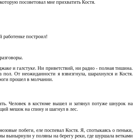
 которую посоветовал мне прихватить Костя.
ой работенке построил!
 разговоры.
аке и галстуке. Ни приветствий, ни радио - полная тишина.
на пол. От неожиданности я взвизгнула, шарахнулся и Костя.
ороги прошел в молчании.
ать. Человек в костюме вышел и затянул потуже шнурок на
щий мешок на спину и шагнул в лес.
юзовые побеги, еле поспевал Костя. Я, спотыкаясь о пеньки,
 мы вынырнули у поляны на берегу реки, где шуршала ветками