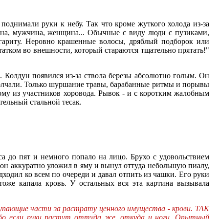
поднимали руки к небу. Так что кроме жуткого холода из-за
ина, мужчина, женщина... Обычные с виду люди с пузиками,
гариту. Неровно крашенные волосы, дряблый подборок или
татком во внешности, который стараются тщательно прятать!"
. Колдун появился из-за ствола березы абсолютно голым. Он
 молчали. Только шуршание травы, барабанные ритмы и порывы
ому из участников хоровода. Рывок - и с коротким жалобным
тельный стальной тесак.
са до пят и немного попало на лицо. Брухо с удовольствием
он аккуратно уложил в яму и вынул оттуда небольшую пиалу,
дходил ко всем по очереди и давал отпить из чашки. Его руки
тоже капала кровь. У остальных вся эта картина вызывала
тупающие части за растрату ценного имущества - крови. ТАК
ибо если руки растут оттуда же, откуда и ноги. Опытный