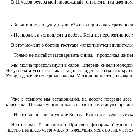
В 11 часов вечера мой провожатый топтался в назначенном 
- Значит, продал душу дьяволу? - съехидничала я сразу пос
- Не продал, а устроился на работу. Кстати, перспективное
В этот момент в бортик тротуара мягко ткнулся внушитель
- Только не пытайся заговаривать с ним, - продолжал шипет
Мы молча проскользнули в салон. Впереди сидели молодой
Не успела я усесться, как с заднего сиденья раздалось кра
Колдун даже не повернул головы. Уложив на место упакованн
Уже в темноте мы остановились на дороге посреди леса
кроссовке. Потом сменил пиджак на свитер и стянул с право
- Не отставай! - шепнул мне Костя. - Если потеряешься, иска
Не отставать было сложно. При свете фонарика брухо шага
тщетно пыталась увернуться от хлещущих меня по лицу веток