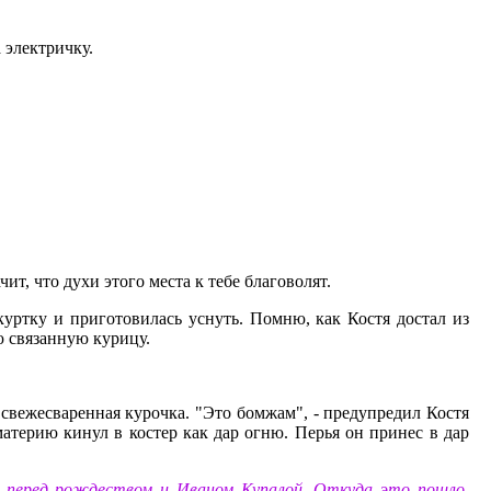
 электричку.
ит, что духи этого места к тебе благоволят.
уртку и приготовилась уснуть. Помню, как Костя достал из
ю связанную курицу.
ь свежесваренная курочка. "Это бомжам", - предупредил Костя
материю кинул в костер как дар огню. Перья он принес в дар
ка перед рождеством и Иваном Купалой. Откуда это пошло,