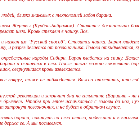
людей, близко знакомых с технологией забоя барана.
здником Жертвы (Курбан-Байрамом). Ставится достаточно бол
ерезает шею. Кровь стекает в чашку. Все.
, и назван им "Русский способ". Ставится чашка. Баран кладет
ку, и разрез делается от позвоночника. Голова откидывается, кр
определенные народы Сибири. Баран кладется на спину. Делает
барана и остается в нем. После этого можно свежевать баран
ишок, свернувшаяся кровь извлекается.
 все вокруг, тоже не наблюдается. Важно отметить, что соб
узской революции и закончит дни на гильотине (Вариант - на 
е брызнет. Чтобы при этом испачкаться с головы до ног, ну
ет затронут позвоночник, и не будет в обратном случае.
 взять барана, накинуть на него петлю, подвесить и в висячем
не держа ее. А мы посмеемся.