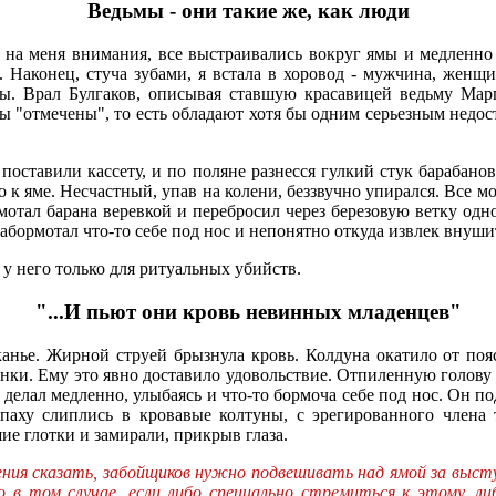
Ведьмы - они такие же, как люди
 на меня внимания, все выстраивались вокруг ямы и медленно 
. Наконец, стуча зубами, я встала в хоровод - мужчина, женщ
ы. Врал Булгаков, описывая ставшую красавицей ведьму Мар
мы "отмечены", то есть обладают хотя бы одним серьезным недос
оставили кассету, и по поляне разнесся гулкий стук барабанов
о к яме. Несчастный, упав на колени, беззвучно упирался. Все
мотал барана веревкой и перебросил через березовую ветку одн
абормотал что-то себе под нос и непонятно откуда извлек внуши
о у него только для ритуальных убийств.
"...И пьют они кровь невинных младенцев"
канье. Жирной струей брызнула кровь. Колдуна окатило от поя
ки. Ему это явно доставило удовольствие. Отпиленную голову 
елал медленно, улыбаясь и что-то бормоча себе под нос. Он по
аху слиплись в кровавые колтуны, с эрегированного члена 
ие глотки и замирали, прикрыв глаза.
ления сказать, забойщиков нужно подвешивать над ямой за выс
в том случае, если либо специально стремиться к этому, л