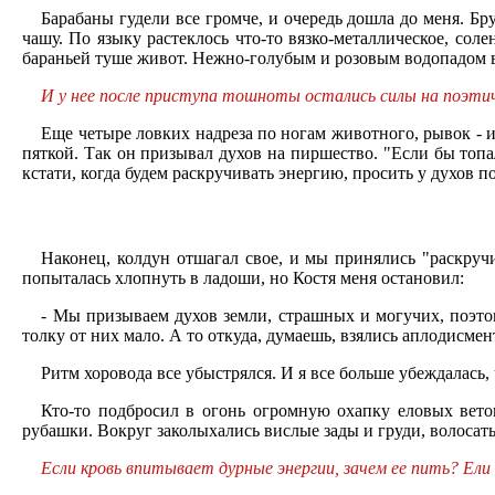
Барабаны гудели все громче, и очередь дошла до меня. Бр
чашу. По языку растеклось что-то вязко-металлическое, соле
бараньей туше живот. Нежно-голубым и розовым водопадом в
И у нее после приступа тошноты остались силы на поэти
Еще четыре ловких надреза по ногам животного, рывок - и
пяткой. Так он призывал духов на пиршество. "Если бы топал
кстати, когда будем раскручивать энергию, просить у духов п
Наконец, колдун отшагал свое, и мы принялись "раскручи
попыталась хлопнуть в ладоши, но Костя меня остановил:
- Мы призываем духов земли, страшных и могучих, поэто
толку от них мало. А то откуда, думаешь, взялись аплодисме
Ритм хоровода все убыстрялся. И я все больше убеждалась,
Кто-то подбросил в огонь огромную охапку еловых вето
рубашки. Вокруг заколыхались вислые зады и груди, волосаты
Если кровь впитывает дурные энергии, зачем ее пить? Е