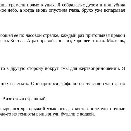
баны гремели прямо в ушах. Я собралась с духом и пригубила
ное небо, а когда вновь опустила глаза, брухо уже вспарывал
обошел ее по часовой стрелке, каждый раз притопывая правой
ать Костя. - А раз правой - значит, хорошее что-то. Можешь,
у, то в другую сторону вокруг ямы для жертвоприношений. Я
ных и легких. Они приносят эйфорию и чувство счастья, но
. Визг стоял страшный.
 вырвался ярко-рыжий язык огня, в костер полетели ночные
куда-то из темноты вынырнули бутыли с водкой.