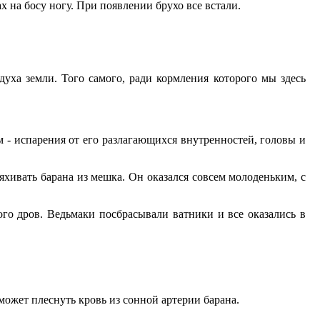
х на босу ногу. При появлении брухо все встали.
духа земли. Того самого, ради кормления которого мы здесь
м - испарения от его разлагающихся внутренностей, головы и
хивать барана из мешка. Он оказался совсем молоденьким, с
ого дров. Ведьмаки посбрасывали ватники и все оказались в
и может плеснуть кровь из сонной артерии барана.