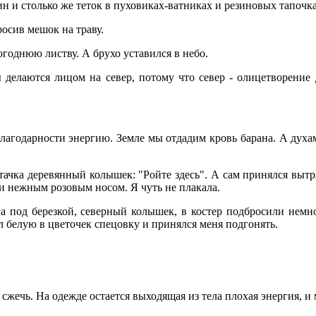
ин и столько же теток в пуховиках-ватниках и резиновых тапочка
бросив мешок на траву.
годнюю листву. А брухо уставился в небо.
ы делаются лицом на север, потому что север - олицетворение 
благодарности энергию. Земле мы отдадим кровь барана. А духа
ачка деревянный колышек: "Ройте здесь". А сам принялся вытря
 нежным розовым носом. Я чуть не плакала.
ма под березкой, северный колышек, в костер подбросили немн
 белую в цветочек спецовку и принялся меня подгонять.
ет сжечь. На одежде остается выходящая из тела плохая энергия, 