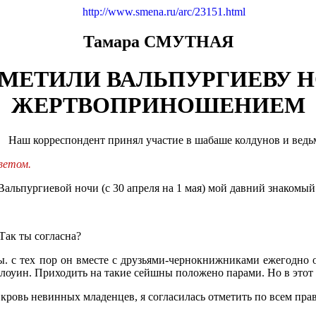
http://www.smena.ru/arc/23151.html
Тамара СМУТНАЯ
МЕТИЛИ ВАЛЬПУРГИЕВУ 
ЖЕРТВОПРИНОШЕНИЕМ
Наш корреспондент принял участие в шабаше колдунов и ведь
ветом.
Вальпургиевой ночи (с 30 апреля на 1 мая) мой давний знакомы
 Так ты согласна?
ты. с тех пор он вместе с друзьями-чернокнижниками ежегодно 
лоуин. Приходить на такие сейшны положено парами. Но в этот р
кровь невинных младенцев, я согласилась отметить по всем пра