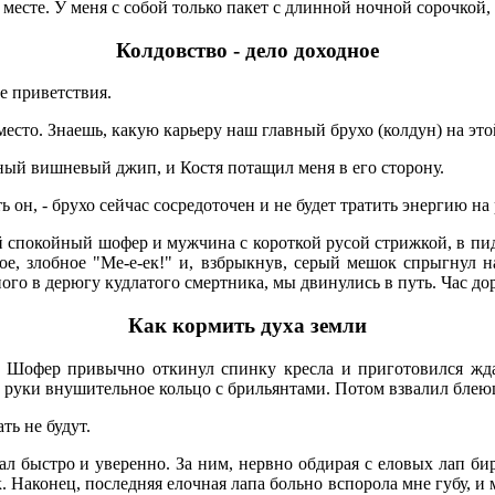
месте. У меня с собой только пакет с длинной ночной сорочкой,
Колдовство - дело доходное
ле приветствия.
 место. Знаешь, какую карьеру наш главный брухо (колдун) на эт
ный вишневый джип, и Костя потащил меня в его сторону.
ь он, - брухо сейчас сосредоточен и не будет тратить энергию на
 спокойный шофер и мужчина с короткой русой стрижкой, в пидж
ткое, злобное "Ме-е-ек!" и, взбрыкнув, серый мешок спрыгнул 
ого в дерюгу кудлатого смертника, мы двинулись в путь. Час д
Как кормить духа земли
. Шофер привычно откинул спинку кресла и приготовился жд
й руки внушительное кольцо с брильянтами. Потом взвалил блею
ть не будут.
л быстро и уверенно. За ним, нервно обдирая с еловых лап бир
. Наконец, последняя елочная лапа больно вспорола мне губу, и