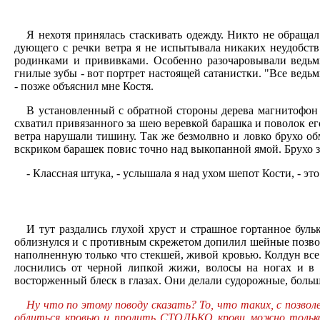
Я нехотя принялась стаскивать одежду. Никто не обращал
дующего с речки ветра я не испытывала никаких неудобств
родинками и прививками. Особенно разочаровывали ведьм
гнилые зубы - вот портрет настоящей сатанистки. "Все ведь
- позже объяснил мне Костя.
В установленный с обратной стороны дерева магнитофон п
схватил привязанного за шею веревкой барашка и поволок ег
ветра нарушали тишину. Так же безмолвно и ловко брухо об
вскриком барашек повис точно над выкопанной ямой. Брухо з
- Классная штука, - услышала я над ухом шепот Кости, - эт
И тут раздались глухой хруст и страшное гортанное буль
облизнулся и с противным скрежетом допилил шейные позвон
наполненную только что стекшей, живой кровью. Колдун все д
лоснились от черной липкой жижи, волосы на ногах и в п
восторженный блеск в глазах. Они делали судорожные, больш
Ну что по этому поводу сказать? То, что таких, с позво
облиться кровью и пролить СТОЛЬКО крови можно только 