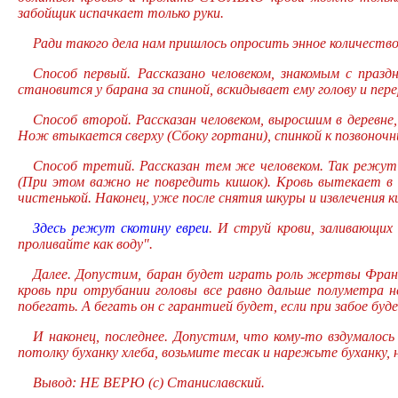
забойщик испачкает только руки.
Ради такого дела нам пришлось опросить энное количество 
Способ первый. Рассказано человеком, знакомым с пра
становится у барана за спиной, вскидывает ему голову и пер
Способ второй. Рассказан человеком, выросшим в деревне
Нож втыкается сверху (Сбоку гортани), спинкой к позвоночни
Способ третий. Рассказан тем же человеком. Так режут 
(При этом важно не повредить кишок). Кровь вытекает в 
чистенькой. Наконец, уже после снятия шкуры и извлечения к
Здесь режут скотину евреи
. И струй крови, заливающих
проливайте как воду".
Далее. Допустим, баран будет играть роль жертвы Франц
кровь при отрубании головы все равно дальше полуметра н
побегать. А бегать он с гарантией будет, если при забое буд
И наконец, последнее. Допустим, что кому-то вздумалось
потолку буханку хлеба, возьмите тесак и нарежьте буханку, 
Вывод: НЕ ВЕРЮ (с) Станиславский.