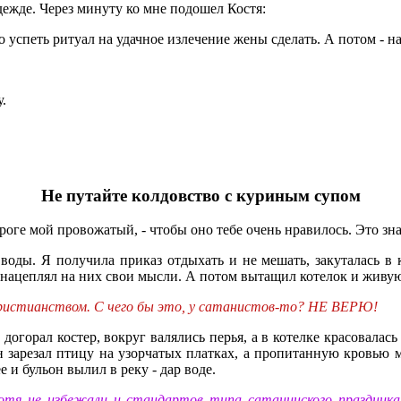
дежде. Через минуту ко мне подошел Костя:
о успеть ритуал на удачное излечение жены сделать. А потом - на
у.
Не путайте колдовство с куриным супом
роге мой провожатый, - чтобы оно тебе очень нравилось. Это знач
оды. Я получила приказ отдыхать и не мешать, закуталась в к
 и нацеплял на них свои мысли. А потом вытащил котелок и живу
Христианством. С чего бы это, у сатанистов-то? НЕ ВЕРЮ!
догорал костер, вокруг валялись перья, а в котелке красовалас
он зарезал птицу на узорчатых платках, а пропитанную кровью 
е и бульон вылил в реку - дар воде.
 хотя не избежали и стандартов типа сатанинского праздни