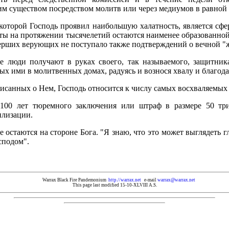
м существом посредством молитв или через медиумов в равной 
которой Господь проявил наибольшую халатность, является сфер
ты на протяжении тысячелетий остаются наименее образованной
ерших верующих не поступало также подтверждений о вечной "ж
е люди получают в руках своего, так называемого, защитника
ных ими в молитвенных домах, радуясь и вознося хвалу и благода
аписанных о Нем, Господь относится к числу самых восхваляемых
3100 лет тюремного заключения или штраф в размере 50 тр
илизации.
 остаются на стороне Бога. "Я знаю, что это может выглядеть 
сподом".
Warrax Black Fire Pandemonium
http.//warrax.net
e-mail
warrax@warrax.net
This page last modified 15-10-XLVIII A.S.