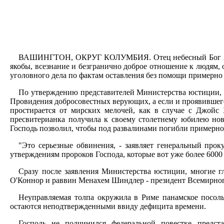
ВАШИНГТОН, ОКРУГ КОЛУМБИЯ. Отец небесный Бог Яхве, к
якобы, всезнание и безгранично доброе отношение к людям
уголовного дела по фактам оставления без помощи примерно 
По утверждению представителей Министерства юстиции, д
Провидения добросовестных верующих, а если и проявившего
простирается от мирских мелочей, как в случае с Джойс Х
пресвитерианка получила к своему столетнему юбилею новы
Господь позволил, чтобы под развалинами погибли примерно
"Это серьезные обвинения, - заявляет генеральный про
утверждениям пророков Господа, которые вот уже более 6000
Сразу после заявления Министерства юстиции, многие г
О'Коннор и раввин Менахем Шиндлер - президент Всемирного
Неуправляемая толпа окружила в Риме панамское посоль
остаются неподтвержденными ввиду дефицита времени.
Господь не подчинился федеральной повестке предст