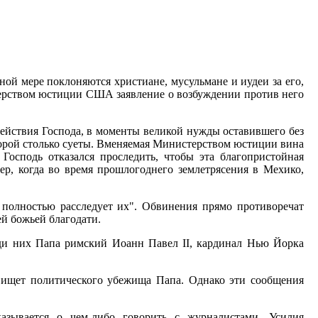
 мере поклоняются христиане, мусульмане и иудеи за его,
терством юстиции США заявление о возбуждении против него
ействия Господа, в моменты великой нужды оставившего без
торой столько суеты. Вменяемая Министерством юстиции вина
 Господь отказался проследить, чтобы эта благопристойная
ер, когда во время прошлогоднего землетрясения в Мехико,
 полностью расследует их". Обвинения прямо противоречат
ей божьей благодати.
еди них Папа римский Иоанн Павел II, кардинал Нью Йорка
и ищет политического убежища Папа. Однако эти сообщения
азывается о чем-либо говорить с журналистами. Усилия