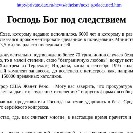
http://private.dax.ru/news/atheism/next_godaccused.htm
Господь Бог под следствием
оторому недавно исполнилось 6000 лет и которому в равной
, отказался прокомментировать сделанное в понедельник Минис
3,5 миллиарда его последователей.
окументально подтверждено более 70 триллионов случаев безд
, то в малой степени, свою "безграничную любовь", вокруг ко
олстрем из Террехоте, Индиана, когда в сентябре 1995 года
й комплект занавесок, до вселенских катастроф, как, наприм
 150000 преданных католиков.
курор США Жанет Рено. - Могу вас заверить, что прокуратура
 лет талдычат о "чудесных исцелениях" и других формах всеобщ
лавные представители Господа на земле ударились в бега. Ср
 еврейского конгресса.
ство, где, как считают многие, в настоящее время прячется 
ать перед следственной комиссией и в течение недели отк