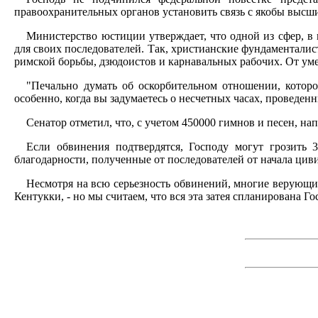
правоохранительных органов установить связь с якобы высши
Министерство юстиции утверждает, что одной из сфер, в 
для своих последователей. Так, христианские фундаменталис
римской борьбы, дзюдоистов и карнавальных рабочих. От ум
"Печально думать об оскорбительном отношении, которо
особенно, когда вы задумаетесь о несчетных часах, проведен
Сенатор отметил, что, с учетом 450000 гимнов и песен, н
Если обвинения подтвердятся, Господу могут грозить 
благодарности, полученные от последователей от начала цив
Несмотря на всю серьезность обвинений, многие верующие
Кентукки, - но мы считаем, что вся эта затея спланирована Го