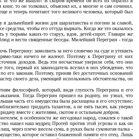
и. И что же вышло? В скором времени он всех их обратил в
книг, то он толковал, объяснял их, а многие и сам сочинил.
еще и теперь почитают того великого человека, который был
у в дальнейшей жизни для шарлатанства и погони за славой,
е средства, чтобы его оттуда вырвать. Когда же это оказалось
 у тюрьмы каких-то старух, вдов, детей-сирот. Главари же
 блюд и вести священные беседы. Милейший Перегрин - тогда
чь Перегрину: замолвить за него словечко на суде и утешить
прямо-таки ничего не жалеют. Поэтому к Перегрину от них
сточник доходов. Ведь эти несчастные уверили себя, что они
е того, первый их законодатель вселил в них убеждение, что
ь по его законам. Поэтому, приняв без достаточных оснований
астер своего дела, умеющий использовать обстоятельства, он
тиям философией, который, видя глупость Перегрина и его
наказания. Тогда Перегрин пришел на родину, но узнал, что
льшая часть его имущества была расхищена в его отсутствие;
иблизительно тридцать талантов, а не пять тысяч, как уверял
придачу вместе с жителями, скотом и остальным добром.
нителем; в особенности же негодовал народ, сожалея о такой
дство нашел наш мудрец Протей против этой угрозы и как он
ащ, через плечо висела сума, в руках была суковатая палка -
 имущество, которое оставил блаженной памяти его отец. Лишь