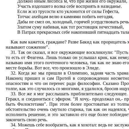
Должно иным лисопса`м, что при жизни его окружали,
Участь издохшего волка себе восприять в назиданье.
Если ж из трусости кто уклонится от силы Гефеста,
Тотчас ахейцам велю я камнями побить негодяя,
Дабы не смел он, холодный, горячей усердствовать реч
Златом суму набивая, как тот ростовщик нечестивый,
В Патрах прекрасных себе накопивший пятнадцать тала
Как вам кажется, граждане? Разве Бакид как прорицатель
называют сожжение".
31. Так он сказал, и все окружающие воскликнули: "Пуст
то есть от Феагена. Лишь только он услышал крик, как неме
называю имя этого почтенного человека, так как не знаю его
месте борьбы. Вот все, что произошло в Элиде.
32. Когда же мы пришли в Олимпию, задняя часть храм
Наконец пришел и сам Протей в сопровождении несметной
опасностям и что он перенес ради философии. Сказано Про
толпе, как это случилось со многими, я удалился, бросив ищ
33. Все же я мог расслышать приблизительно следующее. 
Геракл, и соединиться с эфиром. "Я хочу,- продолжал он,- 
быть Филоктетами". При этом более простоватые из толпы
обстоятельство очень смутило старика, так как он надеялся,
исполнить решение, и это заставило его еще более побледнет
закончить свою речь.
34. Можешь себе вообразить, как я хохотал: ведь не заслу