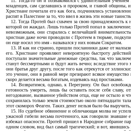
11. Тогда-то он и познакомился с удивительным учением
младенцев, сам сделавшись и пророком, и главой общины, и 
Христиане почитали его как бога, подчинялись установленн
распят в Палестине за то, что ввел в жизнь эти новые таинств
12. Тогда Протей был схвачен за свою принадлежность к 
которой он жаждал. Лишь только Протей попал в заключение, к
невозможным, они старались с величайшей внимательностью
христиан даже ночи проводили с Протеем в тюрьме, подкупи
он еще носил это имя - назывался у них новым Сократом.
13. И как ни странно, пришли посланники даже от малоаз
его. Христиане проявляют невероятную быстроту действий
поступали значительные денежные средства, так что заключе
станут бессмертными и будут жить вечно; вследствие этого 
они братья друг другу, после того как отрекутся от эллинск
это учение, они в равной мере презирают всякое имущество 
скоро делается весьма богатым, издеваясь над простаками.
14. Возвратимся, однако, к Перегрину. Он был освобож
готовность умереть, лишь бы оставить после себя славу, о
негодование, вызванное убийством отца, еще не остыло и чт
сохранилась только земля стоимостью около пятнадцати талан
этот скоморох Феаген. Таких денег нельзя было бы выручить,
15. Но судебное обвинение и обличающая молва не успели 
ужасной гибели весьма почтенного, как говорили знавшие е
избежал опасности. Протей пришел в Народное собрание париа
одним словом, вид был самый трагический; и вот, явившись в