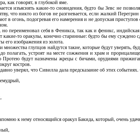
а, как говорят, в глубокой яме.
ется изъяснять какие-то сновидения, будто бы Зевс не позволяе
тву, что никто из богов не разгневается, если жалкий Перегрин
 в огонь, подогревая его намерения и не допуская приступов с
лом.
 но переименовал себя в Феникса, так как и феникс, индийская п
т какие-то оракулы, конечно старинные: будто бы ему суждено с
ты его изображения из золота.
еди множества глупцов найдутся такие, которые будут уверять, 
до полагать, устроят на месте сожжения и храм и прорицалище
о Протею будут назначены жрецы с бичами, орудиями прижиган
округ костров.
давно уверял, что Сивилла дала предсказание об этих событиях.
лемудрый,
,
напомню к нему относящийся оракул Бакида, который, очень уда
нный,