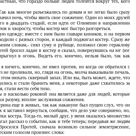
астный, что гораздо больше людей толпятся вокруг тех, кого
Так как многие разъезжались по домам и не легко было сразу
значил ночь, чтобы явить свое сожжение. Один из моих друзей
сего в двадцать стадий, если идти от Олимпии в направлении
ов и хворосту, чтобы костер мог быстро разгореться.
ную одежду; вместе с ним были главари киников, и на первом
ходили с разных сторон, и каждый поджигал костер. Сразу же
моим словам,- снял суму и рубище, положил свою гераклову
отей бросил ладан в костер и сказал, повернувшись на юг (юг
ыгнул в огонь. Видеть его, конечно, нельзя было, так как
 ничего, конечно, не имел против, но когда он обратился с
з не проливали, но, глядя на огонь, молча выказывали печаль.
и этом нюхать скверный запах. Или вы, быть может, ждете, что
ились и стали бранить меня, а некоторые даже схватились за
, стали вести себя тихо.
ы и насколько роковой она является даже для людей, которые
ки разуму, вполне заслуживая сожжения.
грина еще в живых, так как накануне был пущен слух, что он
я заставил вернуться, сообщив, что дело уже совершено, но,
ки костра. Тогда-то, милый друг, у меня оказалось множество
агал рассказ о событии, как и тебе теперь; передавая же людям
бросился Протей, сначала возникло сильное землетрясение,
еским голосом произнес слова: