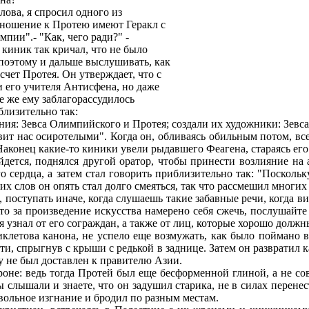
слова, я спросил одного из
тношение к Протею имеют Геракл с
пии".- "Как, чего ради?" -
 киник так кричал, что не было
поэтому и дальше выслушивать, как
чет Протея. Он утверждает, что с
и его учителя Антисфена, но даже
е же ему заблагорассудилось
близительно так:
ния: Зевса Олимпийского и Протея; создали их художники: Зевса
вит нас осиротелыми". Когда он, обливаясь обильным потом, все
Наконец какие-то киники увели рыдавшего Феагена, стараясь его
ойдется, поднялся другой оратор, чтобы принести возлияние на
его сердца, а затем стал говорить приблизительно так: "Поскол
их слов он опять стал долго смеяться, так что рассмешил многих 
е, поступать иначе, когда слушаешь такие забавные речи, когда
то за произведение искусства намерено себя сжечь, послушайте
 узнал от его сограждан, а также от лиц, которые хорошо должн
клетова канона, не успело еще возмужать, как было поймано 
сти, спрыгнув с крыши с редькой в заднице. Затем он развратил 
у не был доставлен к правителю Азии.
ороне: ведь тогда Протей был еще бесформенной глиной, а не с
ы слышали и знаете, что он задушил старика, не в силах перене
овольное изгнание и бродил по разным местам.