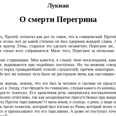
Лукиан
О смерти Перегрина
ть, Протей, испытал как раз то самое, что и гомеровский Прот
в огонь: вот до какой степени он был одержим жаждой славы.
в кратер Этны, старался это сделать незаметно; Перегрин же,
а глазах всех собравшихся. Мало того, Перегрин за несколько
тью старикашки. Мне кажется, я слышу твои восклицания, каки
 нас вырываются при подобных поступках. Но ты можешь говор
того перед громаднейшей толпой слушателей, причем некоторые,
Но все же киники чуть было не растерзали меня, как настоящие
ты знаешь, знаешь, что это был за человек и сколько он предс
был в Элиду, стал бродить по гимнасию, слушая какого-то кини
росто поносил. Его крикливая речь завершилась восхвалением
вполне отчетливо, так как неоднократно присутствовал при вык
ь Протея тщеславным! О мать-земля, о солнце, о реки, о море и
 тысяч талантов, который был изгнан из Рима, который яснее 
от и приписывают это его тщеславию. А разве не поступил точн
ана?"