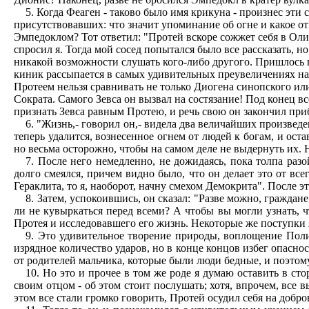
5. Когда Феаген - таково было имя крикуна - произнес эти 
присутствовавших: что значит упоминание об огне и какое о
Эмпедоклом? Тот ответил: "Протей вскоре сожжет себя в Олим
спросил я. Тогда мой сосед попытался было все рассказать, но
никакой возможности слушать кого-либо другого. Пришлось 
киник рассыпается в самых удивительных преувеличениях нас
Протеем нельзя сравнивать не только Диогена синопского ил
Сократа. Самого Зевса он вызвал на состязание! Под конец вс
признать Зевса равным Протею, и речь свою он закончил при
6. "Жизнь,- говорил он,- видела два величайших произведе
теперь удалится, вознесенное огнем от людей к богам, и оста
но весьма осторожно, чтобы на самом деле не выдернуть их. 
7. После него немедленно, не дожидаясь, пока толпа раз
долго смеялся, причем видно было, что он делает это от вс
Гераклита, то я, наоборот, начну смехом Демокрита". После эт
8. Затем, успокоившись, он сказал: "Разве можно, граждан
ли не кувыркаться перед всеми? А чтобы вы могли узнать, ч
Протея и исследовавшего его жизнь. Некоторые же поступки я
9. Это удивительное творение природы, воплощение Поли
изрядное количество ударов, но в конце концов избег опасно
от родителей мальчика, которые были люди бедные, и поэтом
10. Но это и прочее в том же роде я думаю оставить в ст
своим отцом - об этом стоит послушать; хотя, впрочем, все в
этом все стали громко говорить, Протей осудил себя на добр