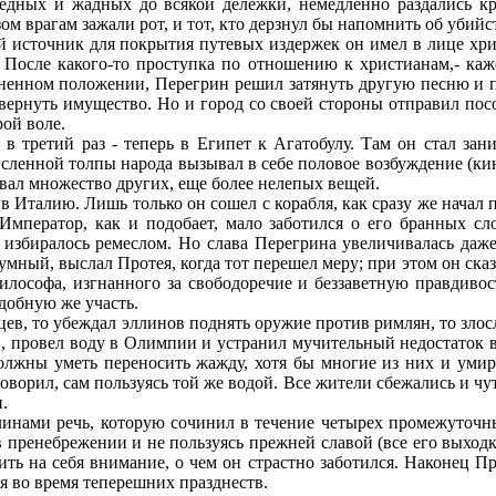
бедных и жадных до всякой дележки, немедленно раздались к
ом врагам зажали рот, и тот, кто дерзнул бы напомнить об убий
й источник для покрытия путевых издержек он имел в лице хри
 После какого-то проступка по отношению к христианам,- кажет
есненном положении, Перегрин решил затянуть другую песню и п
вернуть имущество. Но и город со своей стороны отправил посо
ой воле.
ь в третий раз - теперь в Египет к Агатобулу. Там он стал з
сленной толпы народа вызывал в себе половое возбуждение (ки
ывал множество других, еще более нелепых вещей.
в Италию. Лишь только он сошел с корабля, как сразу же начал п
 Император, как и подобает, мало заботился о его бранных сл
избиралось ремеслом. Но слава Перегрина увеличивалась даже 
мный, выслал Протея, когда тот перешел меру; при этом он ска
философа, изгнанного за свободоречие и беззаветную правдиво
добную же участь.
йцев, то убеждал эллинов поднять оружие против римлян, то зл
ий, провел воду в Олимпии и устранил мучительный недостаток 
лжны уметь переносить жажду, хотя бы многие из них и умир
говорил, сам пользуясь той же водой. Все жители сбежались и 
.
инами речь, которую сочинил в течение четырех промежуточных
в пренебрежении и не пользуясь прежней славой (все его выход
ть на себя внимание, о чем он страстно заботился. Наконец П
я во время теперешних празднеств.