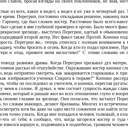
ей славой, бросая взгляды на своих поклонников, не зная, несч
ые из всех, какие я видел; а видел я их уже в четвертый раз. 
ое время. Перегрин, постоянно откладывая решение, наконец на
 в Гарпину, где был сложен костер. Расстояние было всего-нав
 был сделан в яме глубиной примерно в оргию. Было много факел
о прекрасное зрелище,- выступил Перегрин, одетый в обыкновен
подходящий второй актер. Нес факел также Протей. Киники под
ороста. Перегрин же,- теперь отнесись с полным вниманием к 
ладану, чтобы бросить в огонь. Когда кто-то подал просимое, Пр
тери и отца, примите меня милостиво!" С этими словами он пр
поводу развязки драмы. Когда Перегрин призывал дух матери, я
спомнив рассказ об отцеубийстве. Окружавшие костер киники сле
и, ведь неприятно смотреть, как зажаривается старикашка, и пр
 как изображаются ученики Сократа в тюрьме?" Киники рассерд
нь, чтобы он последовал за учителем, и киники, перестав ругаться
 у меня в голове. Я думал, в чем состоит сущность жажды слав
ловеке, который и раньше жил во всех отношениях глупо и вопре
ь своими глазами на зрелище. Они полагали, что застанут Пере
о, по словам знающих, делают брахманы. Многих из встреченных 
осмотреть хотя бы даже на одно место сожжения или найти остат
всем точно узнать. Когда мне попадался человек толковый, я изл
то от себя; я сообщил, что, когда загорелся костер и туда 
 взвился коршун и, поднявшись в поднебесье, громким человеч