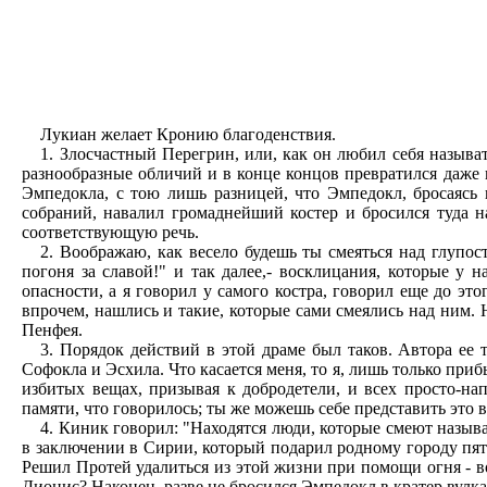
Лукиан желает Кронию благоденствия.
1. Злосчастный Перегрин, или, как он любил себя называ
разнообразные обличий и в конце концов превратился даже 
Эмпедокла, с тою лишь разницей, что Эмпедокл, бросаясь 
собраний, навалил громаднейший костер и бросился туда н
соответствующую речь.
2. Воображаю, как весело будешь ты смеяться над глупос
погоня за славой!" и так далее,- восклицания, которые у
опасности, а я говорил у самого костра, говорил еще до э
впрочем, нашлись и такие, которые сами смеялись над ним. 
Пенфея.
3. Порядок действий в этой драме был таков. Автора ее 
Софокла и Эсхила. Что касается меня, то я, лишь только при
избитых вещах, призывая к добродетели, и всех просто-нап
памяти, что говорилось; ты же можешь себе представить это 
4. Киник говорил: "Находятся люди, которые смеют называт
в заключении в Сирии, который подарил родному городу пять
Решил Протей удалиться из этой жизни при помощи огня - в
Дионис? Наконец, разве не бросился Эмпедокл в кратер вулк