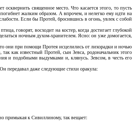
т осквернить священное место. Что касается этого, то пусть
 погибнет жалким образом. А впрочем, и нелегко ему идти на
лабости. Если бы Протей, бросившись в огонь, увлек с собой
тица, говорят, восходит на костер, когда достигает глубокой
делаться ночным духом-хранителем. Ясно: он уже домогается,
будто они при помощи Протея исцелились от лихорадки и ночью
, так как известный Протей, сын Зевса, родоначальник этого
ия и подобными выдумками и, клянусь. Зевсом, в честь его
 Он передавал даже следующие стихи оракула:
чно примыкая к Сивиллиному, так вещает: