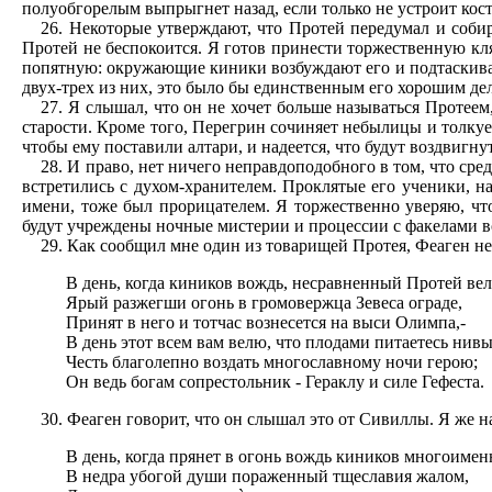
полуобгорелым выпрыгнет назад, если только не устроит костр
26. Некоторые утверждают, что Протей передумал и собира
Протей не беспокоится. Я готов принести торжественную кля
попятную: окружающие киники возбуждают его и подтаскивают
двух-трех из них, это было бы единственным его хорошим де
27. Я слышал, что он не хочет больше называться Протеем,
старости. Кроме того, Перегрин сочиняет небылицы и толкуе
чтобы ему поставили алтари, и надеется, что будут воздвигну
28. И право, нет ничего неправдоподобного в том, что ср
встретились с духом-хранителем. Проклятые его ученики, на
имени, тоже был прорицателем. Я торжественно уверяю, чт
будут учреждены ночные мистерии и процессии с факелами в
29. Как сообщил мне один из товарищей Протея, Феаген не
В день, когда киников вождь, несравненный Протей ве
Ярый разжегши огонь в громовержца Зевеса ограде,
Принят в него и тотчас вознесется на выси Олимпа,-
В день этот всем вам велю, что плодами питаетесь нивы
Честь благолепно воздать многославному ночи герою;
Он ведь богам сопрестольник - Гераклу и силе Гефеста.
30. Феаген говорит, что он слышал это от Сивиллы. Я же 
В день, когда прянет в огонь вождь киников многоиме
В недра убогой души пораженный тщеславия жалом,