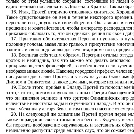
только об этом услышало собрание, состоявшее из людей 
единственный последователь Диогена и Кратета. Таким образ
16. Итак, Протей вторично отправился скитаться. Хороши
Такое существование он вел в течение некоторого времени.
перестали его допускать в свое общество. Оказавшись в ст
прошение и ходатайствовал, чтобы император распорядился 
приказано соблюдать то, что он однажды решил по своей добр
17. При таких обстоятельствах Перегрин пустился в пут
половину головы, мазал лицо грязью, в присутствии многочи
задницы и свою подставлял для сечения; кроме того, продел
18. Воспитав себя таким образом, Перегрин отплыл оттуда 
кроток и необидчив, так что можно это делать безопасно.
прикрывающегося философией, в особенности если хуление 
необразованных людей. Наконец городской префект, человек у
послужило для славы Протея, и у всех на устах было имя 
Дионом и Эпиктетом, а также другими, которые испытали по
19. После этого, прибыв в Элладу, Протей то поносил эле
за то, что тот, помимо других оказанных Греции благодеян
что он изнежил эллинов и что зрители Олимпийских игр до
вследствие недостатка воды и скученности народа. И это он 
искал убежища у алтаря Зевса и там нашел спасение от смерти
20. На следующей же олимпиаде Протей прочел перед элл
также оправдание своего тогдашнего бегства. Будучи у всех 
бы поразить воображение окружающих и заставить их обрати
немедленно распустил среди эллинов слух, что он сожжет себ