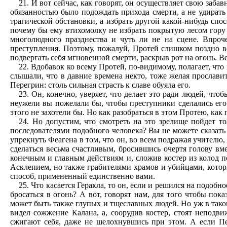
21. И вот сейчас, как говорят, он осуществляет свою заба
обязанностью было подождать прихода смерти, а не удирать 
трагической обстановки, а избрать другой какой-нибудь спо
почему бы ему втихомолку не избрать покрытую лесом гору и
многолюдного празднества и чуть ли не на сцене. Впроч
преступления. Поэтому, пожалуй, Протей слишком поздно вс
подвергать себя мгновенной смерти, раскрыв рот на огонь. Вед
22. Вдобавок ко всему Протей, по-видимому, полагает, что
слышали, что в давние времена некто, тоже желая прослави
Перегрин: столь сильная страсть к славе обуяла его.
23. Он, конечно, уверяет, что делает это ради людей, что
неужели вы пожелали бы, чтобы преступники сделались его
этого не захотели бы. Но как разобраться в этом Протею, ка
24. Но допустим, что смотреть на это зрелище пойдет то
последователями подобного человека? Вы не можете сказать 
упрекнуть Феагена в том, что он, во всем подражая учителю, 
сделаться весьма счастливым, бросившись очертя голову вме
конечным и главным действиям и, сложив костер из колод по
Асклепием, но также грабителями храмов и убийцами, котор
способ, примененный единственно вами.
25. Что касается Геракла, то он, если и решился на подобн
бросаться в огонь? А вот, говорят нам, для того чтобы по
может быть также глупых и тщеславных людей. Но уж в таком
видел сожжение Калана, а, соорудив костер, стоят неподв
сжигают себя, даже не шелохнувшись при этом. А если Пе