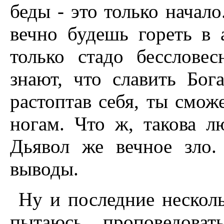
беды - это только начало
вечно будешь гореть в 
только стадо бесслове
знают, что славить Бог
растоптав себя, ты смож
ногам. Что ж, такова л
Дьявол же вечное зло.
выводы.
Ну и последние несколь
пытаюсь проповедоват