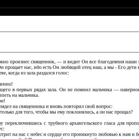
о произнес священник, — и видит Он все благодеяния наши и 
н прощает нас, ибо есть Он любящий отец наш, а мы - Его дети
, когда из зала раздался голос:
ленно!
ящего в первых рядах зала. Он не помнил мальчика — наверное
ипеть на мальчика.
он!
глядел на священника и вновь повторил свой вопрос:
только для того, чтобы мы ему поклонялись, а он нас прощал?
у переключившись с трубного архангельского гласа для проп
с:
трит на нас с небес и сердце его проникнуто любовью к нам и б