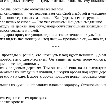
о его рабы? Почему он требует от нас, чтобы мы ему поклонял
 молча, бессильно обмахиваясь веером.
л священник, — что возделывает сад Свой с заботой и усердием
ит? — поинтересовался мальчик.— Как будто мы его игрушки.
е ее вспыхло снова. — Это уже слишком! Пойдем немедленно!
выходу из церкви под осуждающе-сочувствующими взглядами п
илось согласие и покой.
и одарил присутствующих одной из своих теплейших улыбок.
ет видеть нас любящий Отец наш, — продолжил он, — ибо те, кто
* * *
 прохлады и решил, что накинуть плащ будет нелишне. До зав
 поработать с удовольствием. Он вышел из дома, вооружился к
дневно ее подравнивать.
ся к плодовым деревьям. Там он, как обычно, начал высматрив
выжимал из них души в кувшин, а шкурки бросал под корни дере
л его на кухне. Вскоре к сосуду подошел повар, процедил сод
 вышел из кухни и направился вдоль по коридору. Остановившись
димо еще не совсем проснулся.
 возле кровати.