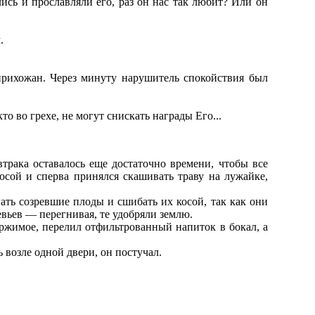
ись и прославляли его, раз он нас так любит? Или он
.
рихожан. Через минуту нарушитель спокойствия был
 во грехе, не могут снискать награды Его...
трака оставалось еще достаточно времени, чтобы все
осой и сперва принялся скашивать траву на лужайке,
ать созревшие плоды и сшибать их косой, так как они
вьев — перегнивая, те удобряли землю.
ержимое, перелил отфильтрованный напиток в бокал, а
 возле одной двери, он постучал.