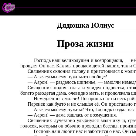
Дядюшка Юлиус
Проза жизни
— Господь наш великодушен и всепрощающ, — нежн
прощает Он нас. Как мы прощаем детей наших, так и О
Священник склонил голову и приготовился к молитве
— А зачем мы ему нужны-то вообще?
— Аарон! — раздалось шипенье, — замолчи немед
Священник поднял глаза и увидел подростка, сто
богато разодетая дама, очевидно мать, и продолжала ш
— Hемедленно замолчи! Позоришь нас на весь рай
Паренек как будто и не слышал её. Он пристально 
— А зачем мы ему нужны? Что, Господь создал нас 
— Аарон! — дама зашлась от возмущения.
Священник лучезарно улыбнулся мальчику и, сраз
голосок, которым он обычно проводил беседы, произне
— Господь наш любит нас и заботится о нас. Он смо