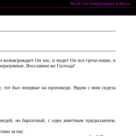
Black Fire Pandemonium
►
Проза
вознаграждает Он нас, и видит Он все грехи наши, и
 неразумные. Восславим же Господа!
, тот был впервые на проповеди. Рядом с ним сидела
оведей, на бархатный, с едва заметным придыханием,
олью за нас.