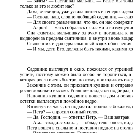
— Зачем? — настаивал мальчик. — Разве мы тольк
только за это и любит нас?
Дама, очевидно, уже устала шипеть и теперь сидела
— Господь наш, словно любящий садовник, — сказа
— Для своего развлечения, что ли, он нас содерж
— Аарон! — мать собралась с силами и возмущени
Она схватила мальчишку за руку и потащила к 
выдворен за пределы святилища, и внутри вновь воцар
Священник издал едва слышный вздох облегчения 
— И мы, дети Его, должны быть такими, какими хоч
Садовник выглянул в окно, поежился от утренней
успеть, поэтому можно было особо не торопиться, а
которая росла очень быстро, поэтому приходилось еже
Закончив с этим, он прихватил кувшин и отправил
росли довольно высоко. Упавшие плоды он подбирал, 
Hаполнив кувшин, садовник пошел в дом и остави
остатки выплеснул в помойное ведро.
Взглянув на часы, он подхватил поднос с бокалом,
— Петр? — спросил сонный голос.
— Да, Господин, — ответил Петр. — Ваш завтрак.
— А-а... заходи-заходи..., — обладатель голоса, ви
Петр вошел в спальню и поставил поднос на столик